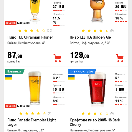
Гіркота
Гіркота
27
IBU
20
IBU
Щільність
Щільність
11.5
16
%
%
(55)
(5)
Пиво FDB Ukrainian Pilsner
Пиво KLEПКА Golden Ale
Світле, Нефільтроване, 4°
Світле, Нефільтроване, 6.3°
87
129
,90
,00
грн за 1 кг
грн за 1 кг
Новинка
Тільки онлайн
Міцність
Міцність
3.2
°
5
°
Гіркота
Гіркота
10
IBU
1
IBU
Щільність
Щільність
8
%
11
%
(1)
(5)
Пиво Fanatic Trembita Light
Крафтове пиво 2085-HS Dark
Lager
Cherry
Світле, Фільтроване, 3.2°
Напівтемне, Нефільтроване, 5°