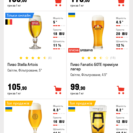
,00
,00
грн за 1 кг
грн за 1 кг
Тільки онлайн
Міцність
Міцність
5
°
4.5
°
Гіркота
Гіркота
18
IBU
20
IBU
Щільність
Щільність
11
%
12
%
(4)
(15)
Пиво Stella Artois
Пиво Fanatic БОТЕ преміум
лагер
Світле, Фільтроване, 5°
Світле, Фільтроване, 4.5°
105
99
,90
,90
грн за 1 кг
грн за 1 кг
Топ продажів
Топ продажів
Міцність
Міцність
4.3
°
4.2
°
Гіркота
Гіркота
16
IBU
12
IBU
Щільність
Щільність