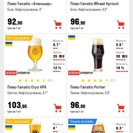
Пиво Fanatic «Бланшер»
Пиво Fanatic Wheat Apricot
Біле, Нефільтроване, 4°
Біле, Нефільтроване, 4.5°
92
96
,90
,90
грн за 1 кг
грн за 1 кг
Топ продажів
Міцність
Міцність
4.7
°
5.6
°
Гіркота
Гіркота
35
IBU
30
IBU
Щільність
Щільність
12
%
16
%
(44)
(57)
Пиво Fanatic Cryo APA
Пиво Fanatic Porter
Світле, Нефільтроване, 4.7°
Темне, Нефільтроване, 5.6°
103
96
,90
,90
грн за 1 кг
грн за 1 кг
Топ продажів
Тільки онлайн
Міцність
Міцність
4
°
6.3
°