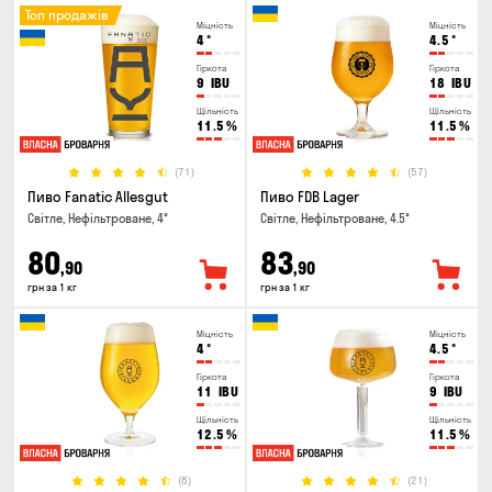
Топ продажів
Міцність
Міцність
4
°
4.5
°
Гіркота
Гіркота
9
IBU
18
IBU
Щільність
Щільність
11.5
%
11.5
%
(71)
(57)
Пиво Fanatic Allesgut
Пиво FDB Lager
Світле, Нефільтроване, 4°
Світле, Нефільтроване, 4.5°
80
83
,90
,90
грн за 1 кг
грн за 1 кг
Міцність
Міцність
4
°
4.5
°
Гіркота
Гіркота
11
IBU
9
IBU
Щільність
Щільність
12.5
%
11.5
%
(8)
(21)