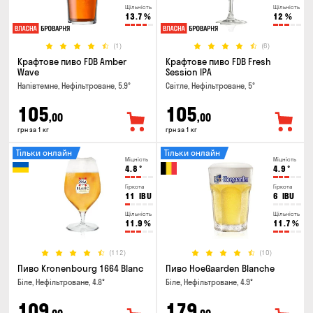
Щільність
Щільність
13.7
%
12
%
(1)
(6)
Крафтове пиво FDB Amber
Крафтове пиво FDB Fresh
Wave
Session IPA
Напівтемне, Нефільтроване, 5.9°
Світле, Нефільтроване, 5°
105
105
,00
,00
грн за 1 кг
грн за 1 кг
Тільки онлайн
Тільки онлайн
Міцність
Міцність
4.8
°
4.9
°
Гіркота
Гіркота
11
IBU
6
IBU
Щільність
Щільність
11.9
%
11.7
%
(112)
(10)
Пиво Kronenbourg 1664 Blanc
Пиво HoeGaarden Blanche
Біле, Нефільтроване, 4.8°
Біле, Нефільтроване, 4.9°
109
179