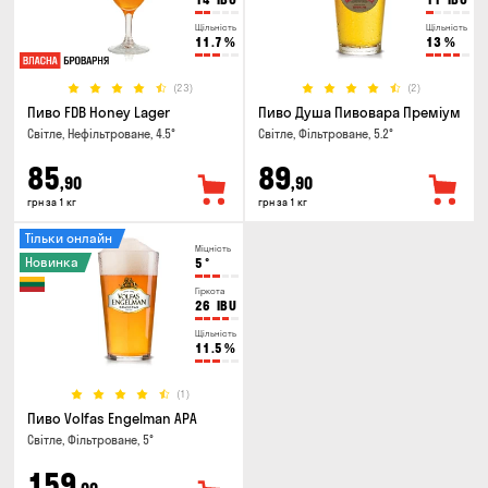
Щільність
Щільність
11.7
%
13
%
(23)
(2)
Пиво FDB Honey Lager
Пиво Душа Пивовара Преміум
Світле, Нефільтроване, 4.5°
Світле, Фільтроване, 5.2°
85
89
,90
,90
грн за 1 кг
грн за 1 кг
Тільки онлайн
Міцність
Новинка
5
°
Гіркота
26
IBU
Щільність
11.5
%
(1)
Пиво Volfas Engelman APA
Світле, Фільтроване, 5°
159