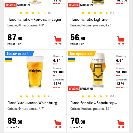
11
%
10.5
%
(6)
(45)
Пиво Fanatic «Кристал» Lager
Пиво Fanatic Lightner
Світле, Фільтроване, 4.3°
Світле, Нефільтроване, 4.2°
87
56
,90
,90
грн за 1 кг
грн за 1 кг
Тільки онлайн
Топ продажів
Міцність
Міцність
4.7
°
4.5
°
Гіркота
Гіркота
11
IBU
13
IBU
Щільність
Щільність
11
%
12
%
(7)
(51)
Пиво Уманьпиво Waissburg
Пиво Fanatic «Берлінгер»
Світле, Фільтроване, 4.7°
Світле, Нефільтроване, 4.5°
89
70
,90
,90
грн за 1 кг
грн за 1 кг