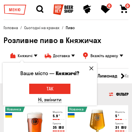
0
0
МЕНЮ
Головна
Сьогодні на кранах
Пиво
Розливне пиво в Княжичах
Княжичі
Доставка
Вкажіть адресу
Ваше місто —
Княжичі?
Всі товари
Пиво
Сидр
Вино
Лимонад
Кв
ТАК
ПИВО
ФІЛЬТР
Ні, змінити
Новинка
Новинка
Міцність
Міцність
5.9
°
5
°
Гіркота
Гіркота
35
IBU
31
IBU