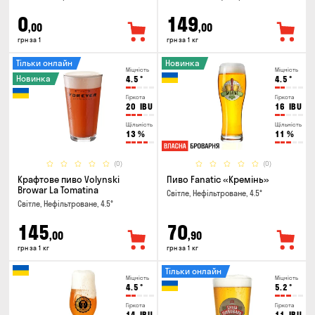
0
149
,00
,00
грн за 1
грн за 1 кг
Тільки онлайн
Новинка
Міцність
Міцність
Новинка
4.5
°
4.5
°
Гіркота
Гіркота
20
IBU
16
IBU
Щільність
Щільність
13
%
11
%
(0)
(0)
Крафтове пиво Volynski
Пиво Fanatic «Кремінь»
Browar La Tomatina
Світле, Нефільтроване, 4.5°
Світле, Нефільтроване, 4.5°
145
70
,00
,90
грн за 1 кг
грн за 1 кг
Тільки онлайн
Міцність
Міцність
4.5
°
5.2
°
Гіркота
Гіркота
14
IBU
11
IBU