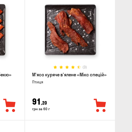
(3)
рбекю»
М'ясо куряче в'ялене «Мікс спецій»
Птиця
91
,20
грн за 60 г