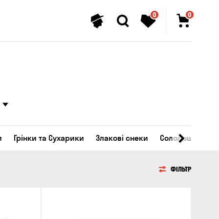
0
0
и
Грінки та Сухарики
Злакові снеки
Солодощі
ФІЛЬТР