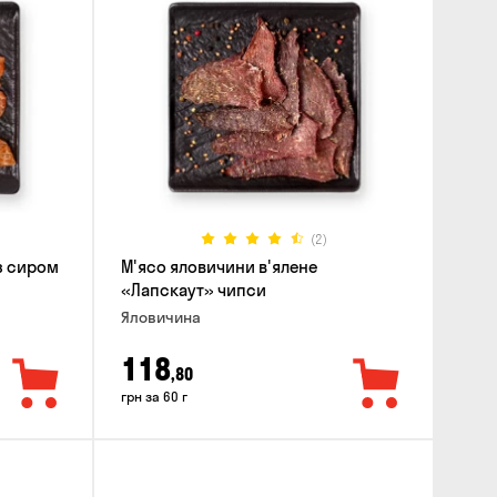
(2)
 з сиром
М'ясо яловичини в'ялене
«Лапскаут» чипси
Яловичина
118
,80
грн за 60 г