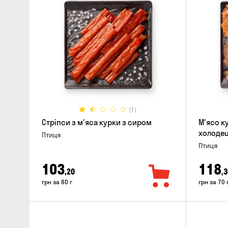
(1)
Стріпси з м'яса курки з сиром
М'ясо к
холодец
Птиця
Птиця
103
118
,20
,3
грн за 80 г
грн за 70 