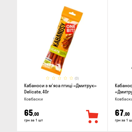
(0)
Кабаноси з м'яса птиці «Дмитрук»
Кабанос
Delicate, 40г
«Дмитрук
Ковбаски
Ковбаск
65
67
,00
,00
грн за 1 шт
грн за 1 ш