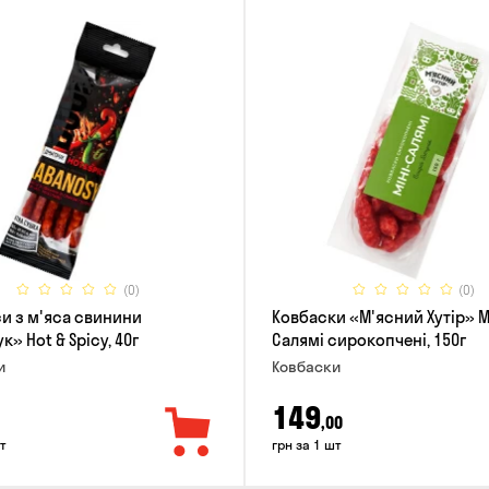
(0)
(0)
и з м'яса свинини
Ковбаски «М'ясний Хутір» М
» Hot & Spicy, 40г
Салямі сирокопчені, 150г
и
Ковбаски
149
,00
т
грн за 1 шт