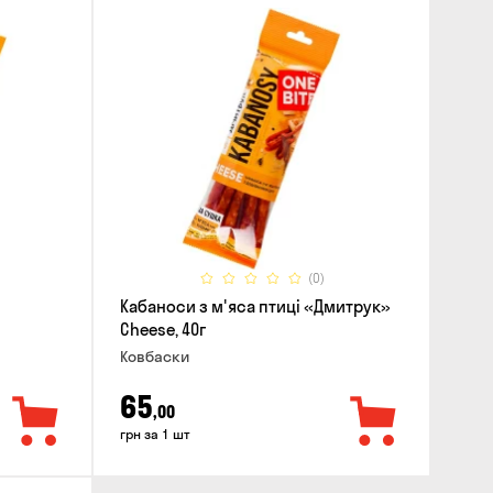
(0)
Кабаноси з м'яса птиці «Дмитрук»
Cheese, 40г
Ковбаски
65
,00
грн за 1 шт