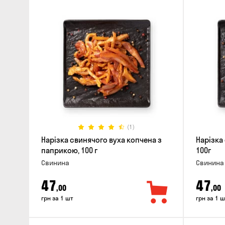
(1)
Нарізка свинячого вуха копчена з
Нарізка
паприкою, 100 г
100г
Свинина
Свинина
47
47
,00
,00
грн за 1 шт
грн за 1 ш