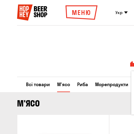
МЕНЮ
Укр
Всі товари
М'ясо
Риба
Морепродукти
М'ЯСО