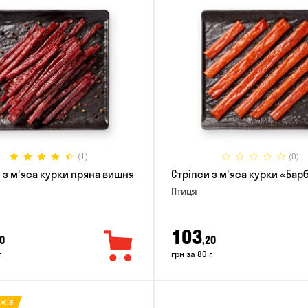
(1)
(0)
 з м'яса курки пряна вишня
Стріпси з м'яса курки «Ба
Птиця
103
0
,20
г
грн за 80 г
ажів