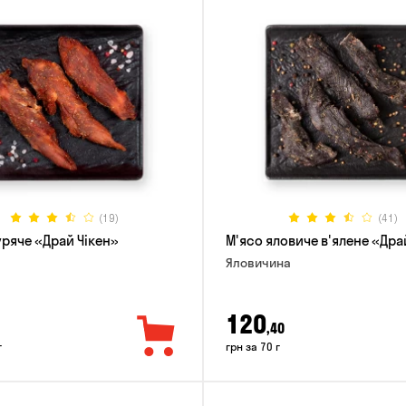
(19)
(41)
уряче «Драй Чікен»
М'ясо яловиче в'ялене «Дра
Яловичина
120
,40
г
грн за 70 г