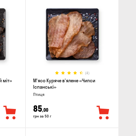
(4)
й міт»
М'ясо Куряче в'ялене «Чипси
Іспанські»
Птиця
85
,00
грн за 50 г