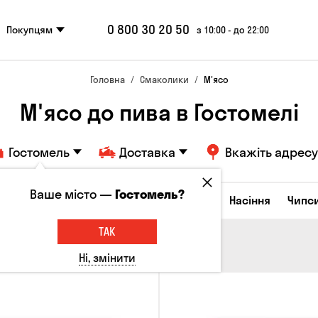
0 800 30 20 50
Покупцям
з 10:00 - до 22:00
Головна
Смаколики
М'ясо
М'ясо до пива в Гостомелі
Гостомель
Доставка
Вкажіть адресу
Ваше місто —
Гостомель?
Сирні закуски
Горішки
Кукурудза
Насіння
Чипс
ТАК
Ні, змінити