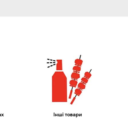
ах
Інші товари