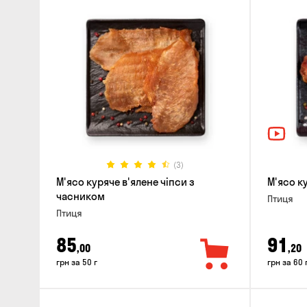
(3)
М'ясо куряче в'ялене чіпси з
М'ясо к
часником
Птиця
Птиця
85
91
,00
,20
грн за 50 г
грн за 60 