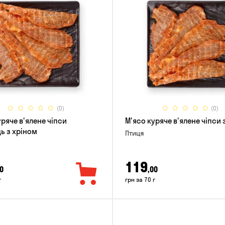
(0)
(0)
уряче в'ялене чіпси
М'ясо куряче в'ялене чіпси
ь з хріном
Птиця
119
0
,00
г
грн за 70 г