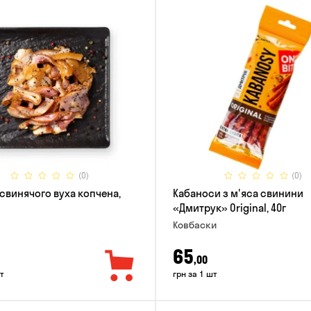
(0)
(0)
 свинячого вуха копчена,
Кабаноси з м'яса свинини
«Дмитрук» Original, 40г
Ковбаски
65
,00
т
грн за 1 шт