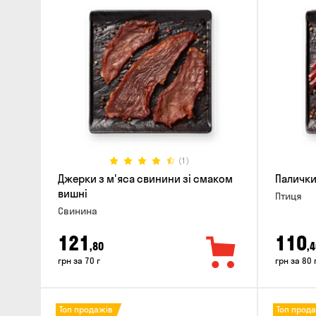
(1)
Джерки з м'яса свинини зі смаком
Палички
вишні
Птиця
Свинина
121
110
,80
,4
грн за 70 г
грн за 80 
Топ продажів
Топ прод