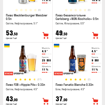
11.8
%
10.8
%
(0)
(0)
Пиво Mecklenburger Weisbier
Пиво безалкогольне
0.5л
Carlsberg «NON Alcoholic» 0.5л
Світле, Нефільтроване, 5.1°
Світле, Фільтроване, 0.5°
53
49
,50
,50
грн за 1 шт
грн за 1 шт
Міцність
Міцність
4.5
°
4.5
°
Гіркота
Гіркота
25
IBU
9
IBU
Щільність
Щільність
11
%
11
%
(27)
(2)
Пиво FDB «Hippie Pils» 0.33л
Пиво Fanatic Blanche 0.33л
Світле, Нефільтроване, 4.5°
Біле, Нефільтроване, 4.5°
43
37
,00
,00
грн за 1 шт
грн за 1 шт