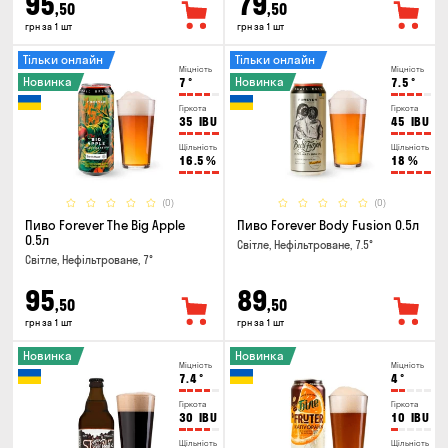
95
79
,50
,50
грн за 1 шт
грн за 1 шт
Тільки онлайн
Тільки онлайн
Міцність
Міцність
Новинка
Новинка
7
°
7.5
°
Гіркота
Гіркота
35
IBU
45
IBU
Щільність
Щільність
16.5
%
18
%
(0)
(0)
Пиво Forever The Big Apple
Пиво Forever Body Fusion 0.5л
0.5л
Світле, Нефільтроване, 7.5°
Світле, Нефільтроване, 7°
95
89
,50
,50
грн за 1 шт
грн за 1 шт
Новинка
Новинка
Міцність
Міцність
7.4
°
4
°
Гіркота
Гіркота
30
IBU
10
IBU
Щільність
Щільність