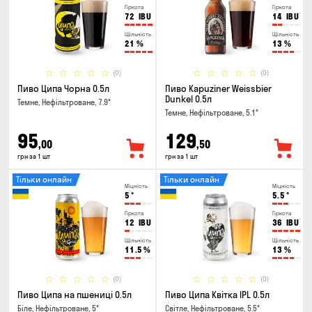
Гіркота
Гіркота
72
IBU
14
IBU
Щільність
Щільність
21
%
13
%
(0)
(0)
Пиво Ципа Чорна 0.5л
Пиво Kapuziner Weissbier
Dunkel 0.5л
Темне, Нефільтроване, 7.9°
Темне, Нефільтроване, 5.1°
95
129
,00
,50
грн за 1 шт
грн за 1 шт
Тільки онлайн
Тільки онлайн
Міцність
Міцність
5
°
5.5
°
Гіркота
Гіркота
12
IBU
36
IBU
Щільність
Щільність
11.5
%
13
%
(0)
(0)
Пиво Ципа на пшениці 0.5л
Пиво Ципа Квітка IPL 0.5л
Біле, Нефільтроване, 5°
Світле, Нефільтроване, 5.5°