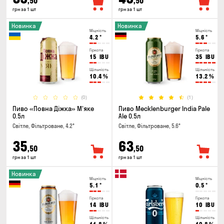
,50
,50
грн за 1 шт
грн за 1 шт
Новинка
Новинка
Міцність
Міцність
4.2
°
5.6
°
Гіркота
Гіркота
15
IBU
35
IBU
Щільність
Щільність
10.4
%
13.2
%
(0)
(1)
Пиво «Повна Діжка» М'яке
Пиво Mecklenburger India Pale
0.5л
Ale 0.5л
Світле, Фільтроване, 4.2°
Світле, Фільтроване, 5.6°
35
63
,50
,50
грн за 1 шт
грн за 1 шт
Новинка
Міцність
Міцність
5.1
°
0.5
°
Гіркота
Гіркота
14
IBU
10
IBU
Щільність
Щільність