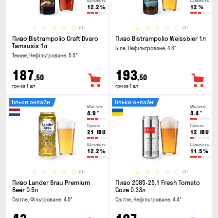
Щільність
Щільність
12.2
%
12
%
(0)
(0)
Пиво Bistrampolio Craft Dvaro
Пиво Bistrampolio Weissbier 1л
Tamsusis 1л
Біле, Нефільтроване, 4.6°
Темне, Нефільтроване, 5.5°
187
193
,50
,50
грн за 1 шт
грн за 1 шт
Тільки онлайн
Тільки онлайн
Міцність
Міцність
4.9
°
4.4
°
Гіркота
Гіркота
21
IBU
12
IBU
Щільність
Щільність
12.2
%
11.5
%
(0)
(0)
Пиво Lander Brau Premium
Пиво 2085-25.1 Fresh Tomato
Beer 0.5л
Goze 0.33л
Світле, Фільтроване, 4.9°
Світле, Нефільтроване, 4.4°