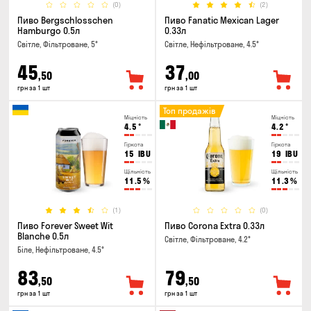
(0)
(2)
Пиво Bergschlosschen
Пиво Fanatic Mexican Lager
Hamburgo 0.5л
0.33л
Світле, Фільтроване, 5°
Світле, Нефільтроване, 4.5°
45
37
,50
,00
грн за 1 шт
грн за 1 шт
Топ продажів
Міцність
Міцність
4.5
°
4.2
°
Гіркота
Гіркота
15
IBU
19
IBU
Щільність
Щільність
11.5
%
11.3
%
(1)
(0)
Пиво Forever Sweet Wit
Пиво Corona Extra 0.33л
Blanche 0.5л
Світле, Фільтроване, 4.2°
Біле, Нефільтроване, 4.5°
83
79
,50
,50
грн за 1 шт
грн за 1 шт