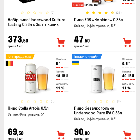
(0)
(28)
Набір пива Underwood Culture
Пиво FDB «Hopkins» 0.33л
Tasting 0.33л x 3шт + келих
Світле, Нефільтроване, 5.5°
373
47
,50
,50
грн за 1 шт
грн за 1 шт
Топ продажів
Тільки онлайн
Міцність
Міцність
5
°
0.5
°
Гіркота
Гіркота
18
IBU
40
IBU
Щільність
Щільність
11
%
11
%
(0)
(0)
Пиво Stella Artois 0.5л
Пиво безалкогольне
Underwood Pure IPA 0.33л
Світле, Фільтроване, 5°
Світле, Нефільтроване, 0.5°
69
90
,50
,00
грн за 1 шт
грн за 1 шт