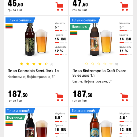
45
47
,50
,50
грн за 1 шт
грн за 1 шт
Тільки онлайн
Тільки онлайн
Міцність
Міцність
Новинка
5
°
5
°
Гіркота
Гіркота
15
IBU
14
IBU
Щільність
Щільність
12
%
11
%
(3)
(0)
Пиво Cannabis Semi-Dark 1л
Пиво Bistrampolio Craft Dvaro
Sviesusis 1л
Напівтемне, Нефільтроване, 5°
Світле, Нефільтроване, 5°
187
187
,50
,50
грн за 1 шт
грн за 1 шт
Тільки онлайн
Тільки онлайн
Міцність
Міцність
Новинка
5.5
°
4.6
°
Гіркота
Гіркота
16
IBU
12
IBU