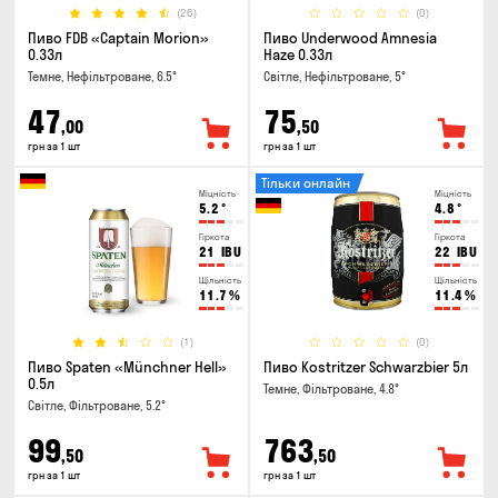
(26)
(0)
Пиво FDB «Captain Morion»
Пиво Underwood Amnesia
0.33л
Haze 0.33л
Темне, Нефільтроване, 6.5°
Світле, Нефільтроване, 5°
47
75
,00
,50
грн за 1 шт
грн за 1 шт
Тільки онлайн
Міцність
Міцність
5.2
°
4.8
°
Гіркота
Гіркота
21
IBU
22
IBU
Щільність
Щільність
11.7
%
11.4
%
(1)
(0)
Пиво Spaten «Münchner Hell»
Пиво Kostritzer Schwarzbier 5л
0.5л
Темне, Фільтроване, 4.8°
Світле, Фільтроване, 5.2°
99
763
,50
,50
грн за 1 шт
грн за 1 шт