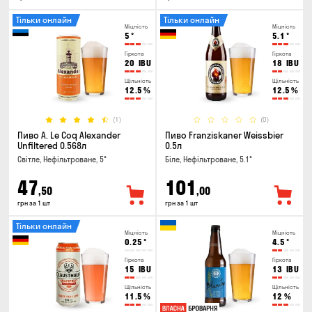
Тільки онлайн
Тільки онлайн
Міцність
Міцність
5
°
5.1
°
Гіркота
Гіркота
20
IBU
18
IBU
Щільність
Щільність
12.5
%
12.5
%
(1)
(0)
Пиво A. Le Coq Alexander
Пиво Franziskaner Weissbier
Unfiltered 0.568л
0.5л
Світле, Нефільтроване, 5°
Біле, Нефільтроване, 5.1°
47
101
,50
,00
грн за 1 шт
грн за 1 шт
Тільки онлайн
Міцність
Міцність
0.25
°
4.5
°
Гіркота
Гіркота
15
IBU
13
IBU
Щільність
Щільність
11.5
%
12
%