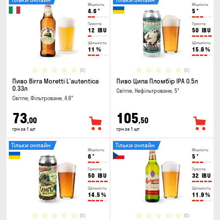
Міцність
Міцність
4.6
°
5
°
Гіркота
Гіркота
12
IBU
50
IBU
Щільність
Щільність
11
%
15.6
%
(0)
(0)
Пиво Birra Moretti L'autentica
Пиво Ципа Пломбір IPA 0.5л
0.33л
Світле, Нефільтроване, 5°
Світле, Фільтроване, 4.6°
73
105
,00
,50
грн за 1 шт
грн за 1 шт
Тільки онлайн
Тільки онлайн
Міцність
Міцність
6
°
5
°
Гіркота
Гіркота
50
IBU
32
IBU
Щільність
Щільність
14.5
%
11.9
%
(0)
(0)