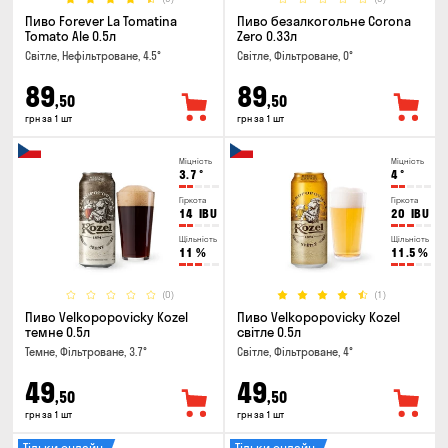
Пиво Forever La Tomatina
Пиво безалкогольне Corona
Tomato Ale 0.5л
Zero 0.33л
Світле, Нефільтроване, 4.5°
Світле, Фільтроване, 0°
89
89
,50
,50
грн за 1 шт
грн за 1 шт
Міцність
Міцність
3.7
°
4
°
Гіркота
Гіркота
14
IBU
20
IBU
Щільність
Щільність
11
%
11.5
%
(0)
(1)
Пиво Velkopopovicky Kozel
Пиво Velkopopovicky Kozel
темне 0.5л
світле 0.5л
Темне, Фільтроване, 3.7°
Світле, Фільтроване, 4°
49
49
,50
,50
грн за 1 шт
грн за 1 шт
Тільки онлайн
Тільки онлайн