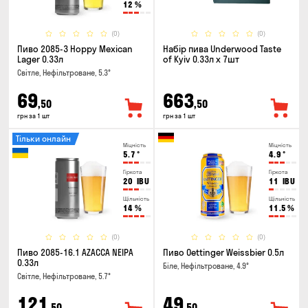
12
%
(0)
(0)
Пиво 2085-3 Hoppy Mexican
Набір пива Underwood Taste
Lager 0.33л
of Kyiv 0.33л x 7шт
Світле, Нефільтроване, 5.3°
69
663
,50
,50
грн за 1 шт
грн за 1 шт
Тільки онлайн
Міцність
Міцність
5.7
°
4.9
°
Гіркота
Гіркота
20
IBU
11
IBU
Щільність
Щільність
14
%
11.5
%
(0)
(0)
Пиво 2085-16.1 AZACCA NEIPA
Пиво Oettinger Weissbier 0.5л
0.33л
Біле, Нефільтроване, 4.9°
Світле, Нефільтроване, 5.7°
121
49
,50
,50