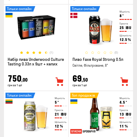
Тільки онлайн
Тільки онлайн
Міцність
8
°
Гіркота
25
IBU
Щільність
12.5
%
(1)
(0)
Набір пива Underwood Culture
Пиво Faxe Royal Strong 0.5л
Tasting 0.33л x 9шт + келих
Світле, Фільтроване, 8°
750
69
,00
,50
грн за 1 шт
грн за 1 шт
Тільки онлайн
Топ продажів
Міцність
Міцність
5
°
4.5
°
Гіркота
Гіркота
21
IBU
13
IBU
Щільність
Щільність
12
%
11
%