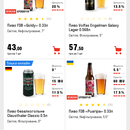
Щільність
Щільність
20
%
13.5
%
(30)
(0)
Пиво FDB «Goldy» 0.33л
Пиво Volfas Engelman Galaxy
Lager 0.568л
Світле, Нефільтроване, 7°
Світле, Фільтроване, 5°
43
57
,00
,50
грн за 1 шт
грн за 1 шт
Тільки онлайн
Міцність
Міцність
0
°
5.5
°
Гіркота
Гіркота
15
IBU
60
IBU
Щільність
Щільність
11.5
%
17.5
%
(0)
(26)
Пиво безалкогольне
Пиво FDB «Puaripa» 0.33л
Clausthaler Classic 0.5л
Світле, Нефільтроване, 5.5°
Світле, Фільтроване, 0°