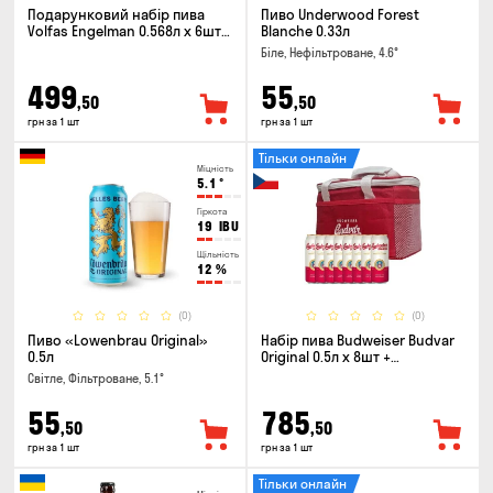
Подарунковий набір пива
Пиво Underwood Forest
Volfas Engelman 0.568л x 6шт +
Blanche 0.33л
келих 0.568л
Біле, Нефільтроване, 4.6°
499
55
,50
,50
грн за 1 шт
грн за 1 шт
Тільки онлайн
Міцність
5.1
°
Гіркота
19
IBU
Щільність
12
%
(0)
(0)
Пиво «Lowenbrau Original»
Набір пива Budweiser Budvar
0.5л
Original 0.5л х 8шт +
термосумка
Світле, Фільтроване, 5.1°
55
785
,50
,50
грн за 1 шт
грн за 1 шт
Тільки онлайн