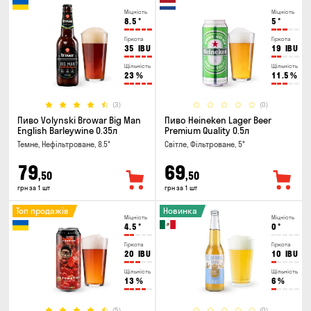
Міцність
Міцність
8.5
°
5
°
Гіркота
Гіркота
35
IBU
19
IBU
Щільність
Щільність
23
%
11.5
%
(3)
(0)
Пиво Volynski Browar Big Man
Пиво Heineken Lager Beer
English Barleywine 0.35л
Premium Quality 0.5л
Темне, Нефільтроване, 8.5°
Світле, Фільтроване, 5°
79
69
,50
,50
грн за 1 шт
грн за 1 шт
Топ продажів
Новинка
Міцність
Міцність
4.5
°
0
°
Гіркота
Гіркота
20
IBU
10
IBU
Щільність
Щільність
13
%
6
%
(5)
(0)