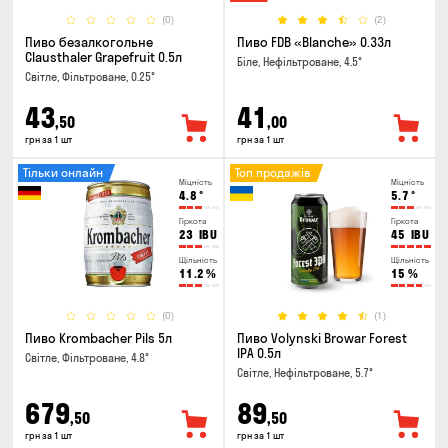
(0)
(2)
Пиво безалкогольне
Пиво FDB «Blanche» 0.33л
Clausthaler Grapefruit 0.5л
Біле, Нефільтроване, 4.5°
Світле, Фільтроване, 0.25°
43
41
,50
,00
грн за 1 шт
грн за 1 шт
Тільки онлайн
Топ продажів
Міцність
Міцність
4.8
°
5.7
°
Гіркота
Гіркота
23
IBU
45
IBU
Щільність
Щільність
11.2
%
15
%
(0)
(1)
Пиво Krombacher Pils 5л
Пиво Volynski Browar Forest
IPA 0.5л
Світле, Фільтроване, 4.8°
Світле, Нефільтроване, 5.7°
679
89
,50
,50
грн за 1 шт
грн за 1 шт