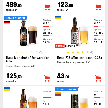
499
123
,00
,50
грн за 1 шт
грн за 1 шт
Тільки онлайн
Міцність
Міцність
4.9
°
4.5
°
Гіркота
Гіркота
25
IBU
13
IBU
Щільність
Щільність
12
%
11.5
%
(0)
(2)
Пиво Monchshof Schwarzbier
Пиво FDB «Mexican beer» 0.33л
0.5л
Світле, Нефільтроване, 4.5°
Темне, Фільтроване, 4.9°
125
43
,50
,00
грн за 1 шт
грн за 1 шт
Тільки онлайн
Міцність
Міцність
7
°
5
°
Гіркота
Гіркота
16
IBU
25
IBU