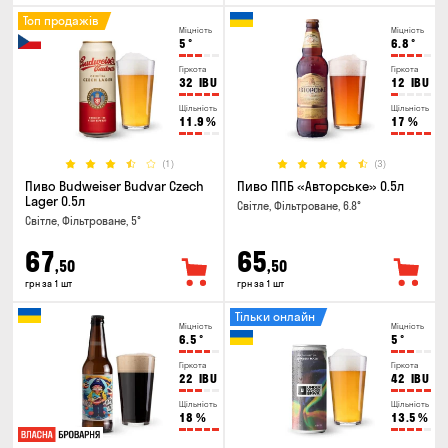
Топ продажів
Міцність
Міцність
5
°
6.8
°
Гіркота
Гіркота
32
IBU
12
IBU
Щільність
Щільність
11.9
%
17
%
(1)
(3)
Пиво Budweiser Budvar Czech
Пиво ППБ «Авторське» 0.5л
Lager 0.5л
Світле, Фільтроване, 6.8°
Світле, Фільтроване, 5°
67
65
,50
,50
грн за 1 шт
грн за 1 шт
Тільки онлайн
Міцність
Міцність
6.5
°
5
°
Гіркота
Гіркота
22
IBU
42
IBU
Щільність
Щільність
18
%
13.5
%