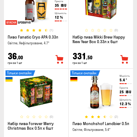
Гіркота
35
IBU
Щільність
12
%
(1)
(0)
Пиво Fanatic Cryo APA 0.33л
Набір пива Mikki Brew Happy
New Year Box 0.33л x 6шт
Світле, Нефільтроване, 4.7°
36
331
,00
,50
грн за 1 шт
грн за 1 шт
Тільки онлайн
Тільки онлайн
Міцність
5.4
°
Гіркота
25
IBU
Щільність
12.3
%
(0)
(2)
Набір пива Forever Merry
Пиво Monchshof Landbier 0.5л
Christmas Box 0.5л x 6шт
Світле, Фільтроване, 5.4°