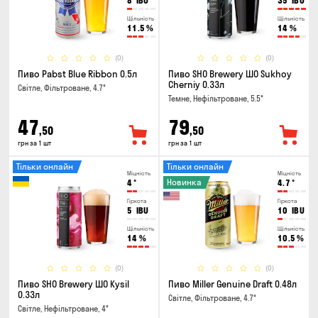
8
IBU
35
IBU
Щільність
Щільність
11.5
%
14
%
(0)
(0)
Пиво Pabst Blue Ribbon 0.5л
Пиво SHO Brewery ШО Sukhoy
Cherniy 0.33л
Світле, Фільтроване, 4.7°
Темне, Нефільтроване, 5.5°
47
79
,50
,50
грн за 1 шт
грн за 1 шт
Тільки онлайн
Тільки онлайн
Міцність
Міцність
Новинка
4
°
4.7
°
Гіркота
Гіркота
5
IBU
10
IBU
Щільність
Щільність
14
%
10.5
%
(0)
(0)
Пиво SHO Brewery ШО Kysil
Пиво Miller Genuine Draft 0.48л
0.33л
Світле, Фільтроване, 4.7°
Світле, Нефільтроване, 4°