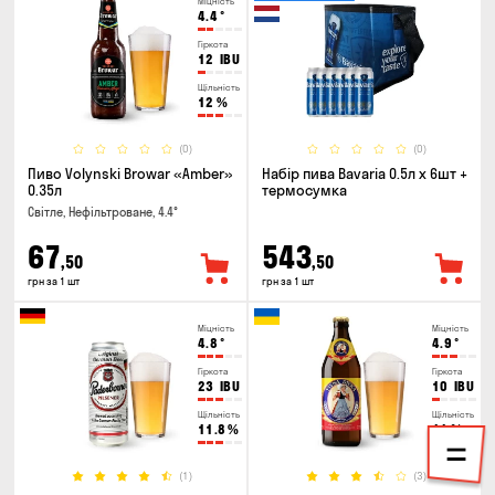
Міцність
4.4
°
Гіркота
12
IBU
Щільність
12
%
(0)
(0)
Пиво Volynski Browar «Amber»
Набір пива Bavaria 0.5л х 6шт +
0.35л
термосумка
Світле, Нефільтроване, 4.4°
67
543
,50
,50
грн за 1 шт
грн за 1 шт
Міцність
Міцність
4.8
°
4.9
°
Гіркота
Гіркота
23
IBU
10
IBU
Щільність
Щільність
11.8
%
11
%
(1)
(3)