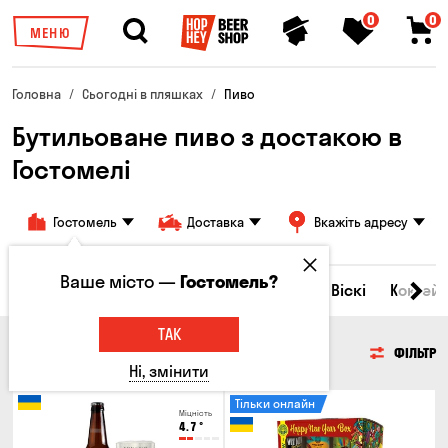
0
0
МЕНЮ
Головна
Сьогодні в пляшках
Пиво
Бутильоване пиво з достакою в
Гостомелі
Гостомель
Доставка
Вкажіть адресу
Ваше місто —
Гостомель?
Всі товари
Пиво
Сидр
Вино
Віскі
Коктейл
ТАК
ПИВО
ФІЛЬТР
Ні, змінити
Тільки онлайн
Міцність
4.7
°