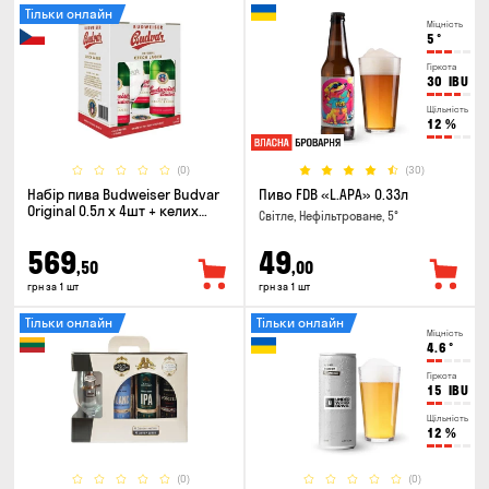
Тільки онлайн
Міцність
5
°
Гіркота
30
IBU
Щільність
12
%
(0)
(30)
Набір пива Budweiser Budvar
Пиво FDB «L.APA» 0.33л
Original 0.5л х 4шт + келих
Світле, Нефільтроване, 5°
0.33л
569
49
,50
,00
грн за 1 шт
грн за 1 шт
Тільки онлайн
Тільки онлайн
Міцність
4.6
°
Гіркота
15
IBU
Щільність
12
%
(0)
(0)