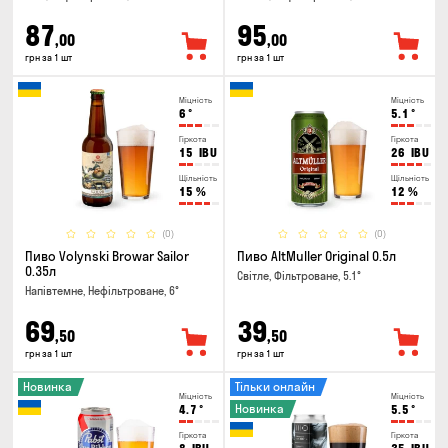
87
95
,00
,00
грн за 1 шт
грн за 1 шт
Міцність
Міцність
6
°
5.1
°
Гіркота
Гіркота
15
IBU
26
IBU
Щільність
Щільність
15
%
12
%
(0)
(0)
Пиво Volynski Browar Sailor
Пиво AltMuller Original 0.5л
0.35л
Світле, Фільтроване, 5.1°
Напівтемне, Нефільтроване, 6°
69
39
,50
,50
грн за 1 шт
грн за 1 шт
Новинка
Тільки онлайн
Міцність
Міцність
Новинка
4.7
°
5.5
°
Гіркота
Гіркота