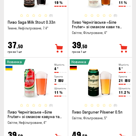
19
%
11
%
(0)
(0)
Пиво Saga Milk Stout 0.33л
Пиво Чернігівське «Біле
Fruter» зі смаком кави та
Темне, Нефільтроване, 7.4°
апельсину 0.5л
Світле, Фільтроване, 4°
37
39
,50
,50
грн за 1 шт
грн за 1 шт
Новинка
Новинка
Міцність
Міцність
4
°
5
°
Гіркота
Гіркота
7
IBU
21
IBU
Щільність
Щільність
11
%
11.2
%
(0)
(0)
Пиво Чернігівське «Біле
Пиво Darguner Pilsener 0.5л
Fruter» зі смаком кавуна та
Світле, Фільтроване, 5°
м'яти 0.5л
Світле, Нефільтроване, 4°
39
49