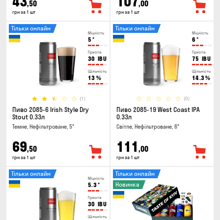
43
107
,50
,00
грн за 1 шт
грн за 1 шт
Тільки онлайн
Тільки онлайн
Міцність
Міцність
5
°
6
°
Гіркота
Гіркота
30
IBU
75
IBU
Щільність
Щільність
13
%
14.3
%
(1)
(0)
Пиво 2085-6 Irish Style Dry
Пиво 2085-19 West Coast IPA
Stout 0.33л
0.33л
Темне, Нефільтроване, 5°
Світле, Нефільтроване, 6°
69
111
,50
,00
грн за 1 шт
грн за 1 шт
Тільки онлайн
Тільки онлайн
Міцність
Новинка
5.3
°
Гіркота
30
IBU
Щільність