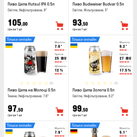
Пиво Ципа Hutsul IPA 0.5л
Пиво Budweiser Budvar 0.5л
Світле, Нефільтроване, 6°
Світле, Фільтроване, 5°
105
93
,00
,50
грн за 1 шт
грн за 1 шт
Тільки онлайн
Тільки онлайн
Міцність
Міцність
7.6
°
6.2
°
Гіркота
Гіркота
25
IBU
27
IBU
Щільність
Щільність
12
%
17.5
%
(0)
(0)
Пиво Ципа на Молоці 0.5л
Пиво Ципа Золота 0.5л
Темне, Нефільтроване, 7.6°
Світле, Нефільтроване, 6.2°
97
99
,50
,50
грн за 1 шт
грн за 1 шт
Тільки онлайн
Тільки онлайн
Міцність
Міцність
7.9
°
5.1
°