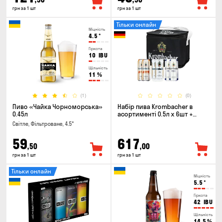
грн за 1 шт
грн за 1 шт
Тільки онлайн
Міцність
4.5
°
Гіркота
10
IBU
Щільність
11
%
(1)
(0)
Пиво «Чайка Чорноморська»
Набір пива Krombacher в
0.45л
асортименті 0.5л х 6шт +
термосумка
Світле, Фільтроване, 4.5°
59
617
,50
,00
грн за 1 шт
грн за 1 шт
Тільки онлайн
Міцність
5.5
°
Гіркота
42
IBU
Щільність
14.5
%