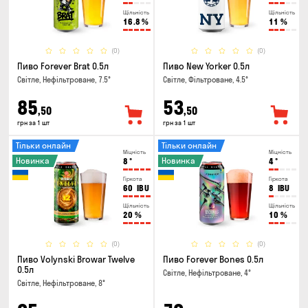
Щільність
Щільність
16.8
%
11
%
(0)
(0)
Пиво Forever Brat 0.5л
Пиво New Yorker 0.5л
Світле, Нефільтроване, 7.5°
Світле, Фільтроване, 4.5°
85
53
,50
,50
грн за 1 шт
грн за 1 шт
Тільки онлайн
Тільки онлайн
Міцність
Міцність
Новинка
Новинка
8
°
4
°
Гіркота
Гіркота
60
IBU
8
IBU
Щільність
Щільність
20
%
10
%
(0)
(0)
Пиво Volynski Browar Twelve
Пиво Forever Bones 0.5л
0.5л
Світле, Нефільтроване, 4°
Світле, Нефільтроване, 8°