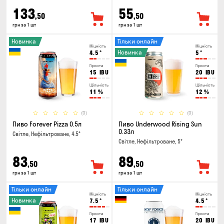
133
55
,50
,50
грн за 1 шт
грн за 1 шт
Новинка
Тільки онлайн
Міцність
Міцність
Новинка
4.5
°
5
°
Гіркота
Гіркота
15
IBU
20
IBU
Щільність
Щільність
11
%
12
%
(0)
(0)
Пиво Forever Pizza 0.5л
Пиво Underwood Rising Sun
0.33л
Світле, Нефільтроване, 4.5°
Світле, Нефільтроване, 5°
83
89
,50
,50
грн за 1 шт
грн за 1 шт
Тільки онлайн
Тільки онлайн
Міцність
Міцність
Новинка
7.5
°
4.5
°
Гіркота
Гіркота
17
IBU
20
IBU