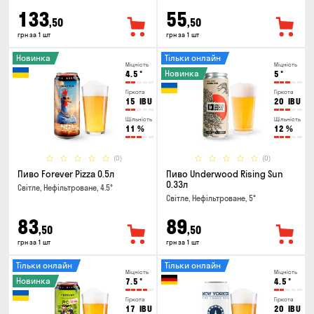
133
55
,50
,50
грн за 1 шт
грн за 1 шт
Новинка
Тільки онлайн
Міцність
Міцність
Новинка
4.5
°
5
°
Гіркота
Гіркота
15
IBU
20
IBU
Щільність
Щільність
11
%
12
%
(0)
(0)
Пиво Forever Pizza 0.5л
Пиво Underwood Rising Sun
0.33л
Світле, Нефільтроване, 4.5°
Світле, Нефільтроване, 5°
83
89
,50
,50
грн за 1 шт
грн за 1 шт
Тільки онлайн
Тільки онлайн
Міцність
Міцність
Новинка
7.5
°
4.5
°
Гіркота
Гіркота
17
IBU
20
IBU