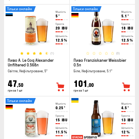
Тільки онлайн
Тільки онлайн
Міцність
Міцність
5
°
5.1
°
Гіркота
Гіркота
20
IBU
18
IBU
Щільність
Щільність
12.5
%
12.5
%
(1)
(0)
Пиво A. Le Coq Alexander
Пиво Franziskaner Weissbier
Unfiltered 0.568л
0.5л
Світле, Нефільтроване, 5°
Біле, Нефільтроване, 5.1°
47
101
,50
,00
грн за 1 шт
грн за 1 шт
Тільки онлайн
Міцність
Міцність
0.25
°
4.5
°
Гіркота
Гіркота
15
IBU
13
IBU
Щільність
Щільність
11.5
%
12
%