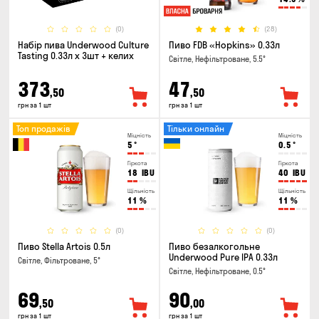
(0)
(28)
Набір пива Underwood Culture
Пиво FDB «Hopkins» 0.33л
Tasting 0.33л x 3шт + келих
Світле, Нефільтроване, 5.5°
373
47
,50
,50
грн за 1 шт
грн за 1 шт
Топ продажів
Тільки онлайн
Міцність
Міцність
5
°
0.5
°
Гіркота
Гіркота
18
IBU
40
IBU
Щільність
Щільність
11
%
11
%
(0)
(0)
Пиво Stella Artois 0.5л
Пиво безалкогольне
Underwood Pure IPA 0.33л
Світле, Фільтроване, 5°
Світле, Нефільтроване, 0.5°
69
90
,50
,00
грн за 1 шт
грн за 1 шт