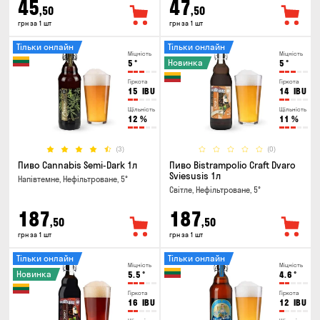
45
47
,50
,50
грн за 1 шт
грн за 1 шт
Тільки онлайн
Тільки онлайн
Міцність
Міцність
Новинка
5
°
5
°
Гіркота
Гіркота
15
IBU
14
IBU
Щільність
Щільність
12
%
11
%
(3)
(0)
Пиво Cannabis Semi-Dark 1л
Пиво Bistrampolio Craft Dvaro
Sviesusis 1л
Напівтемне, Нефільтроване, 5°
Світле, Нефільтроване, 5°
187
187
,50
,50
грн за 1 шт
грн за 1 шт
Тільки онлайн
Тільки онлайн
Міцність
Міцність
Новинка
5.5
°
4.6
°
Гіркота
Гіркота
16
IBU
12
IBU