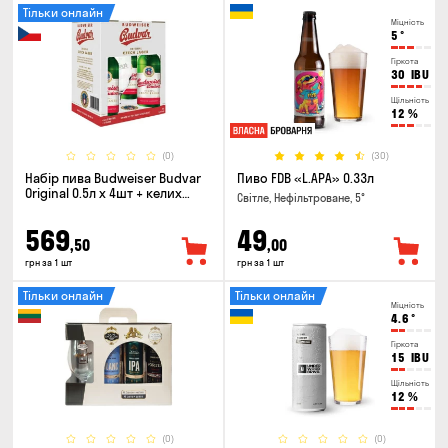
Тільки онлайн
Міцність
5
°
Гіркота
30
IBU
Щільність
12
%
(0)
(30)
Набір пива Budweiser Budvar
Пиво FDB «L.APA» 0.33л
Original 0.5л х 4шт + келих
Світле, Нефільтроване, 5°
0.33л
569
49
,50
,00
грн за 1 шт
грн за 1 шт
Тільки онлайн
Тільки онлайн
Міцність
4.6
°
Гіркота
15
IBU
Щільність
12
%
(0)
(0)