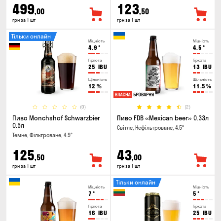
499
123
,00
,50
грн за 1 шт
грн за 1 шт
Тільки онлайн
Міцність
Міцність
4.9
°
4.5
°
Гіркота
Гіркота
25
IBU
13
IBU
Щільність
Щільність
12
%
11.5
%
(0)
(2)
Пиво Monchshof Schwarzbier
Пиво FDB «Mexican beer» 0.33л
0.5л
Світле, Нефільтроване, 4.5°
Темне, Фільтроване, 4.9°
125
43
,50
,00
грн за 1 шт
грн за 1 шт
Тільки онлайн
Міцність
Міцність
7
°
5
°
Гіркота
Гіркота
16
IBU
25
IBU