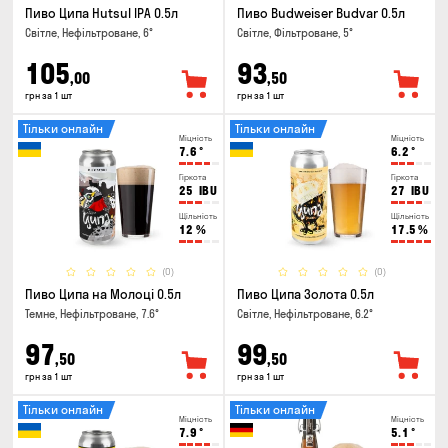
Пиво Ципа Hutsul IPA 0.5л
Пиво Budweiser Budvar 0.5л
Світле, Нефільтроване, 6°
Світле, Фільтроване, 5°
105
93
,00
,50
грн за 1 шт
грн за 1 шт
Тільки онлайн
Тільки онлайн
Міцність
Міцність
7.6
°
6.2
°
Гіркота
Гіркота
25
IBU
27
IBU
Щільність
Щільність
12
%
17.5
%
(0)
(0)
Пиво Ципа на Молоці 0.5л
Пиво Ципа Золота 0.5л
Темне, Нефільтроване, 7.6°
Світле, Нефільтроване, 6.2°
97
99
,50
,50
грн за 1 шт
грн за 1 шт
Тільки онлайн
Тільки онлайн
Міцність
Міцність
7.9
°
5.1
°