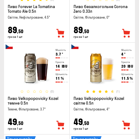
Пиво Forever La Tomatina
Пиво безалкогольне Corona
Tomato Ale 0.5л
Zero 0.33л
Світле, Нефільтроване, 4.5°
Світле, Фільтроване, 0°
89
89
,50
,50
грн за 1 шт
грн за 1 шт
Міцність
Міцність
3.7
°
4
°
Гіркота
Гіркота
14
IBU
20
IBU
Щільність
Щільність
11
%
11.5
%
(0)
(1)
Пиво Velkopopovicky Kozel
Пиво Velkopopovicky Kozel
темне 0.5л
світле 0.5л
Темне, Фільтроване, 3.7°
Світле, Фільтроване, 4°
49
49
,50
,50
грн за 1 шт
грн за 1 шт
Тільки онлайн
Тільки онлайн