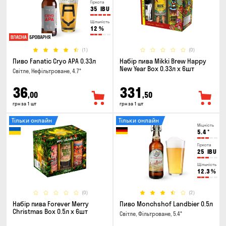
Гіркота
35
IBU
Щільність
12
%
(1)
(0)
Пиво Fanatic Cryo APA 0.33л
Набір пива Mikki Brew Happy
New Year Box 0.33л x 6шт
Світле, Нефільтроване, 4.7°
36
331
,00
,50
грн за 1 шт
грн за 1 шт
Тільки онлайн
Тільки онлайн
Міцність
5.4
°
Гіркота
25
IBU
Щільність
12.3
%
(0)
(2)
Набір пива Forever Merry
Пиво Monchshof Landbier 0.5л
Christmas Box 0.5л x 6шт
Світле, Фільтроване, 5.4°