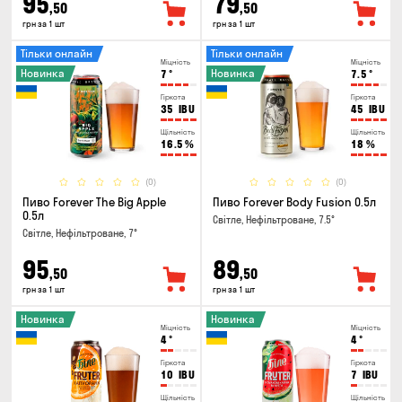
95
79
,50
,50
грн за 1 шт
грн за 1 шт
Тільки онлайн
Тільки онлайн
Міцність
Міцність
Новинка
Новинка
7
°
7.5
°
Гіркота
Гіркота
35
IBU
45
IBU
Щільність
Щільність
16.5
%
18
%
(0)
(0)
Пиво Forever The Big Apple
Пиво Forever Body Fusion 0.5л
0.5л
Світле, Нефільтроване, 7.5°
Світле, Нефільтроване, 7°
95
89
,50
,50
грн за 1 шт
грн за 1 шт
Новинка
Новинка
Міцність
Міцність
4
°
4
°
Гіркота
Гіркота
10
IBU
7
IBU
Щільність
Щільність