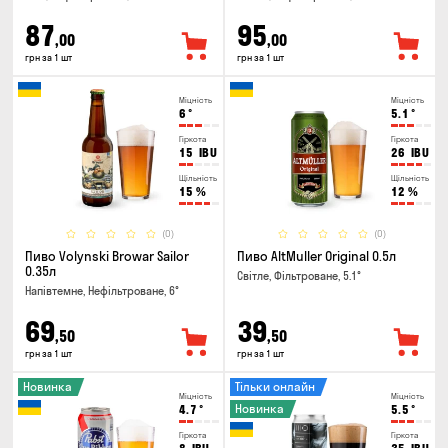
87
95
,00
,00
грн за 1 шт
грн за 1 шт
Міцність
Міцність
6
°
5.1
°
Гіркота
Гіркота
15
IBU
26
IBU
Щільність
Щільність
15
%
12
%
(0)
(0)
Пиво Volynski Browar Sailor
Пиво AltMuller Original 0.5л
0.35л
Світле, Фільтроване, 5.1°
Напівтемне, Нефільтроване, 6°
69
39
,50
,50
грн за 1 шт
грн за 1 шт
Новинка
Тільки онлайн
Міцність
Міцність
Новинка
4.7
°
5.5
°
Гіркота
Гіркота