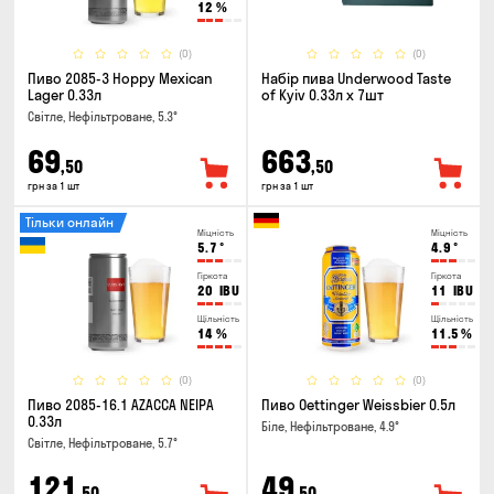
12
%
(0)
(0)
Пиво 2085-3 Hoppy Mexican
Набір пива Underwood Taste
Lager 0.33л
of Kyiv 0.33л x 7шт
Світле, Нефільтроване, 5.3°
69
663
,50
,50
грн за 1 шт
грн за 1 шт
Тільки онлайн
Міцність
Міцність
5.7
°
4.9
°
Гіркота
Гіркота
20
IBU
11
IBU
Щільність
Щільність
14
%
11.5
%
(0)
(0)
Пиво 2085-16.1 AZACCA NEIPA
Пиво Oettinger Weissbier 0.5л
0.33л
Біле, Нефільтроване, 4.9°
Світле, Нефільтроване, 5.7°
121
49
,50
,50