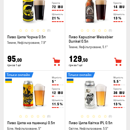
Гіркота
Гіркота
72
IBU
14
IBU
Щільність
Щільність
21
%
13
%
(0)
(0)
Пиво Ципа Чорна 0.5л
Пиво Kapuziner Weissbier
Dunkel 0.5л
Темне, Нефільтроване, 7.9°
Темне, Нефільтроване, 5.1°
95
129
,00
,50
грн за 1 шт
грн за 1 шт
Тільки онлайн
Тільки онлайн
Міцність
Міцність
5
°
5.5
°
Гіркота
Гіркота
12
IBU
36
IBU
Щільність
Щільність
11.5
%
13
%
(0)
(0)
Пиво Ципа на пшениці 0.5л
Пиво Ципа Квітка IPL 0.5л
Біле, Нефільтроване, 5°
Світле, Нефільтроване, 5.5°