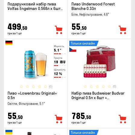
Подарунковий набір пива
Пиво Underwood Forest
Volfas Engelman 0.568л x 6шт +
Blanche 0.33л
келих 0.568л
Біле, Нефільтроване, 4.6°
499
55
,50
,50
грн за 1 шт
грн за 1 шт
Тільки онлайн
Міцність
5.1
°
Гіркота
19
IBU
Щільність
12
%
(0)
(0)
Пиво «Lowenbrau Original»
Набір пива Budweiser Budvar
0.5л
Original 0.5л х 8шт +
термосумка
Світле, Фільтроване, 5.1°
55
785
,50
,50
грн за 1 шт
грн за 1 шт
Тільки онлайн