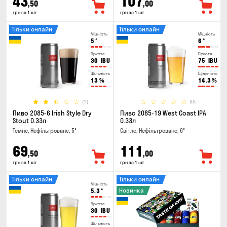
43
107
,50
,00
грн за 1 шт
грн за 1 шт
Тільки онлайн
Тільки онлайн
Міцність
Міцність
5
°
6
°
Гіркота
Гіркота
30
IBU
75
IBU
Щільність
Щільність
13
%
14.3
%
(1)
(0)
Пиво 2085-6 Irish Style Dry
Пиво 2085-19 West Coast IPA
Stout 0.33л
0.33л
Темне, Нефільтроване, 5°
Світле, Нефільтроване, 6°
69
111
,50
,00
грн за 1 шт
грн за 1 шт
Тільки онлайн
Тільки онлайн
Міцність
Новинка
5.3
°
Гіркота
30
IBU
Щільність