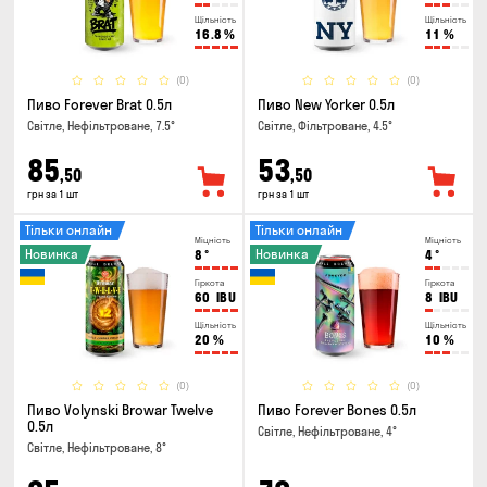
Щільність
Щільність
16.8
%
11
%
(0)
(0)
Пиво Forever Brat 0.5л
Пиво New Yorker 0.5л
Світле, Нефільтроване, 7.5°
Світле, Фільтроване, 4.5°
85
53
,50
,50
грн за 1 шт
грн за 1 шт
Тільки онлайн
Тільки онлайн
Міцність
Міцність
Новинка
Новинка
8
°
4
°
Гіркота
Гіркота
60
IBU
8
IBU
Щільність
Щільність
20
%
10
%
(0)
(0)
Пиво Volynski Browar Twelve
Пиво Forever Bones 0.5л
0.5л
Світле, Нефільтроване, 4°
Світле, Нефільтроване, 8°