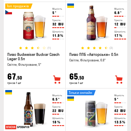
Топ продажів
Міцність
Міцність
5
°
6.8
°
Гіркота
Гіркота
32
IBU
12
IBU
Щільність
Щільність
11.9
%
17
%
(1)
(3)
Пиво Budweiser Budvar Czech
Пиво ППБ «Авторське» 0.5л
Lager 0.5л
Світле, Фільтроване, 6.8°
Світле, Фільтроване, 5°
67
65
,50
,50
грн за 1 шт
грн за 1 шт
Тільки онлайн
Міцність
Міцність
6.5
°
5
°
Гіркота
Гіркота
22
IBU
42
IBU
Щільність
Щільність
18
%
13.5
%