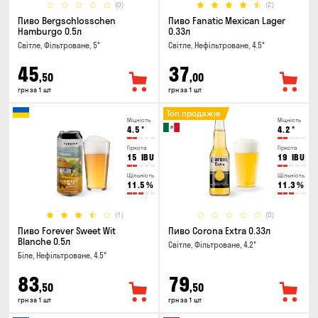
(0)
(2)
Пиво Bergschlosschen
Пиво Fanatic Mexican Lager
Hamburgo 0.5л
0.33л
Світле, Фільтроване, 5°
Світле, Нефільтроване, 4.5°
45
37
,50
,00
грн за 1 шт
грн за 1 шт
Топ продажів
Міцність
Міцність
4.5
°
4.2
°
Гіркота
Гіркота
15
IBU
19
IBU
Щільність
Щільність
11.5
%
11.3
%
(1)
(0)
Пиво Forever Sweet Wit
Пиво Corona Extra 0.33л
Blanche 0.5л
Світле, Фільтроване, 4.2°
Біле, Нефільтроване, 4.5°
83
79
,50
,50
грн за 1 шт
грн за 1 шт