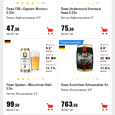
(26)
(0)
Пиво FDB «Captain Morion»
Пиво Underwood Amnesia
0.33л
Haze 0.33л
Темне, Нефільтроване, 6.5°
Світле, Нефільтроване, 5°
47
75
,00
,50
грн за 1 шт
грн за 1 шт
Тільки онлайн
Міцність
Міцність
5.2
°
4.8
°
Гіркота
Гіркота
21
IBU
22
IBU
Щільність
Щільність
11.7
%
11.4
%
(1)
(0)
Пиво Spaten «Münchner Hell»
Пиво Kostritzer Schwarzbier 5л
0.5л
Темне, Фільтроване, 4.8°
Світле, Фільтроване, 5.2°
99
763
,50
,50
грн за 1 шт
грн за 1 шт