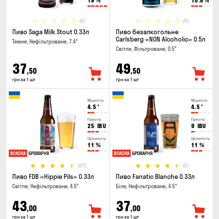
19
%
10.8
%
(0)
(0)
Пиво Saga Milk Stout 0.33л
Пиво безалкогольне
Carlsberg «NON Alcoholic» 0.5л
Темне, Нефільтроване, 7.4°
Світле, Фільтроване, 0.5°
37
49
,50
,50
грн за 1 шт
грн за 1 шт
Міцність
Міцність
4.5
°
4.5
°
Гіркота
Гіркота
25
IBU
9
IBU
Щільність
Щільність
11
%
11
%
(27)
(2)
Пиво FDB «Hippie Pils» 0.33л
Пиво Fanatic Blanche 0.33л
Світле, Нефільтроване, 4.5°
Біле, Нефільтроване, 4.5°
43
37
,00
,00
грн за 1 шт
грн за 1 шт