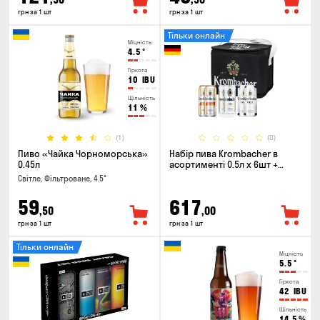
грн за 1 шт
грн за 1 шт
Тільки онлайн
Міцність
4.5
°
Гіркота
10
IBU
Щільність
11
%
(1)
(0)
Пиво «Чайка Чорноморська»
Набір пива Krombacher в
0.45л
асортименті 0.5л х 6шт +
термосумка
Світле, Фільтроване, 4.5°
59
617
,50
,00
грн за 1 шт
грн за 1 шт
Тільки онлайн
Міцність
5.5
°
Гіркота
42
IBU
Щільність
14.5
%