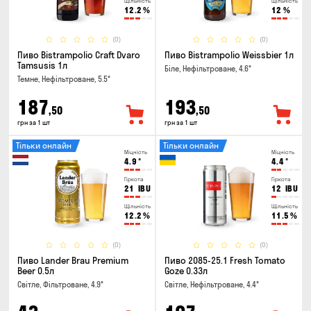
Щільність
Щільність
12.2
%
12
%
(0)
(0)
Пиво Bistrampolio Craft Dvaro
Пиво Bistrampolio Weissbier 1л
Tamsusis 1л
Біле, Нефільтроване, 4.6°
Темне, Нефільтроване, 5.5°
187
193
,50
,50
грн за 1 шт
грн за 1 шт
Тільки онлайн
Тільки онлайн
Міцність
Міцність
4.9
°
4.4
°
Гіркота
Гіркота
21
IBU
12
IBU
Щільність
Щільність
12.2
%
11.5
%
(0)
(0)
Пиво Lander Brau Premium
Пиво 2085-25.1 Fresh Tomato
Beer 0.5л
Goze 0.33л
Світле, Фільтроване, 4.9°
Світле, Нефільтроване, 4.4°