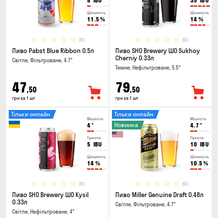
8
IBU
35
IBU
Щільність
Щільність
11.5
%
14
%
(0)
(0)
Пиво Pabst Blue Ribbon 0.5л
Пиво SHO Brewery ШО Sukhoy
Cherniy 0.33л
Світле, Фільтроване, 4.7°
Темне, Нефільтроване, 5.5°
47
79
,50
,50
грн за 1 шт
грн за 1 шт
Тільки онлайн
Тільки онлайн
Міцність
Міцність
Новинка
4
°
4.7
°
Гіркота
Гіркота
5
IBU
10
IBU
Щільність
Щільність
14
%
10.5
%
(0)
(0)
Пиво SHO Brewery ШО Kysil
Пиво Miller Genuine Draft 0.48л
0.33л
Світле, Фільтроване, 4.7°
Світле, Нефільтроване, 4°