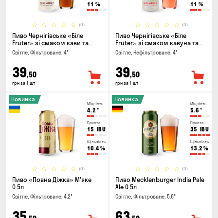
11
%
11
%
(0)
(0)
Пиво Чернігівське «Біле
Пиво Чернігівське «Біле
Fruter» зі смаком кави та
Fruter» зі смаком кавуна та
апельсину 0.5л
м'яти 0.5л
Світле, Фільтроване, 4°
Світле, Нефільтроване, 4°
39
39
,50
,50
грн за 1 шт
грн за 1 шт
Новинка
Новинка
Міцність
Міцність
4.2
°
5.6
°
Гіркота
Гіркота
15
IBU
35
IBU
Щільність
Щільність
10.4
%
13.2
%
(0)
(0)
Пиво «Повна Діжка» М'яке
Пиво Mecklenburger India Pale
0.5л
Ale 0.5л
Світле, Фільтроване, 4.2°
Світле, Фільтроване, 5.6°
35
63