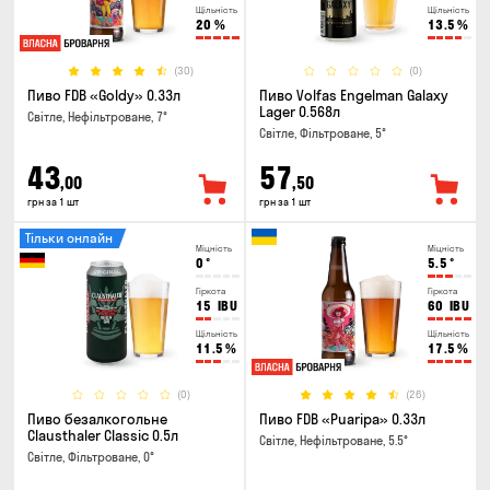
Щільність
Щільність
20
%
13.5
%
(30)
(0)
Пиво FDB «Goldy» 0.33л
Пиво Volfas Engelman Galaxy
Lager 0.568л
Світле, Нефільтроване, 7°
Світле, Фільтроване, 5°
43
57
,00
,50
грн за 1 шт
грн за 1 шт
Тільки онлайн
Міцність
Міцність
0
°
5.5
°
Гіркота
Гіркота
15
IBU
60
IBU
Щільність
Щільність
11.5
%
17.5
%
(0)
(26)
Пиво безалкогольне
Пиво FDB «Puaripa» 0.33л
Clausthaler Classic 0.5л
Світле, Нефільтроване, 5.5°
Світле, Фільтроване, 0°