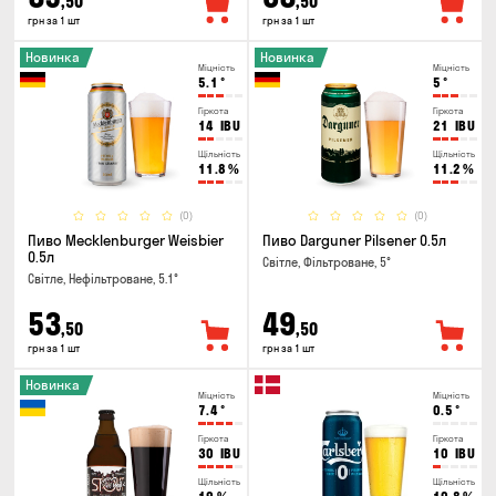
,50
,50
грн за 1 шт
грн за 1 шт
Новинка
Новинка
Міцність
Міцність
5.1
°
5
°
Гіркота
Гіркота
14
IBU
21
IBU
Щільність
Щільність
11.8
%
11.2
%
(0)
(0)
Пиво Mecklenburger Weisbier
Пиво Darguner Pilsener 0.5л
0.5л
Світле, Фільтроване, 5°
Світле, Нефільтроване, 5.1°
53
49
,50
,50
грн за 1 шт
грн за 1 шт
Новинка
Міцність
Міцність
7.4
°
0.5
°
Гіркота
Гіркота
30
IBU
10
IBU
Щільність
Щільність