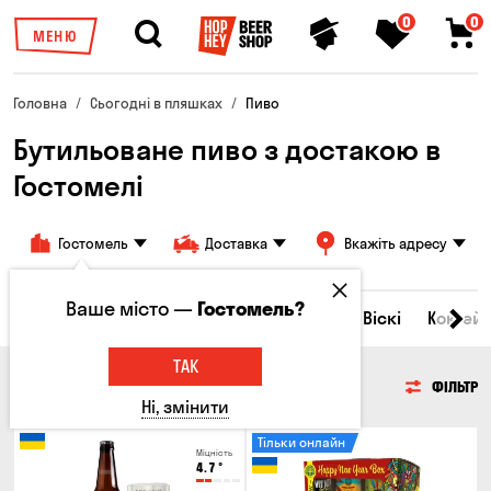
0
0
МЕНЮ
Головна
Сьогодні в пляшках
Пиво
Бутильоване пиво з достакою в
Гостомелі
Гостомель
Доставка
Вкажіть адресу
Ваше місто —
Гостомель?
Всі товари
Пиво
Сидр
Вино
Віскі
Коктейл
ТАК
ПИВО
ФІЛЬТР
Ні, змінити
Тільки онлайн
Міцність
4.7
°