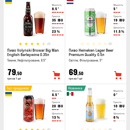
Міцність
Міцність
8.5
°
5
°
Гіркота
Гіркота
35
IBU
19
IBU
Щільність
Щільність
23
%
11.5
%
(3)
(0)
Пиво Volynski Browar Big Man
Пиво Heineken Lager Beer
English Barleywine 0.35л
Premium Quality 0.5л
Темне, Нефільтроване, 8.5°
Світле, Фільтроване, 5°
79
69
,50
,50
грн за 1 шт
грн за 1 шт
Топ продажів
Новинка
Міцність
Міцність
4.5
°
0
°
Гіркота
Гіркота
20
IBU
10
IBU
Щільність
Щільність
13
%
6
%
(5)
(0)