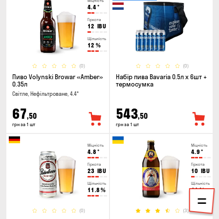
Міцність
4.4
°
Гіркота
12
IBU
Щільність
12
%
(0)
(0)
Пиво Volynski Browar «Amber»
Набір пива Bavaria 0.5л х 6шт +
0.35л
термосумка
Світле, Нефільтроване, 4.4°
67
543
,50
,50
грн за 1 шт
грн за 1 шт
Міцність
Міцність
4.8
°
4.9
°
Гіркота
Гіркота
23
IBU
10
IBU
Щільність
Щільність
11.8
%
11
%
(0)
(3)