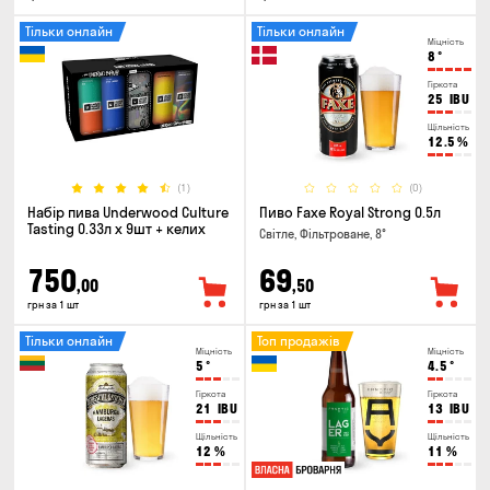
Тільки онлайн
Тільки онлайн
Міцність
8
°
Гіркота
25
IBU
Щільність
12.5
%
(1)
(0)
Набір пива Underwood Culture
Пиво Faxe Royal Strong 0.5л
Tasting 0.33л x 9шт + келих
Світле, Фільтроване, 8°
750
69
,00
,50
грн за 1 шт
грн за 1 шт
Тільки онлайн
Топ продажів
Міцність
Міцність
5
°
4.5
°
Гіркота
Гіркота
21
IBU
13
IBU
Щільність
Щільність
12
%
11
%