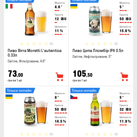
Міцність
Міцність
4.6
°
5
°
Гіркота
Гіркота
12
IBU
50
IBU
Щільність
Щільність
11
%
15.6
%
(0)
(0)
Пиво Birra Moretti L'autentica
Пиво Ципа Пломбір IPA 0.5л
0.33л
Світле, Нефільтроване, 5°
Світле, Фільтроване, 4.6°
73
105
,00
,50
грн за 1 шт
грн за 1 шт
Тільки онлайн
Тільки онлайн
Міцність
Міцність
6
°
5
°
Гіркота
Гіркота
50
IBU
32
IBU
Щільність
Щільність
14.5
%
11.9
%
(0)
(0)