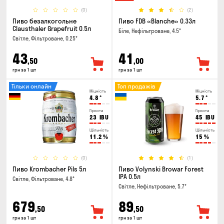
(0)
(2)
Пиво безалкогольне
Пиво FDB «Blanche» 0.33л
Clausthaler Grapefruit 0.5л
Біле, Нефільтроване, 4.5°
Світле, Фільтроване, 0.25°
43
41
,50
,00
грн за 1 шт
грн за 1 шт
Тільки онлайн
Топ продажів
Міцність
Міцність
4.8
°
5.7
°
Гіркота
Гіркота
23
IBU
45
IBU
Щільність
Щільність
11.2
%
15
%
(0)
(1)
Пиво Krombacher Pils 5л
Пиво Volynski Browar Forest
IPA 0.5л
Світле, Фільтроване, 4.8°
Світле, Нефільтроване, 5.7°
679
89
,50
,50
грн за 1 шт
грн за 1 шт