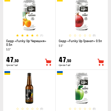
(1)
(0)
Сидр «Funky Up Черешня»
Сидр «Funky Up Гранат» 0.5л
0.5л
5.5°
5.5°
47
47
,50
,50
грн за 1 шт
грн за 1 шт
(0)
(0)