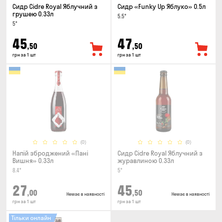
Сидр Cidre Royal Яблучний з
Сидр «Funky Up Яблуко» 0.5л
грушею 0.33л
5.5°
5°
45
47
,50
,50
грн за 1 шт
грн за 1 шт
(0)
(0)
Напій зброджений «Пані
Сидр Cidre Royal Яблучний з
Вишня» 0.33л
журавлиною 0.33л
8.4°
5°
27
45
,00
,50
Немає в наявності
Немає в наявності
грн за 1 шт
грн за 1 шт
Тільки онлайн