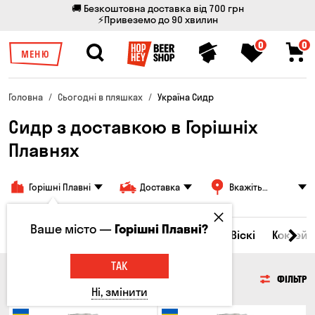
🚚 Безкоштовна доставка від 700 грн
⚡Привеземо до 90 хвилин
0
0
МЕНЮ
Головна
Сьогодні в пляшках
Україна Сидр
Сидр з доставкою в Горішніх
Плавнях
Горішні Плавні
Доставка
Вкажіть
адресу
Ваше місто —
Горішні Плавні?
Всі товари
Пиво
Сидр
Вино
Віскі
Коктейл
ТАК
СИДР
ФІЛЬТР
Ні, змінити