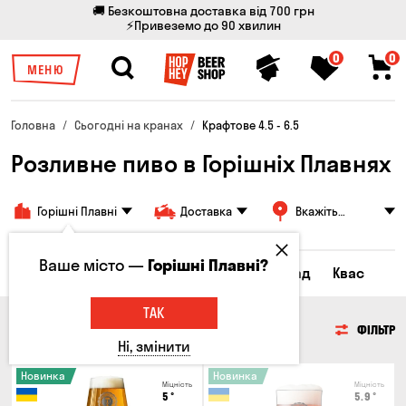
🚚 Безкоштовна доставка від 700 грн
⚡Привеземо до 90 хвилин
0
0
МЕНЮ
Головна
Сьогодні на кранах
Крафтове 4.5 - 6.5
Розливне пиво в Горішніх Плавнях
Горішні Плавні
Доставка
Вкажіть
адресу
Ваше місто —
Горішні Плавні?
Всі товари
Пиво
Сидр
Лимонад
Квас
ТАК
ПИВО
ФІЛЬТР
Ні, змінити
Новинка
Новинка
Міцність
Міцність
5
°
5.9
°