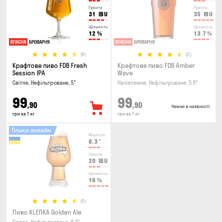
Гіркота
Гіркота
31
IBU
35
IBU
Щільність
Щільність
12
%
13.7
%
(6)
(2)
Крафтове пиво FDB Fresh
Крафтове пиво FDB Amber
Session IPA
Wave
Світле, Нефільтроване, 5°
Напівтемне, Нефільтроване, 5.9°
99
99
,90
,90
Немає в наявності
грн за 1 кг
грн за 1 кг
Тільки онлайн
Міцність
6.3
°
Гіркота
20
IBU
Щільність
16
%
(5)
Пиво KLEПКА Golden Ale