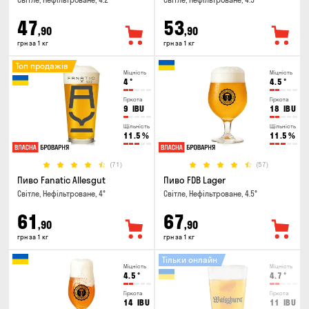
Світле, Нефільтроване, 4.2°
Світле, Нефільтроване, 4.5°
47
53
,90
,90
грн за 1 кг
грн за 1 кг
Топ продажів
Міцність
Міцність
4
°
4.5
°
Гіркота
Гіркота
9
IBU
18
IBU
Щільність
Щільність
11.5
%
11.5
%
(71)
(57)
Пиво Fanatic Allesgut
Пиво FDB Lager
Світле, Нефільтроване, 4°
Світле, Нефільтроване, 4.5°
61
67
,90
,90
грн за 1 кг
грн за 1 кг
Тільки онлайн
Міцність
Міцність
4.5
°
4.7
°
Гіркота
Гіркота
14
IBU
11
IBU