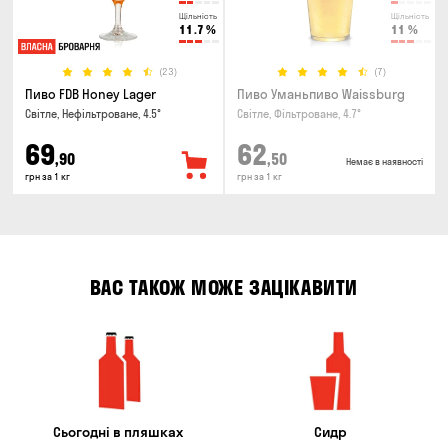
Щільність
Щільність
11.7
%
11
%
(23)
(7)
Пиво FDB Honey Lager
Пиво Уманьпиво Waissburg
Світле, Нефільтроване, 4.5°
Світле, Фільтроване, 4.7°
69
62
,90
,50
Немає в наявності
грн за 1 кг
грн за 1 кг
ВАС ТАКОЖ МОЖЕ ЗАЦІКАВИТИ
Сьогодні в пляшках
Сидр