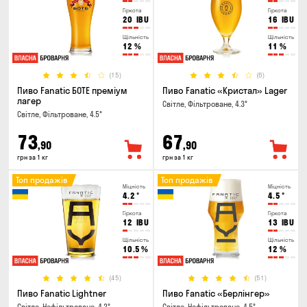
Гіркота
Гіркота
20
IBU
16
IBU
Щільність
Щільність
12
%
11
%
(15)
(6)
Пиво Fanatic БОТЕ преміум
Пиво Fanatic «Кристал» Lager
лагер
Світле, Фільтроване, 4.3°
Світле, Фільтроване, 4.5°
73
67
,90
,90
грн за 1 кг
грн за 1 кг
Топ продажів
Топ продажів
Міцність
Міцність
4.2
°
4.5
°
Гіркота
Гіркота
12
IBU
13
IBU
Щільність
Щільність
10.5
%
12
%
(45)
(51)
Пиво Fanatic Lightner
Пиво Fanatic «Берлінгер»