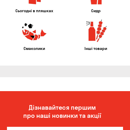
Сьогодні в пляшках
Сидр
Смаколики
Інші товари
Дізнавайтеся першим
про наші новинки та акції