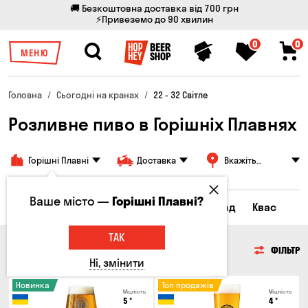
🚚 Безкоштовна доставка від 700 грн
⚡Привеземо до 90 хвилин
0
0
МЕНЮ
Головна
Сьогодні на кранах
22 - 32 Світле
Розливне пиво в Горішніх Плавнях
Горішні Плавні
Доставка
Вкажіть
адресу
Ваше місто —
Горішні Плавні?
Всі товари
Пиво
Сидр
Лимонад
Квас
ТАК
ПИВО
ФІЛЬТР
Ні, змінити
Новинка
Топ продажів
Міцність
Міцність
5
°
4
°