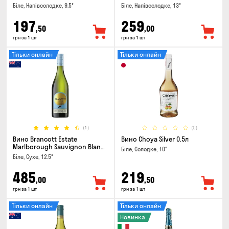
Біле, Напівсолодке, 9.5°
Біле, Напівсолодке, 13°
197
259
,50
,00
грн за 1 шт
грн за 1 шт
Тільки онлайн
Тільки онлайн
(1)
(0)
Вино Brancott Estate
Вино Choya Silver 0.5л
Marlborough Sauvignon Blanc
Біле, Солодке, 10°
0.75л
Біле, Сухе, 12.5°
485
219
,00
,50
грн за 1 шт
грн за 1 шт
Тільки онлайн
Тільки онлайн
Новинка