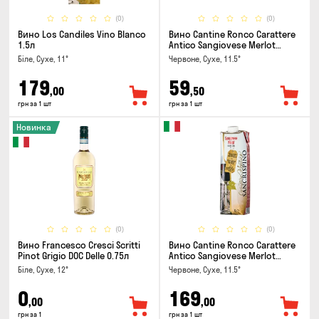
(0)
(0)
Вино Los Candiles Vino Blanco
Вино Cantine Ronco Carattere
1.5л
Antico Sangiovese Merlot
Rubicone IGT 0.25л
Біле, Сухе, 11°
Червоне, Сухе, 11.5°
179
59
,00
,50
грн за 1 шт
грн за 1 шт
Новинка
(0)
(0)
Вино Francesco Cresci Scritti
Вино Cantine Ronco Carattere
Pinot Grigio DOC Delle 0.75л
Antico Sangiovese Merlot
Rubicone IGT 1л
Біле, Сухе, 12°
Червоне, Сухе, 11.5°
0
169
,00
,00
грн за 1
грн за 1 шт