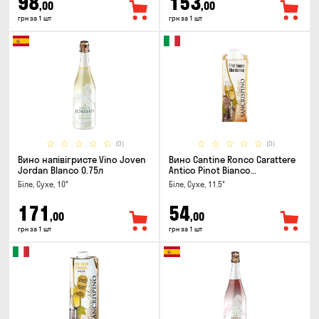
98
153
,00
,00
грн за 1 шт
грн за 1 шт
(0)
(0)
Вино напівігристе Vino Joven
Вино Cantine Ronco Carattere
Jordan Blanco 0.75л
Antico Pinot Bianco
Chardonnay Rubicone IGT 0.25л
Біле, Сухе, 10°
Біле, Сухе, 11.5°
171
54
,00
,00
грн за 1 шт
грн за 1 шт