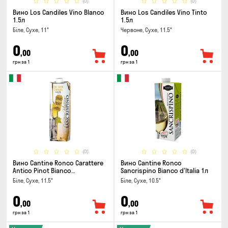
(0)
(0)
Вино Los Candiles Vino Blanco
Вино Los Candiles Vino Tinto
1.5л
1.5л
Біле, Сухе, 11°
Червоне, Сухе, 11.5°
0
0
,00
,00
грн за 1
грн за 1
(0)
(0)
Вино Cantine Ronco Carattere
Вино Cantine Ronco
Antico Pinot Bianco
Sancrispino Bianco d'Italia 1л
Chardonnay Rubicone IGT 1л
Біле, Сухе, 11.5°
Біле, Сухе, 10.5°
0
0
,00
,00
грн за 1
грн за 1