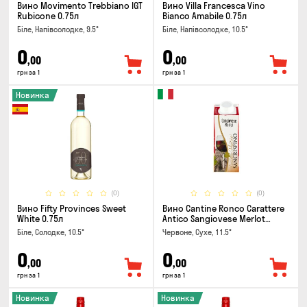
Вино Movimento Trebbiano IGT
Вино Villa Francesca Vino
Rubicone 0.75л
Bianco Amabile 0.75л
Біле, Напівсолодке, 9.5°
Біле, Напівсолодке, 10.5°
0
0
,00
,00
грн за 1
грн за 1
Новинка
(0)
(0)
Вино Fifty Provinces Sweet
Вино Cantine Ronco Carattere
White 0.75л
Antico Sangiovese Merlot
Rubicone IGT 0.25л
Біле, Солодке, 10.5°
Червоне, Сухе, 11.5°
0
0
,00
,00
грн за 1
грн за 1
Новинка
Новинка