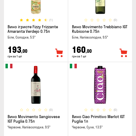
(1)
(0)
Вино ігристе Fizzy Frizzante
Вино Movimento Trebbiano IGT
Amaranta Verdejo 0.75л
Rubicone 0.75л
Біле, Солодке, 5.5°
Біле, Напівсолодке, 9.5°
193
160
,00
,00
грн за 1 шт
грн за 1 шт
(0)
(0)
Вино Movimento Sangiovese
Вино Ciao Primitivo Merlot IGT
IGT Puglia 0.75л
Puglia 1л
Червоне, Напівсолодке, 9.5°
Червоне, Сухе, 13.5°