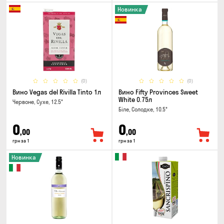
Новинка
(0)
(0)
Вино Vegas del Rivilla Tinto 1л
Вино Fifty Provinces Sweet
White 0.75л
Червоне, Сухе, 12.5°
Біле, Солодке, 10.5°
0
0
,00
,00
грн за 1
грн за 1
Новинка