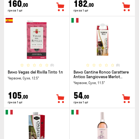
160
182
,00
,00
грн за 1 шт
грн за 1 шт
(0)
(0)
Вино Vegas del Rivilla Tinto 1л
Вино Cantine Ronco Carattere
Antico Sangiovese Merlot
Червоне, Сухе, 12.5°
Rubicone IGT 0.25л
Червоне, Сухе, 11.5°
105
54
,00
,00
грн за 1 шт
грн за 1 шт