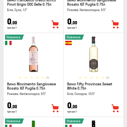
Вино Francesco Cresci Scritti
Вино Movimento Sangiovese
Pinot Grigio DOC Delle 0.75л
Rosato IGT Puglia 0.75л
Біле, Сухе, 12°
Рожеве, Напівсолодке, 9.5°
0
0
,00
,00
грн за 1
грн за 1
Новинка
Новинка
(0)
(0)
Вино Movimento Sangiovese
Вино Fifty Provinces Sweet
Rosato IGT Puglia 0.75л
White 0.75л
Рожеве, Напівсолодке, 9.5°
Біле, Солодке, 10.5°
0
0
,00
,00
грн за 1
грн за 1
Новинка
Новинка