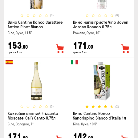
(0)
(0)
Вино Cantine Ronco Carattere
Вино напівігристе Vino Joven
Antico Pinot Bianco
Jordan Rosado 0.75л
Chardonnay Rubicone IGT 1л
Біле, Сухе, 11.5°
Рожеве, Сухе, 10°
153
171
,00
,00
грн за 1 шт
грн за 1 шт
(0)
(2)
Коктейль винний Frizzante
Вино Cantine Ronco
Moscatel Cal Y Canto 0.75л
Sancrispino Bianco d'Italia 1л
Біле, Солодке, 7°
Біле, Сухе, 10.5°
171
142