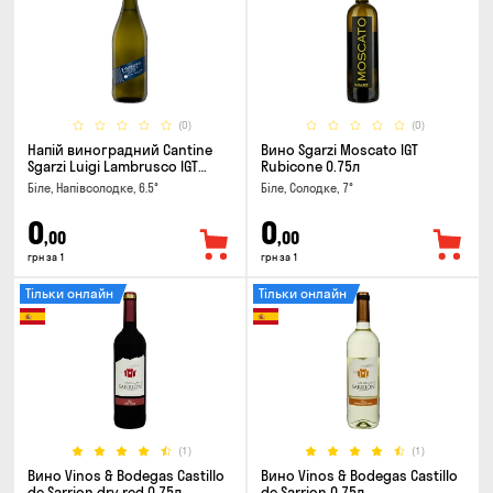
(0)
(0)
Напій виноградний Cantine
Вино Sgarzi Moscato IGT
Sgarzi Luigi Lambrusco IGT
Rubicone 0.75л
Emilia Bianca Frizziante 0.75л
Біле, Напівсолодке, 6.5°
Біле, Солодке, 7°
0
0
,00
,00
грн за 1
грн за 1
Тільки онлайн
Тільки онлайн
(1)
(1)
Вино Vinos & Bodegas Castillo
Вино Vinos & Bodegas Castillo
de Sarrion dry red 0.75л
de Sarrion 0.75л