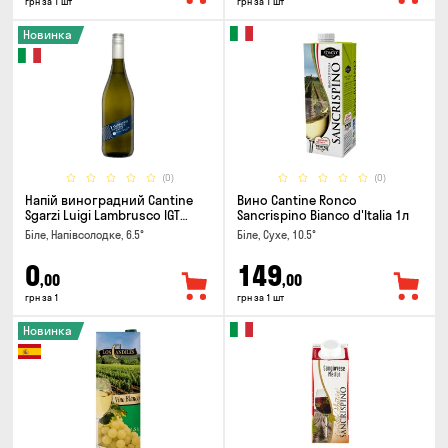
грн за 1 шт
грн за 1 шт
Новинка
(0)
(0)
Напій виноградний Cantine
Вино Cantine Ronco
Sgarzi Luigi Lambrusco IGT
Sancrispino Bianco d'Italia 1л
Emilia Bianca Frizziante 0.75л
Біле, Напівсолодке, 6.5°
Біле, Сухе, 10.5°
0
149
,00
,00
грн за 1
грн за 1 шт
Новинка