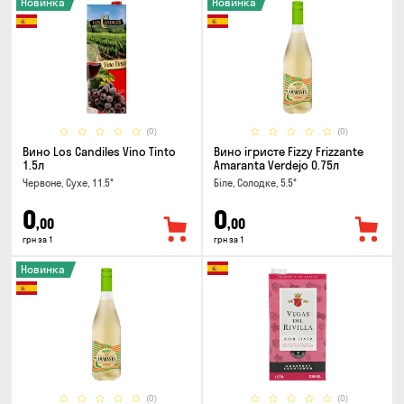
Новинка
Новинка
(0)
(0)
Вино Los Candiles Vino Tinto
Вино ігристе Fizzy Frizzante
1.5л
Amaranta Verdejo 0.75л
Червоне, Сухе, 11.5°
Біле, Солодке, 5.5°
0
0
,00
,00
грн за 1
грн за 1
Новинка
(0)
(0)