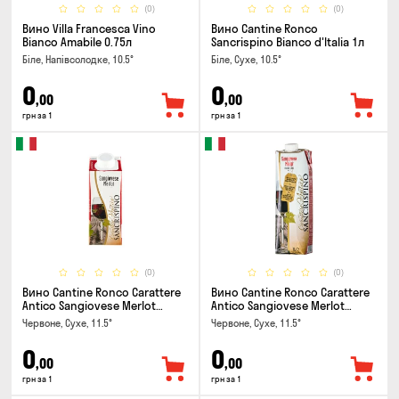
(0)
(0)
Вино Villa Francesca Vino
Вино Cantine Ronco
Bianco Amabile 0.75л
Sancrispino Bianco d'Italia 1л
Біле, Напівсолодке, 10.5°
Біле, Сухе, 10.5°
0
0
,00
,00
грн за 1
грн за 1
(0)
(0)
Вино Cantine Ronco Carattere
Вино Cantine Ronco Carattere
Antico Sangiovese Merlot
Antico Sangiovese Merlot
Rubicone IGT 0.25л
Rubicone IGT 1л
Червоне, Сухе, 11.5°
Червоне, Сухе, 11.5°
0
0
,00
,00
грн за 1
грн за 1