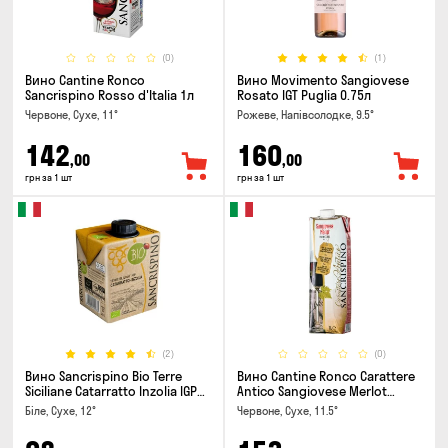
(0)
(1)
Вино Cantine Ronco
Вино Movimento Sangiovese
Sancrispino Rosso d'Italia 1л
Rosato IGT Puglia 0.75л
Червоне, Сухе, 11°
Рожеве, Напівсолодке, 9.5°
142
160
,00
,00
грн за 1 шт
грн за 1 шт
(2)
(0)
Вино Sancrispino Bio Terre
Вино Cantine Ronco Carattere
Siciliane Catarratto Inzolia IGP
Antico Sangiovese Merlot
0.5л
Rubicone IGT 1л
Біле, Сухе, 12°
Червоне, Сухе, 11.5°