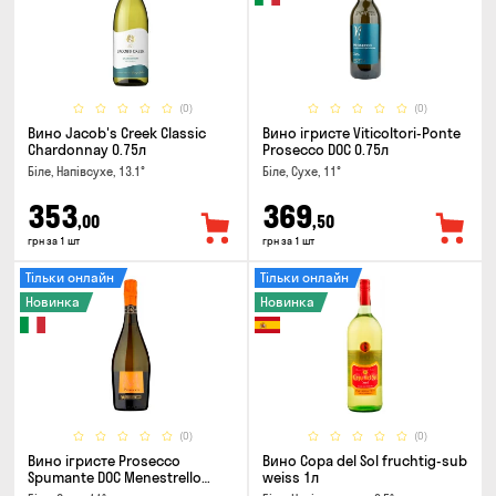
(0)
(0)
Вино Jacob's Creek Classic
Вино ігристе Viticoltori-Ponte
Chardonnay 0.75л
Prosecco DOC 0.75л
Біле, Напівсухе, 13.1°
Біле, Сухе, 11°
353
369
,00
,50
грн за 1 шт
грн за 1 шт
Тільки онлайн
Тільки онлайн
Новинка
Новинка
(0)
(0)
Вино ігристе Prosecco
Вино Copa del Sol fruchtig-sub
Spumante DOC Menestrello
weiss 1л
0.75л