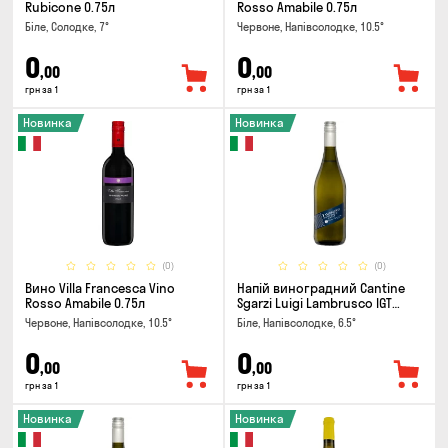
Rubicone 0.75л
Rosso Amabile 0.75л
Біле, Солодке, 7°
Червоне, Напівсолодке, 10.5°
0
0
,00
,00
грн за 1
грн за 1
Новинка
Новинка
(0)
(0)
Вино Villa Francesca Vino
Напій виноградний Cantine
Rosso Amabile 0.75л
Sgarzi Luigi Lambrusco IGT
Emilia Bianca Frizziante 0.75л
Червоне, Напівсолодке, 10.5°
Біле, Напівсолодке, 6.5°
0
0
,00
,00
грн за 1
грн за 1
Новинка
Новинка