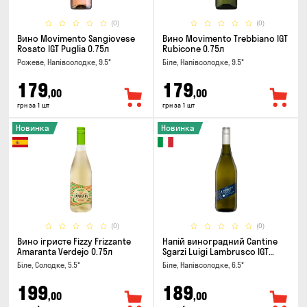
(0)
(0)
Вино Movimento Sangiovese
Вино Movimento Trebbiano IGT
Rosato IGT Puglia 0.75л
Rubicone 0.75л
Рожеве, Напівсолодке, 9.5°
Біле, Напівсолодке, 9.5°
179
179
,00
,00
грн за 1 шт
грн за 1 шт
Новинка
Новинка
(0)
(0)
Вино ігристе Fizzy Frizzante
Напій виноградний Cantine
Amaranta Verdejo 0.75л
Sgarzi Luigi Lambrusco IGT
Emilia Bianca Frizziante 0.75л
Біле, Солодке, 5.5°
Біле, Напівсолодке, 6.5°
199
189
,00
,00