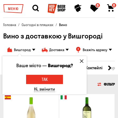
0
0
МЕНЮ
Головна
Сьогодні в пляшках
Вино
Вино з доставкою у Вишгороді
Вишгород
Доставка
Вкажіть адресу
Ваше місто —
Вишгород?
і товари
Пиво
Сидр
Вино
Віскі
Коктейлі
Горі
ТАК
ВИНО
ФІЛЬТР
Ні, змінити