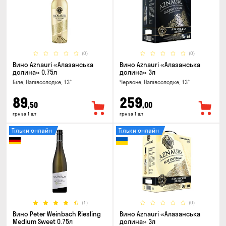
(0)
(0)
Вино Aznauri «Алазанська
Вино Aznauri «Алазанська
долина» 0.75л
долина» 3л
Біле, Напівсолодке, 13°
Червоне, Напівсолодке, 13°
89
259
,50
,00
грн за 1 шт
грн за 1 шт
Тільки онлайн
Тільки онлайн
(1)
(0)
Вино Peter Weinbach Riesling
Вино Aznauri «Алазанська
Medium Sweet 0.75л
долина» 3л