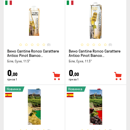
(0)
(0)
Вино Cantine Ronco Carattere
Вино Cantine Ronco Carattere
Antico Pinot Bianco
Antico Pinot Bianco
Chardonnay Rubicone IGT 0.25л
Chardonnay Rubicone IGT 1л
Біле, Сухе, 11.5°
Біле, Сухе, 11.5°
0
0
,00
,00
грн за 1
грн за 1
Новинка
Новинка