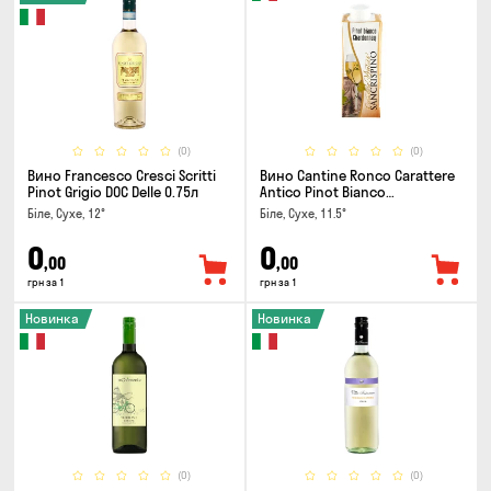
(0)
(0)
Вино Francesco Cresci Scritti
Вино Cantine Ronco Carattere
Pinot Grigio DOC Delle 0.75л
Antico Pinot Bianco
Chardonnay Rubicone IGT 0.25л
Біле, Сухе, 12°
Біле, Сухе, 11.5°
0
0
,00
,00
грн за 1
грн за 1
Новинка
Новинка
(0)
(0)