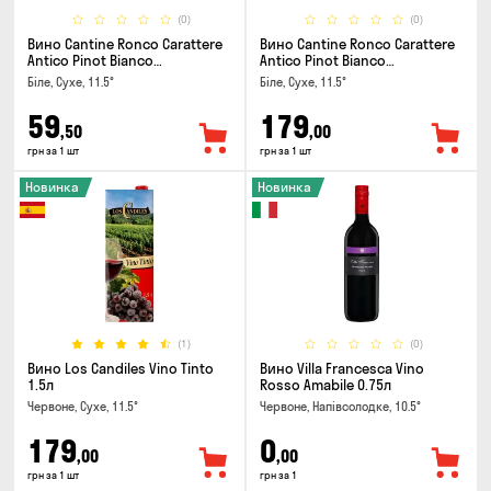
(0)
(0)
Вино Cantine Ronco Carattere
Вино Cantine Ronco Carattere
Antico Pinot Bianco
Antico Pinot Bianco
Chardonnay Rubicone IGT 0.25л
Chardonnay Rubicone IGT 1л
Біле, Сухе, 11.5°
Біле, Сухе, 11.5°
59
179
,50
,00
грн за 1 шт
грн за 1 шт
Новинка
Новинка
(1)
(0)
Вино Los Candiles Vino Tinto
Вино Villa Francesca Vino
1.5л
Rosso Amabile 0.75л
Червоне, Сухе, 11.5°
Червоне, Напівсолодке, 10.5°
179
0
,00
,00
грн за 1 шт
грн за 1