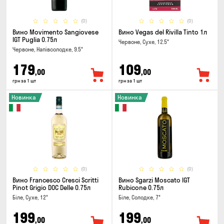
(0)
(0)
Вино Movimento Sangiovese
Вино Vegas del Rivilla Tinto 1л
IGT Puglia 0.75л
Червоне, Сухе, 12.5°
Червоне, Напівсолодке, 9.5°
179
109
,00
,00
грн за 1 шт
грн за 1 шт
Новинка
Новинка
(0)
(0)
Вино Francesco Cresci Scritti
Вино Sgarzi Moscato IGT
Pinot Grigio DOC Delle 0.75л
Rubicone 0.75л
Біле, Сухе, 12°
Біле, Солодке, 7°
199
199
,00
,00