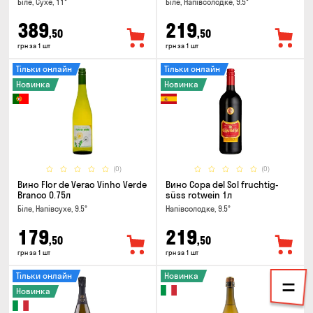
Біле, Сухе, 11°
Біле, Напівсолодке, 9.5°
389
219
,50
,50
грн за 1 шт
грн за 1 шт
Тільки онлайн
Тільки онлайн
Новинка
Новинка
(0)
(0)
Вино Flor de Verao Vinho Verde
Вино Copa del Sol fruchtig-
Branco 0.75л
süss rotwein 1л
Біле, Напівсухе, 9.5°
Напівсолодке, 9.5°
179
219
,50
,50
грн за 1 шт
грн за 1 шт
Тільки онлайн
Новинка
Новинка