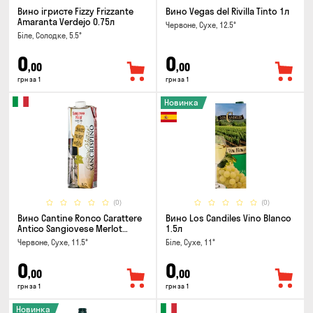
Вино ігристе Fizzy Frizzante
Вино Vegas del Rivilla Tinto 1л
Amaranta Verdejo 0.75л
Червоне, Сухе, 12.5°
Біле, Солодке, 5.5°
0
0
,00
,00
грн за 1
грн за 1
Новинка
(0)
(0)
Вино Cantine Ronco Carattere
Вино Los Candiles Vino Blanco
Antico Sangiovese Merlot
1.5л
Rubicone IGT 1л
Червоне, Сухе, 11.5°
Біле, Сухе, 11°
0
0
,00
,00
грн за 1
грн за 1
Новинка