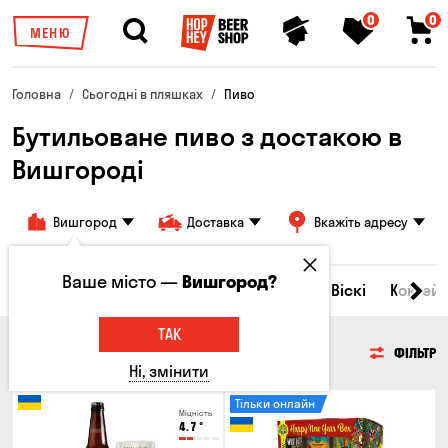
0
0
МЕНЮ
Головна
Сьогодні в пляшках
Пиво
Бутильоване пиво з достакою в
Вишгороді
Вишгород
Доставка
Вкажіть адресу
Ваше місто —
Вишгород?
Всі товари
Пиво
Сидр
Вино
Віскі
Коктейл
ТАК
ПИВО
ФІЛЬТР
Ні, змінити
Тільки онлайн
Міцність
4.7
°