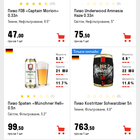
(26)
(0)
Пиво FDB «Captain Morion»
Пиво Underwood Amnesia
0.33л
Haze 0.33л
Темне, Нефільтроване, 6.5°
Світле, Нефільтроване, 5°
47
75
,00
,50
грн за 1 шт
грн за 1 шт
Тільки онлайн
Міцність
Міцність
5.2
°
4.8
°
Гіркота
Гіркота
21
IBU
22
IBU
Щільність
Щільність
11.7
%
11.4
%
(1)
(0)
Пиво Spaten «Münchner Hell»
Пиво Kostritzer Schwarzbier 5л
0.5л
Темне, Фільтроване, 4.8°
Світле, Фільтроване, 5.2°
99
763
,50
,50
грн за 1 шт
грн за 1 шт