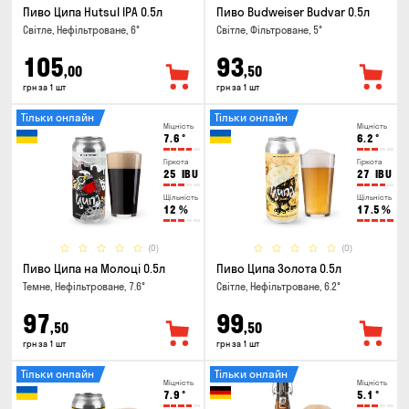
Пиво Ципа Hutsul IPA 0.5л
Пиво Budweiser Budvar 0.5л
Світле, Нефільтроване, 6°
Світле, Фільтроване, 5°
105
93
,00
,50
грн за 1 шт
грн за 1 шт
Тільки онлайн
Тільки онлайн
Міцність
Міцність
7.6
°
6.2
°
Гіркота
Гіркота
25
IBU
27
IBU
Щільність
Щільність
12
%
17.5
%
(0)
(0)
Пиво Ципа на Молоці 0.5л
Пиво Ципа Золота 0.5л
Темне, Нефільтроване, 7.6°
Світле, Нефільтроване, 6.2°
97
99
,50
,50
грн за 1 шт
грн за 1 шт
Тільки онлайн
Тільки онлайн
Міцність
Міцність
7.9
°
5.1
°