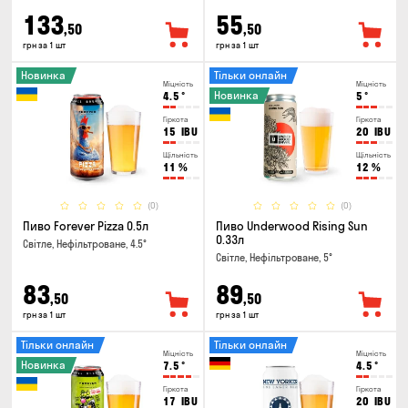
133
55
,50
,50
грн за 1 шт
грн за 1 шт
Новинка
Тільки онлайн
Міцність
Міцність
Новинка
4.5
°
5
°
Гіркота
Гіркота
15
IBU
20
IBU
Щільність
Щільність
11
%
12
%
(0)
(0)
Пиво Forever Pizza 0.5л
Пиво Underwood Rising Sun
0.33л
Світле, Нефільтроване, 4.5°
Світле, Нефільтроване, 5°
83
89
,50
,50
грн за 1 шт
грн за 1 шт
Тільки онлайн
Тільки онлайн
Міцність
Міцність
Новинка
7.5
°
4.5
°
Гіркота
Гіркота
17
IBU
20
IBU