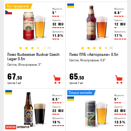
Топ продажів
Міцність
Міцність
5
°
6.8
°
Гіркота
Гіркота
32
IBU
12
IBU
Щільність
Щільність
11.9
%
17
%
(1)
(3)
Пиво Budweiser Budvar Czech
Пиво ППБ «Авторське» 0.5л
Lager 0.5л
Світле, Фільтроване, 6.8°
Світле, Фільтроване, 5°
67
65
,50
,50
грн за 1 шт
грн за 1 шт
Тільки онлайн
Міцність
Міцність
6.5
°
5
°
Гіркота
Гіркота
22
IBU
42
IBU
Щільність
Щільність
18
%
13.5
%