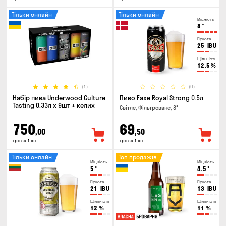
Тільки онлайн
Тільки онлайн
Міцність
8
°
Гіркота
25
IBU
Щільність
12.5
%
(1)
(0)
Набір пива Underwood Culture
Пиво Faxe Royal Strong 0.5л
Tasting 0.33л x 9шт + келих
Світле, Фільтроване, 8°
750
69
,00
,50
грн за 1 шт
грн за 1 шт
Тільки онлайн
Топ продажів
Міцність
Міцність
5
°
4.5
°
Гіркота
Гіркота
21
IBU
13
IBU
Щільність
Щільність
12
%
11
%