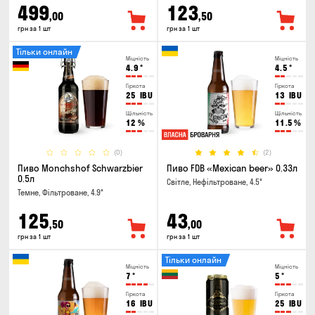
499
123
,00
,50
грн за 1 шт
грн за 1 шт
Тільки онлайн
Міцність
Міцність
4.9
°
4.5
°
Гіркота
Гіркота
25
IBU
13
IBU
Щільність
Щільність
12
%
11.5
%
(0)
(2)
Пиво Monchshof Schwarzbier
Пиво FDB «Mexican beer» 0.33л
0.5л
Світле, Нефільтроване, 4.5°
Темне, Фільтроване, 4.9°
125
43
,50
,00
грн за 1 шт
грн за 1 шт
Тільки онлайн
Міцність
Міцність
7
°
5
°
Гіркота
Гіркота
16
IBU
25
IBU