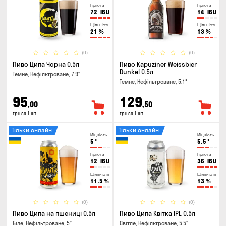
Гіркота
Гіркота
72
IBU
14
IBU
Щільність
Щільність
21
%
13
%
(0)
(0)
Пиво Ципа Чорна 0.5л
Пиво Kapuziner Weissbier
Dunkel 0.5л
Темне, Нефільтроване, 7.9°
Темне, Нефільтроване, 5.1°
95
129
,00
,50
грн за 1 шт
грн за 1 шт
Тільки онлайн
Тільки онлайн
Міцність
Міцність
5
°
5.5
°
Гіркота
Гіркота
12
IBU
36
IBU
Щільність
Щільність
11.5
%
13
%
(0)
(0)
Пиво Ципа на пшениці 0.5л
Пиво Ципа Квітка IPL 0.5л
Біле, Нефільтроване, 5°
Світле, Нефільтроване, 5.5°