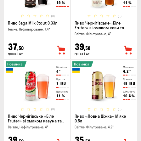
19
%
11
%
(0)
(0)
Пиво Saga Milk Stout 0.33л
Пиво Чернігівське «Біле
Fruter» зі смаком кави та
Темне, Нефільтроване, 7.4°
апельсину 0.5л
Світле, Фільтроване, 4°
37
39
,50
,50
грн за 1 шт
грн за 1 шт
Новинка
Новинка
Міцність
Міцність
4
°
4.2
°
Гіркота
Гіркота
7
IBU
15
IBU
Щільність
Щільність
11
%
10.4
%
(0)
(0)
Пиво Чернігівське «Біле
Пиво «Повна Діжка» М'яке
Fruter» зі смаком кавуна та
0.5л
м'яти 0.5л
Світле, Нефільтроване, 4°
Світле, Фільтроване, 4.2°
39
35