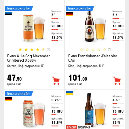
Тільки онлайн
Тільки онлайн
Міцність
Міцність
5
°
5.1
°
Гіркота
Гіркота
20
IBU
18
IBU
Щільність
Щільність
12.5
%
12.5
%
(1)
(0)
Пиво A. Le Coq Alexander
Пиво Franziskaner Weissbier
Unfiltered 0.568л
0.5л
Світле, Нефільтроване, 5°
Біле, Нефільтроване, 5.1°
47
101
,50
,00
грн за 1 шт
грн за 1 шт
Тільки онлайн
Міцність
Міцність
0.25
°
4.5
°
Гіркота
Гіркота
15
IBU
13
IBU
Щільність
Щільність
11.5
%
12
%