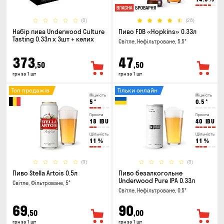
(0)
(28)
Набір пива Underwood Culture
Пиво FDB «Hopkins» 0.33л
Tasting 0.33л x 3шт + келих
Світле, Нефільтроване, 5.5°
373
47
,50
,50
грн за 1 шт
грн за 1 шт
Топ продажів
Тільки онлайн
Міцність
Міцність
5
°
0.5
°
Гіркота
Гіркота
18
IBU
40
IBU
Щільність
Щільність
11
%
11
%
(0)
(0)
Пиво Stella Artois 0.5л
Пиво безалкогольне
Underwood Pure IPA 0.33л
Світле, Фільтроване, 5°
Світле, Нефільтроване, 0.5°
69
90
,50
,00
грн за 1 шт
грн за 1 шт