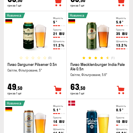
,50
,50
грн за 1 шт
грн за 1 шт
Новинка
Новинка
Міцність
Міцність
5
°
5.6
°
Гіркота
Гіркота
21
IBU
35
IBU
Щільність
Щільність
11.2
%
13.2
%
(0)
(1)
Пиво Darguner Pilsener 0.5л
Пиво Mecklenburger India Pale
Ale 0.5л
Світле, Фільтроване, 5°
Світле, Фільтроване, 5.6°
49
63
,50
,50
грн за 1 шт
грн за 1 шт
Новинка
Міцність
Міцність
5.1
°
0.5
°
Гіркота
Гіркота
14
IBU
10
IBU
Щільність
Щільність