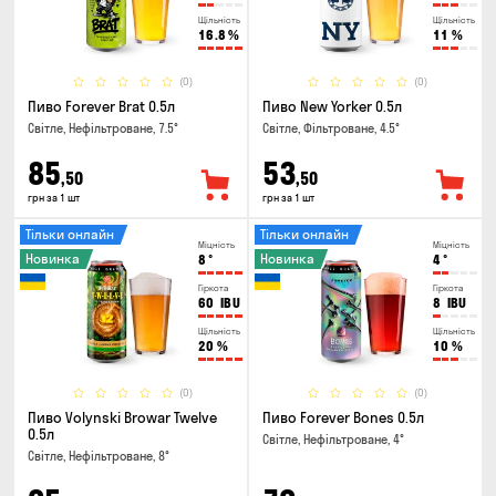
Щільність
Щільність
16.8
%
11
%
(0)
(0)
Пиво Forever Brat 0.5л
Пиво New Yorker 0.5л
Світле, Нефільтроване, 7.5°
Світле, Фільтроване, 4.5°
85
53
,50
,50
грн за 1 шт
грн за 1 шт
Тільки онлайн
Тільки онлайн
Міцність
Міцність
Новинка
Новинка
8
°
4
°
Гіркота
Гіркота
60
IBU
8
IBU
Щільність
Щільність
20
%
10
%
(0)
(0)
Пиво Volynski Browar Twelve
Пиво Forever Bones 0.5л
0.5л
Світле, Нефільтроване, 4°
Світле, Нефільтроване, 8°