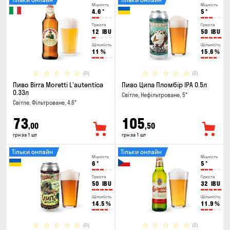
Міцність
Міцність
4.6
°
5
°
Гіркота
Гіркота
12
IBU
50
IBU
Щільність
Щільність
11
%
15.6
%
(0)
(0)
Пиво Birra Moretti L'autentica
Пиво Ципа Пломбір IPA 0.5л
0.33л
Світле, Нефільтроване, 5°
Світле, Фільтроване, 4.6°
73
105
,00
,50
грн за 1 шт
грн за 1 шт
Тільки онлайн
Тільки онлайн
Міцність
Міцність
6
°
5
°
Гіркота
Гіркота
50
IBU
32
IBU
Щільність
Щільність
14.5
%
11.9
%
(0)
(0)