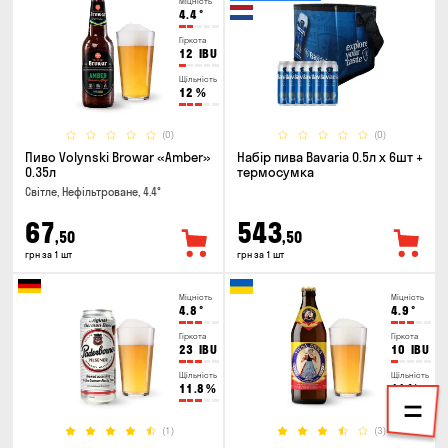
Міцність
4.4
°
Гіркота
12
IBU
Щільність
12
%
(0)
(0)
Пиво Volynski Browar «Amber»
Набір пива Bavaria 0.5л х 6шт +
0.35л
термосумка
Світле, Нефільтроване, 4.4°
67
543
,50
,50
грн за 1 шт
грн за 1 шт
Міцність
Міцність
4.8
°
4.9
°
Гіркота
Гіркота
23
IBU
10
IBU
Щільність
Щільність
11.8
%
11
%
(1)
(3)