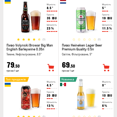
Міцність
Міцність
8.5
°
5
°
Гіркота
Гіркота
35
IBU
19
IBU
Щільність
Щільність
23
%
11.5
%
(3)
(0)
Пиво Volynski Browar Big Man
Пиво Heineken Lager Beer
English Barleywine 0.35л
Premium Quality 0.5л
Темне, Нефільтроване, 8.5°
Світле, Фільтроване, 5°
79
69
,50
,50
грн за 1 шт
грн за 1 шт
Топ продажів
Новинка
Міцність
Міцність
4.5
°
0
°
Гіркота
Гіркота
20
IBU
10
IBU
Щільність
Щільність
13
%
6
%
(5)
(0)