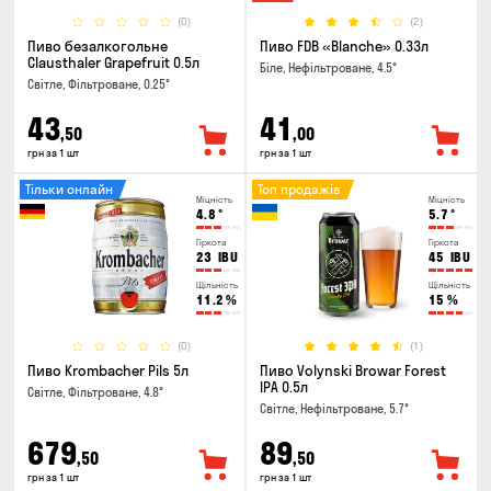
(0)
(2)
Пиво безалкогольне
Пиво FDB «Blanche» 0.33л
Clausthaler Grapefruit 0.5л
Біле, Нефільтроване, 4.5°
Світле, Фільтроване, 0.25°
43
41
,50
,00
грн за 1 шт
грн за 1 шт
Тільки онлайн
Топ продажів
Міцність
Міцність
4.8
°
5.7
°
Гіркота
Гіркота
23
IBU
45
IBU
Щільність
Щільність
11.2
%
15
%
(0)
(1)
Пиво Krombacher Pils 5л
Пиво Volynski Browar Forest
IPA 0.5л
Світле, Фільтроване, 4.8°
Світле, Нефільтроване, 5.7°
679
89
,50
,50
грн за 1 шт
грн за 1 шт