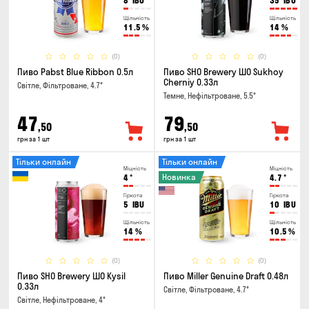
8
IBU
35
IBU
Щільність
Щільність
11.5
%
14
%
(0)
(0)
Пиво Pabst Blue Ribbon 0.5л
Пиво SHO Brewery ШО Sukhoy
Cherniy 0.33л
Світле, Фільтроване, 4.7°
Темне, Нефільтроване, 5.5°
47
79
,50
,50
грн за 1 шт
грн за 1 шт
Тільки онлайн
Тільки онлайн
Міцність
Міцність
Новинка
4
°
4.7
°
Гіркота
Гіркота
5
IBU
10
IBU
Щільність
Щільність
14
%
10.5
%
(0)
(0)
Пиво SHO Brewery ШО Kysil
Пиво Miller Genuine Draft 0.48л
0.33л
Світле, Фільтроване, 4.7°
Світле, Нефільтроване, 4°