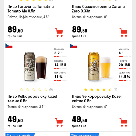
Пиво Forever La Tomatina
Пиво безалкогольне Corona
Tomato Ale 0.5л
Zero 0.33л
Світле, Нефільтроване, 4.5°
Світле, Фільтроване, 0°
89
89
,50
,50
грн за 1 шт
грн за 1 шт
Міцність
Міцність
3.7
°
4
°
Гіркота
Гіркота
14
IBU
20
IBU
Щільність
Щільність
11
%
11.5
%
(0)
(1)
Пиво Velkopopovicky Kozel
Пиво Velkopopovicky Kozel
темне 0.5л
світле 0.5л
Темне, Фільтроване, 3.7°
Світле, Фільтроване, 4°
49
49
,50
,50
грн за 1 шт
грн за 1 шт
Тільки онлайн
Тільки онлайн