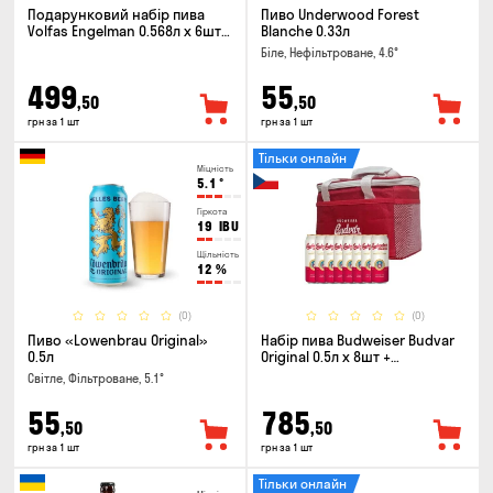
Подарунковий набір пива
Пиво Underwood Forest
Volfas Engelman 0.568л x 6шт +
Blanche 0.33л
келих 0.568л
Біле, Нефільтроване, 4.6°
499
55
,50
,50
грн за 1 шт
грн за 1 шт
Тільки онлайн
Міцність
5.1
°
Гіркота
19
IBU
Щільність
12
%
(0)
(0)
Пиво «Lowenbrau Original»
Набір пива Budweiser Budvar
0.5л
Original 0.5л х 8шт +
термосумка
Світле, Фільтроване, 5.1°
55
785
,50
,50
грн за 1 шт
грн за 1 шт
Тільки онлайн