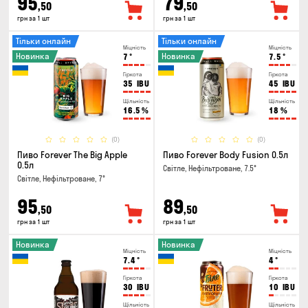
95
79
,50
,50
грн за 1 шт
грн за 1 шт
Тільки онлайн
Тільки онлайн
Міцність
Міцність
Новинка
Новинка
7
°
7.5
°
Гіркота
Гіркота
35
IBU
45
IBU
Щільність
Щільність
16.5
%
18
%
(0)
(0)
Пиво Forever The Big Apple
Пиво Forever Body Fusion 0.5л
0.5л
Світле, Нефільтроване, 7.5°
Світле, Нефільтроване, 7°
95
89
,50
,50
грн за 1 шт
грн за 1 шт
Новинка
Новинка
Міцність
Міцність
7.4
°
4
°
Гіркота
Гіркота
30
IBU
10
IBU
Щільність
Щільність