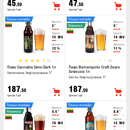
45
47
,50
,50
грн за 1 шт
грн за 1 шт
Тільки онлайн
Тільки онлайн
Міцність
Міцність
Новинка
5
°
5
°
Гіркота
Гіркота
15
IBU
14
IBU
Щільність
Щільність
12
%
11
%
(3)
(0)
Пиво Cannabis Semi-Dark 1л
Пиво Bistrampolio Craft Dvaro
Sviesusis 1л
Напівтемне, Нефільтроване, 5°
Світле, Нефільтроване, 5°
187
187
,50
,50
грн за 1 шт
грн за 1 шт
Тільки онлайн
Тільки онлайн
Міцність
Міцність
Новинка
5.5
°
4.6
°
Гіркота
Гіркота
16
IBU
12
IBU