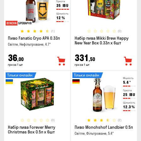
Гіркота
35
IBU
Щільність
12
%
(1)
(0)
Пиво Fanatic Cryo APA 0.33л
Набір пива Mikki Brew Happy
New Year Box 0.33л x 6шт
Світле, Нефільтроване, 4.7°
36
331
,00
,50
грн за 1 шт
грн за 1 шт
Тільки онлайн
Тільки онлайн
Міцність
5.4
°
Гіркота
25
IBU
Щільність
12.3
%
(0)
(2)
Набір пива Forever Merry
Пиво Monchshof Landbier 0.5л
Christmas Box 0.5л x 6шт
Світле, Фільтроване, 5.4°