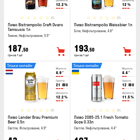
Щільність
Щільність
12.2
%
12
%
(0)
(0)
Пиво Bistrampolio Craft Dvaro
Пиво Bistrampolio Weissbier 1л
Tamsusis 1л
Біле, Нефільтроване, 4.6°
Темне, Нефільтроване, 5.5°
187
193
,50
,50
грн за 1 шт
грн за 1 шт
Тільки онлайн
Тільки онлайн
Міцність
Міцність
4.9
°
4.4
°
Гіркота
Гіркота
21
IBU
12
IBU
Щільність
Щільність
12.2
%
11.5
%
(0)
(0)
Пиво Lander Brau Premium
Пиво 2085-25.1 Fresh Tomato
Beer 0.5л
Goze 0.33л
Світле, Фільтроване, 4.9°
Світле, Нефільтроване, 4.4°