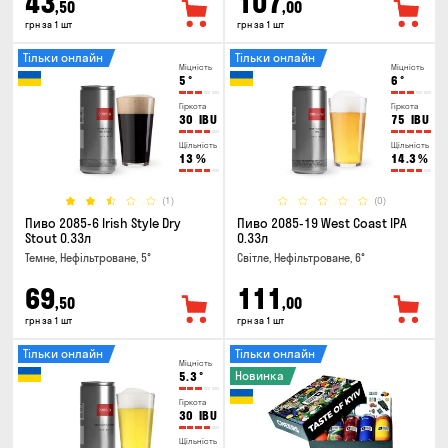
43
107
,50
,00
грн за 1 шт
грн за 1 шт
Тільки онлайн
Тільки онлайн
Міцність
Міцність
5
°
6
°
Гіркота
Гіркота
30
IBU
75
IBU
Щільність
Щільність
13
%
14.3
%
(1)
(0)
Пиво 2085-6 Irish Style Dry
Пиво 2085-19 West Coast IPA
Stout 0.33л
0.33л
Темне, Нефільтроване, 5°
Світле, Нефільтроване, 6°
69
111
,50
,00
грн за 1 шт
грн за 1 шт
Тільки онлайн
Тільки онлайн
Міцність
Новинка
5.3
°
Гіркота
30
IBU
Щільність