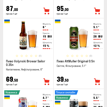
87
95
,00
,00
грн за 1 шт
грн за 1 шт
Міцність
Міцність
6
°
5.1
°
Гіркота
Гіркота
15
IBU
26
IBU
Щільність
Щільність
15
%
12
%
(0)
(0)
Пиво Volynski Browar Sailor
Пиво AltMuller Original 0.5л
0.35л
Світле, Фільтроване, 5.1°
Напівтемне, Нефільтроване, 6°
69
39
,50
,50
грн за 1 шт
грн за 1 шт
Новинка
Тільки онлайн
Міцність
Міцність
Новинка
4.7
°
5.5
°
Гіркота
Гіркота