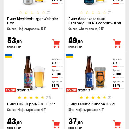
11.8
%
10.8
%
(0)
(0)
Пиво Mecklenburger Weisbier
Пиво безалкогольне
0.5л
Carlsberg «NON Alcoholic» 0.5л
Світле, Нефільтроване, 5.1°
Світле, Фільтроване, 0.5°
53
49
,50
,50
грн за 1 шт
грн за 1 шт
Міцність
Міцність
4.5
°
4.5
°
Гіркота
Гіркота
25
IBU
9
IBU
Щільність
Щільність
11
%
11
%
(27)
(2)
Пиво FDB «Hippie Pils» 0.33л
Пиво Fanatic Blanche 0.33л
Світле, Нефільтроване, 4.5°
Біле, Нефільтроване, 4.5°
43
37
,00
,00
грн за 1 шт
грн за 1 шт