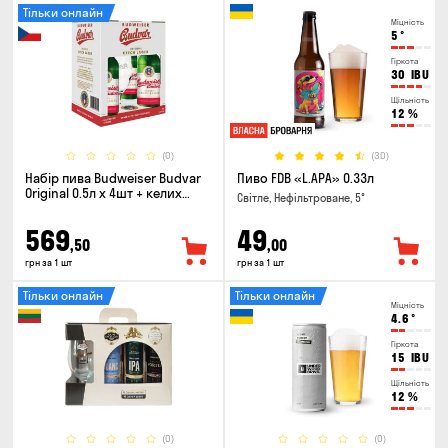
Тільки онлайн
Міцність
5
°
Гіркота
30
IBU
Щільність
12
%
(0)
(30)
Набір пива Budweiser Budvar
Пиво FDB «L.APA» 0.33л
Original 0.5л х 4шт + келих
Світле, Нефільтроване, 5°
0.33л
569
49
,50
,00
грн за 1 шт
грн за 1 шт
Тільки онлайн
Тільки онлайн
Міцність
4.6
°
Гіркота
15
IBU
Щільність
12
%
(0)
(0)