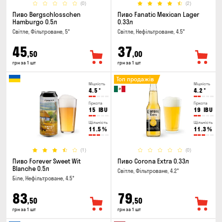
(0)
(2)
Пиво Bergschlosschen
Пиво Fanatic Mexican Lager
Hamburgo 0.5л
0.33л
Світле, Фільтроване, 5°
Світле, Нефільтроване, 4.5°
45
37
,50
,00
грн за 1 шт
грн за 1 шт
Топ продажів
Міцність
Міцність
4.5
°
4.2
°
Гіркота
Гіркота
15
IBU
19
IBU
Щільність
Щільність
11.5
%
11.3
%
(1)
(0)
Пиво Forever Sweet Wit
Пиво Corona Extra 0.33л
Blanche 0.5л
Світле, Фільтроване, 4.2°
Біле, Нефільтроване, 4.5°
83
79
,50
,50
грн за 1 шт
грн за 1 шт