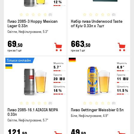
12
%
(0)
(0)
Пиво 2085-3 Hoppy Mexican
Набір пива Underwood Taste
Lager 0.33л
of Kyiv 0.33л x 7шт
Світле, Нефільтроване, 5.3°
69
663
,50
,50
грн за 1 шт
грн за 1 шт
Тільки онлайн
Міцність
Міцність
5.7
°
4.9
°
Гіркота
Гіркота
20
IBU
11
IBU
Щільність
Щільність
14
%
11.5
%
(0)
(0)
Пиво 2085-16.1 AZACCA NEIPA
Пиво Oettinger Weissbier 0.5л
0.33л
Біле, Нефільтроване, 4.9°
Світле, Нефільтроване, 5.7°
121
49
,50
,50