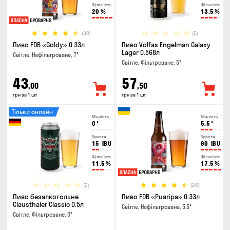
Щільність
Щільність
20
%
13.5
%
(30)
(0)
Пиво FDB «Goldy» 0.33л
Пиво Volfas Engelman Galaxy
Lager 0.568л
Світле, Нефільтроване, 7°
Світле, Фільтроване, 5°
43
57
,00
,50
грн за 1 шт
грн за 1 шт
Тільки онлайн
Міцність
Міцність
0
°
5.5
°
Гіркота
Гіркота
15
IBU
60
IBU
Щільність
Щільність
11.5
%
17.5
%
(0)
(26)
Пиво безалкогольне
Пиво FDB «Puaripa» 0.33л
Clausthaler Classic 0.5л
Світле, Нефільтроване, 5.5°
Світле, Фільтроване, 0°