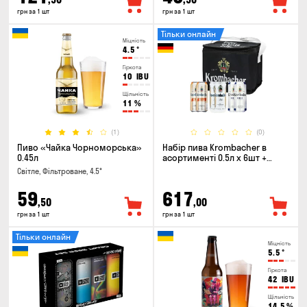
грн за 1 шт
грн за 1 шт
Тільки онлайн
Міцність
4.5
°
Гіркота
10
IBU
Щільність
11
%
(1)
(0)
Пиво «Чайка Чорноморська»
Набір пива Krombacher в
0.45л
асортименті 0.5л х 6шт +
термосумка
Світле, Фільтроване, 4.5°
59
617
,50
,00
грн за 1 шт
грн за 1 шт
Тільки онлайн
Міцність
5.5
°
Гіркота
42
IBU
Щільність
14.5
%