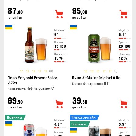
87
95
,00
,00
грн за 1 шт
грн за 1 шт
Міцність
Міцність
6
°
5.1
°
Гіркота
Гіркота
15
IBU
26
IBU
Щільність
Щільність
15
%
12
%
(0)
(0)
Пиво Volynski Browar Sailor
Пиво AltMuller Original 0.5л
0.35л
Світле, Фільтроване, 5.1°
Напівтемне, Нефільтроване, 6°
69
39
,50
,50
грн за 1 шт
грн за 1 шт
Новинка
Тільки онлайн
Міцність
Міцність
Новинка
4.7
°
5.5
°
Гіркота
Гіркота