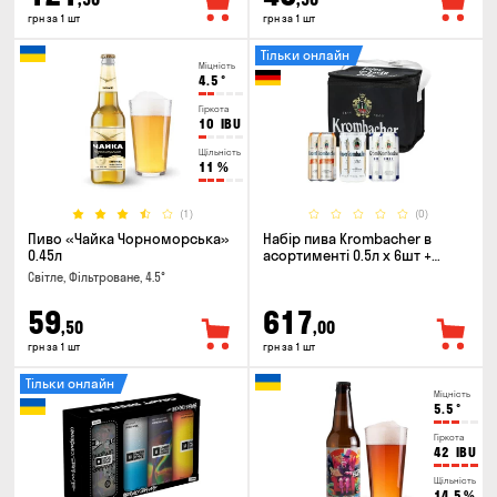
грн за 1 шт
грн за 1 шт
Тільки онлайн
Міцність
4.5
°
Гіркота
10
IBU
Щільність
11
%
(1)
(0)
Пиво «Чайка Чорноморська»
Набір пива Krombacher в
0.45л
асортименті 0.5л х 6шт +
термосумка
Світле, Фільтроване, 4.5°
59
617
,50
,00
грн за 1 шт
грн за 1 шт
Тільки онлайн
Міцність
5.5
°
Гіркота
42
IBU
Щільність
14.5
%