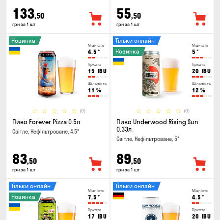
133
55
,50
,50
грн за 1 шт
грн за 1 шт
Новинка
Тільки онлайн
Міцність
Міцність
Новинка
4.5
°
5
°
Гіркота
Гіркота
15
IBU
20
IBU
Щільність
Щільність
11
%
12
%
(0)
(0)
Пиво Forever Pizza 0.5л
Пиво Underwood Rising Sun
0.33л
Світле, Нефільтроване, 4.5°
Світле, Нефільтроване, 5°
83
89
,50
,50
грн за 1 шт
грн за 1 шт
Тільки онлайн
Тільки онлайн
Міцність
Міцність
Новинка
7.5
°
4.5
°
Гіркота
Гіркота
17
IBU
20
IBU