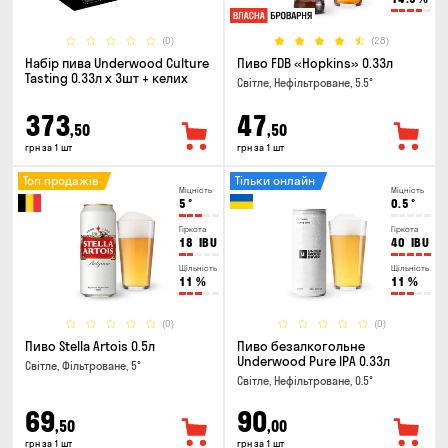
(0)
(28)
Набір пива Underwood Culture
Пиво FDB «Hopkins» 0.33л
Tasting 0.33л x 3шт + келих
Світле, Нефільтроване, 5.5°
373
47
,50
,50
грн за 1 шт
грн за 1 шт
Топ продажів
Тільки онлайн
Міцність
Міцність
5
°
0.5
°
Гіркота
Гіркота
18
IBU
40
IBU
Щільність
Щільність
11
%
11
%
(0)
(0)
Пиво Stella Artois 0.5л
Пиво безалкогольне
Underwood Pure IPA 0.33л
Світле, Фільтроване, 5°
Світле, Нефільтроване, 0.5°
69
90
,50
,00
грн за 1 шт
грн за 1 шт