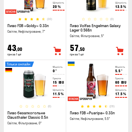
Щільність
Щільність
20
%
13.5
%
(30)
(0)
Пиво FDB «Goldy» 0.33л
Пиво Volfas Engelman Galaxy
Lager 0.568л
Світле, Нефільтроване, 7°
Світле, Фільтроване, 5°
43
57
,00
,50
грн за 1 шт
грн за 1 шт
Тільки онлайн
Міцність
Міцність
0
°
5.5
°
Гіркота
Гіркота
15
IBU
60
IBU
Щільність
Щільність
11.5
%
17.5
%
(0)
(26)
Пиво безалкогольне
Пиво FDB «Puaripa» 0.33л
Clausthaler Classic 0.5л
Світле, Нефільтроване, 5.5°
Світле, Фільтроване, 0°