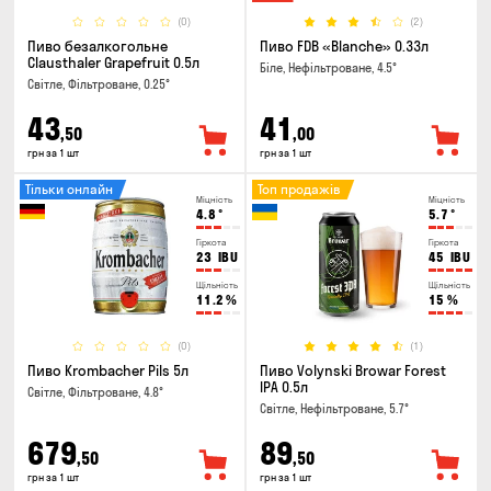
(0)
(2)
Пиво безалкогольне
Пиво FDB «Blanche» 0.33л
Clausthaler Grapefruit 0.5л
Біле, Нефільтроване, 4.5°
Світле, Фільтроване, 0.25°
43
41
,50
,00
грн за 1 шт
грн за 1 шт
Тільки онлайн
Топ продажів
Міцність
Міцність
4.8
°
5.7
°
Гіркота
Гіркота
23
IBU
45
IBU
Щільність
Щільність
11.2
%
15
%
(0)
(1)
Пиво Krombacher Pils 5л
Пиво Volynski Browar Forest
IPA 0.5л
Світле, Фільтроване, 4.8°
Світле, Нефільтроване, 5.7°
679
89
,50
,50
грн за 1 шт
грн за 1 шт