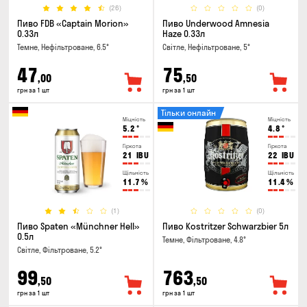
(26)
(0)
Пиво FDB «Captain Morion»
Пиво Underwood Amnesia
0.33л
Haze 0.33л
Темне, Нефільтроване, 6.5°
Світле, Нефільтроване, 5°
47
75
,00
,50
грн за 1 шт
грн за 1 шт
Тільки онлайн
Міцність
Міцність
5.2
°
4.8
°
Гіркота
Гіркота
21
IBU
22
IBU
Щільність
Щільність
11.7
%
11.4
%
(1)
(0)
Пиво Spaten «Münchner Hell»
Пиво Kostritzer Schwarzbier 5л
0.5л
Темне, Фільтроване, 4.8°
Світле, Фільтроване, 5.2°
99
763
,50
,50
грн за 1 шт
грн за 1 шт