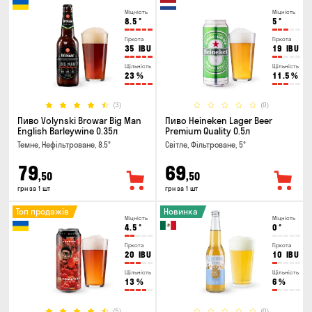
Міцність
Міцність
8.5
°
5
°
Гіркота
Гіркота
35
IBU
19
IBU
Щільність
Щільність
23
%
11.5
%
(3)
(0)
Пиво Volynski Browar Big Man
Пиво Heineken Lager Beer
English Barleywine 0.35л
Premium Quality 0.5л
Темне, Нефільтроване, 8.5°
Світле, Фільтроване, 5°
79
69
,50
,50
грн за 1 шт
грн за 1 шт
Топ продажів
Новинка
Міцність
Міцність
4.5
°
0
°
Гіркота
Гіркота
20
IBU
10
IBU
Щільність
Щільність
13
%
6
%
(5)
(0)