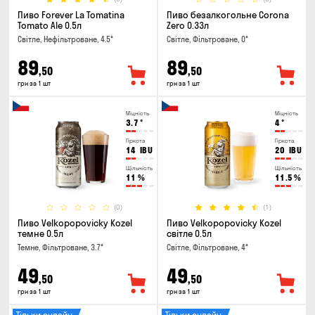
Пиво Forever La Tomatina
Пиво безалкогольне Corona
Tomato Ale 0.5л
Zero 0.33л
Світле, Нефільтроване, 4.5°
Світле, Фільтроване, 0°
89
89
,50
,50
грн за 1 шт
грн за 1 шт
Міцність
Міцність
3.7
°
4
°
Гіркота
Гіркота
14
IBU
20
IBU
Щільність
Щільність
11
%
11.5
%
(0)
(1)
Пиво Velkopopovicky Kozel
Пиво Velkopopovicky Kozel
темне 0.5л
світле 0.5л
Темне, Фільтроване, 3.7°
Світле, Фільтроване, 4°
49
49
,50
,50
грн за 1 шт
грн за 1 шт
Тільки онлайн
Тільки онлайн