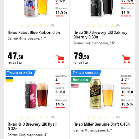
8
IBU
35
IBU
Щільність
Щільність
11.5
%
14
%
(0)
(0)
Пиво Pabst Blue Ribbon 0.5л
Пиво SHO Brewery ШО Sukhoy
Cherniy 0.33л
Світле, Фільтроване, 4.7°
Темне, Нефільтроване, 5.5°
47
79
,50
,50
грн за 1 шт
грн за 1 шт
Тільки онлайн
Тільки онлайн
Міцність
Міцність
Новинка
4
°
4.7
°
Гіркота
Гіркота
5
IBU
10
IBU
Щільність
Щільність
14
%
10.5
%
(0)
(0)
Пиво SHO Brewery ШО Kysil
Пиво Miller Genuine Draft 0.48л
0.33л
Світле, Фільтроване, 4.7°
Світле, Нефільтроване, 4°