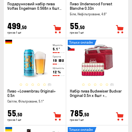
Подарунковий набір пива
Пиво Underwood Forest
Volfas Engelman 0.568л x 6шт +
Blanche 0.33л
келих 0.568л
Біле, Нефільтроване, 4.6°
499
55
,50
,50
грн за 1 шт
грн за 1 шт
Тільки онлайн
Міцність
5.1
°
Гіркота
19
IBU
Щільність
12
%
(0)
(0)
Пиво «Lowenbrau Original»
Набір пива Budweiser Budvar
0.5л
Original 0.5л х 8шт +
термосумка
Світле, Фільтроване, 5.1°
55
785
,50
,50
грн за 1 шт
грн за 1 шт
Тільки онлайн