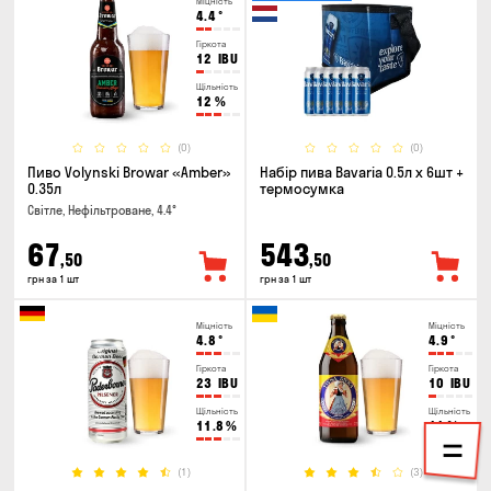
Міцність
4.4
°
Гіркота
12
IBU
Щільність
12
%
(0)
(0)
Пиво Volynski Browar «Amber»
Набір пива Bavaria 0.5л х 6шт +
0.35л
термосумка
Світле, Нефільтроване, 4.4°
67
543
,50
,50
грн за 1 шт
грн за 1 шт
Міцність
Міцність
4.8
°
4.9
°
Гіркота
Гіркота
23
IBU
10
IBU
Щільність
Щільність
11.8
%
11
%
(1)
(3)