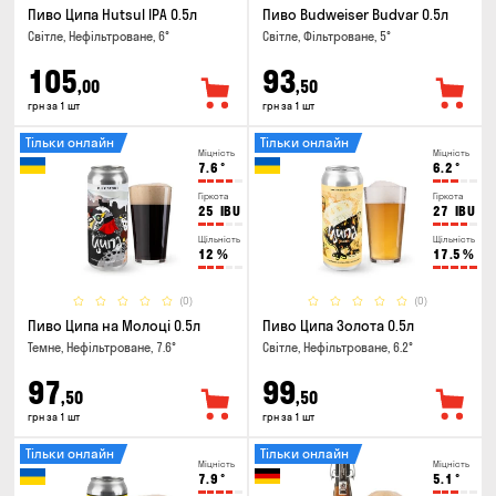
Пиво Ципа Hutsul IPA 0.5л
Пиво Budweiser Budvar 0.5л
Світле, Нефільтроване, 6°
Світле, Фільтроване, 5°
105
93
,00
,50
грн за 1 шт
грн за 1 шт
Тільки онлайн
Тільки онлайн
Міцність
Міцність
7.6
°
6.2
°
Гіркота
Гіркота
25
IBU
27
IBU
Щільність
Щільність
12
%
17.5
%
(0)
(0)
Пиво Ципа на Молоці 0.5л
Пиво Ципа Золота 0.5л
Темне, Нефільтроване, 7.6°
Світле, Нефільтроване, 6.2°
97
99
,50
,50
грн за 1 шт
грн за 1 шт
Тільки онлайн
Тільки онлайн
Міцність
Міцність
7.9
°
5.1
°