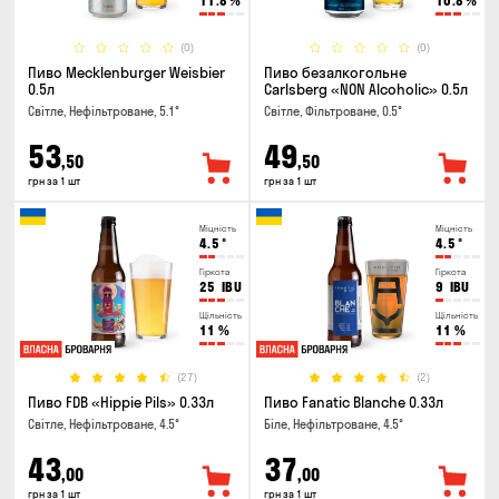
11.8
%
10.8
%
(0)
(0)
Пиво Mecklenburger Weisbier
Пиво безалкогольне
0.5л
Carlsberg «NON Alcoholic» 0.5л
Світле, Нефільтроване, 5.1°
Світле, Фільтроване, 0.5°
53
49
,50
,50
грн за 1 шт
грн за 1 шт
Міцність
Міцність
4.5
°
4.5
°
Гіркота
Гіркота
25
IBU
9
IBU
Щільність
Щільність
11
%
11
%
(27)
(2)
Пиво FDB «Hippie Pils» 0.33л
Пиво Fanatic Blanche 0.33л
Світле, Нефільтроване, 4.5°
Біле, Нефільтроване, 4.5°
43
37
,00
,00
грн за 1 шт
грн за 1 шт