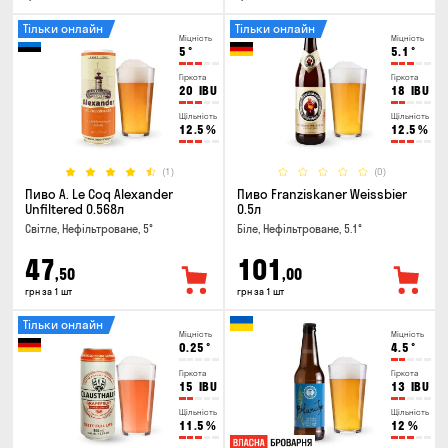
Тільки онлайн
Тільки онлайн
Міцність
Міцність
5
°
5.1
°
Гіркота
Гіркота
20
IBU
18
IBU
Щільність
Щільність
12.5
%
12.5
%
(1)
(0)
Пиво A. Le Coq Alexander
Пиво Franziskaner Weissbier
Unfiltered 0.568л
0.5л
Світле, Нефільтроване, 5°
Біле, Нефільтроване, 5.1°
47
101
,50
,00
грн за 1 шт
грн за 1 шт
Тільки онлайн
Міцність
Міцність
0.25
°
4.5
°
Гіркота
Гіркота
15
IBU
13
IBU
Щільність
Щільність
11.5
%
12
%