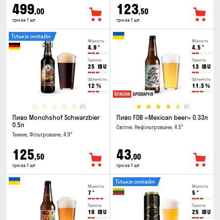
499
123
,00
,50
грн за 1 шт
грн за 1 шт
Тільки онлайн
Міцність
Міцність
4.9
°
4.5
°
Гіркота
Гіркота
25
IBU
13
IBU
Щільність
Щільність
12
%
11.5
%
(0)
(2)
Пиво Monchshof Schwarzbier
Пиво FDB «Mexican beer» 0.33л
0.5л
Світле, Нефільтроване, 4.5°
Темне, Фільтроване, 4.9°
125
43
,50
,00
грн за 1 шт
грн за 1 шт
Тільки онлайн
Міцність
Міцність
7
°
5
°
Гіркота
Гіркота
16
IBU
25
IBU