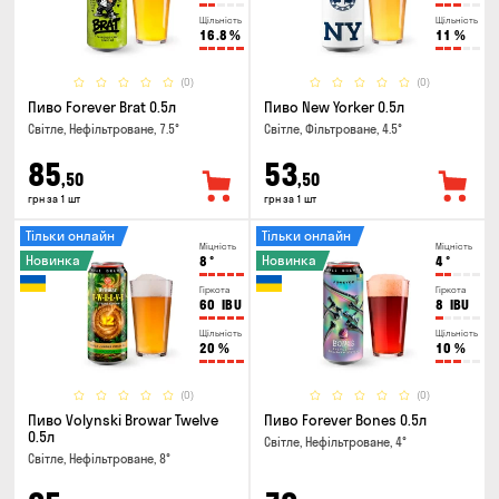
Щільність
Щільність
16.8
%
11
%
(0)
(0)
Пиво Forever Brat 0.5л
Пиво New Yorker 0.5л
Світле, Нефільтроване, 7.5°
Світле, Фільтроване, 4.5°
85
53
,50
,50
грн за 1 шт
грн за 1 шт
Тільки онлайн
Тільки онлайн
Міцність
Міцність
Новинка
Новинка
8
°
4
°
Гіркота
Гіркота
60
IBU
8
IBU
Щільність
Щільність
20
%
10
%
(0)
(0)
Пиво Volynski Browar Twelve
Пиво Forever Bones 0.5л
0.5л
Світле, Нефільтроване, 4°
Світле, Нефільтроване, 8°