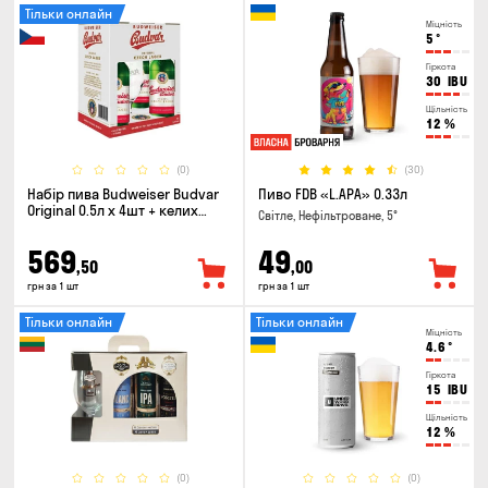
Тільки онлайн
Міцність
5
°
Гіркота
30
IBU
Щільність
12
%
(0)
(30)
Набір пива Budweiser Budvar
Пиво FDB «L.APA» 0.33л
Original 0.5л х 4шт + келих
Світле, Нефільтроване, 5°
0.33л
569
49
,50
,00
грн за 1 шт
грн за 1 шт
Тільки онлайн
Тільки онлайн
Міцність
4.6
°
Гіркота
15
IBU
Щільність
12
%
(0)
(0)