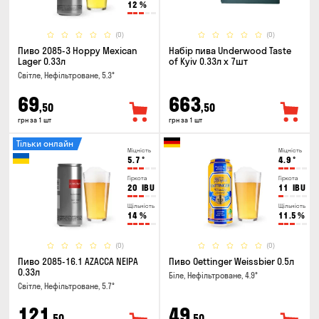
12
%
(0)
(0)
Пиво 2085-3 Hoppy Mexican
Набір пива Underwood Taste
Lager 0.33л
of Kyiv 0.33л x 7шт
Світле, Нефільтроване, 5.3°
69
663
,50
,50
грн за 1 шт
грн за 1 шт
Тільки онлайн
Міцність
Міцність
5.7
°
4.9
°
Гіркота
Гіркота
20
IBU
11
IBU
Щільність
Щільність
14
%
11.5
%
(0)
(0)
Пиво 2085-16.1 AZACCA NEIPA
Пиво Oettinger Weissbier 0.5л
0.33л
Біле, Нефільтроване, 4.9°
Світле, Нефільтроване, 5.7°
121
49
,50
,50