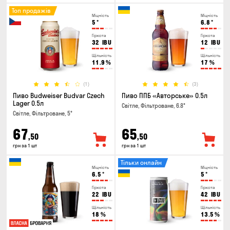
Топ продажів
Міцність
Міцність
5
°
6.8
°
Гіркота
Гіркота
32
IBU
12
IBU
Щільність
Щільність
11.9
%
17
%
(1)
(3)
Пиво Budweiser Budvar Czech
Пиво ППБ «Авторське» 0.5л
Lager 0.5л
Світле, Фільтроване, 6.8°
Світле, Фільтроване, 5°
67
65
,50
,50
грн за 1 шт
грн за 1 шт
Тільки онлайн
Міцність
Міцність
6.5
°
5
°
Гіркота
Гіркота
22
IBU
42
IBU
Щільність
Щільність
18
%
13.5
%