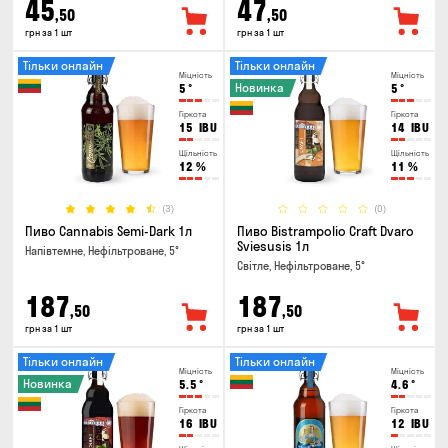
45
47
,50
,50
грн за 1 шт
грн за 1 шт
Тільки онлайн
Тільки онлайн
Міцність
Міцність
Новинка
5
°
5
°
Гіркота
Гіркота
15
IBU
14
IBU
Щільність
Щільність
12
%
11
%
(3)
(0)
Пиво Cannabis Semi-Dark 1л
Пиво Bistrampolio Craft Dvaro
Sviesusis 1л
Напівтемне, Нефільтроване, 5°
Світле, Нефільтроване, 5°
187
187
,50
,50
грн за 1 шт
грн за 1 шт
Тільки онлайн
Тільки онлайн
Міцність
Міцність
Новинка
5.5
°
4.6
°
Гіркота
Гіркота
16
IBU
12
IBU