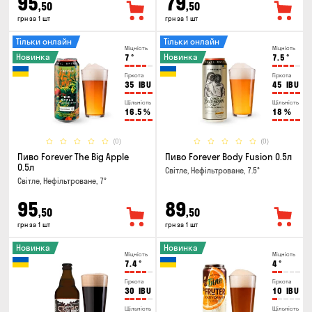
95
79
,50
,50
грн за 1 шт
грн за 1 шт
Тільки онлайн
Тільки онлайн
Міцність
Міцність
Новинка
Новинка
7
°
7.5
°
Гіркота
Гіркота
35
IBU
45
IBU
Щільність
Щільність
16.5
%
18
%
(0)
(0)
Пиво Forever The Big Apple
Пиво Forever Body Fusion 0.5л
0.5л
Світле, Нефільтроване, 7.5°
Світле, Нефільтроване, 7°
95
89
,50
,50
грн за 1 шт
грн за 1 шт
Новинка
Новинка
Міцність
Міцність
7.4
°
4
°
Гіркота
Гіркота
30
IBU
10
IBU
Щільність
Щільність