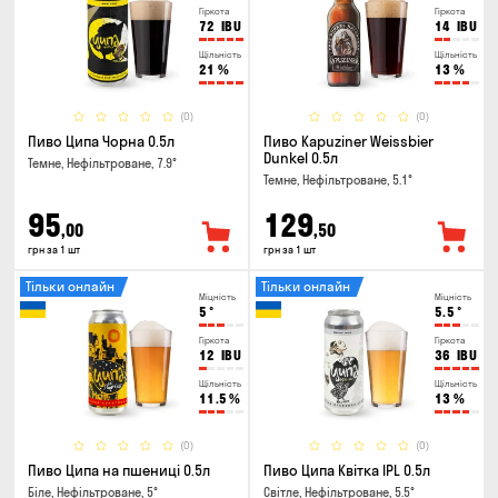
Гіркота
Гіркота
72
IBU
14
IBU
Щільність
Щільність
21
%
13
%
(0)
(0)
Пиво Ципа Чорна 0.5л
Пиво Kapuziner Weissbier
Dunkel 0.5л
Темне, Нефільтроване, 7.9°
Темне, Нефільтроване, 5.1°
95
129
,00
,50
грн за 1 шт
грн за 1 шт
Тільки онлайн
Тільки онлайн
Міцність
Міцність
5
°
5.5
°
Гіркота
Гіркота
12
IBU
36
IBU
Щільність
Щільність
11.5
%
13
%
(0)
(0)
Пиво Ципа на пшениці 0.5л
Пиво Ципа Квітка IPL 0.5л
Біле, Нефільтроване, 5°
Світле, Нефільтроване, 5.5°