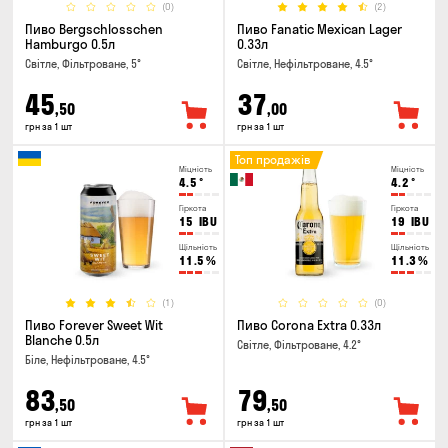
(0)
(2)
Пиво Bergschlosschen
Пиво Fanatic Mexican Lager
Hamburgo 0.5л
0.33л
Світле, Фільтроване, 5°
Світле, Нефільтроване, 4.5°
45
37
,50
,00
грн за 1 шт
грн за 1 шт
Топ продажів
Міцність
Міцність
4.5
°
4.2
°
Гіркота
Гіркота
15
IBU
19
IBU
Щільність
Щільність
11.5
%
11.3
%
(1)
(0)
Пиво Forever Sweet Wit
Пиво Corona Extra 0.33л
Blanche 0.5л
Світле, Фільтроване, 4.2°
Біле, Нефільтроване, 4.5°
83
79
,50
,50
грн за 1 шт
грн за 1 шт