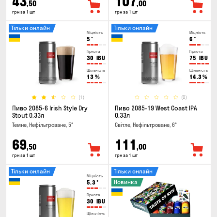
43
107
,50
,00
грн за 1 шт
грн за 1 шт
Тільки онлайн
Тільки онлайн
Міцність
Міцність
5
°
6
°
Гіркота
Гіркота
30
IBU
75
IBU
Щільність
Щільність
13
%
14.3
%
(1)
(0)
Пиво 2085-6 Irish Style Dry
Пиво 2085-19 West Coast IPA
Stout 0.33л
0.33л
Темне, Нефільтроване, 5°
Світле, Нефільтроване, 6°
69
111
,50
,00
грн за 1 шт
грн за 1 шт
Тільки онлайн
Тільки онлайн
Міцність
Новинка
5.3
°
Гіркота
30
IBU
Щільність