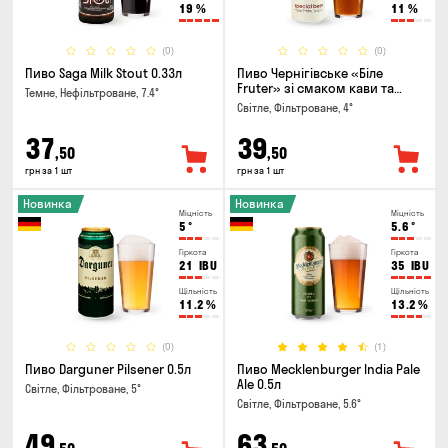
19
%
11
%
(0)
(0)
Пиво Saga Milk Stout 0.33л
Пиво Чернігівське «Біле
Fruter» зі смаком кави та
Темне, Нефільтроване, 7.4°
апельсину 0.5л
Світле, Фільтроване, 4°
37
39
,50
,50
грн за 1 шт
грн за 1 шт
Новинка
Новинка
Міцність
Міцність
5
°
5.6
°
Гіркота
Гіркота
21
IBU
35
IBU
Щільність
Щільність
11.2
%
13.2
%
(0)
(1)
Пиво Darguner Pilsener 0.5л
Пиво Mecklenburger India Pale
Ale 0.5л
Світле, Фільтроване, 5°
Світле, Фільтроване, 5.6°
49
63