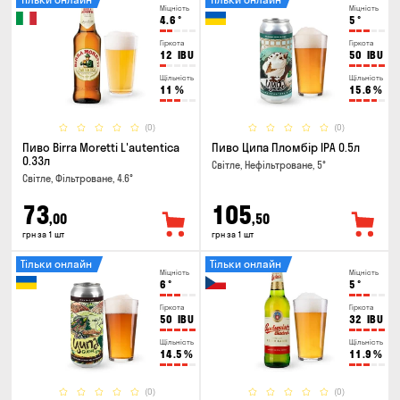
Міцність
Міцність
4.6
°
5
°
Гіркота
Гіркота
12
IBU
50
IBU
Щільність
Щільність
11
%
15.6
%
(0)
(0)
Пиво Birra Moretti L'autentica
Пиво Ципа Пломбір IPA 0.5л
0.33л
Світле, Нефільтроване, 5°
Світле, Фільтроване, 4.6°
73
105
,00
,50
грн за 1 шт
грн за 1 шт
Тільки онлайн
Тільки онлайн
Міцність
Міцність
6
°
5
°
Гіркота
Гіркота
50
IBU
32
IBU
Щільність
Щільність
14.5
%
11.9
%
(0)
(0)