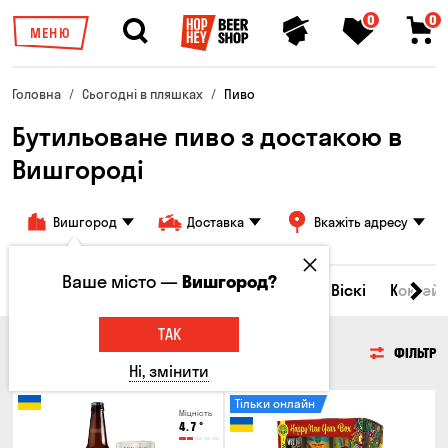
0
0
МЕНЮ
Головна
Сьогодні в пляшках
Пиво
Бутильоване пиво з достакою в
Вишгороді
Вишгород
Доставка
Вкажіть адресу
Ваше місто —
Вишгород?
Всі товари
Пиво
Сидр
Вино
Віскі
Коктейл
ТАК
ПИВО
ФІЛЬТР
Ні, змінити
Тільки онлайн
Міцність
4.7
°