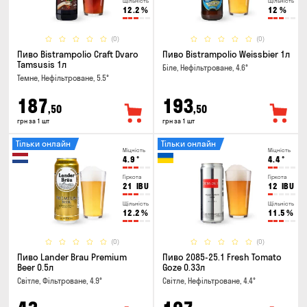
Щільність
Щільність
12.2
%
12
%
(0)
(0)
Пиво Bistrampolio Craft Dvaro
Пиво Bistrampolio Weissbier 1л
Tamsusis 1л
Біле, Нефільтроване, 4.6°
Темне, Нефільтроване, 5.5°
187
193
,50
,50
грн за 1 шт
грн за 1 шт
Тільки онлайн
Тільки онлайн
Міцність
Міцність
4.9
°
4.4
°
Гіркота
Гіркота
21
IBU
12
IBU
Щільність
Щільність
12.2
%
11.5
%
(0)
(0)
Пиво Lander Brau Premium
Пиво 2085-25.1 Fresh Tomato
Beer 0.5л
Goze 0.33л
Світле, Фільтроване, 4.9°
Світле, Нефільтроване, 4.4°