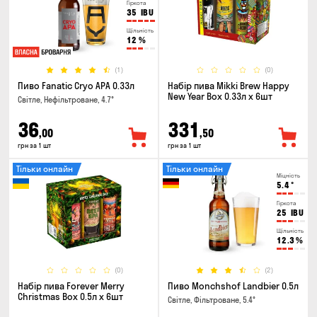
Гіркота
35
IBU
Щільність
12
%
(1)
(0)
Пиво Fanatic Cryo APA 0.33л
Набір пива Mikki Brew Happy
New Year Box 0.33л x 6шт
Світле, Нефільтроване, 4.7°
36
331
,00
,50
грн за 1 шт
грн за 1 шт
Тільки онлайн
Тільки онлайн
Міцність
5.4
°
Гіркота
25
IBU
Щільність
12.3
%
(0)
(2)
Набір пива Forever Merry
Пиво Monchshof Landbier 0.5л
Christmas Box 0.5л x 6шт
Світле, Фільтроване, 5.4°