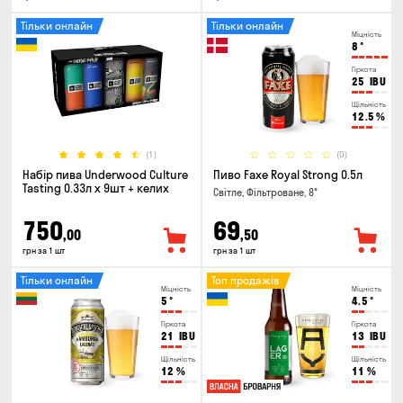
Тільки онлайн
Тільки онлайн
Міцність
8
°
Гіркота
25
IBU
Щільність
12.5
%
(1)
(0)
Набір пива Underwood Culture
Пиво Faxe Royal Strong 0.5л
Tasting 0.33л x 9шт + келих
Світле, Фільтроване, 8°
750
69
,00
,50
грн за 1 шт
грн за 1 шт
Тільки онлайн
Топ продажів
Міцність
Міцність
5
°
4.5
°
Гіркота
Гіркота
21
IBU
13
IBU
Щільність
Щільність
12
%
11
%