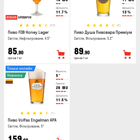
Щільність
Щільність
11.7
%
13
%
(23)
(2)
Пиво FDB Honey Lager
Пиво Душа Пивовара Преміум
Світле, Нефільтроване, 4.5°
Світле, Фільтроване, 5.2°
85
89
,90
,90
грн за 1 кг
грн за 1 кг
Тільки онлайн
Міцність
Новинка
5
°
Гіркота
26
IBU
Щільність
11.5
%
(1)
Пиво Volfas Engelman APA
Світле, Фільтроване, 5°
159