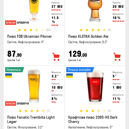
Гіркота
Гіркота
27
IBU
20
IBU
Щільність
Щільність
11.5
16
%
%
(55)
(5)
Пиво FDB Ukrainian Pilsner
Пиво KLEПКА Golden Ale
Світле, Нефільтроване, 4°
Світле, Нефільтроване, 6.3°
87
129
,90
,00
грн за 1 кг
грн за 1 кг
Новинка
Тільки онлайн
Міцність
Міцність
3.2
°
5
°
Гіркота
Гіркота
10
IBU
1
IBU
Щільність
Щільність
8
%
11
%
(1)
(5)
Пиво Fanatic Trembita Light
Крафтове пиво 2085-HS Dark
Lager
Cherry
Світле, Фільтроване, 3.2°
Напівтемне, Нефільтроване, 5°