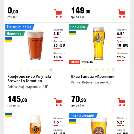
0
149
,00
,00
грн за 1
грн за 1 кг
Тільки онлайн
Новинка
Міцність
Міцність
Новинка
4.5
°
4.5
°
Гіркота
Гіркота
20
IBU
16
IBU
Щільність
Щільність
13
%
11
%
(0)
(0)
Крафтове пиво Volynski
Пиво Fanatic «Кремінь»
Browar La Tomatina
Світле, Нефільтроване, 4.5°
Світле, Нефільтроване, 4.5°
145
70
,00
,90
грн за 1 кг
грн за 1 кг
Тільки онлайн
Міцність
Міцність
4.5
°
5.2
°
Гіркота
Гіркота
14
IBU
11
IBU