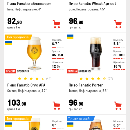
Пиво Fanatic «Бланшер»
Пиво Fanatic Wheat Apricot
Біле, Нефільтроване, 4°
Біле, Нефільтроване, 4.5°
92
96
,90
,90
грн за 1 кг
грн за 1 кг
Топ продажів
Міцність
Міцність
4.7
°
5.6
°
Гіркота
Гіркота
35
IBU
30
IBU
Щільність
Щільність
12
%
16
%
(44)
(57)
Пиво Fanatic Cryo APA
Пиво Fanatic Porter
Світле, Нефільтроване, 4.7°
Темне, Нефільтроване, 5.6°
103
96
,90
,90
грн за 1 кг
грн за 1 кг
Топ продажів
Тільки онлайн
Міцність
Міцність
4
°
6.3
°