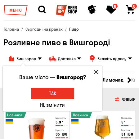
0
0
МЕНЮ
Головна
Сьогодні на кранах
Пиво
Розливне пиво в Вишгороді
Вишгород
Доставка
Вкажіть адресу
Ваше місто —
Вишгород?
Всі товари
Пиво
Сидр
Вино
Лимонад
Кв
ТАК
ПИВО
ФІЛЬТР
Ні, змінити
Новинка
Новинка
Міцність
Міцність
5.9
°
5
°
Гіркота
Гіркота
35
IBU
31
IBU