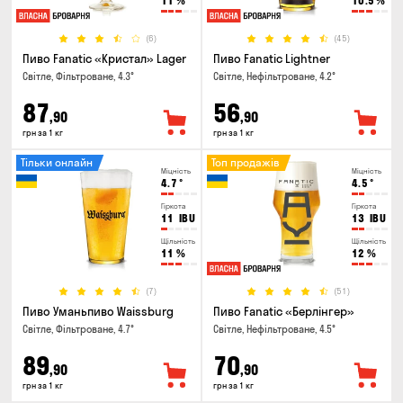
11
%
10.5
%
(6)
(45)
Пиво Fanatic «Кристал» Lager
Пиво Fanatic Lightner
Світле, Фільтроване, 4.3°
Світле, Нефільтроване, 4.2°
87
56
,90
,90
грн за 1 кг
грн за 1 кг
Тільки онлайн
Топ продажів
Міцність
Міцність
4.7
°
4.5
°
Гіркота
Гіркота
11
IBU
13
IBU
Щільність
Щільність
11
%
12
%
(7)
(51)
Пиво Уманьпиво Waissburg
Пиво Fanatic «Берлінгер»
Світле, Фільтроване, 4.7°
Світле, Нефільтроване, 4.5°
89
70
,90
,90
грн за 1 кг
грн за 1 кг