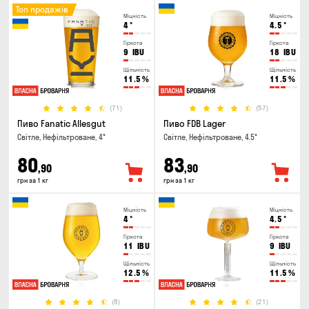
Топ продажів
Міцність
Міцність
4
°
4.5
°
Гіркота
Гіркота
9
IBU
18
IBU
Щільність
Щільність
11.5
%
11.5
%
(71)
(57)
Пиво Fanatic Allesgut
Пиво FDB Lager
Світле, Нефільтроване, 4°
Світле, Нефільтроване, 4.5°
80
83
,90
,90
грн за 1 кг
грн за 1 кг
Міцність
Міцність
4
°
4.5
°
Гіркота
Гіркота
11
IBU
9
IBU
Щільність
Щільність
12.5
%
11.5
%
(8)
(21)