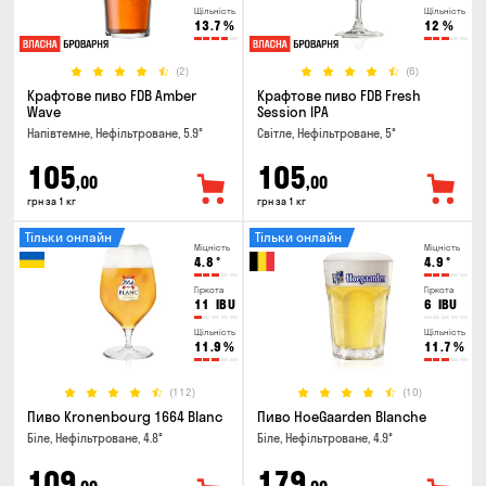
Щільність
Щільність
13.7
%
12
%
(2)
(6)
Крафтове пиво FDB Amber
Крафтове пиво FDB Fresh
Wave
Session IPA
Напівтемне, Нефільтроване, 5.9°
Світле, Нефільтроване, 5°
105
105
,00
,00
грн за 1 кг
грн за 1 кг
Тільки онлайн
Тільки онлайн
Міцність
Міцність
4.8
°
4.9
°
Гіркота
Гіркота
11
IBU
6
IBU
Щільність
Щільність
11.9
%
11.7
%
(112)
(10)
Пиво Kronenbourg 1664 Blanc
Пиво HoeGaarden Blanche
Біле, Нефільтроване, 4.8°
Біле, Нефільтроване, 4.9°
109
179