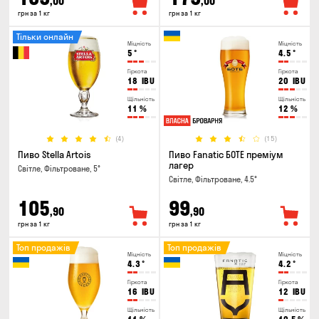
,00
,00
грн за 1 кг
грн за 1 кг
Тільки онлайн
Міцність
Міцність
5
°
4.5
°
Гіркота
Гіркота
18
IBU
20
IBU
Щільність
Щільність
11
%
12
%
(4)
(15)
Пиво Stella Artois
Пиво Fanatic БОТЕ преміум
лагер
Світле, Фільтроване, 5°
Світле, Фільтроване, 4.5°
105
99
,90
,90
грн за 1 кг
грн за 1 кг
Топ продажів
Топ продажів
Міцність
Міцність
4.3
°
4.2
°
Гіркота
Гіркота
16
IBU
12
IBU
Щільність
Щільність