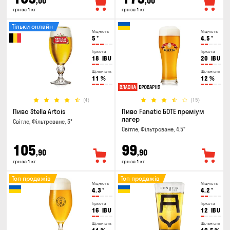
,00
,00
грн за 1 кг
грн за 1 кг
Тільки онлайн
Міцність
Міцність
5
°
4.5
°
Гіркота
Гіркота
18
IBU
20
IBU
Щільність
Щільність
11
%
12
%
(4)
(15)
Пиво Stella Artois
Пиво Fanatic БОТЕ преміум
лагер
Світле, Фільтроване, 5°
Світле, Фільтроване, 4.5°
105
99
,90
,90
грн за 1 кг
грн за 1 кг
Топ продажів
Топ продажів
Міцність
Міцність
4.3
°
4.2
°
Гіркота
Гіркота
16
IBU
12
IBU
Щільність
Щільність