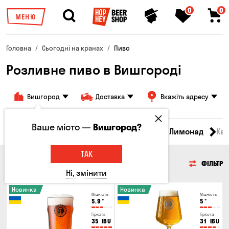
0
0
МЕНЮ
Головна
Сьогодні на кранах
Пиво
Розливне пиво в Вишгороді
Вишгород
Доставка
Вкажіть адресу
Ваше місто —
Вишгород?
Всі товари
Пиво
Сидр
Вино
Лимонад
Кв
ТАК
ПИВО
ФІЛЬТР
Ні, змінити
Новинка
Новинка
Міцність
Міцність
5.9
°
5
°
Гіркота
Гіркота
35
IBU
31
IBU