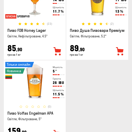
Щільність
Щільність
11.7
%
13
%
(23)
(2)
Пиво FDB Honey Lager
Пиво Душа Пивовара Преміум
Світле, Нефільтроване, 4.5°
Світле, Фільтроване, 5.2°
85
89
,90
,90
грн за 1 кг
грн за 1 кг
Тільки онлайн
Міцність
Новинка
5
°
Гіркота
26
IBU
Щільність
11.5
%
(0)
Пиво Volfas Engelman APA
Світле, Фільтроване, 5°
159