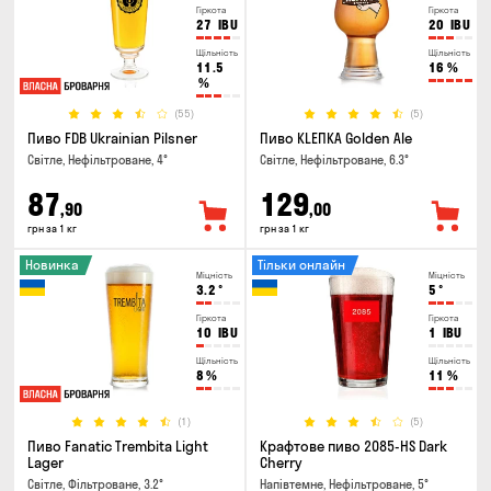
Гіркота
Гіркота
27
IBU
20
IBU
Щільність
Щільність
11.5
16
%
%
(55)
(5)
Пиво FDB Ukrainian Pilsner
Пиво KLEПКА Golden Ale
Світле, Нефільтроване, 4°
Світле, Нефільтроване, 6.3°
87
129
,90
,00
грн за 1 кг
грн за 1 кг
Новинка
Тільки онлайн
Міцність
Міцність
3.2
°
5
°
Гіркота
Гіркота
10
IBU
1
IBU
Щільність
Щільність
8
%
11
%
(1)
(5)
Пиво Fanatic Trembita Light
Крафтове пиво 2085-HS Dark
Lager
Cherry
Світле, Фільтроване, 3.2°
Напівтемне, Нефільтроване, 5°