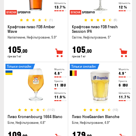
Щільність
Щільність
13.7
%
12
%
(1)
(6)
Крафтове пиво FDB Amber
Крафтове пиво FDB Fresh
Wave
Session IPA
Напівтемне, Нефільтроване, 5.9°
Світле, Нефільтроване, 5°
105
105
,00
,00
грн за 1 кг
грн за 1 кг
Тільки онлайн
Тільки онлайн
Міцність
Міцність
4.8
°
4.9
°
Гіркота
Гіркота
11
IBU
6
IBU
Щільність
Щільність
11.9
%
11.7
%
(112)
(10)
Пиво Kronenbourg 1664 Blanc
Пиво HoeGaarden Blanche
Біле, Нефільтроване, 4.8°
Біле, Нефільтроване, 4.9°
109
179