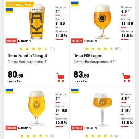
Топ продажів
Міцність
Міцність
4
°
4.5
°
Гіркота
Гіркота
9
IBU
18
IBU
Щільність
Щільність
11.5
%
11.5
%
(71)
(57)
Пиво Fanatic Allesgut
Пиво FDB Lager
Світле, Нефільтроване, 4°
Світле, Нефільтроване, 4.5°
80
83
,90
,90
грн за 1 кг
грн за 1 кг
Міцність
Міцність
4
°
4.5
°
Гіркота
Гіркота
11
IBU
9
IBU
Щільність
Щільність
12.5
%
11.5
%
(8)
(21)