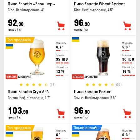
Пиво Fanatic «Бланшер»
Пиво Fanatic Wheat Apricot
Біле, Нефільтроване, 4°
Біле, Нефільтроване, 4.5°
92
96
,90
,90
грн за 1 кг
грн за 1 кг
Топ продажів
Міцність
Міцність
4.7
°
5.6
°
Гіркота
Гіркота
35
IBU
30
IBU
Щільність
Щільність
12
%
16
%
(44)
(57)
Пиво Fanatic Cryo APA
Пиво Fanatic Porter
Світле, Нефільтроване, 4.7°
Темне, Нефільтроване, 5.6°
103
96
,90
,90
грн за 1 кг
грн за 1 кг
Топ продажів
Тільки онлайн
Міцність
Міцність
4
°
6.3
°