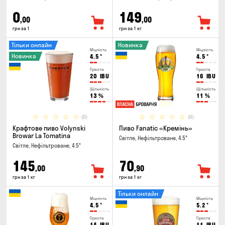
0
149
,00
,00
грн за 1
грн за 1 кг
Тільки онлайн
Новинка
Міцність
Міцність
Новинка
4.5
°
4.5
°
Гіркота
Гіркота
20
IBU
16
IBU
Щільність
Щільність
13
%
11
%
(0)
(0)
Крафтове пиво Volynski
Пиво Fanatic «Кремінь»
Browar La Tomatina
Світле, Нефільтроване, 4.5°
Світле, Нефільтроване, 4.5°
145
70
,00
,90
грн за 1 кг
грн за 1 кг
Тільки онлайн
Міцність
Міцність
4.5
°
5.2
°
Гіркота
Гіркота
14
IBU
11
IBU