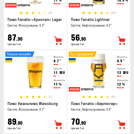
11
%
10.5
%
(6)
(45)
Пиво Fanatic «Кристал» Lager
Пиво Fanatic Lightner
Світле, Фільтроване, 4.3°
Світле, Нефільтроване, 4.2°
87
56
,90
,90
грн за 1 кг
грн за 1 кг
Тільки онлайн
Топ продажів
Міцність
Міцність
4.7
°
4.5
°
Гіркота
Гіркота
11
IBU
13
IBU
Щільність
Щільність
11
%
12
%
(7)
(51)
Пиво Уманьпиво Waissburg
Пиво Fanatic «Берлінгер»
Світле, Фільтроване, 4.7°
Світле, Нефільтроване, 4.5°
89
70
,90
,90
грн за 1 кг
грн за 1 кг