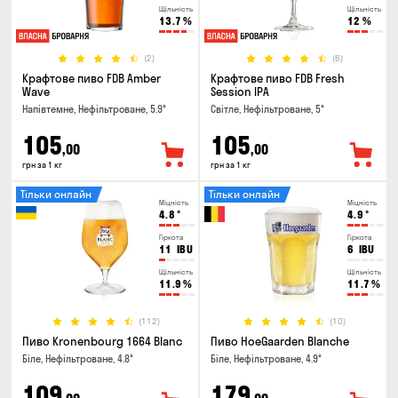
Щільність
Щільність
13.7
%
12
%
(2)
(6)
Крафтове пиво FDB Amber
Крафтове пиво FDB Fresh
Wave
Session IPA
Напівтемне, Нефільтроване, 5.9°
Світле, Нефільтроване, 5°
105
105
,00
,00
грн за 1 кг
грн за 1 кг
Тільки онлайн
Тільки онлайн
Міцність
Міцність
4.8
°
4.9
°
Гіркота
Гіркота
11
IBU
6
IBU
Щільність
Щільність
11.9
%
11.7
%
(112)
(10)
Пиво Kronenbourg 1664 Blanc
Пиво HoeGaarden Blanche
Біле, Нефільтроване, 4.8°
Біле, Нефільтроване, 4.9°
109
179