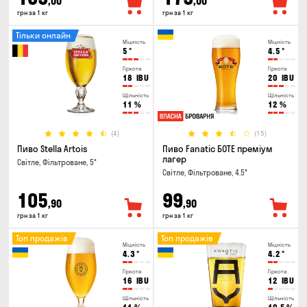
,00
,00
грн за 1 кг
грн за 1 кг
Тільки онлайн
Міцність
Міцність
5
°
4.5
°
Гіркота
Гіркота
18
IBU
20
IBU
Щільність
Щільність
11
%
12
%
(4)
(15)
Пиво Stella Artois
Пиво Fanatic БОТЕ преміум
лагер
Світле, Фільтроване, 5°
Світле, Фільтроване, 4.5°
105
99
,90
,90
грн за 1 кг
грн за 1 кг
Топ продажів
Топ продажів
Міцність
Міцність
4.3
°
4.2
°
Гіркота
Гіркота
16
IBU
12
IBU
Щільність
Щільність