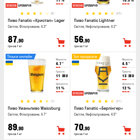
11
%
10.5
%
(6)
(45)
Пиво Fanatic «Кристал» Lager
Пиво Fanatic Lightner
Світле, Фільтроване, 4.3°
Світле, Нефільтроване, 4.2°
87
56
,90
,90
грн за 1 кг
грн за 1 кг
Тільки онлайн
Топ продажів
Міцність
Міцність
4.7
°
4.5
°
Гіркота
Гіркота
11
IBU
13
IBU
Щільність
Щільність
11
%
12
%
(7)
(51)
Пиво Уманьпиво Waissburg
Пиво Fanatic «Берлінгер»
Світле, Фільтроване, 4.7°
Світле, Нефільтроване, 4.5°
89
70
,90
,90
грн за 1 кг
грн за 1 кг