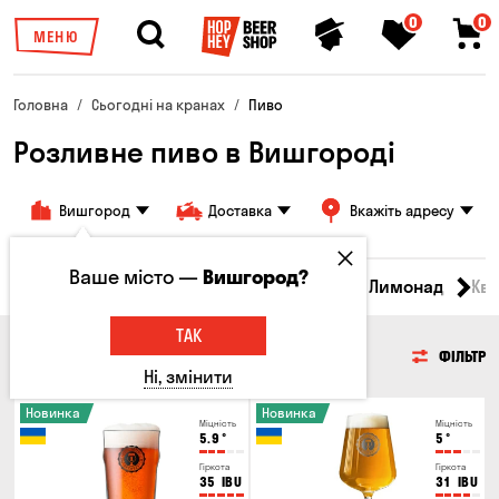
0
0
МЕНЮ
Головна
Сьогодні на кранах
Пиво
Розливне пиво в Вишгороді
Вишгород
Доставка
Вкажіть адресу
Ваше місто —
Вишгород?
Всі товари
Пиво
Сидр
Вино
Лимонад
Кв
ТАК
ПИВО
ФІЛЬТР
Ні, змінити
Новинка
Новинка
Міцність
Міцність
5.9
°
5
°
Гіркота
Гіркота
35
IBU
31
IBU