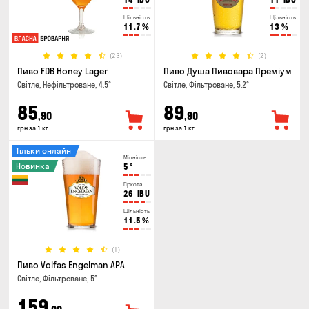
Щільність
Щільність
11.7
%
13
%
(23)
(2)
Пиво FDB Honey Lager
Пиво Душа Пивовара Преміум
Світле, Нефільтроване, 4.5°
Світле, Фільтроване, 5.2°
85
89
,90
,90
грн за 1 кг
грн за 1 кг
Тільки онлайн
Міцність
Новинка
5
°
Гіркота
26
IBU
Щільність
11.5
%
(1)
Пиво Volfas Engelman APA
Світле, Фільтроване, 5°
159