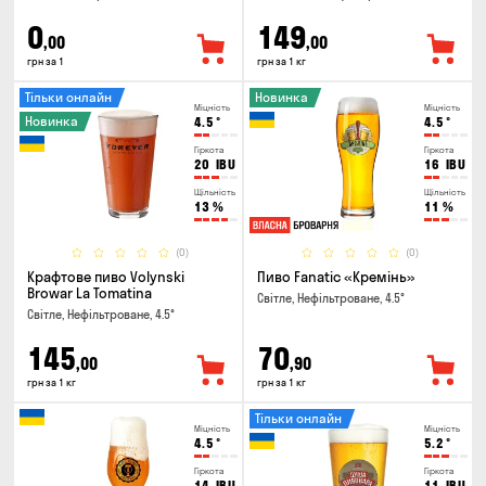
0
149
,00
,00
грн за 1
грн за 1 кг
Тільки онлайн
Новинка
Міцність
Міцність
Новинка
4.5
°
4.5
°
Гіркота
Гіркота
20
IBU
16
IBU
Щільність
Щільність
13
%
11
%
(0)
(0)
Крафтове пиво Volynski
Пиво Fanatic «Кремінь»
Browar La Tomatina
Світле, Нефільтроване, 4.5°
Світле, Нефільтроване, 4.5°
145
70
,00
,90
грн за 1 кг
грн за 1 кг
Тільки онлайн
Міцність
Міцність
4.5
°
5.2
°
Гіркота
Гіркота
14
IBU
11
IBU