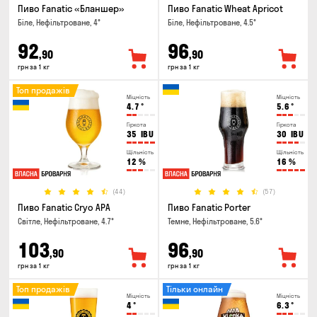
Пиво Fanatic «Бланшер»
Пиво Fanatic Wheat Apricot
Біле, Нефільтроване, 4°
Біле, Нефільтроване, 4.5°
92
96
,90
,90
грн за 1 кг
грн за 1 кг
Топ продажів
Міцність
Міцність
4.7
°
5.6
°
Гіркота
Гіркота
35
IBU
30
IBU
Щільність
Щільність
12
%
16
%
(44)
(57)
Пиво Fanatic Cryo APA
Пиво Fanatic Porter
Світле, Нефільтроване, 4.7°
Темне, Нефільтроване, 5.6°
103
96
,90
,90
грн за 1 кг
грн за 1 кг
Топ продажів
Тільки онлайн
Міцність
Міцність
4
°
6.3
°