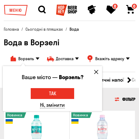
0
0
МЕНЮ
Головна
Сьогодні в пляшках
Вода
Вода в Ворзелі
Ворзель
Доставка
Вкажіть адресу
Ваше місто —
Ворзель?
Джин
Текіла
Ром
Вода
Енергетичні напої
Сол
ТАК
ВОДА
ФІЛЬТР
Ні, змінити
Новинка
Новинка