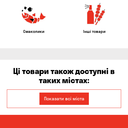
Смаколики
Інші товари
Ці товари також доступні в
таких містах:
Єлизаветівка
Ірпінь
Показати всі міста
Авангард
Бабурка
Балабине
Бережинка