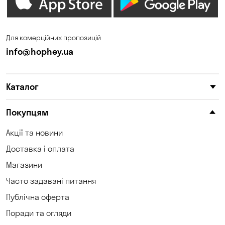
Зазим’є
Запоріжжя
Калинівка
Кам'янське
Для комерційних пропозицій
Кам'яні Потоки
Карнаухівка
info@hophey.ua
Катеринівка
Келеберда
Каталог
Київ
Клинці
Княжичі
Корсунці
Покупцям
Котівка
Коцюбинське
Акції та новини
Доставка і оплата
Кошари
Красносілка
Магазини
Кременчук
Кривий Ріг
Часто задавані питання
Кривуші
Кропивницький
Публічна оферта
Поради та огляди
Крюківщина
Куліші