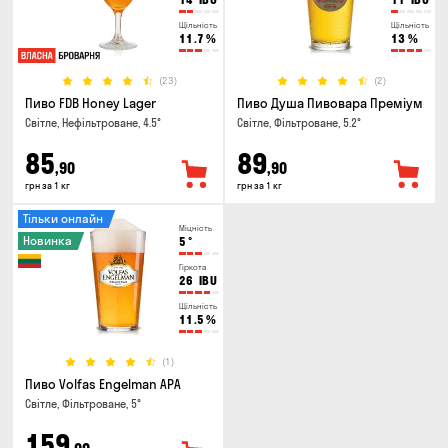
Щільність
Щільність
11.7
%
13
%
(23)
(2)
Пиво FDB Honey Lager
Пиво Душа Пивовара Преміум
Світле, Нефільтроване, 4.5°
Світле, Фільтроване, 5.2°
85
89
,90
,90
грн за 1 кг
грн за 1 кг
Тільки онлайн
Міцність
Новинка
5
°
Гіркота
26
IBU
Щільність
11.5
%
(1)
Пиво Volfas Engelman APA
Світле, Фільтроване, 5°
159