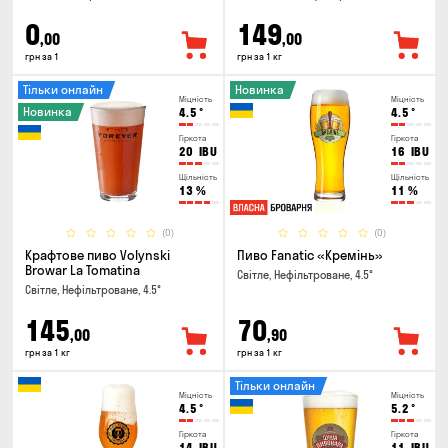
0
149
,00
,00
грн за 1
грн за 1 кг
Тільки онлайн
Новинка
Міцність
Міцність
Новинка
4.5
°
4.5
°
Гіркота
Гіркота
20
IBU
16
IBU
Щільність
Щільність
13
%
11
%
(0)
(0)
Крафтове пиво Volynski
Пиво Fanatic «Кремінь»
Browar La Tomatina
Світле, Нефільтроване, 4.5°
Світле, Нефільтроване, 4.5°
145
70
,00
,90
грн за 1 кг
грн за 1 кг
Тільки онлайн
Міцність
Міцність
4.5
°
5.2
°
Гіркота
Гіркота
14
IBU
11
IBU