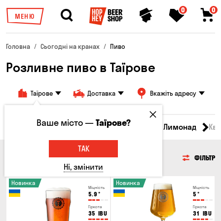
0
0
МЕНЮ
Головна
Сьогодні на кранах
Пиво
Розливне пиво в Таїрове
Таїрове
Доставка
Вкажіть адресу
Ваше місто —
Таїрове?
Всі товари
Пиво
Сидр
Вино
Лимонад
Кв
ТАК
ПИВО
ФІЛЬТР
Ні, змінити
Новинка
Новинка
Міцність
Міцність
5.9
°
5
°
Гіркота
Гіркота
35
IBU
31
IBU