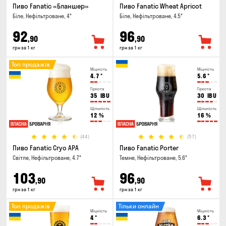
Пиво Fanatic «Бланшер»
Пиво Fanatic Wheat Apricot
Біле, Нефільтроване, 4°
Біле, Нефільтроване, 4.5°
92
96
,90
,90
грн за 1 кг
грн за 1 кг
Топ продажів
Міцність
Міцність
4.7
°
5.6
°
Гіркота
Гіркота
35
IBU
30
IBU
Щільність
Щільність
12
%
16
%
(44)
(57)
Пиво Fanatic Cryo APA
Пиво Fanatic Porter
Світле, Нефільтроване, 4.7°
Темне, Нефільтроване, 5.6°
103
96
,90
,90
грн за 1 кг
грн за 1 кг
Топ продажів
Тільки онлайн
Міцність
Міцність
4
°
6.3
°