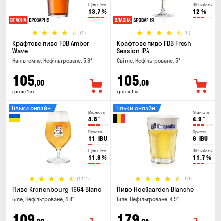
Щільність
Щільність
13.7
%
12
%
(1)
(6)
Крафтове пиво FDB Amber
Крафтове пиво FDB Fresh
Wave
Session IPA
Напівтемне, Нефільтроване, 5.9°
Світле, Нефільтроване, 5°
105
105
,00
,00
грн за 1 кг
грн за 1 кг
Тільки онлайн
Тільки онлайн
Міцність
Міцність
4.8
°
4.9
°
Гіркота
Гіркота
11
IBU
6
IBU
Щільність
Щільність
11.9
%
11.7
%
(112)
(10)
Пиво Kronenbourg 1664 Blanc
Пиво HoeGaarden Blanche
Біле, Нефільтроване, 4.8°
Біле, Нефільтроване, 4.9°
109
179