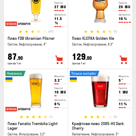
Гіркота
Гіркота
27
IBU
20
IBU
Щільність
Щільність
11.5
16
%
%
(55)
(5)
Пиво FDB Ukrainian Pilsner
Пиво KLEПКА Golden Ale
Світле, Нефільтроване, 4°
Світле, Нефільтроване, 6.3°
87
129
,90
,00
грн за 1 кг
грн за 1 кг
Новинка
Тільки онлайн
Міцність
Міцність
3.2
°
5
°
Гіркота
Гіркота
10
IBU
1
IBU
Щільність
Щільність
8
%
11
%
(1)
(5)
Пиво Fanatic Trembita Light
Крафтове пиво 2085-HS Dark
Lager
Cherry
Світле, Фільтроване, 3.2°
Напівтемне, Нефільтроване, 5°