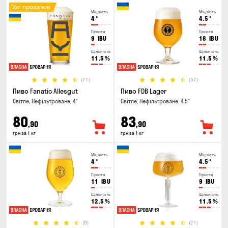
Топ продажів
Міцність
Міцність
4
°
4.5
°
Гіркота
Гіркота
9
IBU
18
IBU
Щільність
Щільність
11.5
%
11.5
%
(71)
(57)
Пиво Fanatic Allesgut
Пиво FDB Lager
Світле, Нефільтроване, 4°
Світле, Нефільтроване, 4.5°
80
83
,90
,90
грн за 1 кг
грн за 1 кг
Міцність
Міцність
4
°
4.5
°
Гіркота
Гіркота
11
IBU
9
IBU
Щільність
Щільність
12.5
%
11.5
%
(8)
(21)