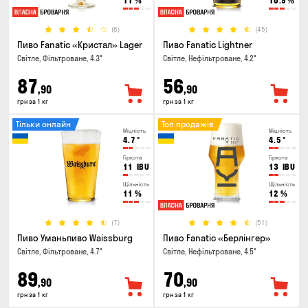
11
%
10.5
%
(6)
(45)
Пиво Fanatic «Кристал» Lager
Пиво Fanatic Lightner
Світле, Фільтроване, 4.3°
Світле, Нефільтроване, 4.2°
87
56
,90
,90
грн за 1 кг
грн за 1 кг
Тільки онлайн
Топ продажів
Міцність
Міцність
4.7
°
4.5
°
Гіркота
Гіркота
11
IBU
13
IBU
Щільність
Щільність
11
%
12
%
(7)
(51)
Пиво Уманьпиво Waissburg
Пиво Fanatic «Берлінгер»
Світле, Фільтроване, 4.7°
Світле, Нефільтроване, 4.5°
89
70
,90
,90
грн за 1 кг
грн за 1 кг