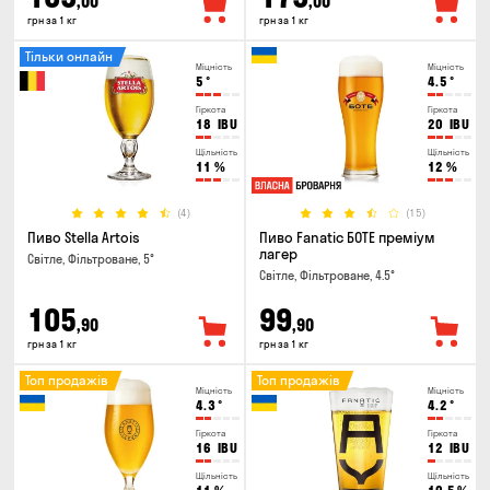
,00
,00
грн за 1 кг
грн за 1 кг
Тільки онлайн
Міцність
Міцність
5
°
4.5
°
Гіркота
Гіркота
18
IBU
20
IBU
Щільність
Щільність
11
%
12
%
(4)
(15)
Пиво Stella Artois
Пиво Fanatic БОТЕ преміум
лагер
Світле, Фільтроване, 5°
Світле, Фільтроване, 4.5°
105
99
,90
,90
грн за 1 кг
грн за 1 кг
Топ продажів
Топ продажів
Міцність
Міцність
4.3
°
4.2
°
Гіркота
Гіркота
16
IBU
12
IBU
Щільність
Щільність