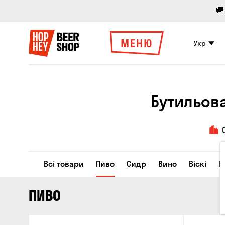
🚚
МЕНЮ
Укр
Бутильов
Всі товари
Пиво
Сидр
Вино
Віскі
К
ПИВО