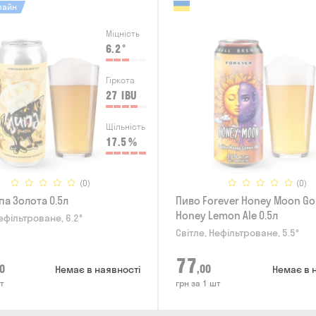
лайн
Міцність
6.2
°
Гіркота
27
IBU
Щільність
17.5
%
(0)
(0)
па Золота 0.5л
Пиво Forever Honey Moon Go
Honey Lemon Ale 0.5л
ефільтроване, 6.2°
Світле, Нефільтроване, 5.5°
77
0
,00
Немає в наявності
Немає в 
т
грн за 1 шт