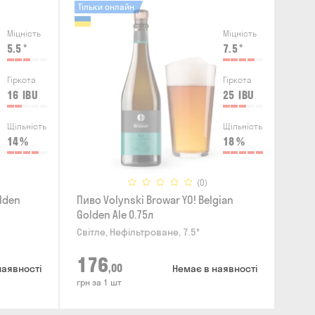
Тільки онлайн
Міцність
Міцність
5.5
°
7.5
°
Гіркота
Гіркота
16
IBU
25
IBU
Щільність
Щільність
14
%
18
%
(0)
lden
Пиво Volynski Browar YO! Belgian
Golden Ale 0.75л
Світле, Нефільтроване, 7.5°
176
,00
наявності
Немає в наявності
грн за 1 шт