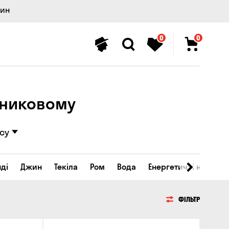
лин
0
0
ьниковому
су
ді
Джин
Текіла
Ром
Вода
Енергетичні напої
ФІЛЬТР