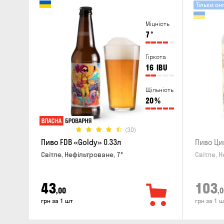
Тільки он
Міцність
7
°
Гіркота
16
IBU
Щільність
20
%
(30)
Пиво FDB «Goldy» 0.33л
Пиво Ци
Світле, Нефільтроване, 7°
Світле, Н
43
103
,00
,0
грн за 1 шт
грн за 1 ш