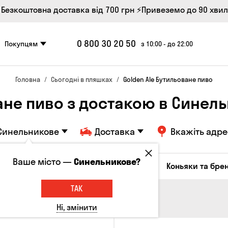
 Безкоштовна доставка від 700 грн
⚡Привеземо до 90 хви
0 800 30 20 50
Покупцям
з 10:00 - до 22:00
Головна
Сьогодні в пляшках
Golden Ale Бутильоване пиво
ане пиво з достакою в Синел
Синельникове
Доставка
Вкажіть адре
Ваше місто —
Синельникове?
октейлі
Соджу
Лікери та настоянки
Коньяки та брен
ТАК
Ні, змінити