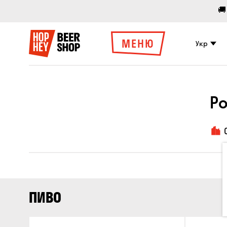
🚚
МЕНЮ
Укр
Р
ПИВО