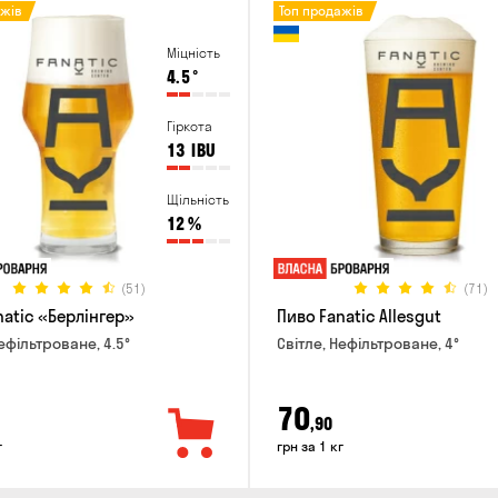
ажів
Топ продажів
Міцність
4.5
°
Гіркота
13
IBU
Щільність
12
%
(51)
(71)
natic «Берлінгер»
Пиво Fanatic Allesgut
ефільтроване, 4.5°
Світле, Нефільтроване, 4°
70
,90
г
грн за 1 кг