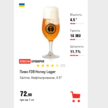
Міцність
4.5
°
Гіркота
14
IBU
Щільність
11.7
%
(23)
Пиво FDB Honey Lager
Світле, Нефільтроване, 4.5°
72
,90
грн за 1 кг