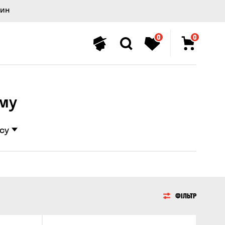
лин
0
0
му
су
ФІЛЬТР