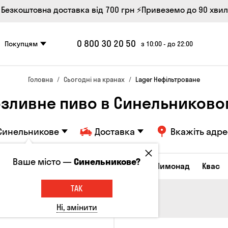
 Безкоштовна доставка від 700 грн
⚡Привеземо до 90 хви
0 800 30 20 50
Покупцям
з 10:00 - до 22:00
Головна
Сьогодні на кранах
Lager Нефільтроване
озливне пиво в Синельниково
Синельникове
Доставка
Вкажіть адре
Ваше місто —
Синельникове?
Всі товари
Пиво
Сидр
Вино
Лимонад
Квас
ТАК
Ні, змінити