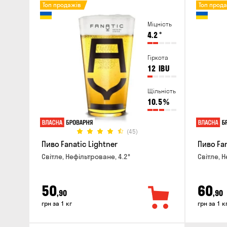
Топ продажів
Топ прод
Міцність
4.2
°
Гіркота
12
IBU
Щільність
10.5
%
(45)
Пиво Fanatic Lightner
Пиво Fa
Світле, Нефільтроване, 4.2°
Світле, Н
50
60
,90
,90
грн за 1 кг
грн за 1 к