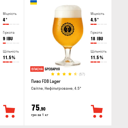
Міцність
Міцність
4
°
4.5
°
Гіркота
Гіркота
9
IBU
18
IBU
Щільність
Щільність
11.5
%
11.5
%
(57)
Пиво FDB Lager
Світле, Нефільтроване, 4.5°
75
,90
грн за 1 кг