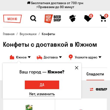
🚚 Бесплатная доставка от 700 грн
⚡Привезем до 90 минут
0
0
МЕНЮ
Главная
Вкусняшки
Конфеты
Конфеты с доставкой в ​​Южном
Южное
Доставка
Укажите адрес
Ваш город —
Южное?
сы
Гренки и Сухарики
Злаковые снеки
Сладости
ДА
СЛАДОСТИ
ФИЛЬТР
Нет, изменить