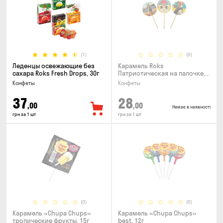
(1)
(0)
Леденцы освежающие без
Карамель Roks
сахара Roks Fresh Drops, 30г
Патриотическая на палочке,
50г
Конфеты
Конфеты
37
28
,00
,00
Немає в наявності
грн за 1 шт
грн за 1 шт
(0)
(0)
Карамель «Chupa Chups»
Карамель «Chupa Chups»
тропические фрукты, 15г
best, 12г