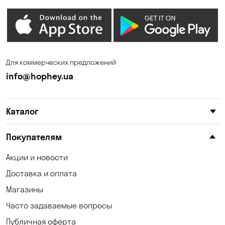
Дмитровка
Днепр
Елизаветовка
Зазимье
Запорожье
Ирпень
Для коммерческих предложений
Калиновка
Каменные Потоки
info@hophey.ua
Каменское
Карнауховка
Каталог
Катериновка
Келеберда
Киев
Клинцы
Покупателям
Княжичи
Корсунцы
Акции и новости
Доставка и оплата
Котовка
Коцюбинское
Магазины
Кошары
Красноселка
Часто задаваемые вопросы
Кременчуг
Кривой Рог
Публичная оферта