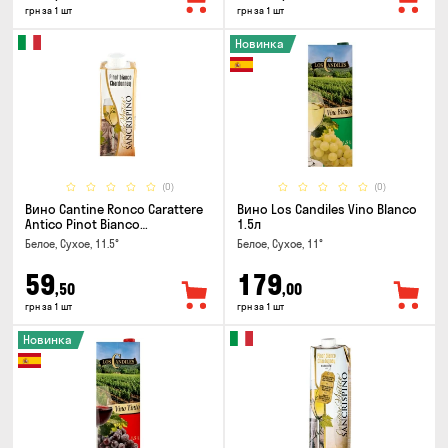
грн за 1 шт
грн за 1 шт
Новинка
(0)
(0)
Вино Cantine Ronco Carattere
Вино Los Candiles Vino Blanco
Antico Pinot Bianco
1.5л
Chardonnay Rubicone IGT 0.25л
Белое, Сухое, 11.5°
Белое, Сухое, 11°
59
179
,50
,00
грн за 1 шт
грн за 1 шт
Новинка