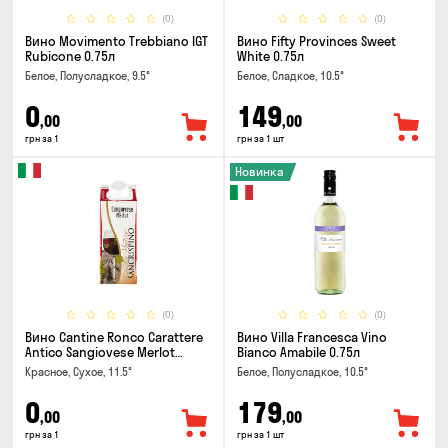
(0)
(0)
Вино Movimento Trebbiano IGT
Вино Fifty Provinces Sweet
Rubicone 0.75л
White 0.75л
Белое, Полусладкое, 9.5°
Белое, Сладкое, 10.5°
0
149
,00
,00
грн за 1
грн за 1 шт
Новинка
(0)
(0)
Вино Cantine Ronco Carattere
Вино Villa Francesca Vino
Antico Sangiovese Merlot
Bianco Amabile 0.75л
Rubicone IGT 0.25л
Красное, Сухое, 11.5°
Белое, Полусладкое, 10.5°
0
179
,00
,00
грн за 1
грн за 1 шт