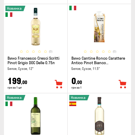
Новинка
(0)
(0)
Вино Francesco Cresci Scritti
Вино Cantine Ronco Carattere
Pinot Grigio DOC Delle 0.75л
Antico Pinot Bianco
Chardonnay Rubicone IGT 0.25л
Белое, Сухое, 12°
Белое, Сухое, 11.5°
199
0
,00
,00
грн за 1 шт
грн за 1
Новинка
Новинка