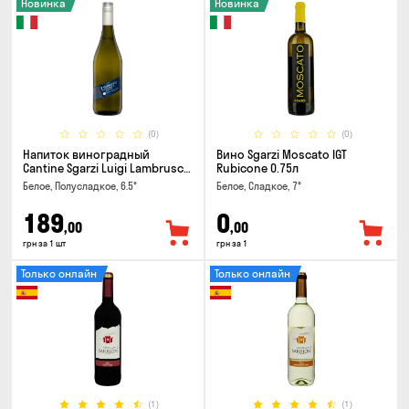
Новинка
Новинка
(0)
(0)
Напиток виноградный
Вино Sgarzi Moscato IGT
Cantine Sgarzi Luigi Lambrusco
Rubicone 0.75л
IGT Emilia Bianca Frizziante
Белое, Полусладкое, 6.5°
Белое, Сладкое, 7°
0.75л
189
0
,00
,00
грн за 1 шт
грн за 1
Только онлайн
Только онлайн
(1)
(1)