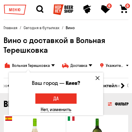
0
0
МЕНЮ
Главная
Сегодня в бутылках
Вино
Вино с доставкой в Вольная
Терешковка
Вольная Терешковка
Доставка
Укажите
адрес
Ваш город —
Киев?
 товары
Пиво
Сидр
Вино
Виски
Коктейли
С
ДА
ВИНО
ФИЛЬТР
Нет, изменить