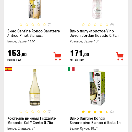
(0)
(0)
Вино Cantine Ronco Carattere
Вино полуигристое Vino
Antico Pinot Bianco
Joven Jordan Rosado 0.75л
Chardonnay Rubicone IGT 1л
Белое, Сухое, 11.5°
Розовое, Сухое, 10°
153
171
,00
,00
грн за 1 шт
грн за 1 шт
(0)
(2)
Коктейль винный Frizzante
Вино Cantine Ronco
Moscatel Cal Y Canto 0.75л
Sancrispino Bianco d'Italia 1л
Белое, Сладкое, 7°
Белое, Сухое, 10.5°