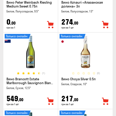
Вино Peter Weinbach Riesling
Вино Aznauri «Алазанская
Medium Sweet 0.75л
долина» 3л
Белое, Полусладкое, 9.5°
Белое, Полусладкое, 13°
0
274
,00
,00
грн за 1
грн за 1 шт
Только онлайн
Только онлайн
(1)
(0)
Вино Brancott Estate
Вино Choya Silver 0.5л
Marlborough Sauvignon Blanc
Белое, Сладкое, 10°
0.75л
Белое, Сухое, 12.5°
549
217
,00
,00
грн за 1 шт
грн за 1 шт
Только онлайн
Только онлайн