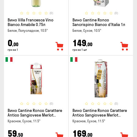
(0)
(0)
Вино Villa Francesca Vino
Вино Cantine Ronco
Bianco Amabile 0.75л
Sancrispino Bianco d'Italia 1л
Белое, Полусладкое, 10.5°
Белое, Сухое, 10.5°
0
149
,00
,00
грн за 1
грн за 1 шт
(0)
(0)
Вино Cantine Ronco Carattere
Вино Cantine Ronco Carattere
Antico Sangiovese Merlot
Antico Sangiovese Merlot
Rubicone IGT 0.25л
Rubicone IGT 1л
Красное, Сухое, 11.5°
Красное, Сухое, 11.5°
59
169
,50
,00