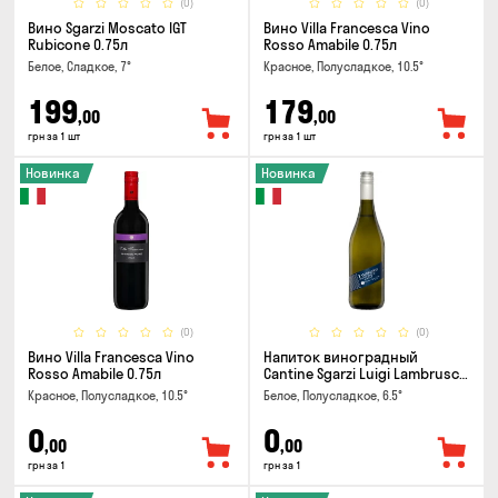
(0)
(0)
Вино Sgarzi Moscato IGT
Вино Villa Francesca Vino
Rubicone 0.75л
Rosso Amabile 0.75л
Белое, Сладкое, 7°
Красное, Полусладкое, 10.5°
199
179
,00
,00
грн за 1 шт
грн за 1 шт
Новинка
Новинка
(0)
(0)
Вино Villa Francesca Vino
Напиток виноградный
Rosso Amabile 0.75л
Cantine Sgarzi Luigi Lambrusco
IGT Emilia Bianca Frizziante
Красное, Полусладкое, 10.5°
Белое, Полусладкое, 6.5°
0.75л
0
0
,00
,00
грн за 1
грн за 1