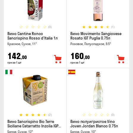
(0)
(1)
Вино Cantine Ronco
Вино Movimento Sangiovese
Sancrispino Rosso d'Italia 1л
Rosato IGT Puglia 0.75л
Красное, Сухое, 11°
Розовое, Полусладкое, 9.5°
142
160
,00
,00
грн за 1 шт
грн за 1 шт
(2)
(0)
Вино Sancrispino Bio Terre
Вино полуигристое Vino
Siciliane Catarratto Inzolia IGP
Joven Jordan Blanco 0.75л
0.5л
Белое, Сухое, 12°
Белое, Сухое, 10°