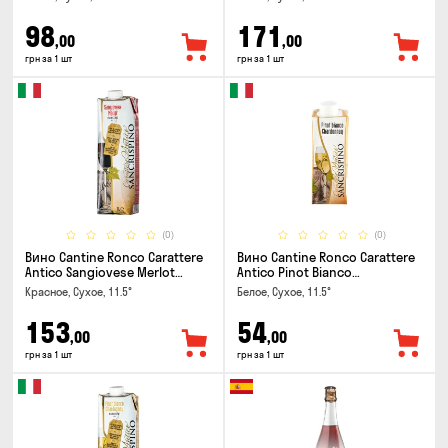
98
171
,00
,00
грн за 1 шт
грн за 1 шт
(0)
(0)
Вино Cantine Ronco Carattere
Вино Cantine Ronco Carattere
Antico Sangiovese Merlot
Antico Pinot Bianco
Rubicone IGT 1л
Chardonnay Rubicone IGT 0.25л
Красное, Сухое, 11.5°
Белое, Сухое, 11.5°
153
54
,00
,00
грн за 1 шт
грн за 1 шт