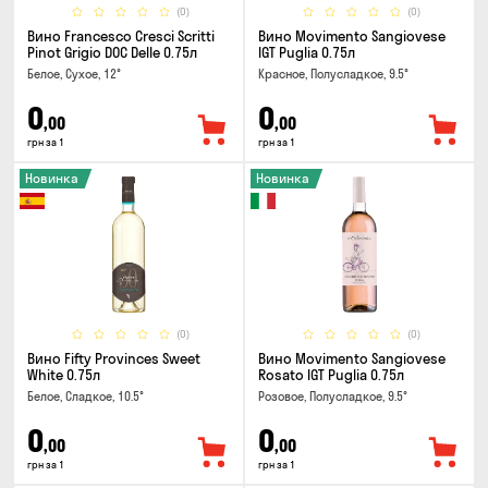
(0)
(0)
Вино Francesco Cresci Scritti
Вино Movimento Sangiovese
Pinot Grigio DOC Delle 0.75л
IGT Puglia 0.75л
Белое, Сухое, 12°
Красное, Полусладкое, 9.5°
0
0
,00
,00
грн за 1
грн за 1
Новинка
Новинка
(0)
(0)
Вино Fifty Provinces Sweet
Вино Movimento Sangiovese
White 0.75л
Rosato IGT Puglia 0.75л
Белое, Сладкое, 10.5°
Розовое, Полусладкое, 9.5°
0
0
,00
,00
грн за 1
грн за 1