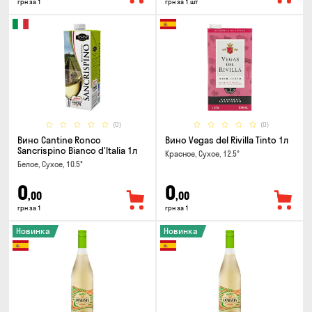
грн за 1
грн за 1 шт
(0)
(0)
Вино Cantine Ronco
Вино Vegas del Rivilla Tinto 1л
Sancrispino Bianco d'Italia 1л
Красное, Сухое, 12.5°
Белое, Сухое, 10.5°
0
0
,00
,00
грн за 1
грн за 1
Новинка
Новинка