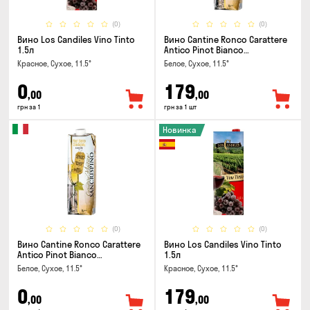
(0)
(0)
Вино Los Candiles Vino Tinto
Вино Cantine Ronco Carattere
1.5л
Antico Pinot Bianco
Chardonnay Rubicone IGT 1л
Красное, Сухое, 11.5°
Белое, Сухое, 11.5°
0
179
,00
,00
грн за 1
грн за 1 шт
Новинка
(0)
(0)
Вино Cantine Ronco Carattere
Вино Los Candiles Vino Tinto
Antico Pinot Bianco
1.5л
Chardonnay Rubicone IGT 1л
Белое, Сухое, 11.5°
Красное, Сухое, 11.5°
0
179
,00
,00