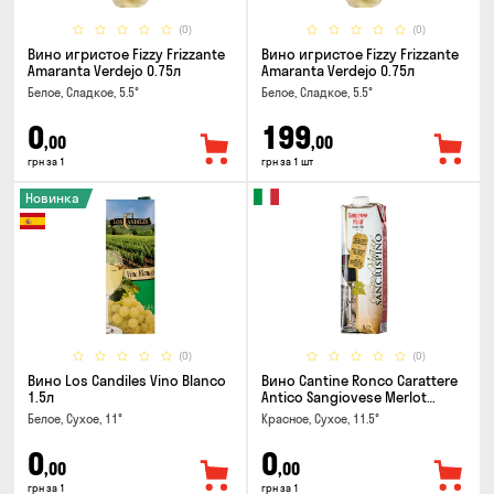
(0)
(0)
Вино игристое Fizzy Frizzante
Вино игристое Fizzy Frizzante
Amaranta Verdejo 0.75л
Amaranta Verdejo 0.75л
Белое, Сладкое, 5.5°
Белое, Сладкое, 5.5°
0
199
,00
,00
грн за 1
грн за 1 шт
Новинка
(0)
(0)
Вино Los Candiles Vino Blanco
Вино Cantine Ronco Carattere
1.5л
Antico Sangiovese Merlot
Rubicone IGT 1л
Белое, Сухое, 11°
Красное, Сухое, 11.5°
0
0
,00
,00
грн за 1
грн за 1