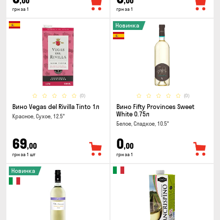
,00
,00
грн за 1
грн за 1
Новинка
(0)
(0)
Вино Vegas del Rivilla Tinto 1л
Вино Fifty Provinces Sweet
White 0.75л
Красное, Сухое, 12.5°
Белое, Сладкое, 10.5°
69
0
,00
,00
грн за 1 шт
грн за 1
Новинка