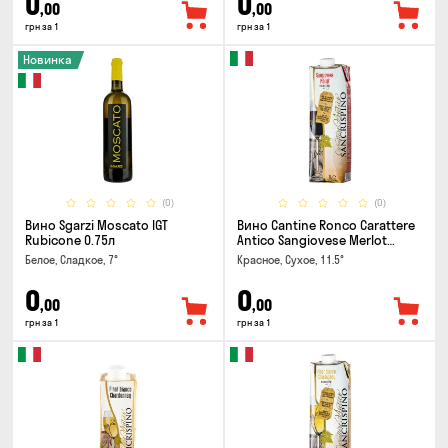
0
0
,00
,00
грн за 1
грн за 1
Новинка
(0)
(0)
Вино Sgarzi Moscato IGT
Вино Cantine Ronco Carattere
Rubicone 0.75л
Antico Sangiovese Merlot
Rubicone IGT 1л
Белое, Сладкое, 7°
Красное, Сухое, 11.5°
0
0
,00
,00
грн за 1
грн за 1