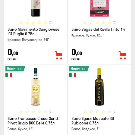
(0)
(0)
Вино Movimento Sangiovese
Вино Vegas del Rivilla Tinto 1л
IGT Puglia 0.75л
Красное, Сухое, 12.5°
Красное, Полусладкое, 9.5°
0
0
,00
,00
грн за 1
грн за 1
Новинка
Новинка
(0)
(0)
Вино Francesco Cresci Scritti
Вино Sgarzi Moscato IGT
Pinot Grigio DOC Delle 0.75л
Rubicone 0.75л
Белое, Сухое, 12°
Белое, Сладкое, 7°