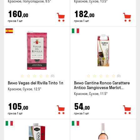
Красное, Полусладкое, 9.5°
Красное, Сухое, 13.5°
160
182
,00
,00
грн за 1 шт
грн за 1 шт
(0)
(0)
Вино Vegas del Rivilla Tinto 1л
Вино Cantine Ronco Carattere
Antico Sangiovese Merlot
Красное, Сухое, 12.5°
Rubicone IGT 0.25л
Красное, Сухое, 11.5°
105
54
,00
,00
грн за 1 шт
грн за 1 шт