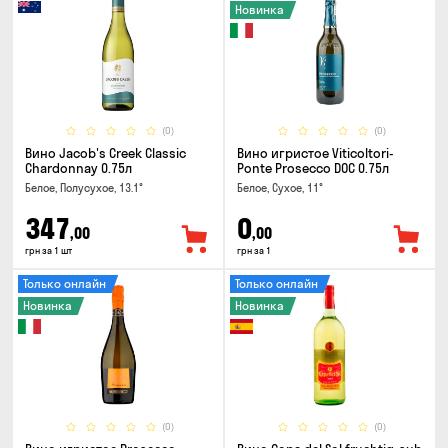
Новинка
(0)
(0)
Вино Jacob's Creek Classic
Вино игристое Viticoltori-
Chardonnay 0.75л
Ponte Prosecco DOC 0.75л
Белое, Полусухое, 13.1°
Белое, Сухое, 11°
347
0
,00
,00
грн за 1 шт
грн за 1
Только онлайн
Только онлайн
Новинка
Новинка
(0)
(0)