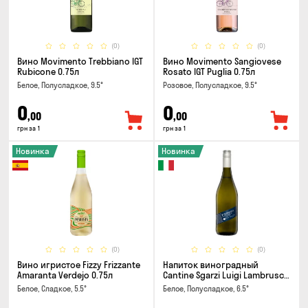
(0)
(0)
Вино Movimento Trebbiano IGT
Вино Movimento Sangiovese
Rubicone 0.75л
Rosato IGT Puglia 0.75л
Белое, Полусладкое, 9.5°
Розовое, Полусладкое, 9.5°
0
0
,00
,00
грн за 1
грн за 1
Новинка
Новинка
(0)
(0)
Вино игристое Fizzy Frizzante
Напиток виноградный
Amaranta Verdejo 0.75л
Cantine Sgarzi Luigi Lambrusco
IGT Emilia Bianca Frizziante
Белое, Сладкое, 5.5°
Белое, Полусладкое, 6.5°
0.75л