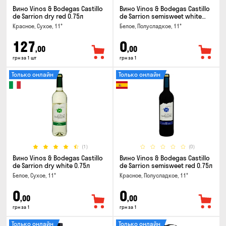
Вино Vinos & Bodegas Castillo
Вино Vinos & Bodegas Castillo
de Sarrion dry red 0.75л
de Sarrion semisweet white
0.75л
Красное, Сухое, 11°
Белое, Полусладкое, 11°
127
0
,00
,00
грн за 1 шт
грн за 1
Только онлайн
Только онлайн
(1)
(0)
Вино Vinos & Bodegas Castillo
Вино Vinos & Bodegas Castillo
de Sarrion dry white 0.75л
de Sarrion semisweet red 0.75л
Белое, Сухое, 11°
Красное, Полусладкое, 11°
0
0
,00
,00
грн за 1
грн за 1
Только онлайн
Только онлайн