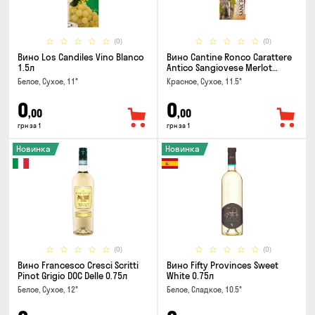
(0)
(0)
Вино Los Candiles Vino Blanco
Вино Cantine Ronco Carattere
1.5л
Antico Sangiovese Merlot
Rubicone IGT 0.25л
Белое, Сухое, 11°
Красное, Сухое, 11.5°
0
0
,00
,00
грн за 1
грн за 1
Новинка
Новинка
(0)
(0)
Вино Francesco Cresci Scritti
Вино Fifty Provinces Sweet
Pinot Grigio DOC Delle 0.75л
White 0.75л
Белое, Сухое, 12°
Белое, Сладкое, 10.5°