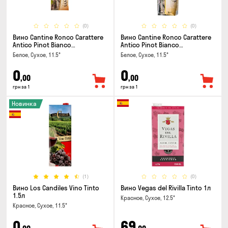
(0)
(0)
Вино Cantine Ronco Carattere
Вино Cantine Ronco Carattere
Antico Pinot Bianco
Antico Pinot Bianco
Chardonnay Rubicone IGT 0.25л
Chardonnay Rubicone IGT 1л
Белое, Сухое, 11.5°
Белое, Сухое, 11.5°
0
0
,00
,00
грн за 1
грн за 1
Новинка
(1)
(0)
Вино Los Candiles Vino Tinto
Вино Vegas del Rivilla Tinto 1л
1.5л
Красное, Сухое, 12.5°
Красное, Сухое, 11.5°
0
69