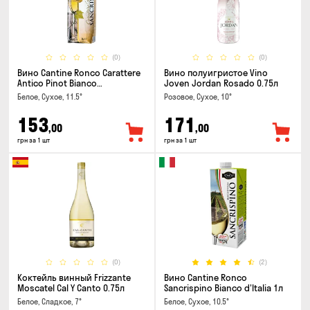
(0)
(0)
Вино Cantine Ronco Carattere
Вино полуигристое Vino
Antico Pinot Bianco
Joven Jordan Rosado 0.75л
Chardonnay Rubicone IGT 1л
Белое, Сухое, 11.5°
Розовое, Сухое, 10°
153
171
,00
,00
грн за 1 шт
грн за 1 шт
(0)
(2)
Коктейль винный Frizzante
Вино Cantine Ronco
Moscatel Cal Y Canto 0.75л
Sancrispino Bianco d'Italia 1л
Белое, Сладкое, 7°
Белое, Сухое, 10.5°