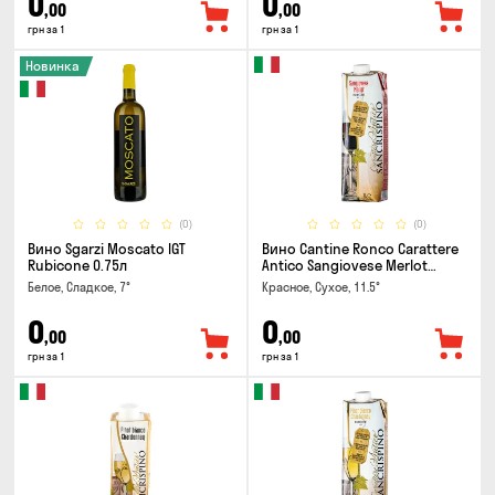
0
0
,00
,00
грн за 1
грн за 1
Новинка
(0)
(0)
Вино Sgarzi Moscato IGT
Вино Cantine Ronco Carattere
Rubicone 0.75л
Antico Sangiovese Merlot
Rubicone IGT 1л
Белое, Сладкое, 7°
Красное, Сухое, 11.5°
0
0
,00
,00
грн за 1
грн за 1