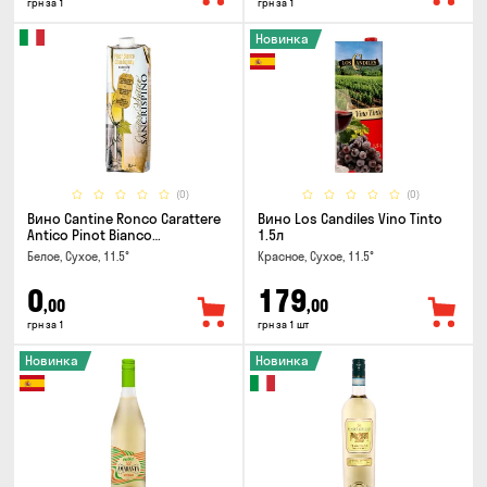
грн за 1
грн за 1
Новинка
(0)
(0)
Вино Cantine Ronco Carattere
Вино Los Candiles Vino Tinto
Antico Pinot Bianco
1.5л
Chardonnay Rubicone IGT 1л
Белое, Сухое, 11.5°
Красное, Сухое, 11.5°
0
179
,00
,00
грн за 1
грн за 1 шт
Новинка
Новинка