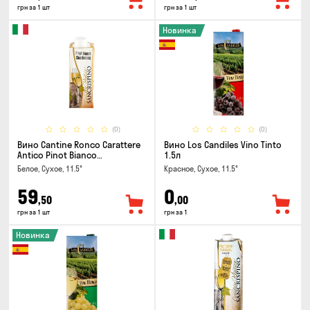
грн за 1 шт
грн за 1 шт
Новинка
(0)
(0)
Вино Cantine Ronco Carattere
Вино Los Candiles Vino Tinto
Antico Pinot Bianco
1.5л
Chardonnay Rubicone IGT 0.25л
Белое, Сухое, 11.5°
Красное, Сухое, 11.5°
59
0
,50
,00
грн за 1 шт
грн за 1
Новинка