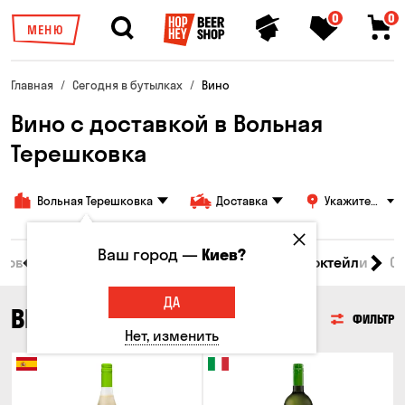
0
0
МЕНЮ
Главная
Сегодня в бутылках
Вино
Вино с доставкой в Вольная
Терешковка
Вольная Терешковка
Доставка
Укажите
адрес
Ваш город —
Киев?
 товары
Пиво
Сидр
Вино
Виски
Коктейли
С
ДА
ВИНО
ФИЛЬТР
Нет, изменить