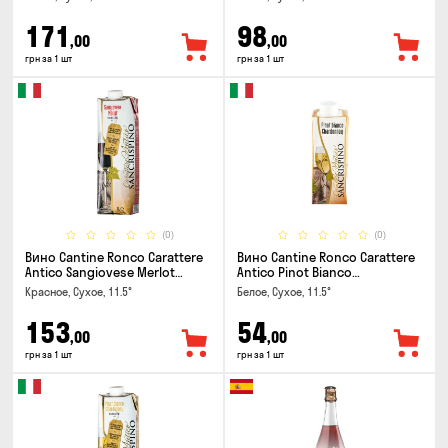
171
98
,00
,00
грн за 1 шт
грн за 1 шт
(0)
(0)
Вино Cantine Ronco Carattere
Вино Cantine Ronco Carattere
Antico Sangiovese Merlot
Antico Pinot Bianco
Rubicone IGT 1л
Chardonnay Rubicone IGT 0.25л
Красное, Сухое, 11.5°
Белое, Сухое, 11.5°
153
54
,00
,00
грн за 1 шт
грн за 1 шт