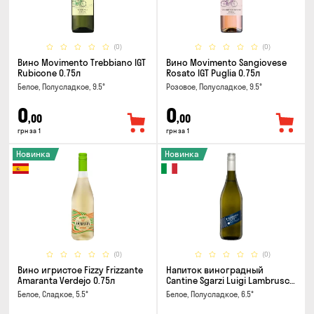
(0)
(0)
Вино Movimento Trebbiano IGT
Вино Movimento Sangiovese
Rubicone 0.75л
Rosato IGT Puglia 0.75л
Белое, Полусладкое, 9.5°
Розовое, Полусладкое, 9.5°
0
0
,00
,00
грн за 1
грн за 1
Новинка
Новинка
(0)
(0)
Вино игристое Fizzy Frizzante
Напиток виноградный
Amaranta Verdejo 0.75л
Cantine Sgarzi Luigi Lambrusco
IGT Emilia Bianca Frizziante
Белое, Сладкое, 5.5°
Белое, Полусладкое, 6.5°
0.75л