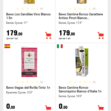
(0)
(0)
Вино Los Candiles Vino Blanco
Вино Cantine Ronco Carattere
1.5л
Antico Pinot Bianco
Chardonnay Rubicone IGT 1л
Белое, Сухое, 11°
Белое, Сухое, 11.5°
179
179
,00
,00
грн за 1 шт
грн за 1 шт
(0)
(0)
Вино Vegas del Rivilla Tinto 1л
Вино Cantine Ronco
Sancrispino Bianco d'Italia 1л
Красное, Сухое, 12.5°
Белое, Сухое, 10.5°
0
0
,00
,00