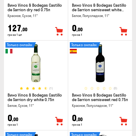
Вино Vinos & Bodegas Castillo
Вино Vinos & Bodegas Castillo
de Sarrion dry red 0.75л
de Sarrion semisweet white
0.75л
Красное, Сухое, 11°
Белое, Полусладкое, 11°
127
0
,00
,00
грн за 1 шт
грн за 1
Только онлайн
Только онлайн
(1)
(0)
Вино Vinos & Bodegas Castillo
Вино Vinos & Bodegas Castillo
de Sarrion dry white 0.75л
de Sarrion semisweet red 0.75л
Белое, Сухое, 11°
Красное, Полусладкое, 11°
0
0
,00
,00
грн за 1
грн за 1
Только онлайн
Только онлайн