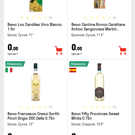
(0)
(0)
Вино Los Candiles Vino Blanco
Вино Cantine Ronco Carattere
1.5л
Antico Sangiovese Merlot
Rubicone IGT 0.25л
Белое, Сухое, 11°
Красное, Сухое, 11.5°
0
0
,00
,00
грн за 1
грн за 1
Новинка
Новинка
(0)
(0)
Вино Francesco Cresci Scritti
Вино Fifty Provinces Sweet
Pinot Grigio DOC Delle 0.75л
White 0.75л
Белое, Сухое, 12°
Белое, Сладкое, 10.5°