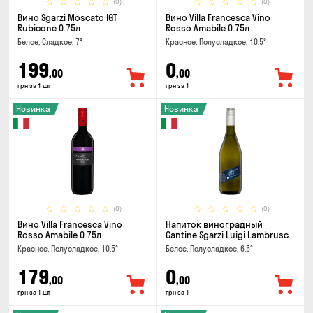
(0)
(0)
Вино Sgarzi Moscato IGT
Вино Villa Francesca Vino
Rubicone 0.75л
Rosso Amabile 0.75л
Белое, Сладкое, 7°
Красное, Полусладкое, 10.5°
199
0
,00
,00
грн за 1 шт
грн за 1
Новинка
Новинка
(0)
(0)
Вино Villa Francesca Vino
Напиток виноградный
Rosso Amabile 0.75л
Cantine Sgarzi Luigi Lambrusco
IGT Emilia Bianca Frizziante
Красное, Полусладкое, 10.5°
Белое, Полусладкое, 6.5°
0.75л
179
0
,00
,00
грн за 1 шт
грн за 1