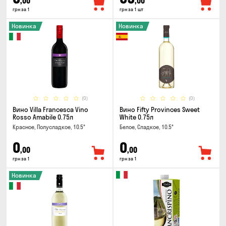
,00
,00
грн за 1
грн за 1 шт
Новинка
Новинка
(0)
(0)
Вино Villa Francesca Vino
Вино Fifty Provinces Sweet
Rosso Amabile 0.75л
White 0.75л
Красное, Полусладкое, 10.5°
Белое, Сладкое, 10.5°
0
0
,00
,00
грн за 1
грн за 1
Новинка