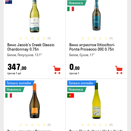
Новинка
(0)
(0)
Вино Jacob's Creek Classic
Вино игристое Viticoltori-
Chardonnay 0.75л
Ponte Prosecco DOC 0.75л
Белое, Полусухое, 13.1°
Белое, Сухое, 11°
347
0
,00
,00
грн за 1 шт
грн за 1
Только онлайн
Только онлайн
Новинка
Новинка
(0)
(0)