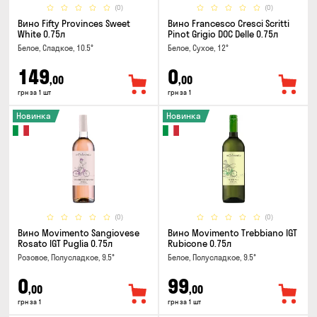
(0)
(0)
Вино Fifty Provinces Sweet
Вино Francesco Cresci Scritti
White 0.75л
Pinot Grigio DOC Delle 0.75л
Белое, Сладкое, 10.5°
Белое, Сухое, 12°
149
0
,00
,00
грн за 1 шт
грн за 1
Новинка
Новинка
(0)
(0)
Вино Movimento Sangiovese
Вино Movimento Trebbiano IGT
Rosato IGT Puglia 0.75л
Rubicone 0.75л
Розовое, Полусладкое, 9.5°
Белое, Полусладкое, 9.5°
0
99
,00
,00
грн за 1
грн за 1 шт