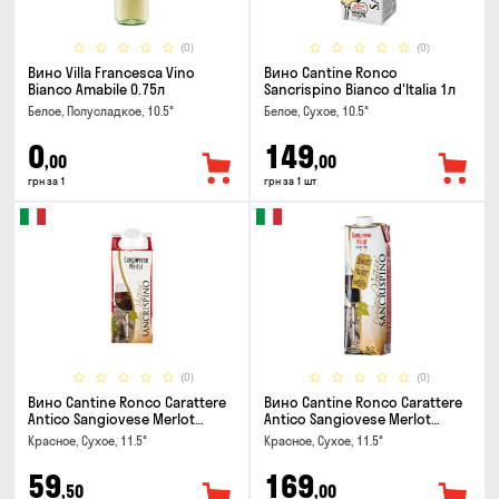
(0)
(0)
Вино Villa Francesca Vino
Вино Cantine Ronco
Bianco Amabile 0.75л
Sancrispino Bianco d'Italia 1л
Белое, Полусладкое, 10.5°
Белое, Сухое, 10.5°
0
149
,00
,00
грн за 1
грн за 1 шт
(0)
(0)
Вино Cantine Ronco Carattere
Вино Cantine Ronco Carattere
Antico Sangiovese Merlot
Antico Sangiovese Merlot
Rubicone IGT 0.25л
Rubicone IGT 1л
Красное, Сухое, 11.5°
Красное, Сухое, 11.5°
59
169
,50
,00