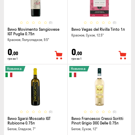
(0)
(0)
Вино Movimento Sangiovese
Вино Vegas del Rivilla Tinto 1л
IGT Puglia 0.75л
Красное, Сухое, 12.5°
Красное, Полусладкое, 9.5°
0
0
,00
,00
грн за 1
грн за 1
Новинка
Новинка
(0)
(0)
Вино Sgarzi Moscato IGT
Вино Francesco Cresci Scritti
Rubicone 0.75л
Pinot Grigio DOC Delle 0.75л
Белое, Сладкое, 7°
Белое, Сухое, 12°