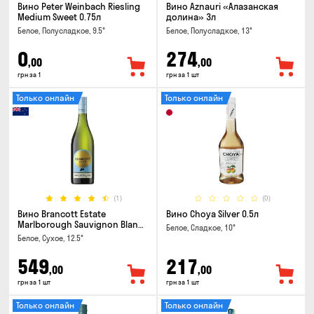
Вино Peter Weinbach Riesling
Вино Aznauri «Алазанская
Medium Sweet 0.75л
долина» 3л
Белое, Полусладкое, 9.5°
Белое, Полусладкое, 13°
0
274
,00
,00
грн за 1
грн за 1 шт
Только онлайн
Только онлайн
(1)
(0)
Вино Brancott Estate
Вино Choya Silver 0.5л
Marlborough Sauvignon Blanc
Белое, Сладкое, 10°
0.75л
Белое, Сухое, 12.5°
549
217
,00
,00
грн за 1 шт
грн за 1 шт
Только онлайн
Только онлайн