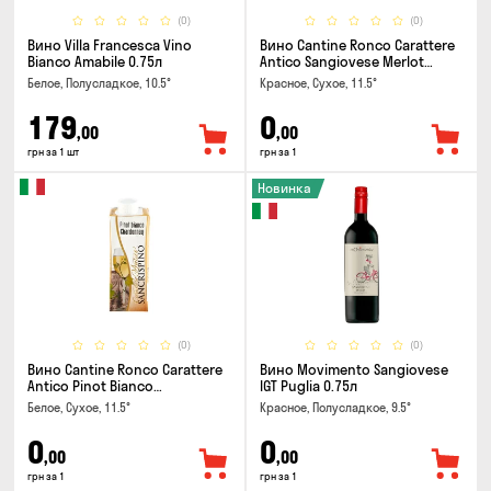
(0)
(0)
Вино Villa Francesca Vino
Вино Cantine Ronco Carattere
Bianco Amabile 0.75л
Antico Sangiovese Merlot
Rubicone IGT 0.25л
Белое, Полусладкое, 10.5°
Красное, Сухое, 11.5°
179
0
,00
,00
грн за 1 шт
грн за 1
Новинка
(0)
(0)
Вино Cantine Ronco Carattere
Вино Movimento Sangiovese
Antico Pinot Bianco
IGT Puglia 0.75л
Chardonnay Rubicone IGT 0.25л
Белое, Сухое, 11.5°
Красное, Полусладкое, 9.5°
0
0
,00
,00
грн за 1
грн за 1