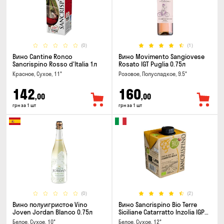
(0)
(1)
Вино Cantine Ronco
Вино Movimento Sangiovese
Sancrispino Rosso d'Italia 1л
Rosato IGT Puglia 0.75л
Красное, Сухое, 11°
Розовое, Полусладкое, 9.5°
142
160
,00
,00
грн за 1 шт
грн за 1 шт
(0)
(2)
Вино полуигристое Vino
Вино Sancrispino Bio Terre
Joven Jordan Blanco 0.75л
Siciliane Catarratto Inzolia IGP
0.5л
Белое, Сухое, 10°
Белое, Сухое, 12°