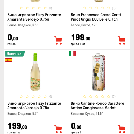
(0)
(0)
Вино игристое Fizzy Frizzante
Вино Francesco Cresci Scritti
Amaranta Verdejo 0.75л
Pinot Grigio DOC Delle 0.75л
Белое, Сладкое, 5.5°
Белое, Сухое, 12°
0
199
,00
,00
грн за 1
грн за 1 шт
Новинка
(0)
(0)
Вино игристое Fizzy Frizzante
Вино Cantine Ronco Carattere
Amaranta Verdejo 0.75л
Antico Sangiovese Merlot
Rubicone IGT 1л
Белое, Сладкое, 5.5°
Красное, Сухое, 11.5°
199
0
,00
,00
грн за 1 шт
грн за 1