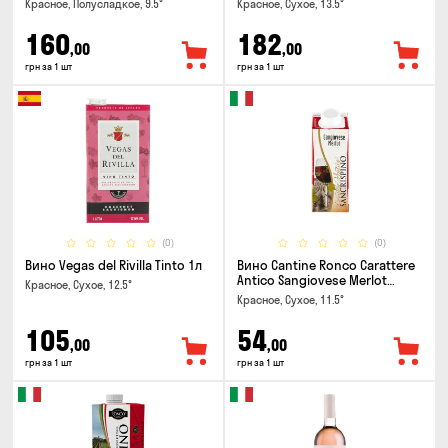
Красное, Полусладкое, 9.5°
Красное, Сухое, 13.5°
160
182
,00
,00
грн за 1 шт
грн за 1 шт
(0)
(0)
Вино Vegas del Rivilla Tinto 1л
Вино Cantine Ronco Carattere
Antico Sangiovese Merlot
Красное, Сухое, 12.5°
Rubicone IGT 0.25л
Красное, Сухое, 11.5°
105
54
,00
,00
грн за 1 шт
грн за 1 шт