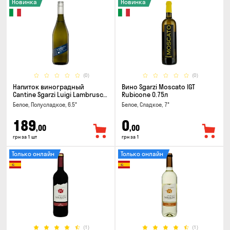
Новинка
Новинка
(0)
(0)
Напиток виноградный
Вино Sgarzi Moscato IGT
Cantine Sgarzi Luigi Lambrusco
Rubicone 0.75л
IGT Emilia Bianca Frizziante
Белое, Полусладкое, 6.5°
Белое, Сладкое, 7°
0.75л
189
0
,00
,00
грн за 1 шт
грн за 1
Только онлайн
Только онлайн
(1)
(1)