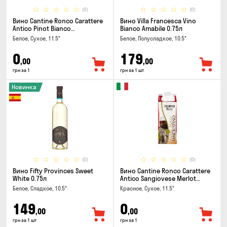
(0)
(0)
Вино Cantine Ronco Carattere
Вино Villa Francesca Vino
Antico Pinot Bianco
Bianco Amabile 0.75л
Chardonnay Rubicone IGT 0.25л
Белое, Сухое, 11.5°
Белое, Полусладкое, 10.5°
0
179
,00
,00
грн за 1
грн за 1 шт
Новинка
(0)
(0)
Вино Fifty Provinces Sweet
Вино Cantine Ronco Carattere
White 0.75л
Antico Sangiovese Merlot
Rubicone IGT 0.25л
Белое, Сладкое, 10.5°
Красное, Сухое, 11.5°
149
0
,00
,00
грн за 1 шт
грн за 1