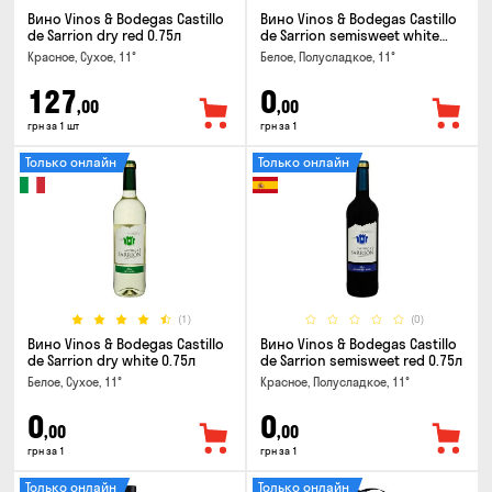
Вино Vinos & Bodegas Castillo
Вино Vinos & Bodegas Castillo
de Sarrion dry red 0.75л
de Sarrion semisweet white
0.75л
Красное, Сухое, 11°
Белое, Полусладкое, 11°
127
0
,00
,00
грн за 1 шт
грн за 1
Только онлайн
Только онлайн
(1)
(0)
Вино Vinos & Bodegas Castillo
Вино Vinos & Bodegas Castillo
de Sarrion dry white 0.75л
de Sarrion semisweet red 0.75л
Белое, Сухое, 11°
Красное, Полусладкое, 11°
0
0
,00
,00
грн за 1
грн за 1
Только онлайн
Только онлайн