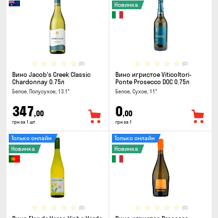
Новинка
(0)
(0)
Вино Jacob's Creek Classic
Вино игристое Viticoltori-
Chardonnay 0.75л
Ponte Prosecco DOC 0.75л
Белое, Полусухое, 13.1°
Белое, Сухое, 11°
347
0
,00
,00
грн за 1 шт
грн за 1
Только онлайн
Только онлайн
Новинка
Новинка
(0)
(0)