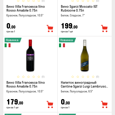
(0)
(0)
Вино Villa Francesca Vino
Вино Sgarzi Moscato IGT
Rosso Amabile 0.75л
Rubicone 0.75л
Красное, Полусладкое, 10.5°
Белое, Сладкое, 7°
0
199
,00
,00
грн за 1
грн за 1 шт
Новинка
Новинка
(0)
(0)
Вино Villa Francesca Vino
Напиток виноградный
Rosso Amabile 0.75л
Cantine Sgarzi Luigi Lambrusco
IGT Emilia Bianca Frizziante
Красное, Полусладкое, 10.5°
Белое, Полусладкое, 6.5°
0.75л
179
0
,00
,00
грн за 1 шт
грн за 1