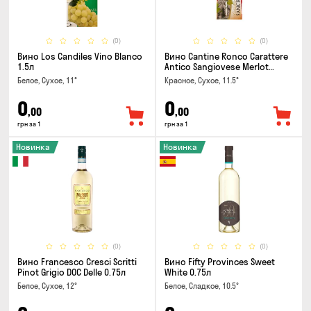
(0)
(0)
Вино Los Candiles Vino Blanco
Вино Cantine Ronco Carattere
1.5л
Antico Sangiovese Merlot
Rubicone IGT 0.25л
Белое, Сухое, 11°
Красное, Сухое, 11.5°
0
0
,00
,00
грн за 1
грн за 1
Новинка
Новинка
(0)
(0)
Вино Francesco Cresci Scritti
Вино Fifty Provinces Sweet
Pinot Grigio DOC Delle 0.75л
White 0.75л
Белое, Сухое, 12°
Белое, Сладкое, 10.5°