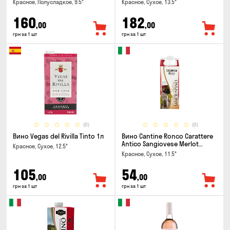
Красное, Полусладкое, 9.5°
Красное, Сухое, 13.5°
160
182
,00
,00
грн за 1 шт
грн за 1 шт
(0)
(0)
Вино Vegas del Rivilla Tinto 1л
Вино Cantine Ronco Carattere
Antico Sangiovese Merlot
Красное, Сухое, 12.5°
Rubicone IGT 0.25л
Красное, Сухое, 11.5°
105
54
,00
,00
грн за 1 шт
грн за 1 шт