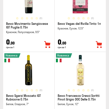
(0)
(0)
Вино Movimento Sangiovese
Вино Vegas del Rivilla Tinto 1л
IGT Puglia 0.75л
Красное, Сухое, 12.5°
Красное, Полусладкое, 9.5°
0
0
,00
,00
грн за 1
грн за 1
Новинка
Новинка
(0)
(0)
Вино Sgarzi Moscato IGT
Вино Francesco Cresci Scritti
Rubicone 0.75л
Pinot Grigio DOC Delle 0.75л
Белое, Сладкое, 7°
Белое, Сухое, 12°