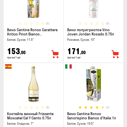
(0)
(0)
Вино Cantine Ronco Carattere
Вино полуигристое Vino
Antico Pinot Bianco
Joven Jordan Rosado 0.75л
Chardonnay Rubicone IGT 1л
Белое, Сухое, 11.5°
Розовое, Сухое, 10°
153
171
,00
,00
грн за 1 шт
грн за 1 шт
(0)
(2)
Коктейль винный Frizzante
Вино Cantine Ronco
Moscatel Cal Y Canto 0.75л
Sancrispino Bianco d'Italia 1л
Белое, Сладкое, 7°
Белое, Сухое, 10.5°