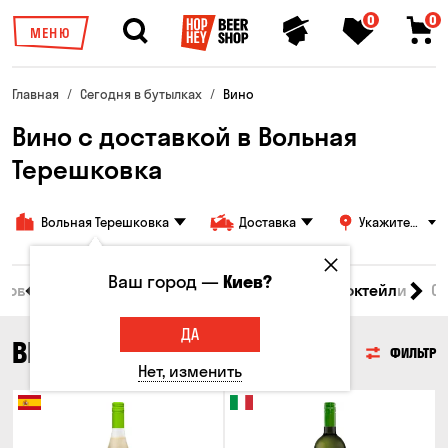
0
0
МЕНЮ
Главная
Сегодня в бутылках
Вино
Вино с доставкой в Вольная
Терешковка
Вольная Терешковка
Доставка
Укажите
адрес
Ваш город —
Киев?
 товары
Пиво
Сидр
Вино
Виски
Коктейли
С
ДА
ВИНО
ФИЛЬТР
Нет, изменить