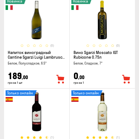
Новинка
Новинка
(0)
(0)
Напиток виноградный
Вино Sgarzi Moscato IGT
Cantine Sgarzi Luigi Lambrusco
Rubicone 0.75л
IGT Emilia Bianca Frizziante
Белое, Полусладкое, 6.5°
Белое, Сладкое, 7°
0.75л
189
0
,00
,00
грн за 1 шт
грн за 1
Только онлайн
Только онлайн
(1)
(1)