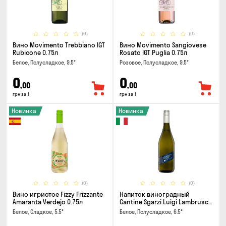
(0)
(0)
Вино Movimento Trebbiano IGT
Вино Movimento Sangiovese
Rubicone 0.75л
Rosato IGT Puglia 0.75л
Белое, Полусладкое, 9.5°
Розовое, Полусладкое, 9.5°
0
0
,00
,00
грн за 1
грн за 1
Новинка
Новинка
(0)
(0)
Вино игристое Fizzy Frizzante
Напиток виноградный
Amaranta Verdejo 0.75л
Cantine Sgarzi Luigi Lambrusco
IGT Emilia Bianca Frizziante
Белое, Сладкое, 5.5°
Белое, Полусладкое, 6.5°
0.75л