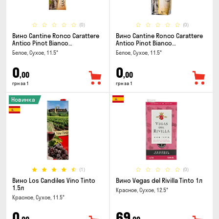
(0)
(0)
Вино Cantine Ronco Carattere
Вино Cantine Ronco Carattere
Antico Pinot Bianco
Antico Pinot Bianco
Chardonnay Rubicone IGT 0.25л
Chardonnay Rubicone IGT 1л
Белое, Сухое, 11.5°
Белое, Сухое, 11.5°
0
0
,00
,00
грн за 1
грн за 1
Новинка
(1)
(0)
Вино Los Candiles Vino Tinto
Вино Vegas del Rivilla Tinto 1л
1.5л
Красное, Сухое, 12.5°
Красное, Сухое, 11.5°
0
69