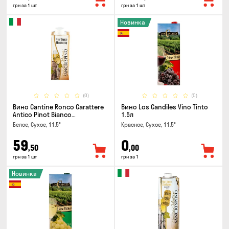
грн за 1 шт
грн за 1 шт
Новинка
(0)
(0)
Вино Cantine Ronco Carattere
Вино Los Candiles Vino Tinto
Antico Pinot Bianco
1.5л
Chardonnay Rubicone IGT 0.25л
Белое, Сухое, 11.5°
Красное, Сухое, 11.5°
59
0
,50
,00
грн за 1 шт
грн за 1
Новинка