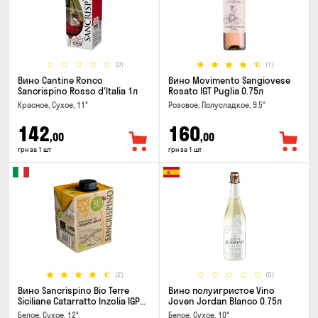
(0)
(1)
Вино Cantine Ronco
Вино Movimento Sangiovese
Sancrispino Rosso d'Italia 1л
Rosato IGT Puglia 0.75л
Красное, Сухое, 11°
Розовое, Полусладкое, 9.5°
142
160
,00
,00
грн за 1 шт
грн за 1 шт
(2)
(0)
Вино Sancrispino Bio Terre
Вино полуигристое Vino
Siciliane Catarratto Inzolia IGP
Joven Jordan Blanco 0.75л
0.5л
Белое, Сухое, 12°
Белое, Сухое, 10°