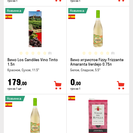
грн за 1
грн за 1
Новинка
Новинка
(0)
(0)
Вино Los Candiles Vino Tinto
Вино игристое Fizzy Frizzante
1.5л
Amaranta Verdejo 0.75л
Красное, Сухое, 11.5°
Белое, Сладкое, 5.5°
179
0
,00
,00
грн за 1 шт
грн за 1
Новинка