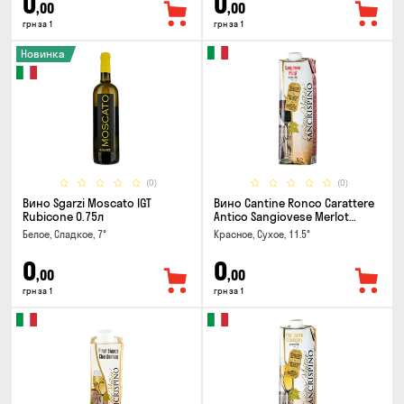
0
0
,00
,00
грн за 1
грн за 1
Новинка
(0)
(0)
Вино Sgarzi Moscato IGT
Вино Cantine Ronco Carattere
Rubicone 0.75л
Antico Sangiovese Merlot
Rubicone IGT 1л
Белое, Сладкое, 7°
Красное, Сухое, 11.5°
0
0
,00
,00
грн за 1
грн за 1