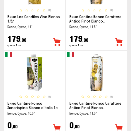
(0)
(0)
Вино Los Candiles Vino Blanco
Вино Cantine Ronco Carattere
1.5л
Antico Pinot Bianco
Chardonnay Rubicone IGT 1л
Белое, Сухое, 11°
Белое, Сухое, 11.5°
179
179
,00
,00
грн за 1 шт
грн за 1 шт
(0)
(0)
Вино Cantine Ronco
Вино Cantine Ronco Carattere
Sancrispino Bianco d'Italia 1л
Antico Pinot Bianco
Chardonnay Rubicone IGT 1л
Белое, Сухое, 10.5°
Белое, Сухое, 11.5°
0
0
,00
,00