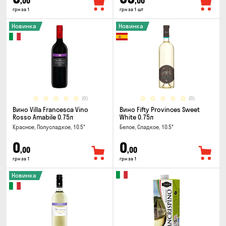
,00
,00
грн за 1
грн за 1 шт
Новинка
Новинка
(0)
(0)
Вино Villa Francesca Vino
Вино Fifty Provinces Sweet
Rosso Amabile 0.75л
White 0.75л
Красное, Полусладкое, 10.5°
Белое, Сладкое, 10.5°
0
0
,00
,00
грн за 1
грн за 1
Новинка