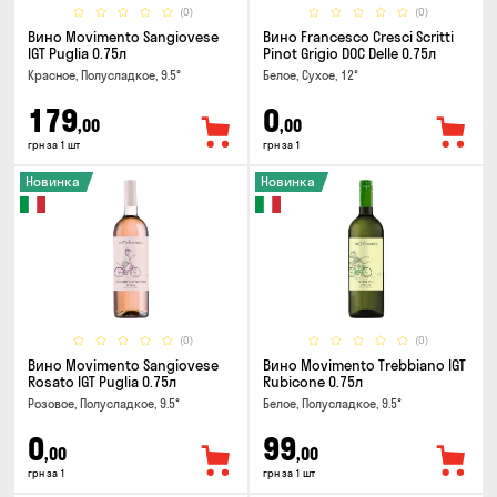
(0)
(0)
Вино Movimento Sangiovese
Вино Francesco Cresci Scritti
IGT Puglia 0.75л
Pinot Grigio DOC Delle 0.75л
Красное, Полусладкое, 9.5°
Белое, Сухое, 12°
179
0
,00
,00
грн за 1 шт
грн за 1
Новинка
Новинка
(0)
(0)
Вино Movimento Sangiovese
Вино Movimento Trebbiano IGT
Rosato IGT Puglia 0.75л
Rubicone 0.75л
Розовое, Полусладкое, 9.5°
Белое, Полусладкое, 9.5°
0
99
,00
,00
грн за 1
грн за 1 шт