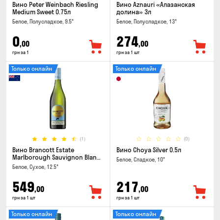
Вино Peter Weinbach Riesling
Вино Aznauri «Алазанская
Medium Sweet 0.75л
долина» 3л
Белое, Полусладкое, 9.5°
Белое, Полусладкое, 13°
0
274
,00
,00
грн за 1
грн за 1 шт
Только онлайн
Только онлайн
(1)
(0)
Вино Brancott Estate
Вино Choya Silver 0.5л
Marlborough Sauvignon Blanc
Белое, Сладкое, 10°
0.75л
Белое, Сухое, 12.5°
549
217
,00
,00
грн за 1 шт
грн за 1 шт
Только онлайн
Только онлайн