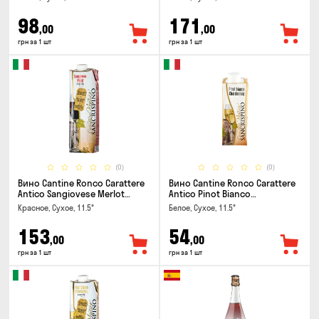
98
171
,00
,00
грн за 1 шт
грн за 1 шт
(0)
(0)
Вино Cantine Ronco Carattere
Вино Cantine Ronco Carattere
Antico Sangiovese Merlot
Antico Pinot Bianco
Rubicone IGT 1л
Chardonnay Rubicone IGT 0.25л
Красное, Сухое, 11.5°
Белое, Сухое, 11.5°
153
54
,00
,00
грн за 1 шт
грн за 1 шт