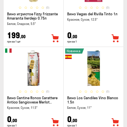
(0)
(0)
Вино игристое Fizzy Frizzante
Вино Vegas del Rivilla Tinto 1л
Amaranta Verdejo 0.75л
Красное, Сухое, 12.5°
Белое, Сладкое, 5.5°
199
0
,00
,00
грн за 1 шт
грн за 1
Новинка
(0)
(0)
Вино Cantine Ronco Carattere
Вино Los Candiles Vino Blanco
Antico Sangiovese Merlot
1.5л
Rubicone IGT 1л
Красное, Сухое, 11.5°
Белое, Сухое, 11°
0
0
,00
,00
грн за 1
грн за 1