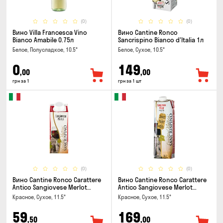
(0)
(0)
Вино Villa Francesca Vino
Вино Cantine Ronco
Bianco Amabile 0.75л
Sancrispino Bianco d'Italia 1л
Белое, Полусладкое, 10.5°
Белое, Сухое, 10.5°
0
149
,00
,00
грн за 1
грн за 1 шт
(0)
(0)
Вино Cantine Ronco Carattere
Вино Cantine Ronco Carattere
Antico Sangiovese Merlot
Antico Sangiovese Merlot
Rubicone IGT 0.25л
Rubicone IGT 1л
Красное, Сухое, 11.5°
Красное, Сухое, 11.5°
59
169
,50
,00