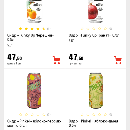
(1)
(0)
Сидр «Funky Up Черешня»
Сидр «Funky Up Гранат» 0.5л
0.5л
5.5°
5.5°
47
47
,50
,50
грн за 1 шт
грн за 1 шт
(0)
(0)
Сидр «Pinkel» яблоко-персик-
Сидр «Pinkel» яблоко-дыня
манго 0.5л
0.5л