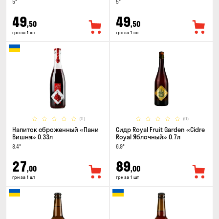
5°
5°
49
49
,50
,50
грн за 1 шт
грн за 1 шт
(0)
(0)
Напиток сброженный «Пани
Сидр Royal Fruit Garden «Cidre
Вишня» 0.33л
Royal Яблочный» 0.7л
8.4°
6.9°
27
89
,00
,00
грн за 1 шт
грн за 1 шт