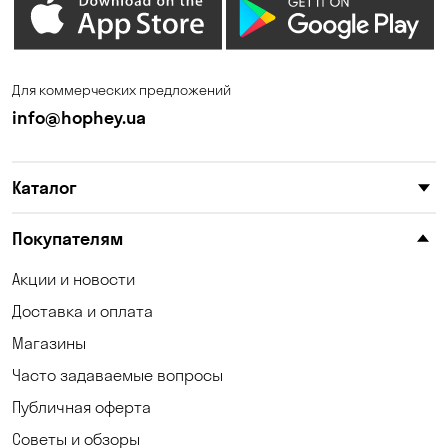
Кременчуг
Кривой Рог
Кропивницкий
Крюковщина
Для коммерческих предложений
Кулеши
Кушугум
info@hophey.ua
Лески
Лесники
Каталог
Маламовка
Николаев
Николаевка
Новополье
Покупателям
Новоселки
Новоселовка
Акции и новости
Доставка и оплата
Одесса
Орловщина
Магазины
Павлоград
Песчанка
Часто задаваемые вопросы
Петропавловская
Публичная оферта
Погребы
Борщаговка
Советы и обзоры