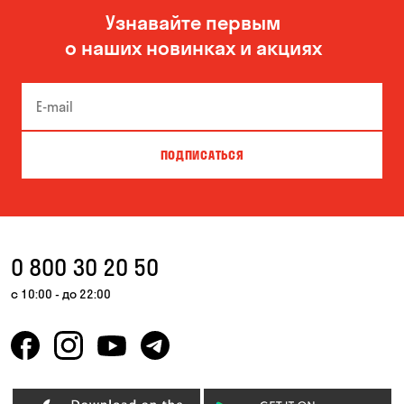
Узнавайте первым
Великая Северинка
Вита-Почтовая
о наших новинках и акциях
Вишневое
Вышгород
Гатное
Гнедин
Гора
Горишние Плавни
ПОДПИСАТЬСЯ
Дмитровка
Днепр
Елизаветовка
Зазимье
Запорожье
Каменные Потоки
0 800 30 20 50
Каменское
Келеберда
с 10:00 - до 22:00
Киев
Корсунцы
Котовка
Коцюбинское
Кошары
Красноселка