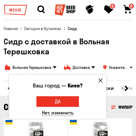
0
0
МЕНЮ
Главная
Сегодня в бутылках
Сидр
Сидр с доставкой в Вольная
Терешковка
Вольная Терешковка
Доставка
Укажите
адрес
Ваш город —
Киев?
Все товары
Пиво
Сидр
Вино
Виски
Кокте
ДА
СИДР
ФИЛЬТР
Нет, изменить