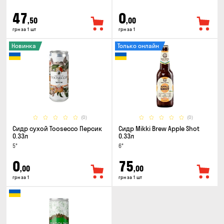
47
0
,50
,00
грн за 1 шт
грн за 1
Новинка
Только онлайн
(0)
(0)
Сидр сухой Toosecco Персик
Сидр Mikki Brew Apple Shot
0.33л
0.33л
5°
6°
0
75
,00
,00
грн за 1
грн за 1 шт