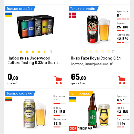
Только онлайн
Только онлайн
Крепость
8
°
Горечь
25
IBU
Плотность
12.5
%
(1)
(0)
Набор пива Underwood
Пиво Faxe Royal Strong 0.5л
Culture Tasting 0.33л x 9шт +
Светлое, Фильтрованное, 8°
бокал
0
65
,00
,00
грн за 1
грн за 1 шт
Только онлайн
Топ продаж
Крепость
Крепость
5
°
4.5
°
Горечь
Горечь
21
IBU
13
IBU
Плотность
Плотность
12
%
11
%