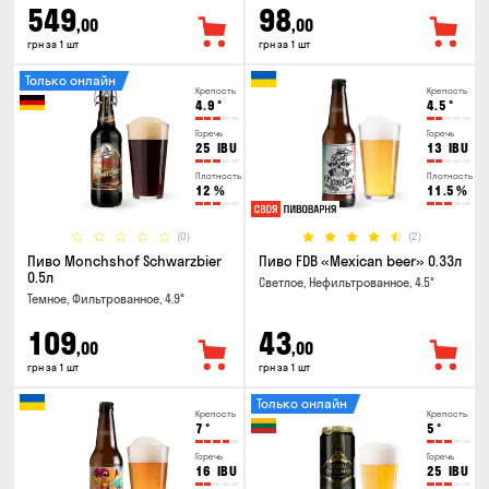
549
98
,00
,00
грн за 1 шт
грн за 1 шт
Только онлайн
Крепость
Крепость
4.9
°
4.5
°
Горечь
Горечь
25
IBU
13
IBU
Плотность
Плотность
12
%
11.5
%
(0)
(2)
Пиво Monchshof Schwarzbier
Пиво FDB «Mexican beer» 0.33л
0.5л
Светлое, Нефильтрованное, 4.5°
Темное, Фильтрованное, 4.9°
109
43
,00
,00
грн за 1 шт
грн за 1 шт
Только онлайн
Крепость
Крепость
7
°
5
°
Горечь
Горечь
16
IBU
25
IBU