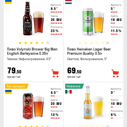
Крепость
Крепость
8.5
°
5
°
Горечь
Горечь
35
IBU
19
IBU
Плотность
Плотность
23
%
11.5
%
(3)
(0)
Пиво Volynski Browar Big Man
Пиво Heineken Lager Beer
English Barleywine 0.35л
Premium Quality 0.5л
Темное, Нефильтрованное, 8.5°
Светлое, Фильтрованное, 5°
79
69
,50
,50
грн за 1 шт
грн за 1 шт
Топ продаж
Новинка
Крепость
Крепость
4.5
°
0
°
Горечь
Горечь
20
IBU
10
IBU
Плотность
Плотность
13
%
6
%
(5)
(0)