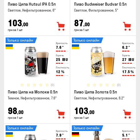
Пиво Ципа Hutsul IPA 0.5л
Пиво Budweiser Budvar 0.5л
Светлое, Нефильтрованное, 6°
Светлое, Фильтрованное, 5°
103
87
,00
,00
грн за 1 шт
грн за 1 шт
Только онлайн
Только онлайн
Крепость
Крепость
7.6
°
6.2
°
Горечь
Горечь
25
IBU
27
IBU
Плотность
Плотность
12
%
17.5
%
(0)
(0)
Пиво Ципа на Молоке 0.5л
Пиво Ципа Золота 0.5л
Темное, Нефильтрованное, 7.6°
Светлое, Нефильтрованное, 6.2°
98
103
,00
,00
грн за 1 шт
грн за 1 шт
Только онлайн
Только онлайн
Крепость
Крепость
7.9
°
5.1
°