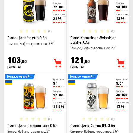
Горечь
Горечь
72
IBU
14
IBU
Плотность
Плотность
21
%
13
%
(0)
(0)
Пиво Ципа Чорна 0.5л
Пиво Kapuziner Weissbier
Dunkel 0.5л
Темное, Нефильтрованное, 7.9°
Темное, Нефильтрованное, 5.1°
103
121
,00
,00
грн за 1 шт
грн за 1 шт
Только онлайн
Только онлайн
Крепость
Крепость
5
°
5.5
°
Горечь
Горечь
12
IBU
36
IBU
Плотность
Плотность
11.5
%
13
%
(0)
(0)
Пиво Ципа на пшенице 0.5л
Пиво Ципа Квітка IPL 0.5л
Белое, Нефильтрованное, 5°
Светлое, Нефильтрованное, 5.5°