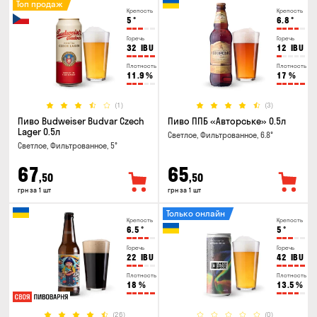
Топ продаж
Крепость
Крепость
5
°
6.8
°
Горечь
Горечь
32
IBU
12
IBU
Плотность
Плотность
11.9
%
17
%
(1)
(3)
Пиво Budweiser Budvar Czech
Пиво ППБ «Авторське» 0.5л
Lager 0.5л
Светлое, Фильтрованное, 6.8°
Светлое, Фильтрованное, 5°
67
65
,50
,50
грн за 1 шт
грн за 1 шт
Только онлайн
Крепость
Крепость
6.5
°
5
°
Горечь
Горечь
22
IBU
42
IBU
Плотность
Плотность
18
%
13.5
%
(26)
(0)