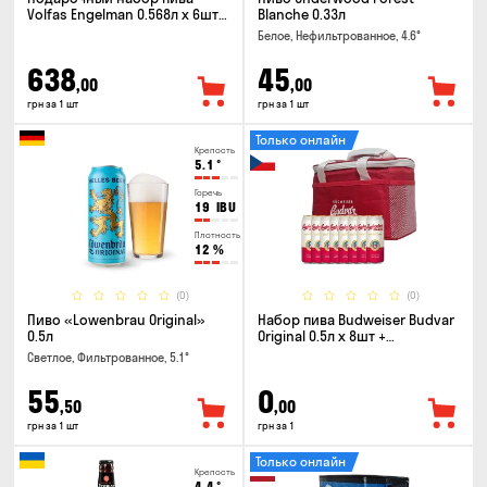
Volfas Engelman 0.568л x 6шт +
Blanche 0.33л
бокал 0.568л
Белое, Нефильтрованное, 4.6°
638
45
,00
,00
грн за 1 шт
грн за 1 шт
Только онлайн
Крепость
5.1
°
Горечь
19
IBU
Плотность
12
%
(0)
(0)
Пиво «Lowenbrau Original»
Набор пива Budweiser Budvar
0.5л
Original 0.5л x 8шт +
термосумка
Светлое, Фильтрованное, 5.1°
55
0
,50
,00
грн за 1 шт
грн за 1
Только онлайн
Крепость
4.4
°