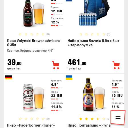
Горечь
12
IBU
Плотность
12
%
(0)
(0)
Пиво Volynski Browar «Amber»
Набор пива Bavaria 0.5л х 6шт
0.35л
+ термосумка
Светлое, Нефильтрованное, 4.4°
39
461
,00
,00
грн за 1 шт
грн за 1 шт
Крепость
Крепость
4.8
°
4.9
°
Горечь
Горечь
23
IBU
10
IBU
Плотность
Плотность
11.8
%
11
%
(0)
(3)
Пиво «Paderborner Pilsner»
Пиво Полтавпиво «Pivna