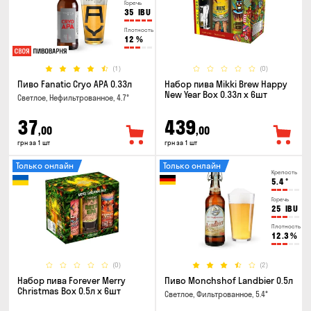
Горечь
35
IBU
Плотность
12
%
(1)
(0)
Пиво Fanatic Cryo APA 0.33л
Набор пива Mikki Brew Happy
New Year Box 0.33л x 6шт
Светлое, Нефильтрованное, 4.7°
37
439
,00
,00
грн за 1 шт
грн за 1 шт
Только онлайн
Только онлайн
Крепость
5.4
°
Горечь
25
IBU
Плотность
12.3
%
(0)
(2)
Набор пива Forever Merry
Пиво Monchshof Landbier 0.5л
Christmas Box 0.5л x 6шт
Светлое, Фильтрованное, 5.4°