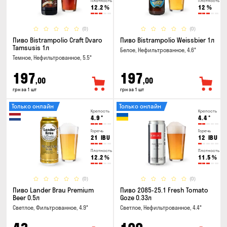
Плотность
Плотность
12.2
%
12
%
(0)
(0)
Пиво Bistrampolio Craft Dvaro
Пиво Bistrampolio Weissbier 1л
Tamsusis 1л
Белое, Нефильтрованное, 4.6°
Темное, Нефильтрованное, 5.5°
197
197
,00
,00
грн за 1 шт
грн за 1 шт
Только онлайн
Только онлайн
Крепость
Крепость
4.9
°
4.4
°
Горечь
Горечь
21
IBU
12
IBU
Плотность
Плотность
12.2
%
11.5
%
(0)
(0)
Пиво Lander Brau Premium
Пиво 2085-25.1 Fresh Tomato
Beer 0.5л
Goze 0.33л
Светлое, Фильтрованное, 4.9°
Светлое, Нефильтрованное, 4.4°