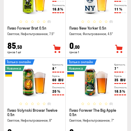
Плотность
Плотность
16.8
%
11
%
(0)
(0)
Пиво Forever Brat 0.5л
Пиво New Yorker 0.5л
Светлое, Нефильтрованное, 7.5°
Светлое, Фильтрованное, 4.5°
85
0
,50
,00
грн за 1 шт
грн за 1
Только онлайн
Только онлайн
Крепость
Крепость
Новинка
Новинка
8
°
7
°
Горечь
Горечь
60
IBU
35
IBU
Плотность
Плотность
20
%
16.5
%
(0)
(0)
Пиво Volynski Browar Twelve
Пиво Forever The Big Apple
0.5л
0.5л
Светлое, Нефильтрованное, 8°
Светлое, Нефильтрованное, 7°