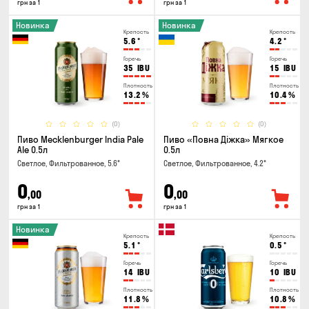
грн за 1
грн за 1
Новинка
Новинка
Крепость
Крепость
5.6
°
4.2
°
Горечь
Горечь
35
IBU
15
IBU
Плотность
Плотность
13.2
%
10.4
%
(0)
(0)
Пиво Mecklenburger India Pale
Пиво «Повна Діжка» Мягкое
Ale 0.5л
0.5л
Светлое, Фильтрованное, 5.6°
Светлое, Фильтрованное, 4.2°
0
0
,00
,00
грн за 1
грн за 1
Новинка
Крепость
Крепость
5.1
°
0.5
°
Горечь
Горечь
14
IBU
10
IBU
Плотность
Плотность
11.8
%
10.8
%