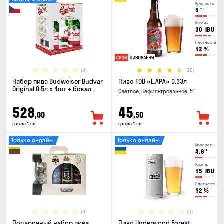
Крепость
5
°
Горечь
30
IBU
Плотность
12
%
(0)
(30)
Набор пива Budweiser Budvar
Пиво FDB «L.APA» 0.33л
Original 0.5л х 4шт + бокал
Светлое, Нефильтрованное, 5°
0.33л
528
45
,00
,50
грн за 1 шт
грн за 1 шт
Только онлайн
Только онлайн
Крепость
4.6
°
Горечь
15
IBU
Плотность
12
%
(0)
(0)
Подарочный набор пива
Пиво Underwood Forest