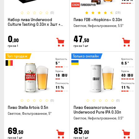
(0)
(28)
Набор пива Underwood
Пиво FDB «Hopkins» 0.33л
Culture Tasting 0.33л x 3шт +
Светлое, Нефильтрованное, 5.5°
бокал
0
47
,00
,50
грн за 1
грн за 1 шт
Топ продаж
Только онлайн
Крепость
Крепость
5
°
0.5
°
Горечь
Горечь
18
IBU
40
IBU
Плотность
Плотность
11
%
11
%
(0)
(0)
Пиво Stella Artois 0.5л
Пиво безалкогольное
Underwood Pure IPA 0.33л
Светлое, Фильтрованное, 5°
Светлое, Нефильтрованное, 0.5°
69
85
,50
,00
грн за 1 шт
грн за 1 шт