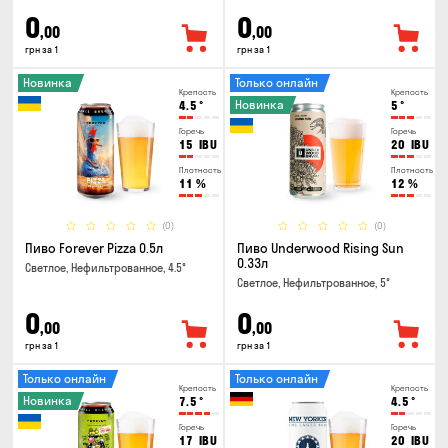
0
0
,00
,00
грн за 1
грн за 1
Новинка
Только онлайн
Крепость
Крепость
Новинка
4.5
°
5
°
Горечь
Горечь
15
IBU
20
IBU
Плотность
Плотность
11
%
12
%
(0)
(0)
Пиво Forever Pizza 0.5л
Пиво Underwood Rising Sun
0.33л
Светлое, Нефильтрованное, 4.5°
Светлое, Нефильтрованное, 5°
0
0
,00
,00
грн за 1
грн за 1
Только онлайн
Только онлайн
Крепость
Крепость
Новинка
7.5
°
4.5
°
Горечь
Горечь
17
IBU
20
IBU