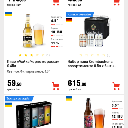
грн за 1 шт
грн за 1 шт
Только онлайн
Крепость
4.5
°
Горечь
10
IBU
Плотность
11
%
(1)
(0)
Пиво «Чайка Чорноморська»
Набор пива Krombacher в
0.45л
ассортименте 0.5л х 6шт +
термосумка
Светлое, Фильтрованное, 4.5°
59
615
,50
,00
грн за 1 шт
грн за 1 шт
Только онлайн
Крепость
5.5
°
Горечь
42
IBU
Плотность
14.5
%