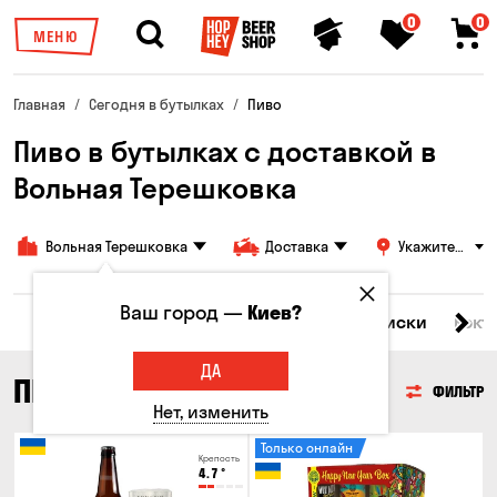
0
0
МЕНЮ
Главная
Сегодня в бутылках
Пиво
Пиво в бутылках с доставкой в
Вольная Терешковка
Вольная Терешковка
Доставка
Укажите
адрес
Ваш город —
Киев?
Все товары
Пиво
Сидр
Вино
Виски
Кокт
ДА
ПИВО
ФИЛЬТР
Нет, изменить
Только онлайн
Крепость
4.7
°