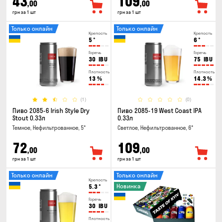
43
109
,00
,00
грн за 1 шт
грн за 1 шт
Только онлайн
Только онлайн
Крепость
Крепость
5
°
6
°
Горечь
Горечь
30
IBU
75
IBU
Плотность
Плотность
13
%
14.3
%
(1)
(0)
Пиво 2085-6 Irish Style Dry
Пиво 2085-19 West Coast IPA
Stout 0.33л
0.33л
Темное, Нефильтрованное, 5°
Светлое, Нефильтрованное, 6°
72
109
,00
,00
грн за 1 шт
грн за 1 шт
Только онлайн
Только онлайн
Крепость
Новинка
5.3
°
Горечь
30
IBU
Плотность