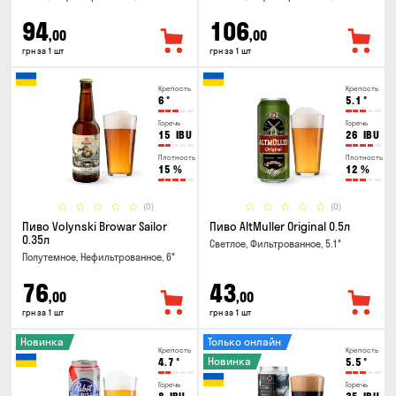
94
106
,00
,00
грн за 1 шт
грн за 1 шт
Крепость
Крепость
6
°
5.1
°
Горечь
Горечь
15
IBU
26
IBU
Плотность
Плотность
15
%
12
%
(0)
(0)
Пиво Volynski Browar Sailor
Пиво AltMuller Original 0.5л
0.35л
Светлое, Фильтрованное, 5.1°
Полутемное, Нефильтрованное, 6°
76
43
,00
,00
грн за 1 шт
грн за 1 шт
Новинка
Только онлайн
Крепость
Крепость
Новинка
4.7
°
5.5
°
Горечь
Горечь