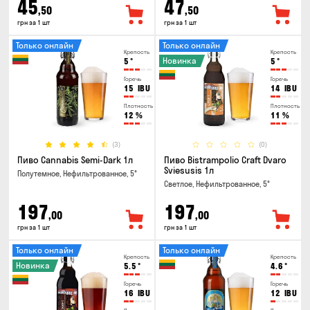
45
47
,50
,50
грн за 1 шт
грн за 1 шт
Только онлайн
Только онлайн
Крепость
Крепость
Новинка
5
°
5
°
Горечь
Горечь
15
IBU
14
IBU
Плотность
Плотность
12
%
11
%
(3)
(0)
Пиво Cannabis Semi-Dark 1л
Пиво Bistrampolio Craft Dvaro
Sviesusis 1л
Полутемное, Нефильтрованное, 5°
Светлое, Нефильтрованное, 5°
197
197
,00
,00
грн за 1 шт
грн за 1 шт
Только онлайн
Только онлайн
Крепость
Крепость
Новинка
5.5
°
4.6
°
Горечь
Горечь
16
IBU
12
IBU