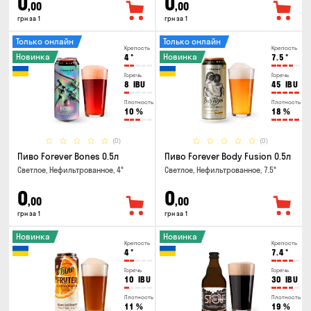
0
0
,00
,00
грн за 1
грн за 1
Только онлайн
Только онлайн
Крепость
Крепость
Новинка
Новинка
4
°
7.5
°
Горечь
Горечь
8
IBU
45
IBU
Плотность
Плотность
10
%
18
%
(0)
(0)
Пиво Forever Bones 0.5л
Пиво Forever Body Fusion 0.5л
Светлое, Нефильтрованное, 4°
Светлое, Нефильтрованное, 7.5°
0
0
,00
,00
грн за 1
грн за 1
Новинка
Новинка
Крепость
Крепость
4
°
7.4
°
Горечь
Горечь
10
IBU
30
IBU
Плотность
Плотность
11
%
19
%