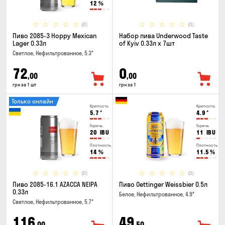
12
%
(0)
(0)
Пиво 2085-3 Hoppy Mexican
Набор пива Underwood Taste
Lager 0.33л
of Kyiv 0.33л x 7шт
Светлое, Нефильтрованное, 5.3°
72
0
,00
,00
грн за 1 шт
грн за 1
Только онлайн
Крепость
Крепость
5.7
°
4.9
°
Горечь
Горечь
20
IBU
11
IBU
Плотность
Плотность
14
%
11.5
%
(0)
(0)
Пиво 2085-16.1 AZACCA NEIPA
Пиво Oettinger Weissbier 0.5л
0.33л
Белое, Нефильтрованное, 4.9°
Светлое, Нефильтрованное, 5.7°
116
49
,00
,50