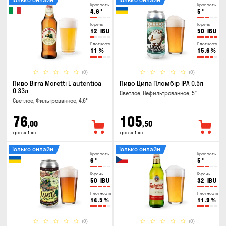
Крепость
Крепость
4.6
°
5
°
Горечь
Горечь
12
IBU
50
IBU
Плотность
Плотность
11
%
15.6
%
(0)
(0)
Пиво Birra Moretti L'autentica
Пиво Ципа Пломбір IPA 0.5л
0.33л
Светлое, Нефильтрованное, 5°
Светлое, Фильтрованное, 4.6°
76
105
,00
,50
грн за 1 шт
грн за 1 шт
Только онлайн
Только онлайн
Крепость
Крепость
6
°
5
°
Горечь
Горечь
50
IBU
32
IBU
Плотность
Плотность
14.5
%
11.9
%
(0)
(0)