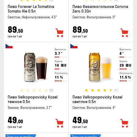
Пиво Forever La Tomatina
Пиво безалкогольное Corona
Tomato Ale 0.5л
Zero 0.33л
Светлое, Нефильтрованное, 4.5°
Светлое, Фильтрованное, 0°
89
89
,50
,50
грн за 1 шт
грн за 1 шт
Крепость
Крепость
3.7
°
4
°
Горечь
Горечь
14
IBU
20
IBU
Плотность
Плотность
11
%
11.5
%
(0)
(1)
Пиво Velkopopovicky Kozel
Пиво Velkopopovicky Kozel
темное 0.5л
светлое 0.5л
Темное, Фильтрованное, 3.7°
Светлое, Фильтрованное, 4°
49
49
,00
,50
грн за 1 шт
грн за 1 шт
Только онлайн
Только онлайн