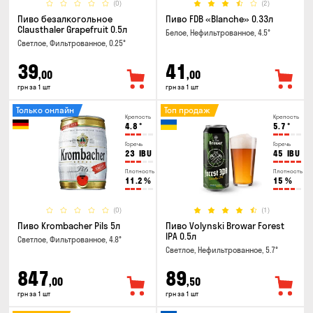
(0)
(2)
Пиво безалкогольное
Пиво FDB «Blanche» 0.33л
Clausthaler Grapefruit 0.5л
Белое, Нефильтрованное, 4.5°
Светлое, Фильтрованное, 0.25°
39
41
,00
,00
грн за 1 шт
грн за 1 шт
Только онлайн
Топ продаж
Крепость
Крепость
4.8
°
5.7
°
Горечь
Горечь
23
IBU
45
IBU
Плотность
Плотность
11.2
%
15
%
(0)
(1)
Пиво Krombacher Pils 5л
Пиво Volynski Browar Forest
IPA 0.5л
Светлое, Фильтрованное, 4.8°
Светлое, Нефильтрованное, 5.7°
847
89
,00
,50
грн за 1 шт
грн за 1 шт