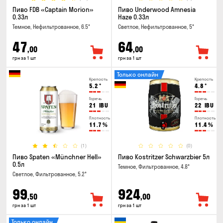
Пиво FDB «Captain Morion»
Пиво Underwood Amnesia
0.33л
Haze 0.33л
Темное, Нефильтрованное, 6.5°
Светлое, Нефильтрованное, 5°
47
64
,00
,00
грн за 1 шт
грн за 1 шт
Только онлайн
Крепость
Крепость
5.2
°
4.8
°
Горечь
Горечь
21
IBU
22
IBU
Плотность
Плотность
11.7
%
11.4
%
(1)
(0)
Пиво Spaten «Münchner Hell»
Пиво Kostritzer Schwarzbier 5л
0.5л
Темное, Фильтрованное, 4.8°
Светлое, Фильтрованное, 5.2°
99
924
,50
,00
грн за 1 шт
грн за 1 шт
Только онлайн