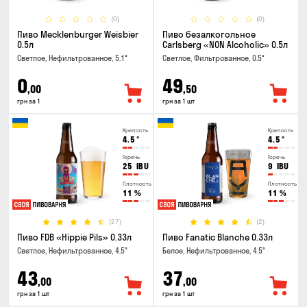
(0)
(0)
Пиво Mecklenburger Weisbier
Пиво безалкогольное
0.5л
Carlsberg «NON Alcoholic» 0.5л
Светлое, Нефильтрованное, 5.1°
Светлое, Фильтрованное, 0.5°
0
49
,00
,50
грн за 1
грн за 1 шт
Крепость
Крепость
4.5
°
4.5
°
Горечь
Горечь
25
IBU
9
IBU
Плотность
Плотность
11
%
11
%
(27)
(2)
Пиво FDB «Hippie Pils» 0.33л
Пиво Fanatic Blanche 0.33л
Светлое, Нефильтрованное, 4.5°
Белое, Нефильтрованное, 4.5°
43
37
,00
,00
грн за 1 шт
грн за 1 шт