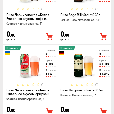
(0)
(0)
Пиво Черниговское «Белое
Пиво Saga Milk Stout 0.33л
Fruter» со вкусом кофе и
Темное, Нефильтрованное, 7.4°
апельсина 0.5 л
Светлое, Фильтрованное, 4°
0
0
,00
,00
грн за 1
грн за 1
Новинка
Новинка
Крепость
Крепость
4
°
5
°
Горечь
Горечь
7
IBU
21
IBU
Плотность
Плотность
11
%
11.2
%
(0)
(0)
Пиво Черниговское «Белое
Пиво Darguner Pilsener 0.5л
Fruter» со вкусом арбуза и
Светлое, Фильтрованное, 5°
мяты 0.5л
Светлое, Нефильтрованное, 4°
0
0
,00
,00