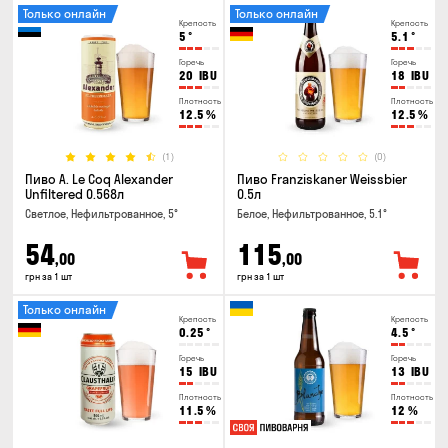
Только онлайн
Только онлайн
Крепость
Крепость
5
°
5.1
°
Горечь
Горечь
20
IBU
18
IBU
Плотность
Плотность
12.5
%
12.5
%
(1)
(0)
Пиво A. Le Coq Alexander
Пиво Franziskaner Weissbier
Unfiltered 0.568л
0.5л
Светлое, Нефильтрованное, 5°
Белое, Нефильтрованное, 5.1°
54
115
,00
,00
грн за 1 шт
грн за 1 шт
Только онлайн
Крепость
Крепость
0.25
°
4.5
°
Горечь
Горечь
15
IBU
13
IBU
Плотность
Плотность
11.5
%
12
%