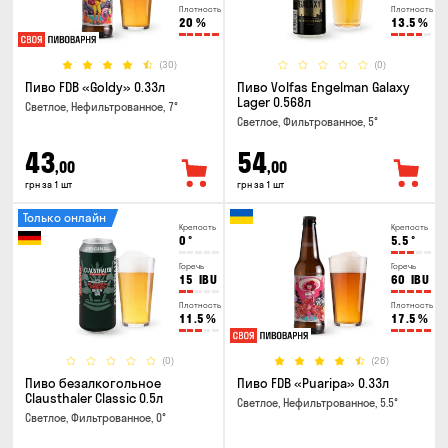
Плотность
Плотность
20
%
13.5
%
(30)
(0)
Пиво FDB «Goldy» 0.33л
Пиво Volfas Engelman Galaxy
Lager 0.568л
Светлое, Нефильтрованное, 7°
Светлое, Фильтрованное, 5°
43
54
,00
,00
грн за 1 шт
грн за 1 шт
Только онлайн
Крепость
Крепость
0
°
5.5
°
Горечь
Горечь
15
IBU
60
IBU
Плотность
Плотность
11.5
%
17.5
%
(0)
(26)
Пиво безалкогольное
Пиво FDB «Puaripa» 0.33л
Clausthaler Classic 0.5л
Светлое, Нефильтрованное, 5.5°
Светлое, Фильтрованное, 0°