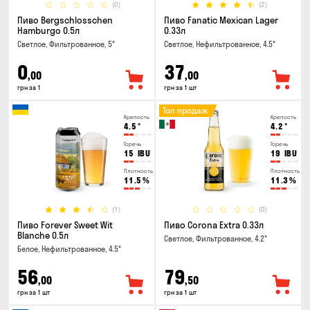
(0)
(2)
Пиво Bergschlosschen
Пиво Fanatic Mexican Lager
Hamburgo 0.5л
0.33л
Светлое, Фильтрованное, 5°
Светлое, Нефильтрованное, 4.5°
0
37
,00
,00
грн за 1
грн за 1 шт
Топ продаж
Крепость
Крепость
4.5
°
4.2
°
Горечь
Горечь
15
IBU
19
IBU
Плотность
Плотность
11.5
%
11.3
%
(1)
(0)
Пиво Forever Sweet Wit
Пиво Corona Extra 0.33л
Blanche 0.5л
Светлое, Фильтрованное, 4.2°
Белое, Нефильтрованное, 4.5°
56
79
,00
,50
грн за 1 шт
грн за 1 шт