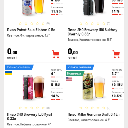
8
IBU
35
IBU
Плотность
Плотность
11.5
%
14
%
(0)
(0)
Пиво Pabst Blue Ribbon 0.5л
Пиво SHO Brewery ШО Sukhoy
Cherniy 0.33л
Светлое, Фильтрованное, 4.7°
Темное, Нефильтрованное, 5.5°
0
0
,00
,00
грн за 1
грн за 1
Только онлайн
Только онлайн
Крепость
Крепость
Новинка
4
°
4.7
°
Горечь
Горечь
5
IBU
10
IBU
Плотность
Плотность
14
%
10.5
%
(0)
(0)
Пиво SHO Brewery ШО Kysil
Пиво Miller Genuine Draft 0.48л
0.33л
Светлое, Фильтрованное, 4.7°
Светлое, Нефильтрованное, 4°