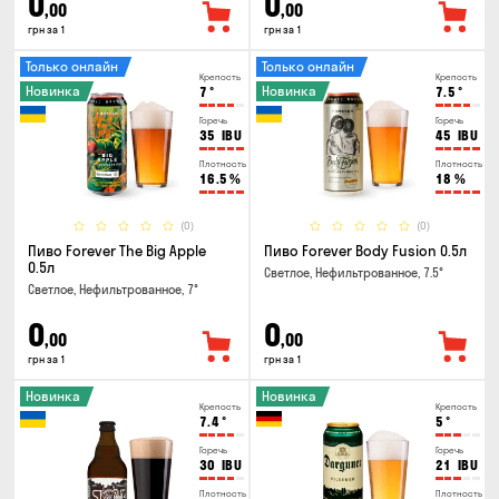
0
0
,00
,00
грн за 1
грн за 1
Только онлайн
Только онлайн
Крепость
Крепость
Новинка
Новинка
7
°
7.5
°
Горечь
Горечь
35
IBU
45
IBU
Плотность
Плотность
16.5
%
18
%
(0)
(0)
Пиво Forever The Big Apple
Пиво Forever Body Fusion 0.5л
0.5л
Светлое, Нефильтрованное, 7.5°
Светлое, Нефильтрованное, 7°
0
0
,00
,00
грн за 1
грн за 1
Новинка
Новинка
Крепость
Крепость
7.4
°
5
°
Горечь
Горечь
30
IBU
21
IBU
Плотность
Плотность