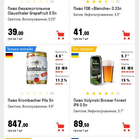
(0)
(2)
Пиво безалкогольное
Пиво FDB «Blanche» 0.33л
Clausthaler Grapefruit 0.5л
Белое, Нефильтрованное, 4.5°
Светлое, Фильтрованное, 0.25°
39
41
,00
,00
грн за 1 шт
грн за 1 шт
Только онлайн
Топ продаж
Крепость
Крепость
4.8
°
5.7
°
Горечь
Горечь
23
IBU
45
IBU
Плотность
Плотность
11.2
%
15
%
(0)
(1)
Пиво Krombacher Pils 5л
Пиво Volynski Browar Forest
IPA 0.5л
Светлое, Фильтрованное, 4.8°
Светлое, Нефильтрованное, 5.7°
847
89
,00
,50
грн за 1 шт
грн за 1 шт