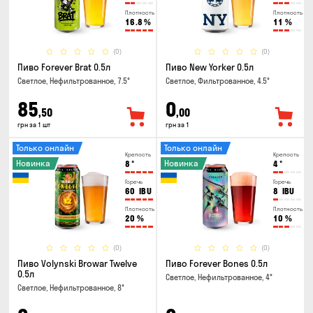
Плотность
Плотность
16.8
%
11
%
(0)
(0)
Пиво Forever Brat 0.5л
Пиво New Yorker 0.5л
Светлое, Нефильтрованное, 7.5°
Светлое, Фильтрованное, 4.5°
85
0
,50
,00
грн за 1 шт
грн за 1
Только онлайн
Только онлайн
Крепость
Крепость
Новинка
Новинка
8
°
4
°
Горечь
Горечь
60
IBU
8
IBU
Плотность
Плотность
20
%
10
%
(0)
(0)
Пиво Volynski Browar Twelve
Пиво Forever Bones 0.5л
0.5л
Светлое, Нефильтрованное, 4°
Светлое, Нефильтрованное, 8°