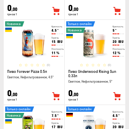
0
0
,00
,00
грн за 1
грн за 1
Новинка
Только онлайн
Крепость
Крепость
Новинка
4.5
°
5
°
Горечь
Горечь
15
IBU
20
IBU
Плотность
Плотность
11
%
12
%
(0)
(0)
Пиво Forever Pizza 0.5л
Пиво Underwood Rising Sun
0.33л
Светлое, Нефильтрованное, 4.5°
Светлое, Нефильтрованное, 5°
0
0
,00
,00
грн за 1
грн за 1
Только онлайн
Только онлайн
Крепость
Крепость
Новинка
7.5
°
4.5
°
Горечь
Горечь
17
IBU
20
IBU