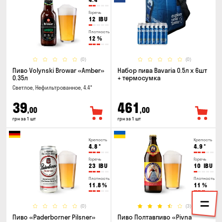
Горечь
12
IBU
Плотность
12
%
(0)
(0)
Пиво Volynski Browar «Amber»
Набор пива Bavaria 0.5л х 6шт
0.35л
+ термосумка
Светлое, Нефильтрованное, 4.4°
39
461
,00
,00
грн за 1 шт
грн за 1 шт
Крепость
Крепость
4.8
°
4.9
°
Горечь
Горечь
23
IBU
10
IBU
Плотность
Плотность
11.8
%
11
%
(0)
(3)
Пиво «Paderborner Pilsner»
Пиво Полтавпиво «Pivna