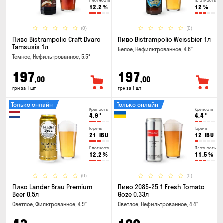
Плотность
Плотность
12.2
%
12
%
(0)
(0)
Пиво Bistrampolio Craft Dvaro
Пиво Bistrampolio Weissbier 1л
Tamsusis 1л
Белое, Нефильтрованное, 4.6°
Темное, Нефильтрованное, 5.5°
197
197
,00
,00
грн за 1 шт
грн за 1 шт
Только онлайн
Только онлайн
Крепость
Крепость
4.9
°
4.4
°
Горечь
Горечь
21
IBU
12
IBU
Плотность
Плотность
12.2
%
11.5
%
(0)
(0)
Пиво Lander Brau Premium
Пиво 2085-25.1 Fresh Tomato
Beer 0.5л
Goze 0.33л
Светлое, Фильтрованное, 4.9°
Светлое, Нефильтрованное, 4.4°