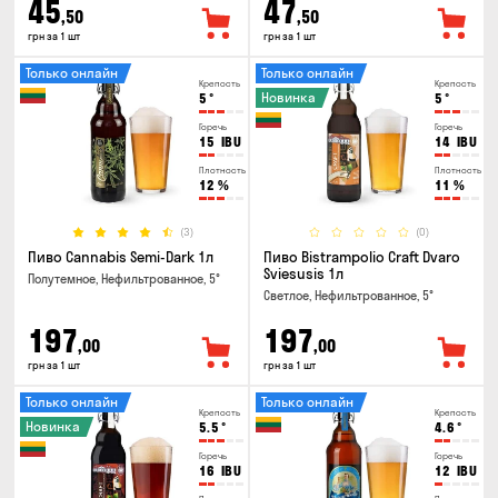
45
47
,50
,50
грн за 1 шт
грн за 1 шт
Только онлайн
Только онлайн
Крепость
Крепость
Новинка
5
°
5
°
Горечь
Горечь
15
IBU
14
IBU
Плотность
Плотность
12
%
11
%
(3)
(0)
Пиво Cannabis Semi-Dark 1л
Пиво Bistrampolio Craft Dvaro
Sviesusis 1л
Полутемное, Нефильтрованное, 5°
Светлое, Нефильтрованное, 5°
197
197
,00
,00
грн за 1 шт
грн за 1 шт
Только онлайн
Только онлайн
Крепость
Крепость
Новинка
5.5
°
4.6
°
Горечь
Горечь
16
IBU
12
IBU