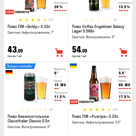
Плотность
Плотность
20
%
13.5
%
(30)
(0)
Пиво FDB «Goldy» 0.33л
Пиво Volfas Engelman Galaxy
Lager 0.568л
Светлое, Нефильтрованное, 7°
Светлое, Фильтрованное, 5°
43
54
,00
,00
грн за 1 шт
грн за 1 шт
Только онлайн
Крепость
Крепость
0
°
5.5
°
Горечь
Горечь
15
IBU
60
IBU
Плотность
Плотность
11.5
%
17.5
%
(0)
(26)
Пиво безалкогольное
Пиво FDB «Puaripa» 0.33л
Clausthaler Classic 0.5л
Светлое, Нефильтрованное, 5.5°
Светлое, Фильтрованное, 0°