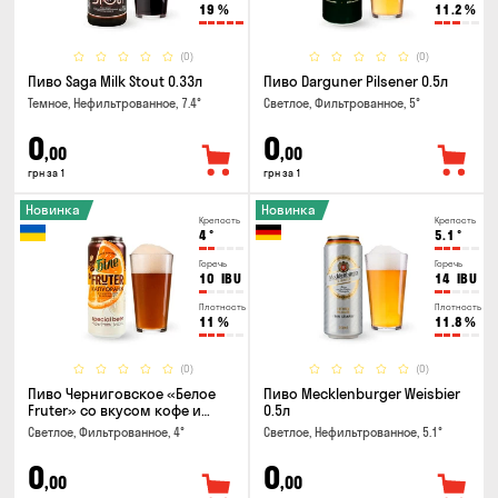
19
%
11.2
%
(0)
(0)
Пиво Saga Milk Stout 0.33л
Пиво Darguner Pilsener 0.5л
Темное, Нефильтрованное, 7.4°
Светлое, Фильтрованное, 5°
0
0
,00
,00
грн за 1
грн за 1
Новинка
Новинка
Крепость
Крепость
4
°
5.1
°
Горечь
Горечь
10
IBU
14
IBU
Плотность
Плотность
11
%
11.8
%
(0)
(0)
Пиво Черниговское «Белое
Пиво Mecklenburger Weisbier
Fruter» со вкусом кофе и
0.5л
апельсина 0.5 л
Светлое, Фильтрованное, 4°
Светлое, Нефильтрованное, 5.1°
0
0
,00
,00