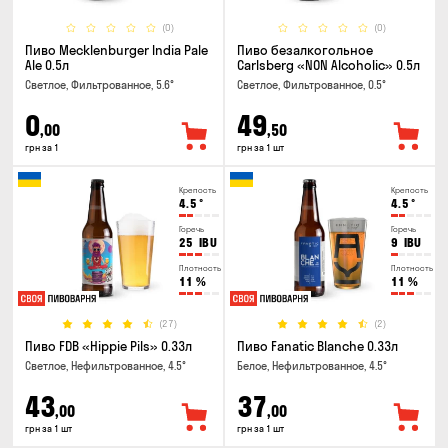
(0)
(0)
Пиво Mecklenburger India Pale
Пиво безалкогольное
Ale 0.5л
Carlsberg «NON Alcoholic» 0.5л
Светлое, Фильтрованное, 5.6°
Светлое, Фильтрованное, 0.5°
0
49
,00
,50
грн за 1
грн за 1 шт
Крепость
Крепость
4.5
°
4.5
°
Горечь
Горечь
25
IBU
9
IBU
Плотность
Плотность
11
%
11
%
(27)
(2)
Пиво FDB «Hippie Pils» 0.33л
Пиво Fanatic Blanche 0.33л
Светлое, Нефильтрованное, 4.5°
Белое, Нефильтрованное, 4.5°
43
37
,00
,00
грн за 1 шт
грн за 1 шт