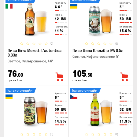
Крепость
Крепость
4.6
°
5
°
Горечь
Горечь
12
IBU
50
IBU
Плотность
Плотность
11
%
15.6
%
(0)
(0)
Пиво Birra Moretti L'autentica
Пиво Ципа Пломбір IPA 0.5л
0.33л
Светлое, Нефильтрованное, 5°
Светлое, Фильтрованное, 4.6°
76
105
,00
,50
грн за 1 шт
грн за 1 шт
Только онлайн
Только онлайн
Крепость
Крепость
6
°
5
°
Горечь
Горечь
50
IBU
32
IBU
Плотность
Плотность
14.5
%
11.9
%
(0)
(0)