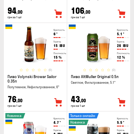
94
106
,00
,00
грн за 1 шт
грн за 1 шт
Крепость
Крепость
6
°
5.1
°
Горечь
Горечь
15
IBU
26
IBU
Плотность
Плотность
15
%
12
%
(0)
(0)
Пиво Volynski Browar Sailor
Пиво AltMuller Original 0.5л
0.35л
Светлое, Фильтрованное, 5.1°
Полутемное, Нефильтрованное, 6°
76
43
,00
,00
грн за 1 шт
грн за 1 шт
Новинка
Только онлайн
Крепость
Крепость
Новинка
4.7
°
5.5
°
Горечь
Горечь