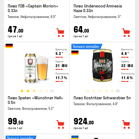
Пиво FDB «Captain Morion»
Пиво Underwood Amnesia
0.33л
Haze 0.33л
Темное, Нефильтрованное, 6.5°
Светлое, Нефильтрованное, 5°
47
64
,00
,00
грн за 1 шт
грн за 1 шт
Только онлайн
Крепость
Крепость
5.2
°
4.8
°
Горечь
Горечь
21
IBU
22
IBU
Плотность
Плотность
11.7
%
11.4
%
(1)
(0)
Пиво Spaten «Münchner Hell»
Пиво Kostritzer Schwarzbier 5л
0.5л
Темное, Фильтрованное, 4.8°
Светлое, Фильтрованное, 5.2°
99
924
,50
,00
грн за 1 шт
грн за 1 шт
Только онлайн