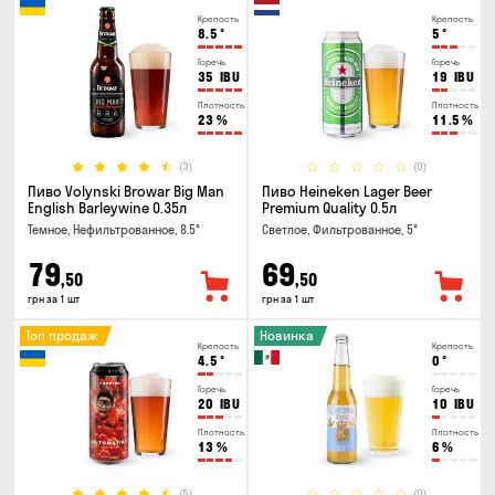
Крепость
Крепость
8.5
°
5
°
Горечь
Горечь
35
IBU
19
IBU
Плотность
Плотность
23
%
11.5
%
(3)
(0)
Пиво Volynski Browar Big Man
Пиво Heineken Lager Beer
English Barleywine 0.35л
Premium Quality 0.5л
Темное, Нефильтрованное, 8.5°
Светлое, Фильтрованное, 5°
79
69
,50
,50
грн за 1 шт
грн за 1 шт
Топ продаж
Новинка
Крепость
Крепость
4.5
°
0
°
Горечь
Горечь
20
IBU
10
IBU
Плотность
Плотность
13
%
6
%
(5)
(0)