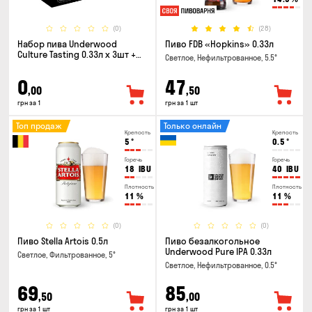
(0)
(28)
Набор пива Underwood
Пиво FDB «Hopkins» 0.33л
Culture Tasting 0.33л x 3шт +
Светлое, Нефильтрованное, 5.5°
бокал
0
47
,00
,50
грн за 1
грн за 1 шт
Топ продаж
Только онлайн
Крепость
Крепость
5
°
0.5
°
Горечь
Горечь
18
IBU
40
IBU
Плотность
Плотность
11
%
11
%
(0)
(0)
Пиво Stella Artois 0.5л
Пиво безалкогольное
Underwood Pure IPA 0.33л
Светлое, Фильтрованное, 5°
Светлое, Нефильтрованное, 0.5°
69
85
,50
,00
грн за 1 шт
грн за 1 шт