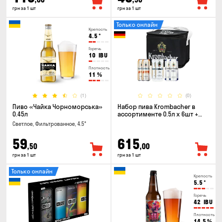
грн за 1 шт
грн за 1 шт
Только онлайн
Крепость
4.5
°
Горечь
10
IBU
Плотность
11
%
(1)
(0)
Пиво «Чайка Чорноморська»
Набор пива Krombacher в
0.45л
ассортименте 0.5л х 6шт +
термосумка
Светлое, Фильтрованное, 4.5°
59
615
,50
,00
грн за 1 шт
грн за 1 шт
Только онлайн
Крепость
5.5
°
Горечь
42
IBU
Плотность
14.5
%