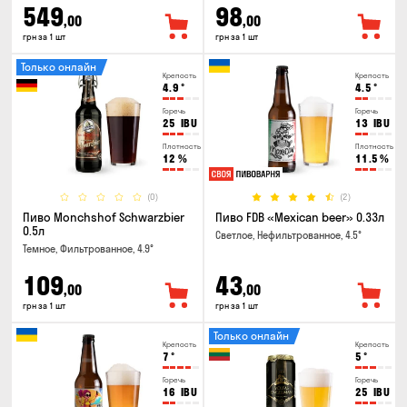
549
98
,00
,00
грн за 1 шт
грн за 1 шт
Только онлайн
Крепость
Крепость
4.9
°
4.5
°
Горечь
Горечь
25
IBU
13
IBU
Плотность
Плотность
12
%
11.5
%
(0)
(2)
Пиво Monchshof Schwarzbier
Пиво FDB «Mexican beer» 0.33л
0.5л
Светлое, Нефильтрованное, 4.5°
Темное, Фильтрованное, 4.9°
109
43
,00
,00
грн за 1 шт
грн за 1 шт
Только онлайн
Крепость
Крепость
7
°
5
°
Горечь
Горечь
16
IBU
25
IBU