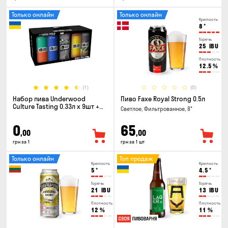
Только онлайн
Только онлайн
Крепость
8
°
Горечь
25
IBU
Плотность
12.5
%
(1)
(0)
Набор пива Underwood
Пиво Faxe Royal Strong 0.5л
Culture Tasting 0.33л x 9шт +
Светлое, Фильтрованное, 8°
бокал
0
65
,00
,00
грн за 1
грн за 1 шт
Только онлайн
Топ продаж
Крепость
Крепость
5
°
4.5
°
Горечь
Горечь
21
IBU
13
IBU
Плотность
Плотность
12
%
11
%