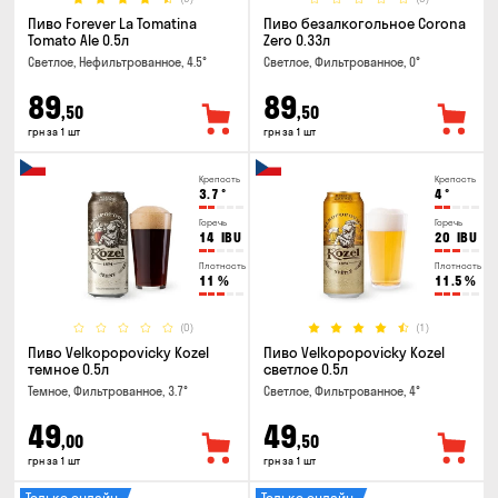
Пиво Forever La Tomatina
Пиво безалкогольное Corona
Tomato Ale 0.5л
Zero 0.33л
Светлое, Нефильтрованное, 4.5°
Светлое, Фильтрованное, 0°
89
89
,50
,50
грн за 1 шт
грн за 1 шт
Крепость
Крепость
3.7
°
4
°
Горечь
Горечь
14
IBU
20
IBU
Плотность
Плотность
11
%
11.5
%
(0)
(1)
Пиво Velkopopovicky Kozel
Пиво Velkopopovicky Kozel
темное 0.5л
светлое 0.5л
Темное, Фильтрованное, 3.7°
Светлое, Фильтрованное, 4°
49
49
,00
,50
грн за 1 шт
грн за 1 шт
Только онлайн
Только онлайн