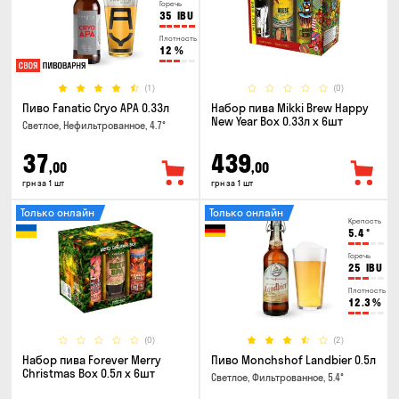
Горечь
35
IBU
Плотность
12
%
(1)
(0)
Пиво Fanatic Cryo APA 0.33л
Набор пива Mikki Brew Happy
New Year Box 0.33л x 6шт
Светлое, Нефильтрованное, 4.7°
37
439
,00
,00
грн за 1 шт
грн за 1 шт
Только онлайн
Только онлайн
Крепость
5.4
°
Горечь
25
IBU
Плотность
12.3
%
(0)
(2)
Набор пива Forever Merry
Пиво Monchshof Landbier 0.5л
Christmas Box 0.5л x 6шт
Светлое, Фильтрованное, 5.4°