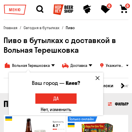
0
0
МЕНЮ
Главная
Сегодня в бутылках
Пиво
Пиво в бутылках с доставкой в
Вольная Терешковка
Вольная Терешковка
Доставка
Укажите
адрес
Ваш город —
Киев?
Все товары
Пиво
Сидр
Вино
Виски
Кокт
ДА
ПИВО
ФИЛЬТР
Нет, изменить
Только онлайн
Крепость
4.7
°