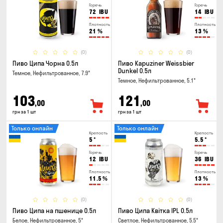
Горечь
Горечь
72
IBU
14
IBU
Плотность
Плотность
21
%
13
%
(0)
(0)
Пиво Ципа Чорна 0.5л
Пиво Kapuziner Weissbier
Dunkel 0.5л
Темное, Нефильтрованное, 7.9°
Темное, Нефильтрованное, 5.1°
103
121
,00
,00
грн за 1 шт
грн за 1 шт
Только онлайн
Только онлайн
Крепость
Крепость
5
°
5.5
°
Горечь
Горечь
12
IBU
36
IBU
Плотность
Плотность
11.5
%
13
%
(0)
(0)
Пиво Ципа на пшенице 0.5л
Пиво Ципа Квітка IPL 0.5л
Белое, Нефильтрованное, 5°
Светлое, Нефильтрованное, 5.5°