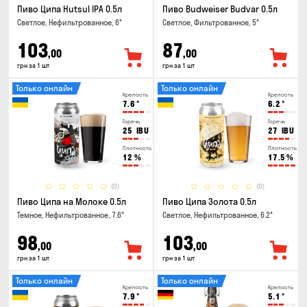
Пиво Ципа Hutsul IPA 0.5л
Пиво Budweiser Budvar 0.5л
Светлое, Нефильтрованное, 6°
Светлое, Фильтрованное, 5°
103
87
,00
,00
грн за 1 шт
грн за 1 шт
Только онлайн
Только онлайн
Крепость
Крепость
7.6
°
6.2
°
Горечь
Горечь
25
IBU
27
IBU
Плотность
Плотность
12
%
17.5
%
(0)
(0)
Пиво Ципа на Молоке 0.5л
Пиво Ципа Золота 0.5л
Темное, Нефильтрованное, 7.6°
Светлое, Нефильтрованное, 6.2°
98
103
,00
,00
грн за 1 шт
грн за 1 шт
Только онлайн
Только онлайн
Крепость
Крепость
7.9
°
5.1
°