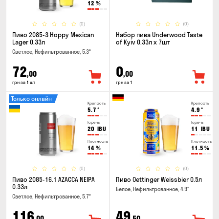
12
%
(0)
(0)
Пиво 2085-3 Hoppy Mexican
Набор пива Underwood Taste
Lager 0.33л
of Kyiv 0.33л x 7шт
Светлое, Нефильтрованное, 5.3°
72
0
,00
,00
грн за 1 шт
грн за 1
Только онлайн
Крепость
Крепость
5.7
°
4.9
°
Горечь
Горечь
20
IBU
11
IBU
Плотность
Плотность
14
%
11.5
%
(0)
(0)
Пиво 2085-16.1 AZACCA NEIPA
Пиво Oettinger Weissbier 0.5л
0.33л
Белое, Нефильтрованное, 4.9°
Светлое, Нефильтрованное, 5.7°
116
49
,00
,50