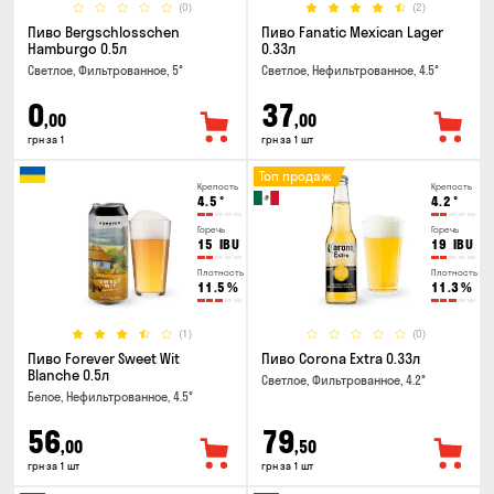
(0)
(2)
Пиво Bergschlosschen
Пиво Fanatic Mexican Lager
Hamburgo 0.5л
0.33л
Светлое, Фильтрованное, 5°
Светлое, Нефильтрованное, 4.5°
0
37
,00
,00
грн за 1
грн за 1 шт
Топ продаж
Крепость
Крепость
4.5
°
4.2
°
Горечь
Горечь
15
IBU
19
IBU
Плотность
Плотность
11.5
%
11.3
%
(1)
(0)
Пиво Forever Sweet Wit
Пиво Corona Extra 0.33л
Blanche 0.5л
Светлое, Фильтрованное, 4.2°
Белое, Нефильтрованное, 4.5°
56
79
,00
,50
грн за 1 шт
грн за 1 шт