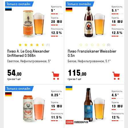
Только онлайн
Только онлайн
Крепость
Крепость
5
°
5.1
°
Горечь
Горечь
20
IBU
18
IBU
Плотность
Плотность
12.5
%
12.5
%
(1)
(0)
Пиво A. Le Coq Alexander
Пиво Franziskaner Weissbier
Unfiltered 0.568л
0.5л
Светлое, Нефильтрованное, 5°
Белое, Нефильтрованное, 5.1°
54
115
,00
,00
грн за 1 шт
грн за 1 шт
Только онлайн
Крепость
Крепость
0.25
°
4.5
°
Горечь
Горечь
15
IBU
13
IBU
Плотность
Плотность
11.5
%
12
%