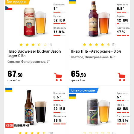
Топ продаж
Крепость
Крепость
5
°
6.8
°
Горечь
Горечь
32
IBU
12
IBU
Плотность
Плотность
11.9
%
17
%
(1)
(3)
Пиво Budweiser Budvar Czech
Пиво ППБ «Авторське» 0.5л
Lager 0.5л
Светлое, Фильтрованное, 6.8°
Светлое, Фильтрованное, 5°
67
65
,50
,50
грн за 1 шт
грн за 1 шт
Только онлайн
Крепость
Крепость
6.5
°
5
°
Горечь
Горечь
22
IBU
42
IBU
Плотность
Плотность
18
%
13.5
%
(26)
(0)