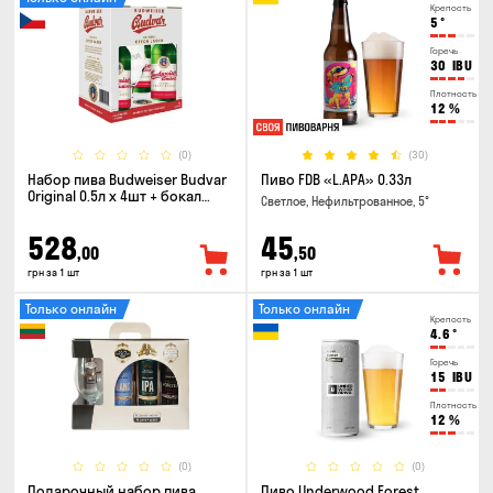
Крепость
5
°
Горечь
30
IBU
Плотность
12
%
(0)
(30)
Набор пива Budweiser Budvar
Пиво FDB «L.APA» 0.33л
Original 0.5л х 4шт + бокал
Светлое, Нефильтрованное, 5°
0.33л
528
45
,00
,50
грн за 1 шт
грн за 1 шт
Только онлайн
Только онлайн
Крепость
4.6
°
Горечь
15
IBU
Плотность
12
%
(0)
(0)
Подарочный набор пива
Пиво Underwood Forest