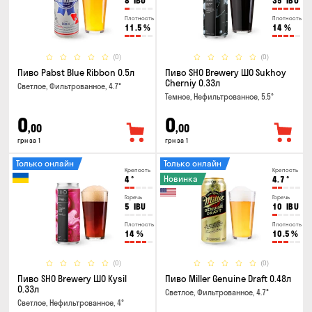
8
IBU
35
IBU
Плотность
Плотность
11.5
%
14
%
(0)
(0)
Пиво Pabst Blue Ribbon 0.5л
Пиво SHO Brewery ШО Sukhoy
Cherniy 0.33л
Светлое, Фильтрованное, 4.7°
Темное, Нефильтрованное, 5.5°
0
0
,00
,00
грн за 1
грн за 1
Только онлайн
Только онлайн
Крепость
Крепость
Новинка
4
°
4.7
°
Горечь
Горечь
5
IBU
10
IBU
Плотность
Плотность
14
%
10.5
%
(0)
(0)
Пиво SHO Brewery ШО Kysil
Пиво Miller Genuine Draft 0.48л
0.33л
Светлое, Фильтрованное, 4.7°
Светлое, Нефильтрованное, 4°