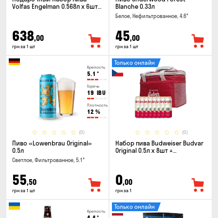
Volfas Engelman 0.568л x 6шт +
Blanche 0.33л
бокал 0.568л
Белое, Нефильтрованное, 4.6°
638
45
,00
,00
грн за 1 шт
грн за 1 шт
Только онлайн
Крепость
5.1
°
Горечь
19
IBU
Плотность
12
%
(0)
(0)
Пиво «Lowenbrau Original»
Набор пива Budweiser Budvar
0.5л
Original 0.5л x 8шт +
термосумка
Светлое, Фильтрованное, 5.1°
55
0
,50
,00
грн за 1 шт
грн за 1
Только онлайн
Крепость
4.4
°