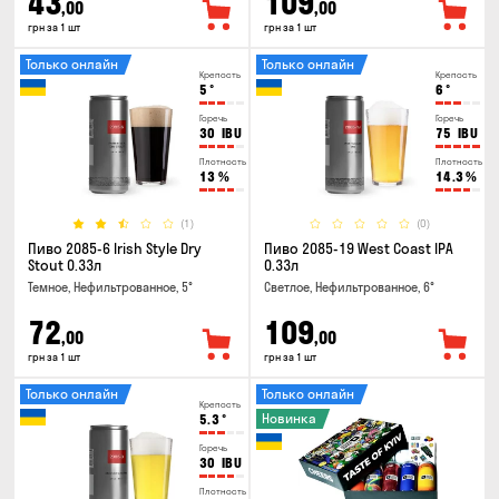
43
109
,00
,00
грн за 1 шт
грн за 1 шт
Только онлайн
Только онлайн
Крепость
Крепость
5
°
6
°
Горечь
Горечь
30
IBU
75
IBU
Плотность
Плотность
13
%
14.3
%
(1)
(0)
Пиво 2085-6 Irish Style Dry
Пиво 2085-19 West Coast IPA
Stout 0.33л
0.33л
Темное, Нефильтрованное, 5°
Светлое, Нефильтрованное, 6°
72
109
,00
,00
грн за 1 шт
грн за 1 шт
Только онлайн
Только онлайн
Крепость
Новинка
5.3
°
Горечь
30
IBU
Плотность