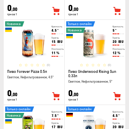
0
0
,00
,00
грн за 1
грн за 1
Новинка
Только онлайн
Крепость
Крепость
Новинка
4.5
°
5
°
Горечь
Горечь
15
IBU
20
IBU
Плотность
Плотность
11
%
12
%
(0)
(0)
Пиво Forever Pizza 0.5л
Пиво Underwood Rising Sun
0.33л
Светлое, Нефильтрованное, 4.5°
Светлое, Нефильтрованное, 5°
0
0
,00
,00
грн за 1
грн за 1
Только онлайн
Только онлайн
Крепость
Крепость
Новинка
7.5
°
4.5
°
Горечь
Горечь
17
IBU
20
IBU