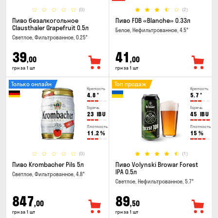
(0)
(2)
Пиво безалкогольное
Пиво FDB «Blanche» 0.33л
Clausthaler Grapefruit 0.5л
Белое, Нефильтрованное, 4.5°
Светлое, Фильтрованное, 0.25°
39
41
,00
,00
грн за 1 шт
грн за 1 шт
Только онлайн
Топ продаж
Крепость
Крепость
4.8
°
5.7
°
Горечь
Горечь
23
IBU
45
IBU
Плотность
Плотность
11.2
%
15
%
(0)
(1)
Пиво Krombacher Pils 5л
Пиво Volynski Browar Forest
IPA 0.5л
Светлое, Фильтрованное, 4.8°
Светлое, Нефильтрованное, 5.7°
847
89
,00
,50
грн за 1 шт
грн за 1 шт