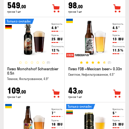
549
98
,00
,00
грн за 1 шт
грн за 1 шт
Только онлайн
Крепость
Крепость
4.9
°
4.5
°
Горечь
Горечь
25
IBU
13
IBU
Плотность
Плотность
12
%
11.5
%
(0)
(2)
Пиво Monchshof Schwarzbier
Пиво FDB «Mexican beer» 0.33л
0.5л
Светлое, Нефильтрованное, 4.5°
Темное, Фильтрованное, 4.9°
109
43
,00
,00
грн за 1 шт
грн за 1 шт
Только онлайн
Крепость
Крепость
7
°
5
°
Горечь
Горечь
16
IBU
25
IBU