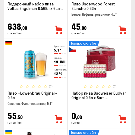
Подарочный набор пива
Пиво Underwood Forest
Volfas Engelman 0.568л x 6шт +
Blanche 0.33л
бокал 0.568л
Белое, Нефильтрованное, 4.6°
638
45
,00
,00
грн за 1 шт
грн за 1 шт
Только онлайн
Крепость
5.1
°
Горечь
19
IBU
Плотность
12
%
(0)
(0)
Пиво «Lowenbrau Original»
Набор пива Budweiser Budvar
0.5л
Original 0.5л x 8шт +
термосумка
Светлое, Фильтрованное, 5.1°
55
0
,50
,00
грн за 1 шт
грн за 1
Только онлайн