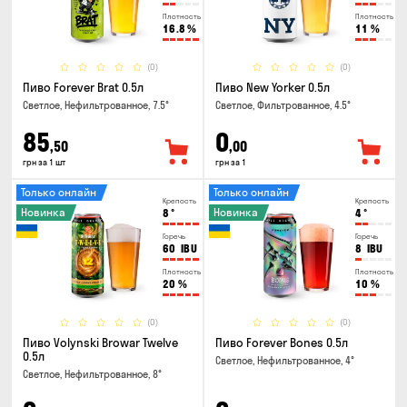
Плотность
Плотность
16.8
%
11
%
(0)
(0)
Пиво Forever Brat 0.5л
Пиво New Yorker 0.5л
Светлое, Нефильтрованное, 7.5°
Светлое, Фильтрованное, 4.5°
85
0
,50
,00
грн за 1 шт
грн за 1
Только онлайн
Только онлайн
Крепость
Крепость
Новинка
Новинка
8
°
4
°
Горечь
Горечь
60
IBU
8
IBU
Плотность
Плотность
20
%
10
%
(0)
(0)
Пиво Volynski Browar Twelve
Пиво Forever Bones 0.5л
0.5л
Светлое, Нефильтрованное, 4°
Светлое, Нефильтрованное, 8°