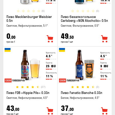
11.8
%
10.8
%
(0)
(0)
Пиво Mecklenburger Weisbier
Пиво безалкогольное
0.5л
Carlsberg «NON Alcoholic» 0.5л
Светлое, Нефильтрованное, 5.1°
Светлое, Фильтрованное, 0.5°
0
49
,00
,50
грн за 1
грн за 1 шт
Крепость
Крепость
4.5
°
4.5
°
Горечь
Горечь
25
IBU
9
IBU
Плотность
Плотность
11
%
11
%
(27)
(2)
Пиво FDB «Hippie Pils» 0.33л
Пиво Fanatic Blanche 0.33л
Светлое, Нефильтрованное, 4.5°
Белое, Нефильтрованное, 4.5°
43
37
,00
,00
грн за 1 шт
грн за 1 шт