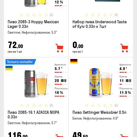
12
%
(0)
(0)
Пиво 2085-3 Hoppy Mexican
Набор пива Underwood Taste
Lager 0.33л
of Kyiv 0.33л x 7шт
Светлое, Нефильтрованное, 5.3°
72
0
,00
,00
грн за 1 шт
грн за 1
Только онлайн
Крепость
Крепость
5.7
°
4.9
°
Горечь
Горечь
20
IBU
11
IBU
Плотность
Плотность
14
%
11.5
%
(0)
(0)
Пиво 2085-16.1 AZACCA NEIPA
Пиво Oettinger Weissbier 0.5л
0.33л
Белое, Нефильтрованное, 4.9°
Светлое, Нефильтрованное, 5.7°
116
49
,00
,50