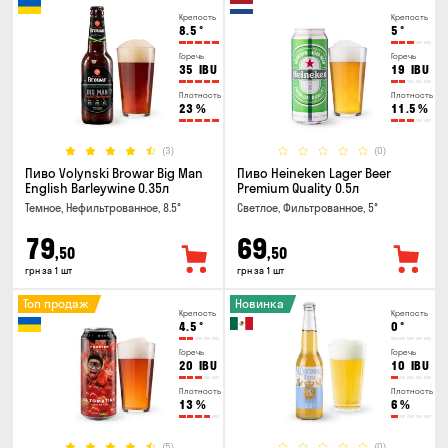
Крепость
Крепость
8.5
°
5
°
Горечь
Горечь
35
IBU
19
IBU
Плотность
Плотность
23
%
11.5
%
(3)
(0)
Пиво Volynski Browar Big Man
Пиво Heineken Lager Beer
English Barleywine 0.35л
Premium Quality 0.5л
Темное, Нефильтрованное, 8.5°
Светлое, Фильтрованное, 5°
79
69
,50
,50
грн за 1 шт
грн за 1 шт
Топ продаж
Новинка
Крепость
Крепость
4.5
°
0
°
Горечь
Горечь
20
IBU
10
IBU
Плотность
Плотность
13
%
6
%
(5)
(0)