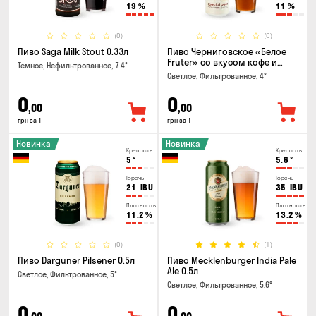
19
%
11
%
(0)
(0)
Пиво Saga Milk Stout 0.33л
Пиво Черниговское «Белое
Fruter» со вкусом кофе и
Темное, Нефильтрованное, 7.4°
апельсина 0.5 л
Светлое, Фильтрованное, 4°
0
0
,00
,00
грн за 1
грн за 1
Новинка
Новинка
Крепость
Крепость
5
°
5.6
°
Горечь
Горечь
21
IBU
35
IBU
Плотность
Плотность
11.2
%
13.2
%
(0)
(1)
Пиво Darguner Pilsener 0.5л
Пиво Mecklenburger India Pale
Ale 0.5л
Светлое, Фильтрованное, 5°
Светлое, Фильтрованное, 5.6°
0
0