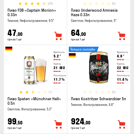
(26)
(0)
Пиво FDB «Captain Morion»
Пиво Underwood Amnesia
0.33л
Haze 0.33л
Темное, Нефильтрованное, 6.5°
Светлое, Нефильтрованное, 5°
47
64
,00
,00
грн за 1 шт
грн за 1 шт
Только онлайн
Крепость
Крепость
5.2
°
4.8
°
Горечь
Горечь
21
IBU
22
IBU
Плотность
Плотность
11.7
%
11.4
%
(1)
(0)
Пиво Spaten «Münchner Hell»
Пиво Kostritzer Schwarzbier 5л
0.5л
Темное, Фильтрованное, 4.8°
Светлое, Фильтрованное, 5.2°
99
924
,50
,00
грн за 1 шт
грн за 1 шт