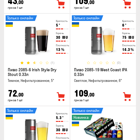
43
109
,00
,00
грн за 1 шт
грн за 1 шт
Только онлайн
Только онлайн
Крепость
Крепость
5
°
6
°
Горечь
Горечь
30
IBU
75
IBU
Плотность
Плотность
13
%
14.3
%
(1)
(0)
Пиво 2085-6 Irish Style Dry
Пиво 2085-19 West Coast IPA
Stout 0.33л
0.33л
Темное, Нефильтрованное, 5°
Светлое, Нефильтрованное, 6°
72
109
,00
,00
грн за 1 шт
грн за 1 шт
Только онлайн
Только онлайн
Крепость
Новинка
5.3
°
Горечь
30
IBU
Плотность