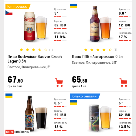
Топ продаж
Крепость
Крепость
5
°
6.8
°
Горечь
Горечь
32
IBU
12
IBU
Плотность
Плотность
11.9
%
17
%
(1)
(3)
Пиво Budweiser Budvar Czech
Пиво ППБ «Авторське» 0.5л
Lager 0.5л
Светлое, Фильтрованное, 6.8°
Светлое, Фильтрованное, 5°
67
65
,50
,50
грн за 1 шт
грн за 1 шт
Только онлайн
Крепость
Крепость
6.5
°
5
°
Горечь
Горечь
22
IBU
42
IBU
Плотность
Плотность
18
%
13.5
%