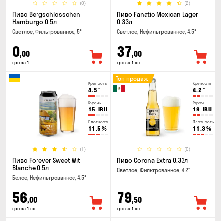
(0)
(2)
Пиво Bergschlosschen
Пиво Fanatic Mexican Lager
Hamburgo 0.5л
0.33л
Светлое, Фильтрованное, 5°
Светлое, Нефильтрованное, 4.5°
0
37
,00
,00
грн за 1
грн за 1 шт
Топ продаж
Крепость
Крепость
4.5
°
4.2
°
Горечь
Горечь
15
IBU
19
IBU
Плотность
Плотность
11.5
%
11.3
%
(1)
(0)
Пиво Forever Sweet Wit
Пиво Corona Extra 0.33л
Blanche 0.5л
Светлое, Фильтрованное, 4.2°
Белое, Нефильтрованное, 4.5°
56
79
,00
,50
грн за 1 шт
грн за 1 шт