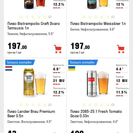
Плотность
Плотность
12.2
%
12
%
(0)
(0)
Пиво Bistrampolio Craft Dvaro
Пиво Bistrampolio Weissbier 1л
Tamsusis 1л
Белое, Нефильтрованное, 4.6°
Темное, Нефильтрованное, 5.5°
197
197
,00
,00
грн за 1 шт
грн за 1 шт
Только онлайн
Только онлайн
Крепость
Крепость
4.9
°
4.4
°
Горечь
Горечь
21
IBU
12
IBU
Плотность
Плотность
12.2
%
11.5
%
(0)
(0)
Пиво Lander Brau Premium
Пиво 2085-25.1 Fresh Tomato
Beer 0.5л
Goze 0.33л
Светлое, Фильтрованное, 4.9°
Светлое, Нефильтрованное, 4.4°