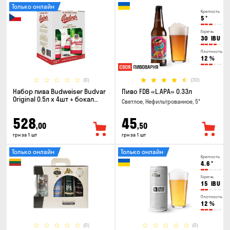
Только онлайн
Крепость
5
°
Горечь
30
IBU
Плотность
12
%
(0)
(30)
Набор пива Budweiser Budvar
Пиво FDB «L.APA» 0.33л
Original 0.5л х 4шт + бокал
Светлое, Нефильтрованное, 5°
0.33л
528
45
,00
,50
грн за 1 шт
грн за 1 шт
Только онлайн
Только онлайн
Крепость
4.6
°
Горечь
15
IBU
Плотность
12
%
(0)
(0)