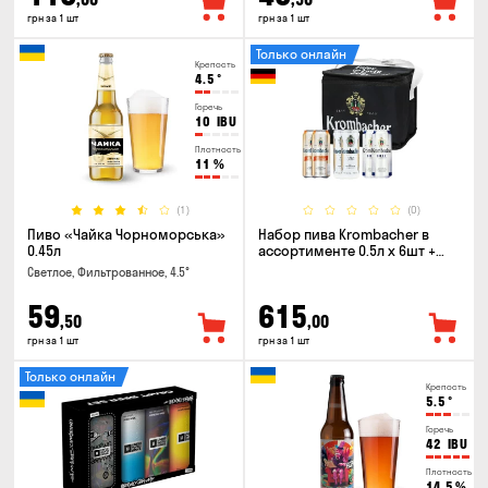
грн за 1 шт
грн за 1 шт
Только онлайн
Крепость
4.5
°
Горечь
10
IBU
Плотность
11
%
(1)
(0)
Пиво «Чайка Чорноморська»
Набор пива Krombacher в
0.45л
ассортименте 0.5л х 6шт +
термосумка
Светлое, Фильтрованное, 4.5°
59
615
,50
,00
грн за 1 шт
грн за 1 шт
Только онлайн
Крепость
5.5
°
Горечь
42
IBU
Плотность
14.5
%