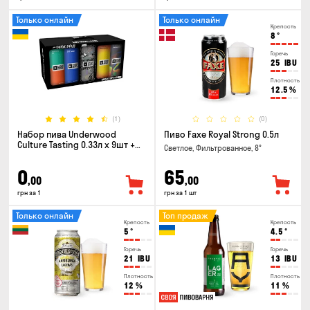
Только онлайн
Только онлайн
Крепость
8
°
Горечь
25
IBU
Плотность
12.5
%
(1)
(0)
Набор пива Underwood
Пиво Faxe Royal Strong 0.5л
Culture Tasting 0.33л x 9шт +
Светлое, Фильтрованное, 8°
бокал
0
65
,00
,00
грн за 1
грн за 1 шт
Только онлайн
Топ продаж
Крепость
Крепость
5
°
4.5
°
Горечь
Горечь
21
IBU
13
IBU
Плотность
Плотность
12
%
11
%