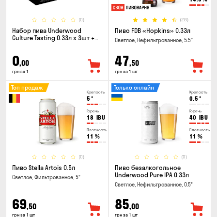
(0)
(28)
Набор пива Underwood
Пиво FDB «Hopkins» 0.33л
Culture Tasting 0.33л x 3шт +
Светлое, Нефильтрованное, 5.5°
бокал
0
47
,00
,50
грн за 1
грн за 1 шт
Топ продаж
Только онлайн
Крепость
Крепость
5
°
0.5
°
Горечь
Горечь
18
IBU
40
IBU
Плотность
Плотность
11
%
11
%
(0)
(0)
Пиво Stella Artois 0.5л
Пиво безалкогольное
Underwood Pure IPA 0.33л
Светлое, Фильтрованное, 5°
Светлое, Нефильтрованное, 0.5°
69
85
,50
,00
грн за 1 шт
грн за 1 шт