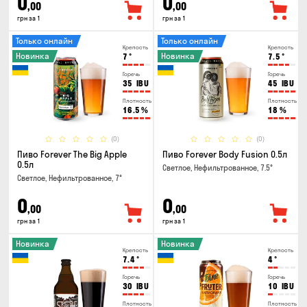
0
0
,00
,00
грн за 1
грн за 1
Только онлайн
Только онлайн
Крепость
Крепость
Новинка
Новинка
7
°
7.5
°
Горечь
Горечь
35
IBU
45
IBU
Плотность
Плотность
16.5
%
18
%
(0)
(0)
Пиво Forever The Big Apple
Пиво Forever Body Fusion 0.5л
0.5л
Светлое, Нефильтрованное, 7.5°
Светлое, Нефильтрованное, 7°
0
0
,00
,00
грн за 1
грн за 1
Новинка
Новинка
Крепость
Крепость
7.4
°
4
°
Горечь
Горечь
30
IBU
10
IBU
Плотность
Плотность