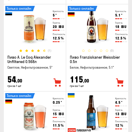
Только онлайн
Только онлайн
Крепость
Крепость
5
°
5.1
°
Горечь
Горечь
20
IBU
18
IBU
Плотность
Плотность
12.5
%
12.5
%
(1)
(0)
Пиво A. Le Coq Alexander
Пиво Franziskaner Weissbier
Unfiltered 0.568л
0.5л
Светлое, Нефильтрованное, 5°
Белое, Нефильтрованное, 5.1°
54
115
,00
,00
грн за 1 шт
грн за 1 шт
Только онлайн
Крепость
Крепость
0.25
°
4.5
°
Горечь
Горечь
15
IBU
13
IBU
Плотность
Плотность
11.5
%
12
%