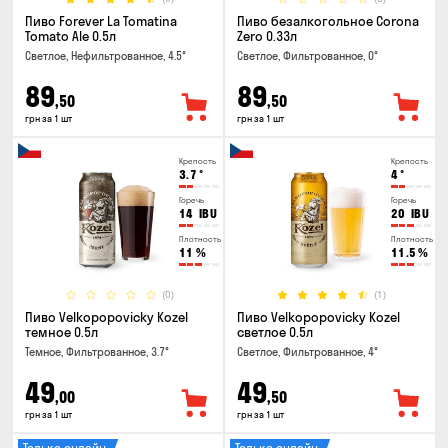
Пиво Forever La Tomatina
Пиво безалкогольное Corona
Tomato Ale 0.5л
Zero 0.33л
Светлое, Нефильтрованное, 4.5°
Светлое, Фильтрованное, 0°
89
89
,50
,50
грн за 1 шт
грн за 1 шт
Крепость
Крепость
3.7
°
4
°
Горечь
Горечь
14
IBU
20
IBU
Плотность
Плотность
11
%
11.5
%
(0)
(1)
Пиво Velkopopovicky Kozel
Пиво Velkopopovicky Kozel
темное 0.5л
светлое 0.5л
Темное, Фильтрованное, 3.7°
Светлое, Фильтрованное, 4°
49
49
,00
,50
грн за 1 шт
грн за 1 шт
Только онлайн
Только онлайн