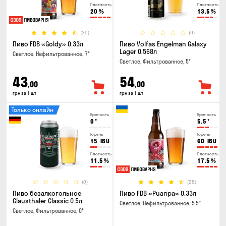
Плотность
Плотность
20
%
13.5
%
(30)
(0)
Пиво FDB «Goldy» 0.33л
Пиво Volfas Engelman Galaxy
Lager 0.568л
Светлое, Нефильтрованное, 7°
Светлое, Фильтрованное, 5°
43
54
,00
,00
грн за 1 шт
грн за 1 шт
Только онлайн
Крепость
Крепость
0
°
5.5
°
Горечь
Горечь
15
IBU
60
IBU
Плотность
Плотность
11.5
%
17.5
%
(0)
(26)
Пиво безалкогольное
Пиво FDB «Puaripa» 0.33л
Clausthaler Classic 0.5л
Светлое, Нефильтрованное, 5.5°
Светлое, Фильтрованное, 0°