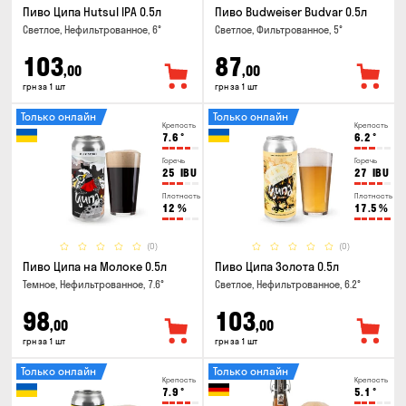
Пиво Ципа Hutsul IPA 0.5л
Пиво Budweiser Budvar 0.5л
Светлое, Нефильтрованное, 6°
Светлое, Фильтрованное, 5°
103
87
,00
,00
грн за 1 шт
грн за 1 шт
Только онлайн
Только онлайн
Крепость
Крепость
7.6
°
6.2
°
Горечь
Горечь
25
IBU
27
IBU
Плотность
Плотность
12
%
17.5
%
(0)
(0)
Пиво Ципа на Молоке 0.5л
Пиво Ципа Золота 0.5л
Темное, Нефильтрованное, 7.6°
Светлое, Нефильтрованное, 6.2°
98
103
,00
,00
грн за 1 шт
грн за 1 шт
Только онлайн
Только онлайн
Крепость
Крепость
7.9
°
5.1
°