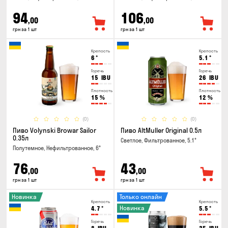
94
106
,00
,00
грн за 1 шт
грн за 1 шт
Крепость
Крепость
6
°
5.1
°
Горечь
Горечь
15
IBU
26
IBU
Плотность
Плотность
15
%
12
%
(0)
(0)
Пиво Volynski Browar Sailor
Пиво AltMuller Original 0.5л
0.35л
Светлое, Фильтрованное, 5.1°
Полутемное, Нефильтрованное, 6°
76
43
,00
,00
грн за 1 шт
грн за 1 шт
Новинка
Только онлайн
Крепость
Крепость
Новинка
4.7
°
5.5
°
Горечь
Горечь