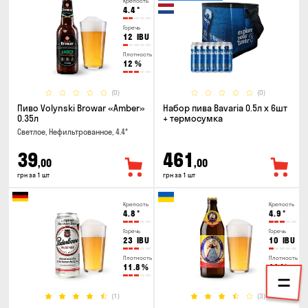
Крепость
4.4
°
Горечь
12
IBU
Плотность
12
%
(0)
(0)
Пиво Volynski Browar «Amber»
Набор пива Bavaria 0.5л х 6шт
0.35л
+ термосумка
Светлое, Нефильтрованное, 4.4°
39
461
,00
,00
грн за 1 шт
грн за 1 шт
Крепость
Крепость
4.8
°
4.9
°
Горечь
Горечь
23
IBU
10
IBU
Плотность
Плотность
11.8
%
11
%
(1)
(3)