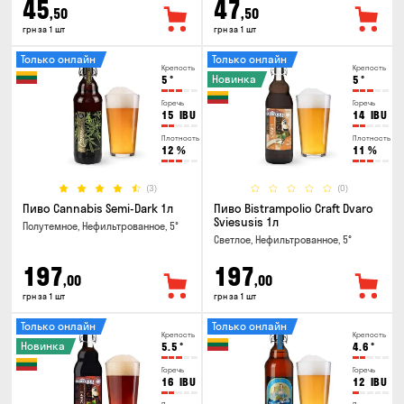
45
47
,50
,50
грн за 1 шт
грн за 1 шт
Только онлайн
Только онлайн
Крепость
Крепость
Новинка
5
°
5
°
Горечь
Горечь
15
IBU
14
IBU
Плотность
Плотность
12
%
11
%
(3)
(0)
Пиво Cannabis Semi-Dark 1л
Пиво Bistrampolio Craft Dvaro
Sviesusis 1л
Полутемное, Нефильтрованное, 5°
Светлое, Нефильтрованное, 5°
197
197
,00
,00
грн за 1 шт
грн за 1 шт
Только онлайн
Только онлайн
Крепость
Крепость
Новинка
5.5
°
4.6
°
Горечь
Горечь
16
IBU
12
IBU