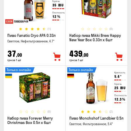
Горечь
35
IBU
Плотность
12
%
(1)
(0)
Пиво Fanatic Cryo APA 0.33л
Набор пива Mikki Brew Happy
New Year Box 0.33л x 6шт
Светлое, Нефильтрованное, 4.7°
37
439
,00
,00
грн за 1 шт
грн за 1 шт
Только онлайн
Только онлайн
Крепость
5.4
°
Горечь
25
IBU
Плотность
12.3
%
(0)
(2)
Набор пива Forever Merry
Пиво Monchshof Landbier 0.5л
Christmas Box 0.5л x 6шт
Светлое, Фильтрованное, 5.4°