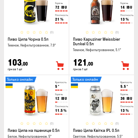
Горечь
Горечь
72
IBU
14
IBU
Плотность
Плотность
21
%
13
%
(0)
(0)
Пиво Ципа Чорна 0.5л
Пиво Kapuziner Weissbier
Dunkel 0.5л
Темное, Нефильтрованное, 7.9°
Темное, Нефильтрованное, 5.1°
103
121
,00
,00
грн за 1 шт
грн за 1 шт
Только онлайн
Только онлайн
Крепость
Крепость
5
°
5.5
°
Горечь
Горечь
12
IBU
36
IBU
Плотность
Плотность
11.5
%
13
%
(0)
(0)
Пиво Ципа на пшенице 0.5л
Пиво Ципа Квітка IPL 0.5л
Белое, Нефильтрованное, 5°
Светлое, Нефильтрованное, 5.5°