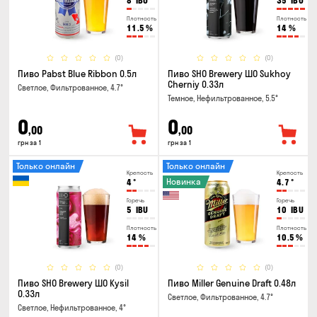
8
IBU
35
IBU
Плотность
Плотность
11.5
%
14
%
(0)
(0)
Пиво Pabst Blue Ribbon 0.5л
Пиво SHO Brewery ШО Sukhoy
Cherniy 0.33л
Светлое, Фильтрованное, 4.7°
Темное, Нефильтрованное, 5.5°
0
0
,00
,00
грн за 1
грн за 1
Только онлайн
Только онлайн
Крепость
Крепость
Новинка
4
°
4.7
°
Горечь
Горечь
5
IBU
10
IBU
Плотность
Плотность
14
%
10.5
%
(0)
(0)
Пиво SHO Brewery ШО Kysil
Пиво Miller Genuine Draft 0.48л
0.33л
Светлое, Фильтрованное, 4.7°
Светлое, Нефильтрованное, 4°