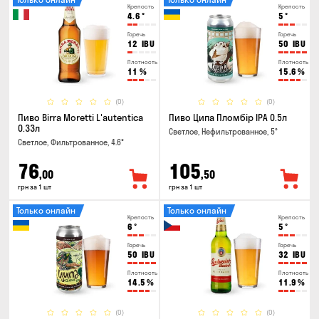
Крепость
Крепость
4.6
°
5
°
Горечь
Горечь
12
IBU
50
IBU
Плотность
Плотность
11
%
15.6
%
(0)
(0)
Пиво Birra Moretti L'autentica
Пиво Ципа Пломбір IPA 0.5л
0.33л
Светлое, Нефильтрованное, 5°
Светлое, Фильтрованное, 4.6°
76
105
,00
,50
грн за 1 шт
грн за 1 шт
Только онлайн
Только онлайн
Крепость
Крепость
6
°
5
°
Горечь
Горечь
50
IBU
32
IBU
Плотность
Плотность
14.5
%
11.9
%
(0)
(0)