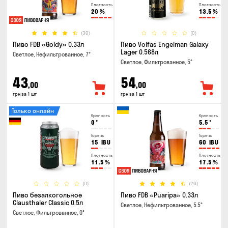
Плотность
Плотность
20
%
13.5
%
(30)
(0)
Пиво FDB «Goldy» 0.33л
Пиво Volfas Engelman Galaxy
Lager 0.568л
Светлое, Нефильтрованное, 7°
Светлое, Фильтрованное, 5°
43
54
,00
,00
грн за 1 шт
грн за 1 шт
Только онлайн
Крепость
Крепость
0
°
5.5
°
Горечь
Горечь
15
IBU
60
IBU
Плотность
Плотность
11.5
%
17.5
%
(0)
(26)
Пиво безалкогольное
Пиво FDB «Puaripa» 0.33л
Clausthaler Classic 0.5л
Светлое, Нефильтрованное, 5.5°
Светлое, Фильтрованное, 0°