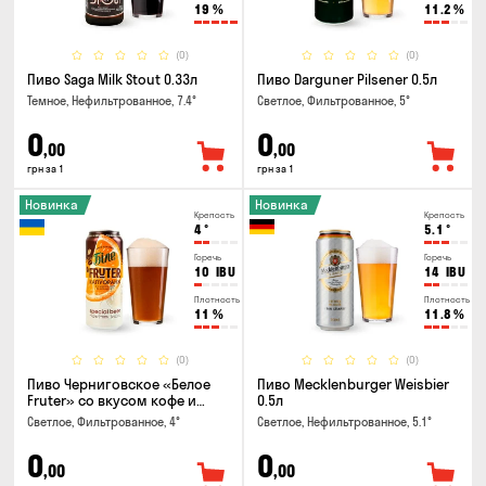
19
%
11.2
%
(0)
(0)
Пиво Saga Milk Stout 0.33л
Пиво Darguner Pilsener 0.5л
Темное, Нефильтрованное, 7.4°
Светлое, Фильтрованное, 5°
0
0
,00
,00
грн за 1
грн за 1
Новинка
Новинка
Крепость
Крепость
4
°
5.1
°
Горечь
Горечь
10
IBU
14
IBU
Плотность
Плотность
11
%
11.8
%
(0)
(0)
Пиво Черниговское «Белое
Пиво Mecklenburger Weisbier
Fruter» со вкусом кофе и
0.5л
апельсина 0.5 л
Светлое, Фильтрованное, 4°
Светлое, Нефильтрованное, 5.1°
0
0
,00
,00