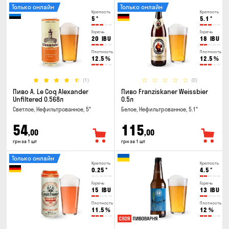
Только онлайн
Только онлайн
Крепость
Крепость
5
°
5.1
°
Горечь
Горечь
20
IBU
18
IBU
Плотность
Плотность
12.5
%
12.5
%
(1)
(0)
Пиво A. Le Coq Alexander
Пиво Franziskaner Weissbier
Unfiltered 0.568л
0.5л
Светлое, Нефильтрованное, 5°
Белое, Нефильтрованное, 5.1°
54
115
,00
,00
грн за 1 шт
грн за 1 шт
Только онлайн
Крепость
Крепость
0.25
°
4.5
°
Горечь
Горечь
15
IBU
13
IBU
Плотность
Плотность
11.5
%
12
%