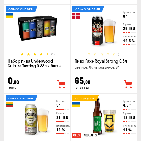
Только онлайн
Только онлайн
Крепость
8
°
Горечь
25
IBU
Плотность
12.5
%
(1)
(0)
Набор пива Underwood
Пиво Faxe Royal Strong 0.5л
Culture Tasting 0.33л x 9шт +
Светлое, Фильтрованное, 8°
бокал
0
65
,00
,00
грн за 1
грн за 1 шт
Только онлайн
Топ продаж
Крепость
Крепость
5
°
4.5
°
Горечь
Горечь
21
IBU
13
IBU
Плотность
Плотность
12
%
11
%