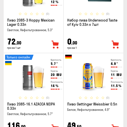
12
%
(0)
(0)
Пиво 2085-3 Hoppy Mexican
Набор пива Underwood Taste
Lager 0.33л
of Kyiv 0.33л x 7шт
Светлое, Нефильтрованное, 5.3°
72
0
,00
,00
грн за 1 шт
грн за 1
Только онлайн
Крепость
Крепость
5.7
°
4.9
°
Горечь
Горечь
20
IBU
11
IBU
Плотность
Плотность
14
%
11.5
%
(0)
(0)
Пиво 2085-16.1 AZACCA NEIPA
Пиво Oettinger Weissbier 0.5л
0.33л
Белое, Нефильтрованное, 4.9°
Светлое, Нефильтрованное, 5.7°
116
49
,00
,50