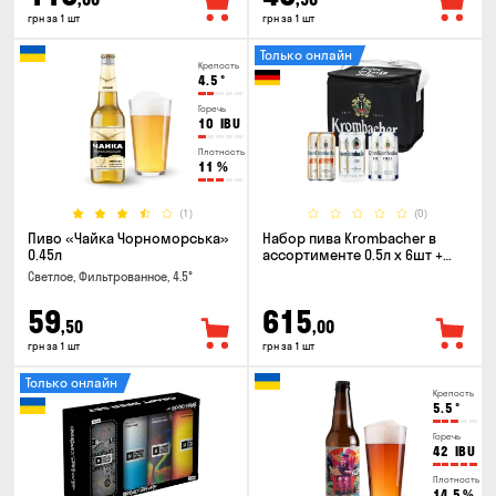
грн за 1 шт
грн за 1 шт
Только онлайн
Крепость
4.5
°
Горечь
10
IBU
Плотность
11
%
(1)
(0)
Пиво «Чайка Чорноморська»
Набор пива Krombacher в
0.45л
ассортименте 0.5л х 6шт +
термосумка
Светлое, Фильтрованное, 4.5°
59
615
,50
,00
грн за 1 шт
грн за 1 шт
Только онлайн
Крепость
5.5
°
Горечь
42
IBU
Плотность
14.5
%