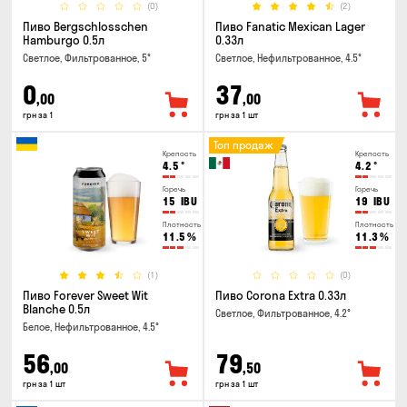
(0)
(2)
Пиво Bergschlosschen
Пиво Fanatic Mexican Lager
Hamburgo 0.5л
0.33л
Светлое, Фильтрованное, 5°
Светлое, Нефильтрованное, 4.5°
0
37
,00
,00
грн за 1
грн за 1 шт
Топ продаж
Крепость
Крепость
4.5
°
4.2
°
Горечь
Горечь
15
IBU
19
IBU
Плотность
Плотность
11.5
%
11.3
%
(1)
(0)
Пиво Forever Sweet Wit
Пиво Corona Extra 0.33л
Blanche 0.5л
Светлое, Фильтрованное, 4.2°
Белое, Нефильтрованное, 4.5°
56
79
,00
,50
грн за 1 шт
грн за 1 шт