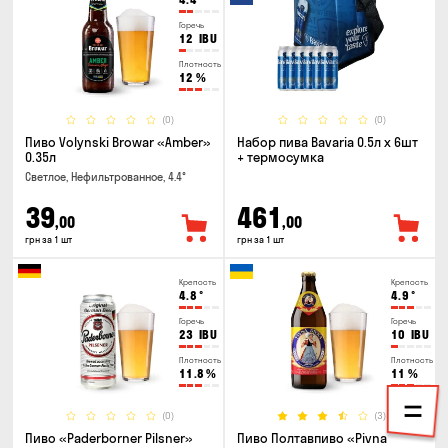
Горечь
12
IBU
Плотность
12
%
(0)
(0)
Пиво Volynski Browar «Amber»
Набор пива Bavaria 0.5л х 6шт
0.35л
+ термосумка
Светлое, Нефильтрованное, 4.4°
39
461
,00
,00
грн за 1 шт
грн за 1 шт
Крепость
Крепость
4.8
°
4.9
°
Горечь
Горечь
23
IBU
10
IBU
Плотность
Плотность
11.8
%
11
%
(0)
(3)
Пиво «Paderborner Pilsner»
Пиво Полтавпиво «Pivna