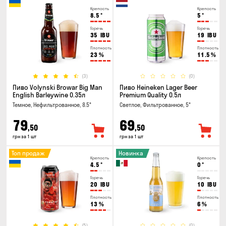
Крепость
Крепость
8.5
°
5
°
Горечь
Горечь
35
IBU
19
IBU
Плотность
Плотность
23
%
11.5
%
(3)
(0)
Пиво Volynski Browar Big Man
Пиво Heineken Lager Beer
English Barleywine 0.35л
Premium Quality 0.5л
Темное, Нефильтрованное, 8.5°
Светлое, Фильтрованное, 5°
79
69
,50
,50
грн за 1 шт
грн за 1 шт
Топ продаж
Новинка
Крепость
Крепость
4.5
°
0
°
Горечь
Горечь
20
IBU
10
IBU
Плотность
Плотность
13
%
6
%
(5)
(0)