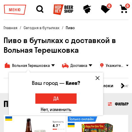
0
0
МЕНЮ
Главная
Сегодня в бутылках
Пиво
Пиво в бутылках с доставкой в
Вольная Терешковка
Вольная Терешковка
Доставка
Укажите
адрес
Ваш город —
Киев?
Все товары
Пиво
Сидр
Вино
Виски
Кокт
ДА
ПИВО
ФИЛЬТР
Нет, изменить
Только онлайн
Крепость
4.7
°