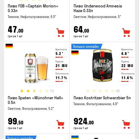
Пиво FDB «Captain Morion»
Пиво Underwood Amnesia
0.33л
Haze 0.33л
Темное, Нефильтрованное, 6.5°
Светлое, Нефильтрованное, 5°
47
64
,00
,00
грн за 1 шт
грн за 1 шт
Только онлайн
Крепость
Крепость
5.2
°
4.8
°
Горечь
Горечь
21
IBU
22
IBU
Плотность
Плотность
11.7
%
11.4
%
(1)
(0)
Пиво Spaten «Münchner Hell»
Пиво Kostritzer Schwarzbier 5л
0.5л
Темное, Фильтрованное, 4.8°
Светлое, Фильтрованное, 5.2°
99
924
,50
,00
грн за 1 шт
грн за 1 шт
Только онлайн