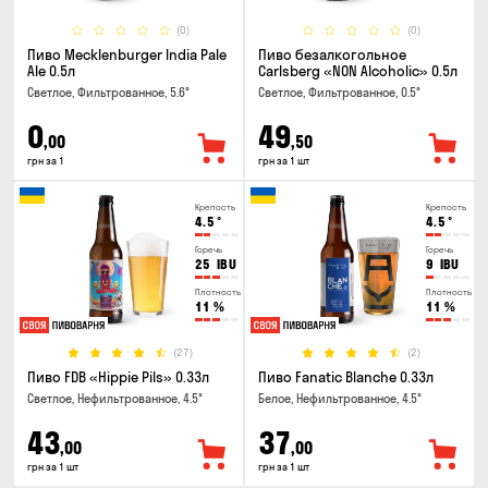
(0)
(0)
Пиво Mecklenburger India Pale
Пиво безалкогольное
Ale 0.5л
Carlsberg «NON Alcoholic» 0.5л
Светлое, Фильтрованное, 5.6°
Светлое, Фильтрованное, 0.5°
0
49
,00
,50
грн за 1
грн за 1 шт
Крепость
Крепость
4.5
°
4.5
°
Горечь
Горечь
25
IBU
9
IBU
Плотность
Плотность
11
%
11
%
(27)
(2)
Пиво FDB «Hippie Pils» 0.33л
Пиво Fanatic Blanche 0.33л
Светлое, Нефильтрованное, 4.5°
Белое, Нефильтрованное, 4.5°
43
37
,00
,00
грн за 1 шт
грн за 1 шт