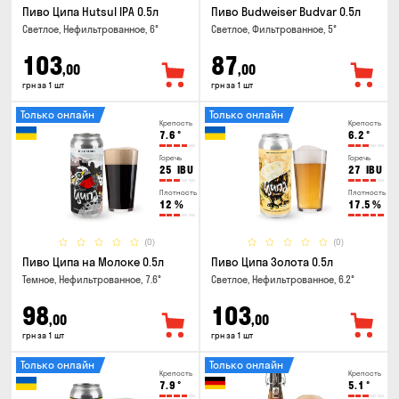
Пиво Ципа Hutsul IPA 0.5л
Пиво Budweiser Budvar 0.5л
Светлое, Нефильтрованное, 6°
Светлое, Фильтрованное, 5°
103
87
,00
,00
грн за 1 шт
грн за 1 шт
Только онлайн
Только онлайн
Крепость
Крепость
7.6
°
6.2
°
Горечь
Горечь
25
IBU
27
IBU
Плотность
Плотность
12
%
17.5
%
(0)
(0)
Пиво Ципа на Молоке 0.5л
Пиво Ципа Золота 0.5л
Темное, Нефильтрованное, 7.6°
Светлое, Нефильтрованное, 6.2°
98
103
,00
,00
грн за 1 шт
грн за 1 шт
Только онлайн
Только онлайн
Крепость
Крепость
7.9
°
5.1
°