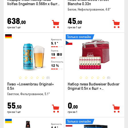
Volfas Engelman 0.568л x 6шт +
Blanche 0.33л
бокал 0.568л
Белое, Нефильтрованное, 4.6°
638
45
,00
,00
грн за 1 шт
грн за 1 шт
Только онлайн
Крепость
5.1
°
Горечь
19
IBU
Плотность
12
%
(0)
(0)
Пиво «Lowenbrau Original»
Набор пива Budweiser Budvar
0.5л
Original 0.5л x 8шт +
термосумка
Светлое, Фильтрованное, 5.1°
55
0
,50
,00
грн за 1 шт
грн за 1
Только онлайн
Крепость
4.4
°