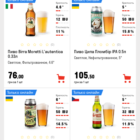
Крепость
Крепость
4.6
°
5
°
Горечь
Горечь
12
IBU
50
IBU
Плотность
Плотность
11
%
15.6
%
(0)
(0)
Пиво Birra Moretti L'autentica
Пиво Ципа Пломбір IPA 0.5л
0.33л
Светлое, Нефильтрованное, 5°
Светлое, Фильтрованное, 4.6°
76
105
,00
,50
грн за 1 шт
грн за 1 шт
Только онлайн
Только онлайн
Крепость
Крепость
6
°
5
°
Горечь
Горечь
50
IBU
32
IBU
Плотность
Плотность
14.5
%
11.9
%
(0)
(0)