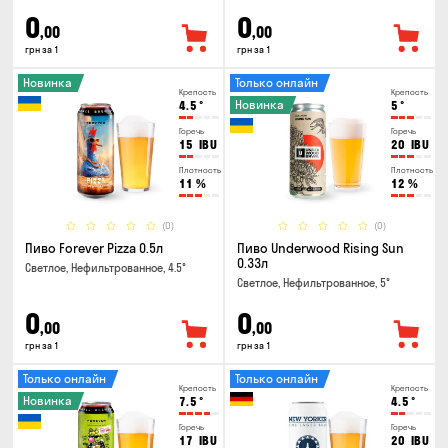
0
0
,00
,00
грн за 1
грн за 1
Новинка
Только онлайн
Крепость
Крепость
Новинка
4.5
°
5
°
Горечь
Горечь
15
IBU
20
IBU
Плотность
Плотность
11
%
12
%
(0)
(0)
Пиво Forever Pizza 0.5л
Пиво Underwood Rising Sun
0.33л
Светлое, Нефильтрованное, 4.5°
Светлое, Нефильтрованное, 5°
0
0
,00
,00
грн за 1
грн за 1
Только онлайн
Только онлайн
Крепость
Крепость
Новинка
7.5
°
4.5
°
Горечь
Горечь
17
IBU
20
IBU