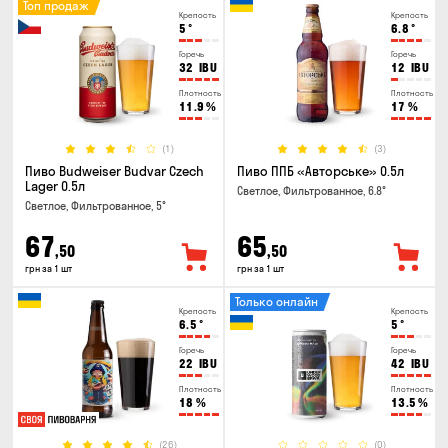
Топ продаж
Крепость
Крепость
5
°
6.8
°
Горечь
Горечь
32
IBU
12
IBU
Плотность
Плотность
11.9
%
17
%
(1)
(3)
Пиво Budweiser Budvar Czech
Пиво ППБ «Авторське» 0.5л
Lager 0.5л
Светлое, Фильтрованное, 6.8°
Светлое, Фильтрованное, 5°
67
65
,50
,50
грн за 1 шт
грн за 1 шт
Только онлайн
Крепость
Крепость
6.5
°
5
°
Горечь
Горечь
22
IBU
42
IBU
Плотность
Плотность
18
%
13.5
%
(26)
(0)