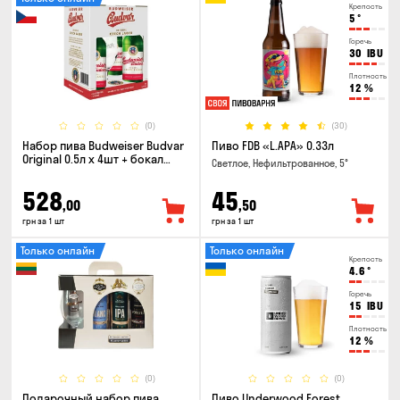
Крепость
5
°
Горечь
30
IBU
Плотность
12
%
(0)
(30)
Набор пива Budweiser Budvar
Пиво FDB «L.APA» 0.33л
Original 0.5л х 4шт + бокал
Светлое, Нефильтрованное, 5°
0.33л
528
45
,00
,50
грн за 1 шт
грн за 1 шт
Только онлайн
Только онлайн
Крепость
4.6
°
Горечь
15
IBU
Плотность
12
%
(0)
(0)
Подарочный набор пива
Пиво Underwood Forest