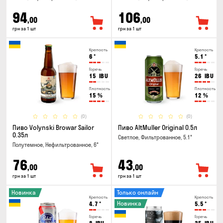
94
106
,00
,00
грн за 1 шт
грн за 1 шт
Крепость
Крепость
6
°
5.1
°
Горечь
Горечь
15
IBU
26
IBU
Плотность
Плотность
15
%
12
%
(0)
(0)
Пиво Volynski Browar Sailor
Пиво AltMuller Original 0.5л
0.35л
Светлое, Фильтрованное, 5.1°
Полутемное, Нефильтрованное, 6°
76
43
,00
,00
грн за 1 шт
грн за 1 шт
Новинка
Только онлайн
Крепость
Крепость
Новинка
4.7
°
5.5
°
Горечь
Горечь