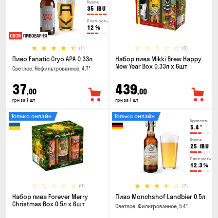
Горечь
35
IBU
Плотность
12
%
(1)
(0)
Пиво Fanatic Cryo APA 0.33л
Набор пива Mikki Brew Happy
New Year Box 0.33л x 6шт
Светлое, Нефильтрованное, 4.7°
37
439
,00
,00
грн за 1 шт
грн за 1 шт
Только онлайн
Только онлайн
Крепость
5.4
°
Горечь
25
IBU
Плотность
12.3
%
(0)
(2)
Набор пива Forever Merry
Пиво Monchshof Landbier 0.5л
Christmas Box 0.5л x 6шт
Светлое, Фильтрованное, 5.4°