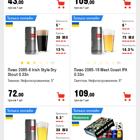
43
109
,00
,00
грн за 1 шт
грн за 1 шт
Только онлайн
Только онлайн
Крепость
Крепость
5
°
6
°
Горечь
Горечь
30
IBU
75
IBU
Плотность
Плотность
13
%
14.3
%
(1)
(0)
Пиво 2085-6 Irish Style Dry
Пиво 2085-19 West Coast IPA
Stout 0.33л
0.33л
Темное, Нефильтрованное, 5°
Светлое, Нефильтрованное, 6°
72
109
,00
,00
грн за 1 шт
грн за 1 шт
Только онлайн
Только онлайн
Крепость
Новинка
5.3
°
Горечь
30
IBU
Плотность