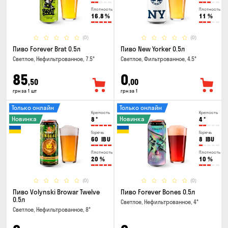
Плотность
Плотность
16.8
%
11
%
(0)
(0)
Пиво Forever Brat 0.5л
Пиво New Yorker 0.5л
Светлое, Нефильтрованное, 7.5°
Светлое, Фильтрованное, 4.5°
85
0
,50
,00
грн за 1 шт
грн за 1
Только онлайн
Только онлайн
Крепость
Крепость
Новинка
Новинка
8
°
4
°
Горечь
Горечь
60
IBU
8
IBU
Плотность
Плотность
20
%
10
%
(0)
(0)
Пиво Volynski Browar Twelve
Пиво Forever Bones 0.5л
0.5л
Светлое, Нефильтрованное, 4°
Светлое, Нефильтрованное, 8°