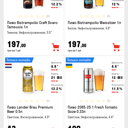
Плотность
Плотность
12.2
%
12
%
(0)
(0)
Пиво Bistrampolio Craft Dvaro
Пиво Bistrampolio Weissbier 1л
Tamsusis 1л
Белое, Нефильтрованное, 4.6°
Темное, Нефильтрованное, 5.5°
197
197
,00
,00
грн за 1 шт
грн за 1 шт
Только онлайн
Только онлайн
Крепость
Крепость
4.9
°
4.4
°
Горечь
Горечь
21
IBU
12
IBU
Плотность
Плотность
12.2
%
11.5
%
(0)
(0)
Пиво Lander Brau Premium
Пиво 2085-25.1 Fresh Tomato
Beer 0.5л
Goze 0.33л
Светлое, Фильтрованное, 4.9°
Светлое, Нефильтрованное, 4.4°