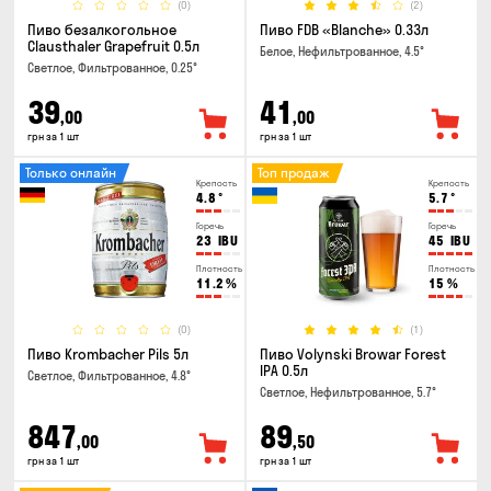
(0)
(2)
Пиво безалкогольное
Пиво FDB «Blanche» 0.33л
Clausthaler Grapefruit 0.5л
Белое, Нефильтрованное, 4.5°
Светлое, Фильтрованное, 0.25°
39
41
,00
,00
грн за 1 шт
грн за 1 шт
Только онлайн
Топ продаж
Крепость
Крепость
4.8
°
5.7
°
Горечь
Горечь
23
IBU
45
IBU
Плотность
Плотность
11.2
%
15
%
(0)
(1)
Пиво Krombacher Pils 5л
Пиво Volynski Browar Forest
IPA 0.5л
Светлое, Фильтрованное, 4.8°
Светлое, Нефильтрованное, 5.7°
847
89
,00
,50
грн за 1 шт
грн за 1 шт