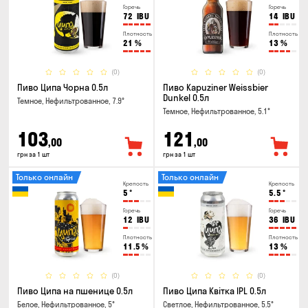
Горечь
Горечь
72
IBU
14
IBU
Плотность
Плотность
21
%
13
%
(0)
(0)
Пиво Ципа Чорна 0.5л
Пиво Kapuziner Weissbier
Dunkel 0.5л
Темное, Нефильтрованное, 7.9°
Темное, Нефильтрованное, 5.1°
103
121
,00
,00
грн за 1 шт
грн за 1 шт
Только онлайн
Только онлайн
Крепость
Крепость
5
°
5.5
°
Горечь
Горечь
12
IBU
36
IBU
Плотность
Плотность
11.5
%
13
%
(0)
(0)
Пиво Ципа на пшенице 0.5л
Пиво Ципа Квітка IPL 0.5л
Белое, Нефильтрованное, 5°
Светлое, Нефильтрованное, 5.5°