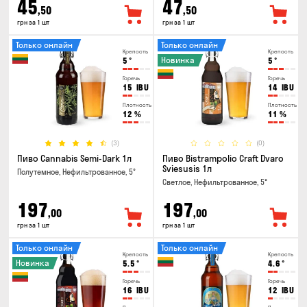
45
47
,50
,50
грн за 1 шт
грн за 1 шт
Только онлайн
Только онлайн
Крепость
Крепость
Новинка
5
°
5
°
Горечь
Горечь
15
IBU
14
IBU
Плотность
Плотность
12
%
11
%
(3)
(0)
Пиво Cannabis Semi-Dark 1л
Пиво Bistrampolio Craft Dvaro
Sviesusis 1л
Полутемное, Нефильтрованное, 5°
Светлое, Нефильтрованное, 5°
197
197
,00
,00
грн за 1 шт
грн за 1 шт
Только онлайн
Только онлайн
Крепость
Крепость
Новинка
5.5
°
4.6
°
Горечь
Горечь
16
IBU
12
IBU