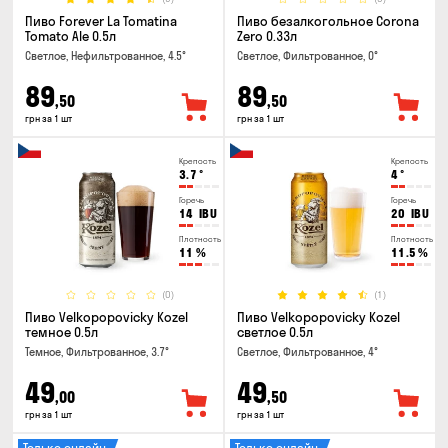
Пиво Forever La Tomatina
Пиво безалкогольное Corona
Tomato Ale 0.5л
Zero 0.33л
Светлое, Нефильтрованное, 4.5°
Светлое, Фильтрованное, 0°
89
89
,50
,50
грн за 1 шт
грн за 1 шт
Крепость
Крепость
3.7
°
4
°
Горечь
Горечь
14
IBU
20
IBU
Плотность
Плотность
11
%
11.5
%
(0)
(1)
Пиво Velkopopovicky Kozel
Пиво Velkopopovicky Kozel
темное 0.5л
светлое 0.5л
Темное, Фильтрованное, 3.7°
Светлое, Фильтрованное, 4°
49
49
,00
,50
грн за 1 шт
грн за 1 шт
Только онлайн
Только онлайн