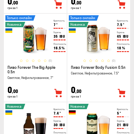
0
0
,00
,00
грн за 1
грн за 1
Только онлайн
Только онлайн
Крепость
Крепость
Новинка
Новинка
7
°
7.5
°
Горечь
Горечь
35
IBU
45
IBU
Плотность
Плотность
16.5
%
18
%
(0)
(0)
Пиво Forever The Big Apple
Пиво Forever Body Fusion 0.5л
0.5л
Светлое, Нефильтрованное, 7.5°
Светлое, Нефильтрованное, 7°
0
0
,00
,00
грн за 1
грн за 1
Новинка
Новинка
Крепость
Крепость
7.4
°
5
°
Горечь
Горечь
30
IBU
21
IBU
Плотность
Плотность