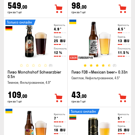
549
98
,00
,00
грн за 1 шт
грн за 1 шт
Только онлайн
Крепость
Крепость
4.9
°
4.5
°
Горечь
Горечь
25
IBU
13
IBU
Плотность
Плотность
12
%
11.5
%
(0)
(2)
Пиво Monchshof Schwarzbier
Пиво FDB «Mexican beer» 0.33л
0.5л
Светлое, Нефильтрованное, 4.5°
Темное, Фильтрованное, 4.9°
109
43
,00
,00
грн за 1 шт
грн за 1 шт
Только онлайн
Крепость
Крепость
7
°
5
°
Горечь
Горечь
16
IBU
25
IBU