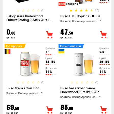
(0)
(28)
Набор пива Underwood
Пиво FDB «Hopkins» 0.33л
Culture Tasting 0.33л x 3шт +
Светлое, Нефильтрованное, 5.5°
бокал
0
47
,00
,50
грн за 1
грн за 1 шт
Топ продаж
Только онлайн
Крепость
Крепость
5
°
0.5
°
Горечь
Горечь
18
IBU
40
IBU
Плотность
Плотность
11
%
11
%
(0)
(0)
Пиво Stella Artois 0.5л
Пиво безалкогольное
Underwood Pure IPA 0.33л
Светлое, Фильтрованное, 5°
Светлое, Нефильтрованное, 0.5°
69
85
,50
,00
грн за 1 шт
грн за 1 шт