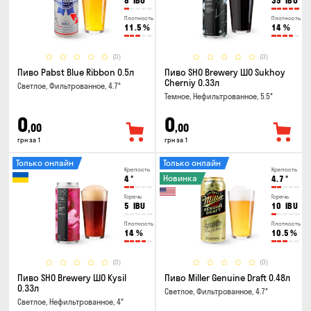
8
IBU
35
IBU
Плотность
Плотность
11.5
%
14
%
(0)
(0)
Пиво Pabst Blue Ribbon 0.5л
Пиво SHO Brewery ШО Sukhoy
Cherniy 0.33л
Светлое, Фильтрованное, 4.7°
Темное, Нефильтрованное, 5.5°
0
0
,00
,00
грн за 1
грн за 1
Только онлайн
Только онлайн
Крепость
Крепость
Новинка
4
°
4.7
°
Горечь
Горечь
5
IBU
10
IBU
Плотность
Плотность
14
%
10.5
%
(0)
(0)
Пиво SHO Brewery ШО Kysil
Пиво Miller Genuine Draft 0.48л
0.33л
Светлое, Фильтрованное, 4.7°
Светлое, Нефильтрованное, 4°