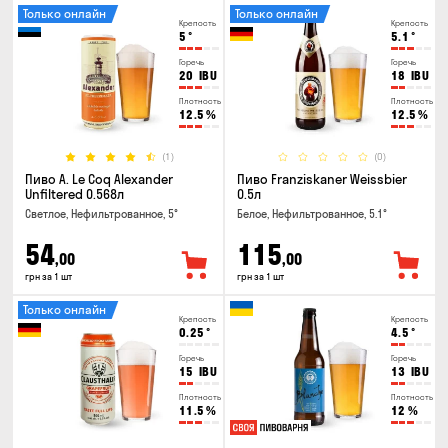
Только онлайн
Только онлайн
Крепость
Крепость
5
°
5.1
°
Горечь
Горечь
20
IBU
18
IBU
Плотность
Плотность
12.5
%
12.5
%
(1)
(0)
Пиво A. Le Coq Alexander
Пиво Franziskaner Weissbier
Unfiltered 0.568л
0.5л
Светлое, Нефильтрованное, 5°
Белое, Нефильтрованное, 5.1°
54
115
,00
,00
грн за 1 шт
грн за 1 шт
Только онлайн
Крепость
Крепость
0.25
°
4.5
°
Горечь
Горечь
15
IBU
13
IBU
Плотность
Плотность
11.5
%
12
%