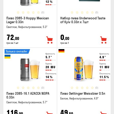
12
%
(0)
(0)
Пиво 2085-3 Hoppy Mexican
Набор пива Underwood Taste
Lager 0.33л
of Kyiv 0.33л x 7шт
Светлое, Нефильтрованное, 5.3°
72
0
,00
,00
грн за 1 шт
грн за 1
Только онлайн
Крепость
Крепость
5.7
°
4.9
°
Горечь
Горечь
20
IBU
11
IBU
Плотность
Плотность
14
%
11.5
%
(0)
(0)
Пиво 2085-16.1 AZACCA NEIPA
Пиво Oettinger Weissbier 0.5л
0.33л
Белое, Нефильтрованное, 4.9°
Светлое, Нефильтрованное, 5.7°
116
49
,00
,50