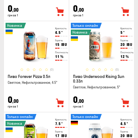
0
0
,00
,00
грн за 1
грн за 1
Новинка
Только онлайн
Крепость
Крепость
Новинка
4.5
°
5
°
Горечь
Горечь
15
IBU
20
IBU
Плотность
Плотность
11
%
12
%
(0)
(0)
Пиво Forever Pizza 0.5л
Пиво Underwood Rising Sun
0.33л
Светлое, Нефильтрованное, 4.5°
Светлое, Нефильтрованное, 5°
0
0
,00
,00
грн за 1
грн за 1
Только онлайн
Только онлайн
Крепость
Крепость
Новинка
7.5
°
4.5
°
Горечь
Горечь
17
IBU
20
IBU