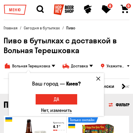
0
0
МЕНЮ
Главная
Сегодня в бутылках
Пиво
Пиво в бутылках с доставкой в
Вольная Терешковка
Вольная Терешковка
Доставка
Укажите
адрес
Ваш город —
Киев?
Все товары
Пиво
Сидр
Вино
Виски
Кокт
ДА
ПИВО
ФИЛЬТР
Нет, изменить
Только онлайн
Крепость
4.7
°