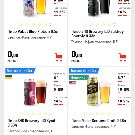
8
IBU
35
IBU
Плотность
Плотность
11.5
%
14
%
(0)
(0)
Пиво Pabst Blue Ribbon 0.5л
Пиво SHO Brewery ШО Sukhoy
Cherniy 0.33л
Светлое, Фильтрованное, 4.7°
Темное, Нефильтрованное, 5.5°
0
0
,00
,00
грн за 1
грн за 1
Только онлайн
Только онлайн
Крепость
Крепость
Новинка
4
°
4.7
°
Горечь
Горечь
5
IBU
10
IBU
Плотность
Плотность
14
%
10.5
%
(0)
(0)
Пиво SHO Brewery ШО Kysil
Пиво Miller Genuine Draft 0.48л
0.33л
Светлое, Фильтрованное, 4.7°
Светлое, Нефильтрованное, 4°