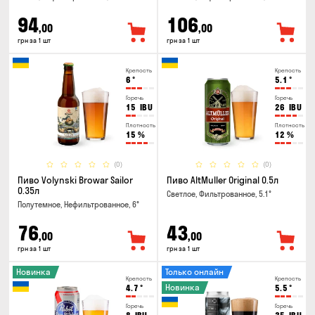
94
106
,00
,00
грн за 1 шт
грн за 1 шт
Крепость
Крепость
6
°
5.1
°
Горечь
Горечь
15
IBU
26
IBU
Плотность
Плотность
15
%
12
%
(0)
(0)
Пиво Volynski Browar Sailor
Пиво AltMuller Original 0.5л
0.35л
Светлое, Фильтрованное, 5.1°
Полутемное, Нефильтрованное, 6°
76
43
,00
,00
грн за 1 шт
грн за 1 шт
Новинка
Только онлайн
Крепость
Крепость
Новинка
4.7
°
5.5
°
Горечь
Горечь