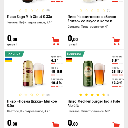
(0)
(0)
Пиво Saga Milk Stout 0.33л
Пиво Черниговское «Белое
Fruter» со вкусом кофе и
Темное, Нефильтрованное, 7.4°
апельсина 0.5 л
Светлое, Фильтрованное, 4°
0
0
,00
,00
грн за 1
грн за 1
Новинка
Новинка
Крепость
Крепость
4.2
°
5.6
°
Горечь
Горечь
15
IBU
35
IBU
Плотность
Плотность
10.4
%
13.2
%
(0)
(1)
Пиво «Повна Діжка» Мягкое
Пиво Mecklenburger India Pale
0.5л
Ale 0.5л
Светлое, Фильтрованное, 4.2°
Светлое, Фильтрованное, 5.6°
0
0
,00
,00