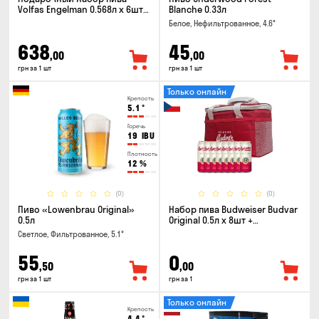
Volfas Engelman 0.568л x 6шт +
Blanche 0.33л
бокал 0.568л
Белое, Нефильтрованное, 4.6°
638
45
,00
,00
грн за 1 шт
грн за 1 шт
Только онлайн
Крепость
5.1
°
Горечь
19
IBU
Плотность
12
%
(0)
(0)
Пиво «Lowenbrau Original»
Набор пива Budweiser Budvar
0.5л
Original 0.5л x 8шт +
термосумка
Светлое, Фильтрованное, 5.1°
55
0
,50
,00
грн за 1 шт
грн за 1
Только онлайн
Крепость
4.4
°