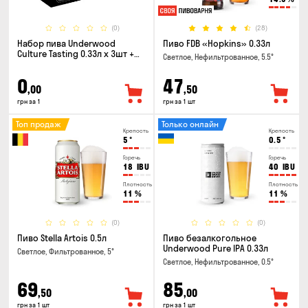
(0)
(28)
Набор пива Underwood
Пиво FDB «Hopkins» 0.33л
Culture Tasting 0.33л x 3шт +
Светлое, Нефильтрованное, 5.5°
бокал
0
47
,00
,50
грн за 1
грн за 1 шт
Топ продаж
Только онлайн
Крепость
Крепость
5
°
0.5
°
Горечь
Горечь
18
IBU
40
IBU
Плотность
Плотность
11
%
11
%
(0)
(0)
Пиво Stella Artois 0.5л
Пиво безалкогольное
Underwood Pure IPA 0.33л
Светлое, Фильтрованное, 5°
Светлое, Нефильтрованное, 0.5°
69
85
,50
,00
грн за 1 шт
грн за 1 шт