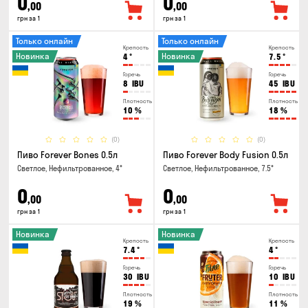
0
0
,00
,00
грн за 1
грн за 1
Только онлайн
Только онлайн
Крепость
Крепость
Новинка
Новинка
4
°
7.5
°
Горечь
Горечь
8
IBU
45
IBU
Плотность
Плотность
10
%
18
%
(0)
(0)
Пиво Forever Bones 0.5л
Пиво Forever Body Fusion 0.5л
Светлое, Нефильтрованное, 4°
Светлое, Нефильтрованное, 7.5°
0
0
,00
,00
грн за 1
грн за 1
Новинка
Новинка
Крепость
Крепость
7.4
°
4
°
Горечь
Горечь
30
IBU
10
IBU
Плотность
Плотность
19
%
11
%