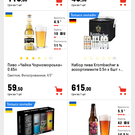
грн за 1 шт
грн за 1 шт
Только онлайн
Крепость
4.5
°
Горечь
10
IBU
Плотность
11
%
(1)
(0)
Пиво «Чайка Чорноморська»
Набор пива Krombacher в
0.45л
ассортименте 0.5л х 6шт +
термосумка
Светлое, Фильтрованное, 4.5°
59
615
,50
,00
грн за 1 шт
грн за 1 шт
Только онлайн
Крепость
5.5
°
Горечь
42
IBU
Плотность
14.5
%