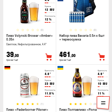
Горечь
12
IBU
Плотность
12
%
(0)
(0)
Пиво Volynski Browar «Amber»
Набор пива Bavaria 0.5л х 6шт
0.35л
+ термосумка
Светлое, Нефильтрованное, 4.4°
39
461
,00
,00
грн за 1 шт
грн за 1 шт
Крепость
Крепость
4.8
°
4.9
°
Горечь
Горечь
23
IBU
10
IBU
Плотность
Плотность
11.8
%
11
%
(1)
(3)
Пиво «Paderborner Pilsner»
Пиво Полтавпиво «Pivna