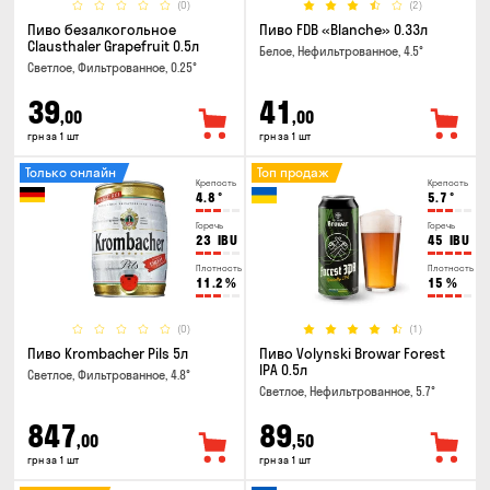
(0)
(2)
Пиво безалкогольное
Пиво FDB «Blanche» 0.33л
Clausthaler Grapefruit 0.5л
Белое, Нефильтрованное, 4.5°
Светлое, Фильтрованное, 0.25°
39
41
,00
,00
грн за 1 шт
грн за 1 шт
Только онлайн
Топ продаж
Крепость
Крепость
4.8
°
5.7
°
Горечь
Горечь
23
IBU
45
IBU
Плотность
Плотность
11.2
%
15
%
(0)
(1)
Пиво Krombacher Pils 5л
Пиво Volynski Browar Forest
IPA 0.5л
Светлое, Фильтрованное, 4.8°
Светлое, Нефильтрованное, 5.7°
847
89
,00
,50
грн за 1 шт
грн за 1 шт