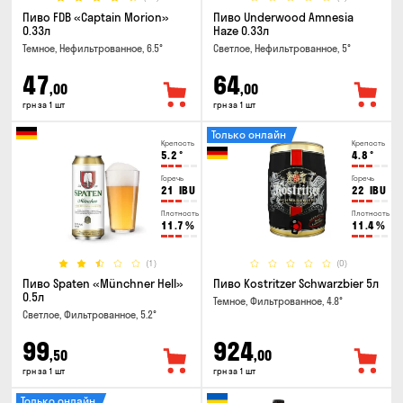
Пиво FDB «Captain Morion»
Пиво Underwood Amnesia
0.33л
Haze 0.33л
Темное, Нефильтрованное, 6.5°
Светлое, Нефильтрованное, 5°
47
64
,00
,00
грн за 1 шт
грн за 1 шт
Только онлайн
Крепость
Крепость
5.2
°
4.8
°
Горечь
Горечь
21
IBU
22
IBU
Плотность
Плотность
11.7
%
11.4
%
(1)
(0)
Пиво Spaten «Münchner Hell»
Пиво Kostritzer Schwarzbier 5л
0.5л
Темное, Фильтрованное, 4.8°
Светлое, Фильтрованное, 5.2°
99
924
,50
,00
грн за 1 шт
грн за 1 шт
Только онлайн