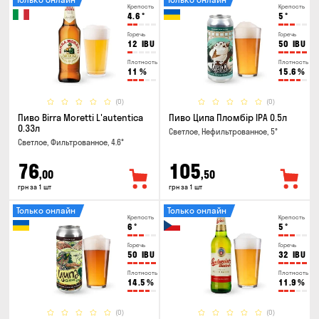
Крепость
Крепость
4.6
°
5
°
Горечь
Горечь
12
IBU
50
IBU
Плотность
Плотность
11
%
15.6
%
(0)
(0)
Пиво Birra Moretti L'autentica
Пиво Ципа Пломбір IPA 0.5л
0.33л
Светлое, Нефильтрованное, 5°
Светлое, Фильтрованное, 4.6°
76
105
,00
,50
грн за 1 шт
грн за 1 шт
Только онлайн
Только онлайн
Крепость
Крепость
6
°
5
°
Горечь
Горечь
50
IBU
32
IBU
Плотность
Плотность
14.5
%
11.9
%
(0)
(0)