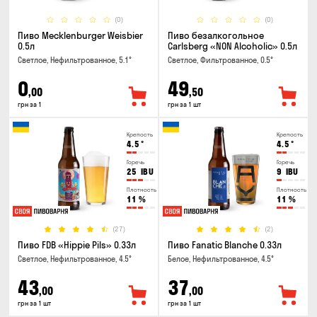
(0)
(0)
Пиво Mecklenburger Weisbier
Пиво безалкогольное
0.5л
Carlsberg «NON Alcoholic» 0.5л
Светлое, Нефильтрованное, 5.1°
Светлое, Фильтрованное, 0.5°
0
49
,00
,50
грн за 1
грн за 1 шт
Крепость
Крепость
4.5
°
4.5
°
Горечь
Горечь
25
IBU
9
IBU
Плотность
Плотность
11
%
11
%
(27)
(2)
Пиво FDB «Hippie Pils» 0.33л
Пиво Fanatic Blanche 0.33л
Светлое, Нефильтрованное, 4.5°
Белое, Нефильтрованное, 4.5°
43
37
,00
,00
грн за 1 шт
грн за 1 шт