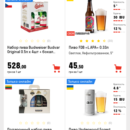
Крепость
5
°
Горечь
30
IBU
Плотность
12
%
(0)
(30)
Набор пива Budweiser Budvar
Пиво FDB «L.APA» 0.33л
Original 0.5л х 4шт + бокал
Светлое, Нефильтрованное, 5°
0.33л
528
45
,00
,50
грн за 1 шт
грн за 1 шт
Только онлайн
Только онлайн
Крепость
4.6
°
Горечь
15
IBU
Плотность
12
%
(0)
(0)
Подарочный набор пива
Пиво Underwood Forest