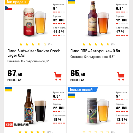
Топ продаж
Крепость
Крепость
5
°
6.8
°
Горечь
Горечь
32
IBU
12
IBU
Плотность
Плотность
11.9
%
17
%
(1)
(3)
Пиво Budweiser Budvar Czech
Пиво ППБ «Авторське» 0.5л
Lager 0.5л
Светлое, Фильтрованное, 6.8°
Светлое, Фильтрованное, 5°
67
65
,50
,50
грн за 1 шт
грн за 1 шт
Только онлайн
Крепость
Крепость
6.5
°
5
°
Горечь
Горечь
22
IBU
42
IBU
Плотность
Плотность
18
%
13.5
%
(26)
(0)