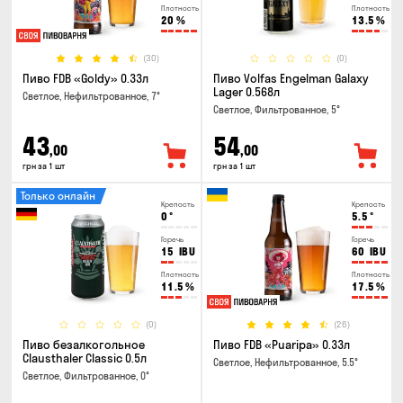
Плотность
Плотность
20
%
13.5
%
(30)
(0)
Пиво FDB «Goldy» 0.33л
Пиво Volfas Engelman Galaxy
Lager 0.568л
Светлое, Нефильтрованное, 7°
Светлое, Фильтрованное, 5°
43
54
,00
,00
грн за 1 шт
грн за 1 шт
Только онлайн
Крепость
Крепость
0
°
5.5
°
Горечь
Горечь
15
IBU
60
IBU
Плотность
Плотность
11.5
%
17.5
%
(0)
(26)
Пиво безалкогольное
Пиво FDB «Puaripa» 0.33л
Clausthaler Classic 0.5л
Светлое, Нефильтрованное, 5.5°
Светлое, Фильтрованное, 0°