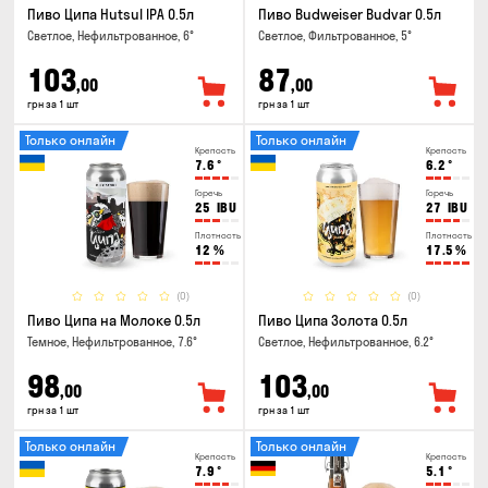
Пиво Ципа Hutsul IPA 0.5л
Пиво Budweiser Budvar 0.5л
Светлое, Нефильтрованное, 6°
Светлое, Фильтрованное, 5°
103
87
,00
,00
грн за 1 шт
грн за 1 шт
Только онлайн
Только онлайн
Крепость
Крепость
7.6
°
6.2
°
Горечь
Горечь
25
IBU
27
IBU
Плотность
Плотность
12
%
17.5
%
(0)
(0)
Пиво Ципа на Молоке 0.5л
Пиво Ципа Золота 0.5л
Темное, Нефильтрованное, 7.6°
Светлое, Нефильтрованное, 6.2°
98
103
,00
,00
грн за 1 шт
грн за 1 шт
Только онлайн
Только онлайн
Крепость
Крепость
7.9
°
5.1
°