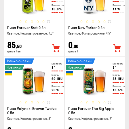
Плотность
Плотность
16.8
%
11
%
(0)
(0)
Пиво Forever Brat 0.5л
Пиво New Yorker 0.5л
Светлое, Нефильтрованное, 7.5°
Светлое, Фильтрованное, 4.5°
85
0
,50
,00
грн за 1 шт
грн за 1
Только онлайн
Только онлайн
Крепость
Крепость
Новинка
Новинка
8
°
7
°
Горечь
Горечь
60
IBU
35
IBU
Плотность
Плотность
20
%
16.5
%
(0)
(0)
Пиво Volynski Browar Twelve
Пиво Forever The Big Apple
0.5л
0.5л
Светлое, Нефильтрованное, 8°
Светлое, Нефильтрованное, 7°