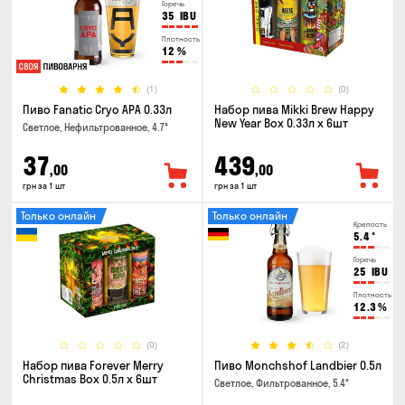
Горечь
35
IBU
Плотность
12
%
(1)
(0)
Пиво Fanatic Cryo APA 0.33л
Набор пива Mikki Brew Happy
New Year Box 0.33л x 6шт
Светлое, Нефильтрованное, 4.7°
37
439
,00
,00
грн за 1 шт
грн за 1 шт
Только онлайн
Только онлайн
Крепость
5.4
°
Горечь
25
IBU
Плотность
12.3
%
(0)
(2)
Набор пива Forever Merry
Пиво Monchshof Landbier 0.5л
Christmas Box 0.5л x 6шт
Светлое, Фильтрованное, 5.4°