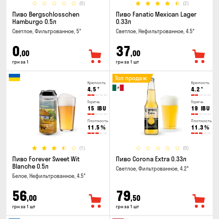
(0)
(2)
Пиво Bergschlosschen
Пиво Fanatic Mexican Lager
Hamburgo 0.5л
0.33л
Светлое, Фильтрованное, 5°
Светлое, Нефильтрованное, 4.5°
0
37
,00
,00
грн за 1
грн за 1 шт
Топ продаж
Крепость
Крепость
4.5
°
4.2
°
Горечь
Горечь
15
IBU
19
IBU
Плотность
Плотность
11.5
%
11.3
%
(1)
(0)
Пиво Forever Sweet Wit
Пиво Corona Extra 0.33л
Blanche 0.5л
Светлое, Фильтрованное, 4.2°
Белое, Нефильтрованное, 4.5°
56
79
,00
,50
грн за 1 шт
грн за 1 шт