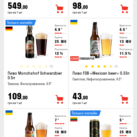
549
98
,00
,00
грн за 1 шт
грн за 1 шт
Только онлайн
Крепость
Крепость
4.9
°
4.5
°
Горечь
Горечь
25
IBU
13
IBU
Плотность
Плотность
12
%
11.5
%
(0)
(2)
Пиво Monchshof Schwarzbier
Пиво FDB «Mexican beer» 0.33л
0.5л
Светлое, Нефильтрованное, 4.5°
Темное, Фильтрованное, 4.9°
109
43
,00
,00
грн за 1 шт
грн за 1 шт
Только онлайн
Крепость
Крепость
7
°
5
°
Горечь
Горечь
16
IBU
25
IBU