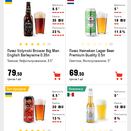
Крепость
Крепость
8.5
°
5
°
Горечь
Горечь
35
IBU
19
IBU
Плотность
Плотность
23
%
11.5
%
(3)
(0)
Пиво Volynski Browar Big Man
Пиво Heineken Lager Beer
English Barleywine 0.35л
Premium Quality 0.5л
Темное, Нефильтрованное, 8.5°
Светлое, Фильтрованное, 5°
79
69
,50
,50
грн за 1 шт
грн за 1 шт
Топ продаж
Новинка
Крепость
Крепость
4.5
°
0
°
Горечь
Горечь
20
IBU
10
IBU
Плотность
Плотность
13
%
6
%
(5)
(0)