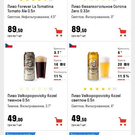
Пиво Forever La Tomatina
Пиво безалкогольное Corona
Tomato Ale 0.5л
Zero 0.33л
Светлое, Нефильтрованное, 4.5°
Светлое, Фильтрованное, 0°
89
89
,50
,50
грн за 1 шт
грн за 1 шт
Крепость
Крепость
3.7
°
4
°
Горечь
Горечь
14
IBU
20
IBU
Плотность
Плотность
11
%
11.5
%
(0)
(1)
Пиво Velkopopovicky Kozel
Пиво Velkopopovicky Kozel
темное 0.5л
светлое 0.5л
Темное, Фильтрованное, 3.7°
Светлое, Фильтрованное, 4°
49
49
,00
,50
грн за 1 шт
грн за 1 шт
Только онлайн
Только онлайн