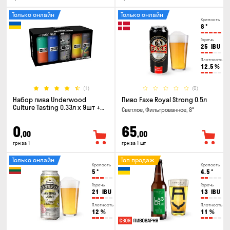
Только онлайн
Только онлайн
Крепость
8
°
Горечь
25
IBU
Плотность
12.5
%
(1)
(0)
Набор пива Underwood
Пиво Faxe Royal Strong 0.5л
Culture Tasting 0.33л x 9шт +
Светлое, Фильтрованное, 8°
бокал
0
65
,00
,00
грн за 1
грн за 1 шт
Только онлайн
Топ продаж
Крепость
Крепость
5
°
4.5
°
Горечь
Горечь
21
IBU
13
IBU
Плотность
Плотность
12
%
11
%