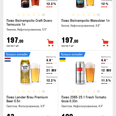
Плотность
Плотность
12.2
%
12
%
(0)
(0)
Пиво Bistrampolio Craft Dvaro
Пиво Bistrampolio Weissbier 1л
Tamsusis 1л
Белое, Нефильтрованное, 4.6°
Темное, Нефильтрованное, 5.5°
197
197
,00
,00
грн за 1 шт
грн за 1 шт
Только онлайн
Только онлайн
Крепость
Крепость
4.9
°
4.4
°
Горечь
Горечь
21
IBU
12
IBU
Плотность
Плотность
12.2
%
11.5
%
(0)
(0)
Пиво Lander Brau Premium
Пиво 2085-25.1 Fresh Tomato
Beer 0.5л
Goze 0.33л
Светлое, Фильтрованное, 4.9°
Светлое, Нефильтрованное, 4.4°