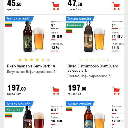
45
47
,50
,50
грн за 1 шт
грн за 1 шт
Только онлайн
Только онлайн
Крепость
Крепость
Новинка
5
°
5
°
Горечь
Горечь
15
IBU
14
IBU
Плотность
Плотность
12
%
11
%
(3)
(0)
Пиво Cannabis Semi-Dark 1л
Пиво Bistrampolio Craft Dvaro
Sviesusis 1л
Полутемное, Нефильтрованное, 5°
Светлое, Нефильтрованное, 5°
197
197
,00
,00
грн за 1 шт
грн за 1 шт
Только онлайн
Только онлайн
Крепость
Крепость
Новинка
5.5
°
4.6
°
Горечь
Горечь
16
IBU
12
IBU