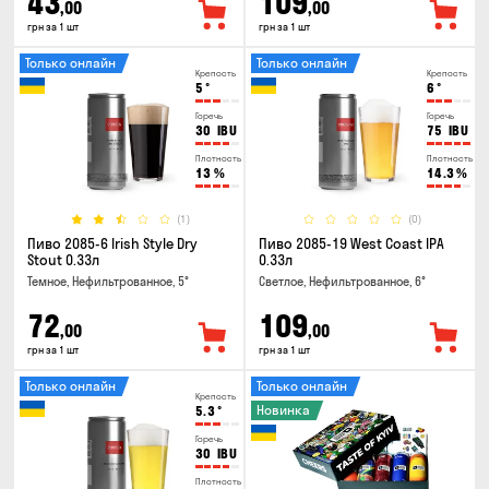
43
109
,00
,00
грн за 1 шт
грн за 1 шт
Только онлайн
Только онлайн
Крепость
Крепость
5
°
6
°
Горечь
Горечь
30
IBU
75
IBU
Плотность
Плотность
13
%
14.3
%
(1)
(0)
Пиво 2085-6 Irish Style Dry
Пиво 2085-19 West Coast IPA
Stout 0.33л
0.33л
Темное, Нефильтрованное, 5°
Светлое, Нефильтрованное, 6°
72
109
,00
,00
грн за 1 шт
грн за 1 шт
Только онлайн
Только онлайн
Крепость
Новинка
5.3
°
Горечь
30
IBU
Плотность