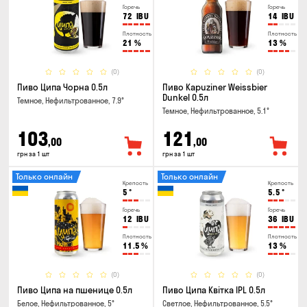
Горечь
Горечь
72
IBU
14
IBU
Плотность
Плотность
21
%
13
%
(0)
(0)
Пиво Ципа Чорна 0.5л
Пиво Kapuziner Weissbier
Dunkel 0.5л
Темное, Нефильтрованное, 7.9°
Темное, Нефильтрованное, 5.1°
103
121
,00
,00
грн за 1 шт
грн за 1 шт
Только онлайн
Только онлайн
Крепость
Крепость
5
°
5.5
°
Горечь
Горечь
12
IBU
36
IBU
Плотность
Плотность
11.5
%
13
%
(0)
(0)
Пиво Ципа на пшенице 0.5л
Пиво Ципа Квітка IPL 0.5л
Белое, Нефильтрованное, 5°
Светлое, Нефильтрованное, 5.5°