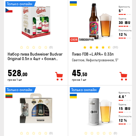
Только онлайн
Крепость
5
°
Горечь
30
IBU
Плотность
12
%
(0)
(30)
Набор пива Budweiser Budvar
Пиво FDB «L.APA» 0.33л
Original 0.5л х 4шт + бокал
Светлое, Нефильтрованное, 5°
0.33л
528
45
,00
,50
грн за 1 шт
грн за 1 шт
Только онлайн
Только онлайн
Крепость
4.6
°
Горечь
15
IBU
Плотность
12
%
(0)
(0)