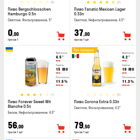
(0)
(2)
Пиво Bergschlosschen
Пиво Fanatic Mexican Lager
Hamburgo 0.5л
0.33л
Светлое, Фильтрованное, 5°
Светлое, Нефильтрованное, 4.5°
0
37
,00
,00
грн за 1
грн за 1 шт
Топ продаж
Крепость
Крепость
4.5
°
4.2
°
Горечь
Горечь
15
IBU
19
IBU
Плотность
Плотность
11.5
%
11.3
%
(1)
(0)
Пиво Forever Sweet Wit
Пиво Corona Extra 0.33л
Blanche 0.5л
Светлое, Фильтрованное, 4.2°
Белое, Нефильтрованное, 4.5°
56
79
,00
,50
грн за 1 шт
грн за 1 шт