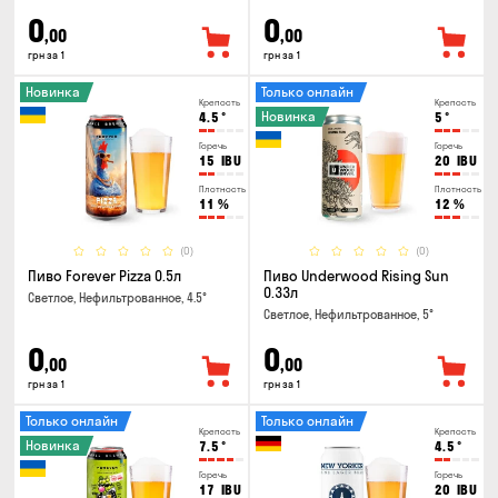
0
0
,00
,00
грн за 1
грн за 1
Новинка
Только онлайн
Крепость
Крепость
Новинка
4.5
°
5
°
Горечь
Горечь
15
IBU
20
IBU
Плотность
Плотность
11
%
12
%
(0)
(0)
Пиво Forever Pizza 0.5л
Пиво Underwood Rising Sun
0.33л
Светлое, Нефильтрованное, 4.5°
Светлое, Нефильтрованное, 5°
0
0
,00
,00
грн за 1
грн за 1
Только онлайн
Только онлайн
Крепость
Крепость
Новинка
7.5
°
4.5
°
Горечь
Горечь
17
IBU
20
IBU