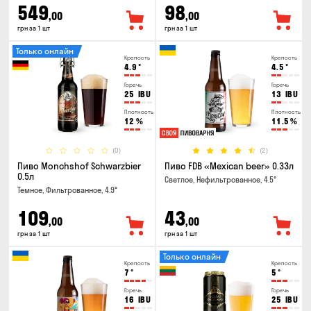
549
98
,00
,00
грн за 1 шт
грн за 1 шт
Только онлайн
Крепость
Крепость
4.9
°
4.5
°
Горечь
Горечь
25
IBU
13
IBU
Плотность
Плотность
12
%
11.5
%
(0)
(2)
Пиво Monchshof Schwarzbier
Пиво FDB «Mexican beer» 0.33л
0.5л
Светлое, Нефильтрованное, 4.5°
Темное, Фильтрованное, 4.9°
109
43
,00
,00
грн за 1 шт
грн за 1 шт
Только онлайн
Крепость
Крепость
7
°
5
°
Горечь
Горечь
16
IBU
25
IBU