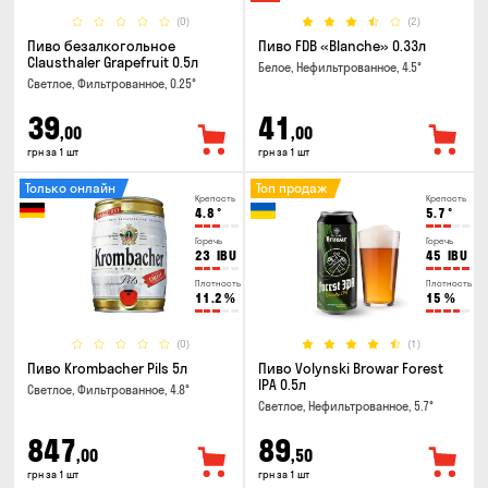
(0)
(2)
Пиво безалкогольное
Пиво FDB «Blanche» 0.33л
Clausthaler Grapefruit 0.5л
Белое, Нефильтрованное, 4.5°
Светлое, Фильтрованное, 0.25°
39
41
,00
,00
грн за 1 шт
грн за 1 шт
Только онлайн
Топ продаж
Крепость
Крепость
4.8
°
5.7
°
Горечь
Горечь
23
IBU
45
IBU
Плотность
Плотность
11.2
%
15
%
(0)
(1)
Пиво Krombacher Pils 5л
Пиво Volynski Browar Forest
IPA 0.5л
Светлое, Фильтрованное, 4.8°
Светлое, Нефильтрованное, 5.7°
847
89
,00
,50
грн за 1 шт
грн за 1 шт