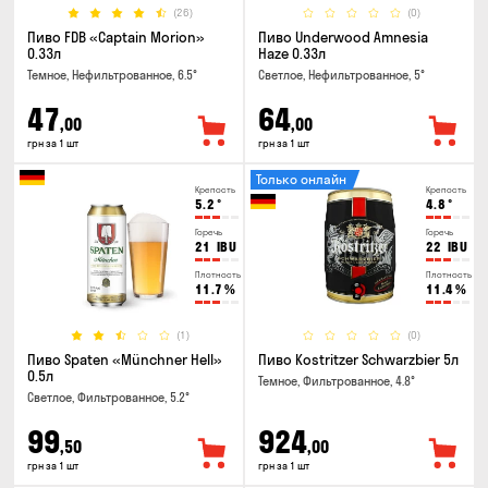
(26)
(0)
Пиво FDB «Captain Morion»
Пиво Underwood Amnesia
0.33л
Haze 0.33л
Темное, Нефильтрованное, 6.5°
Светлое, Нефильтрованное, 5°
47
64
,00
,00
грн за 1 шт
грн за 1 шт
Только онлайн
Крепость
Крепость
5.2
°
4.8
°
Горечь
Горечь
21
IBU
22
IBU
Плотность
Плотность
11.7
%
11.4
%
(1)
(0)
Пиво Spaten «Münchner Hell»
Пиво Kostritzer Schwarzbier 5л
0.5л
Темное, Фильтрованное, 4.8°
Светлое, Фильтрованное, 5.2°
99
924
,50
,00
грн за 1 шт
грн за 1 шт