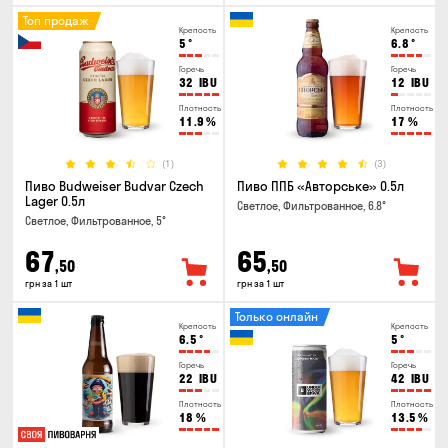
Топ продаж
Крепость
Крепость
5
°
6.8
°
Горечь
Горечь
32
IBU
12
IBU
Плотность
Плотность
11.9
%
17
%
(1)
(3)
Пиво Budweiser Budvar Czech
Пиво ППБ «Авторське» 0.5л
Lager 0.5л
Светлое, Фильтрованное, 6.8°
Светлое, Фильтрованное, 5°
67
65
,50
,50
грн за 1 шт
грн за 1 шт
Только онлайн
Крепость
Крепость
6.5
°
5
°
Горечь
Горечь
22
IBU
42
IBU
Плотность
Плотность
18
%
13.5
%