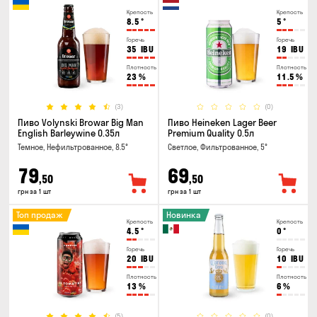
Крепость
Крепость
8.5
°
5
°
Горечь
Горечь
35
IBU
19
IBU
Плотность
Плотность
23
%
11.5
%
(3)
(0)
Пиво Volynski Browar Big Man
Пиво Heineken Lager Beer
English Barleywine 0.35л
Premium Quality 0.5л
Темное, Нефильтрованное, 8.5°
Светлое, Фильтрованное, 5°
79
69
,50
,50
грн за 1 шт
грн за 1 шт
Топ продаж
Новинка
Крепость
Крепость
4.5
°
0
°
Горечь
Горечь
20
IBU
10
IBU
Плотность
Плотность
13
%
6
%
(5)
(0)