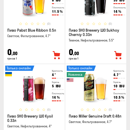
8
IBU
35
IBU
Плотность
Плотность
11.5
%
14
%
(0)
(0)
Пиво Pabst Blue Ribbon 0.5л
Пиво SHO Brewery ШО Sukhoy
Cherniy 0.33л
Светлое, Фильтрованное, 4.7°
Темное, Нефильтрованное, 5.5°
0
0
,00
,00
грн за 1
грн за 1
Только онлайн
Только онлайн
Крепость
Крепость
Новинка
4
°
4.7
°
Горечь
Горечь
5
IBU
10
IBU
Плотность
Плотность
14
%
10.5
%
(0)
(0)
Пиво SHO Brewery ШО Kysil
Пиво Miller Genuine Draft 0.48л
0.33л
Светлое, Фильтрованное, 4.7°
Светлое, Нефильтрованное, 4°