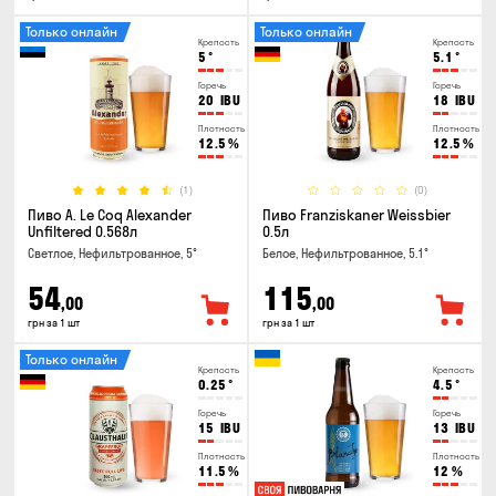
Только онлайн
Только онлайн
Крепость
Крепость
5
°
5.1
°
Горечь
Горечь
20
IBU
18
IBU
Плотность
Плотность
12.5
%
12.5
%
(1)
(0)
Пиво A. Le Coq Alexander
Пиво Franziskaner Weissbier
Unfiltered 0.568л
0.5л
Светлое, Нефильтрованное, 5°
Белое, Нефильтрованное, 5.1°
54
115
,00
,00
грн за 1 шт
грн за 1 шт
Только онлайн
Крепость
Крепость
0.25
°
4.5
°
Горечь
Горечь
15
IBU
13
IBU
Плотность
Плотность
11.5
%
12
%