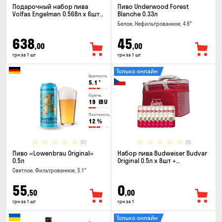
Подарочный набор пива
Пиво Underwood Forest
Volfas Engelman 0.568л x 6шт +
Blanche 0.33л
бокал 0.568л
Белое, Нефильтрованное, 4.6°
638
45
,00
,00
грн за 1 шт
грн за 1 шт
Только онлайн
Крепость
5.1
°
Горечь
19
IBU
Плотность
12
%
(0)
(0)
Пиво «Lowenbrau Original»
Набор пива Budweiser Budvar
0.5л
Original 0.5л x 8шт +
термосумка
Светлое, Фильтрованное, 5.1°
55
0
,50
,00
грн за 1 шт
грн за 1
Только онлайн