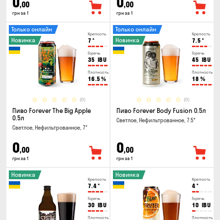
0
0
,00
,00
грн за 1
грн за 1
Только онлайн
Только онлайн
Крепость
Крепость
Новинка
Новинка
7
°
7.5
°
Горечь
Горечь
35
IBU
45
IBU
Плотность
Плотность
16.5
%
18
%
(0)
(0)
Пиво Forever The Big Apple
Пиво Forever Body Fusion 0.5л
0.5л
Светлое, Нефильтрованное, 7.5°
Светлое, Нефильтрованное, 7°
0
0
,00
,00
грн за 1
грн за 1
Новинка
Новинка
Крепость
Крепость
7.4
°
4
°
Горечь
Горечь
30
IBU
10
IBU
Плотность
Плотность