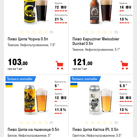
Горечь
Горечь
72
IBU
14
IBU
Плотность
Плотность
21
%
13
%
(0)
(0)
Пиво Ципа Чорна 0.5л
Пиво Kapuziner Weissbier
Dunkel 0.5л
Темное, Нефильтрованное, 7.9°
Темное, Нефильтрованное, 5.1°
103
121
,00
,00
грн за 1 шт
грн за 1 шт
Только онлайн
Только онлайн
Крепость
Крепость
5
°
5.5
°
Горечь
Горечь
12
IBU
36
IBU
Плотность
Плотность
11.5
%
13
%
(0)
(0)
Пиво Ципа на пшенице 0.5л
Пиво Ципа Квітка IPL 0.5л
Белое, Нефильтрованное, 5°
Светлое, Нефильтрованное, 5.5°