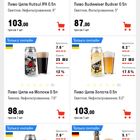
Пиво Ципа Hutsul IPA 0.5л
Пиво Budweiser Budvar 0.5л
Светлое, Нефильтрованное, 6°
Светлое, Фильтрованное, 5°
103
87
,00
,00
грн за 1 шт
грн за 1 шт
Только онлайн
Только онлайн
Крепость
Крепость
7.6
°
6.2
°
Горечь
Горечь
25
IBU
27
IBU
Плотность
Плотность
12
%
17.5
%
(0)
(0)
Пиво Ципа на Молоке 0.5л
Пиво Ципа Золота 0.5л
Темное, Нефильтрованное, 7.6°
Светлое, Нефильтрованное, 6.2°
98
103
,00
,00
грн за 1 шт
грн за 1 шт
Только онлайн
Только онлайн
Крепость
Крепость
7.9
°
5.1
°