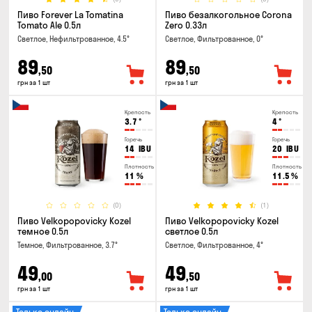
Пиво Forever La Tomatina
Пиво безалкогольное Corona
Tomato Ale 0.5л
Zero 0.33л
Светлое, Нефильтрованное, 4.5°
Светлое, Фильтрованное, 0°
89
89
,50
,50
грн за 1 шт
грн за 1 шт
Крепость
Крепость
3.7
°
4
°
Горечь
Горечь
14
IBU
20
IBU
Плотность
Плотность
11
%
11.5
%
(0)
(1)
Пиво Velkopopovicky Kozel
Пиво Velkopopovicky Kozel
темное 0.5л
светлое 0.5л
Темное, Фильтрованное, 3.7°
Светлое, Фильтрованное, 4°
49
49
,00
,50
грн за 1 шт
грн за 1 шт
Только онлайн
Только онлайн