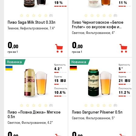
19
%
11
%
(0)
(0)
Пиво Saga Milk Stout 0.33л
Пиво Черниговское «Белое
Fruter» со вкусом кофе и
Темное, Нефильтрованное, 7.4°
апельсина 0.5 л
Светлое, Фильтрованное, 4°
0
0
,00
,00
грн за 1
грн за 1
Новинка
Новинка
Крепость
Крепость
4.2
°
5
°
Горечь
Горечь
15
IBU
21
IBU
Плотность
Плотность
10.4
%
11.2
%
(0)
(0)
Пиво «Повна Діжка» Мягкое
Пиво Darguner Pilsener 0.5л
0.5л
Светлое, Фильтрованное, 5°
Светлое, Фильтрованное, 4.2°
0
0