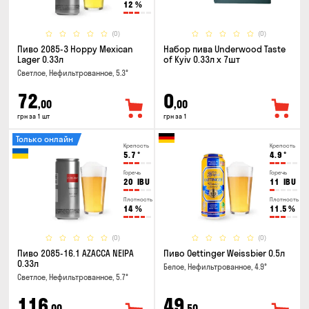
12
%
(0)
(0)
Пиво 2085-3 Hoppy Mexican
Набор пива Underwood Taste
Lager 0.33л
of Kyiv 0.33л x 7шт
Светлое, Нефильтрованное, 5.3°
72
0
,00
,00
грн за 1 шт
грн за 1
Только онлайн
Крепость
Крепость
5.7
°
4.9
°
Горечь
Горечь
20
IBU
11
IBU
Плотность
Плотность
14
%
11.5
%
(0)
(0)
Пиво 2085-16.1 AZACCA NEIPA
Пиво Oettinger Weissbier 0.5л
0.33л
Белое, Нефильтрованное, 4.9°
Светлое, Нефильтрованное, 5.7°
116
49
,00
,50