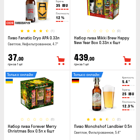
Горечь
35
IBU
Плотность
12
%
(1)
(0)
Пиво Fanatic Cryo APA 0.33л
Набор пива Mikki Brew Happy
New Year Box 0.33л x 6шт
Светлое, Нефильтрованное, 4.7°
37
439
,00
,00
грн за 1 шт
грн за 1 шт
Только онлайн
Только онлайн
Крепость
5.4
°
Горечь
25
IBU
Плотность
12.3
%
(0)
(2)
Набор пива Forever Merry
Пиво Monchshof Landbier 0.5л
Christmas Box 0.5л x 6шт
Светлое, Фильтрованное, 5.4°