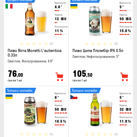
Крепость
Крепость
4.6
°
5
°
Горечь
Горечь
12
IBU
50
IBU
Плотность
Плотность
11
%
15.6
%
(0)
(0)
Пиво Birra Moretti L'autentica
Пиво Ципа Пломбір IPA 0.5л
0.33л
Светлое, Нефильтрованное, 5°
Светлое, Фильтрованное, 4.6°
76
105
,00
,50
грн за 1 шт
грн за 1 шт
Только онлайн
Только онлайн
Крепость
Крепость
6
°
5
°
Горечь
Горечь
50
IBU
32
IBU
Плотность
Плотность
14.5
%
11.9
%
(0)
(0)