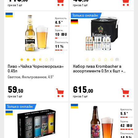
грн за 1 шт
грн за 1 шт
Только онлайн
Крепость
4.5
°
Горечь
10
IBU
Плотность
11
%
(1)
(0)
Пиво «Чайка Чорноморська»
Набор пива Krombacher в
0.45л
ассортименте 0.5л х 6шт +
термосумка
Светлое, Фильтрованное, 4.5°
59
615
,50
,00
грн за 1 шт
грн за 1 шт
Только онлайн
Крепость
5.5
°
Горечь
42
IBU
Плотность
14.5
%