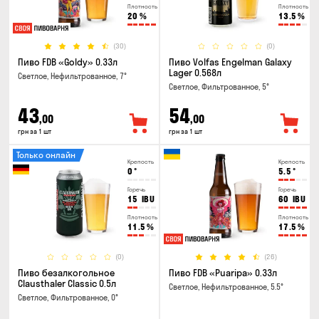
Плотность
Плотность
20
%
13.5
%
(30)
(0)
Пиво FDB «Goldy» 0.33л
Пиво Volfas Engelman Galaxy
Lager 0.568л
Светлое, Нефильтрованное, 7°
Светлое, Фильтрованное, 5°
43
54
,00
,00
грн за 1 шт
грн за 1 шт
Только онлайн
Крепость
Крепость
0
°
5.5
°
Горечь
Горечь
15
IBU
60
IBU
Плотность
Плотность
11.5
%
17.5
%
(0)
(26)
Пиво безалкогольное
Пиво FDB «Puaripa» 0.33л
Clausthaler Classic 0.5л
Светлое, Нефильтрованное, 5.5°
Светлое, Фильтрованное, 0°