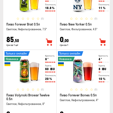
Плотность
Плотность
16.8
%
11
%
(0)
(0)
Пиво Forever Brat 0.5л
Пиво New Yorker 0.5л
Светлое, Нефильтрованное, 7.5°
Светлое, Фильтрованное, 4.5°
85
0
,50
,00
грн за 1 шт
грн за 1
Только онлайн
Только онлайн
Крепость
Крепость
Новинка
Новинка
8
°
4
°
Горечь
Горечь
60
IBU
8
IBU
Плотность
Плотность
20
%
10
%
(0)
(0)
Пиво Volynski Browar Twelve
Пиво Forever Bones 0.5л
0.5л
Светлое, Нефильтрованное, 4°
Светлое, Нефильтрованное, 8°