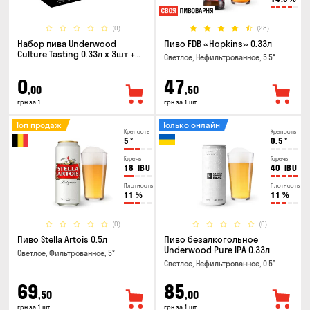
(0)
(28)
Набор пива Underwood
Пиво FDB «Hopkins» 0.33л
Culture Tasting 0.33л x 3шт +
Светлое, Нефильтрованное, 5.5°
бокал
0
47
,00
,50
грн за 1
грн за 1 шт
Топ продаж
Только онлайн
Крепость
Крепость
5
°
0.5
°
Горечь
Горечь
18
IBU
40
IBU
Плотность
Плотность
11
%
11
%
(0)
(0)
Пиво Stella Artois 0.5л
Пиво безалкогольное
Underwood Pure IPA 0.33л
Светлое, Фильтрованное, 5°
Светлое, Нефильтрованное, 0.5°
69
85
,50
,00
грн за 1 шт
грн за 1 шт