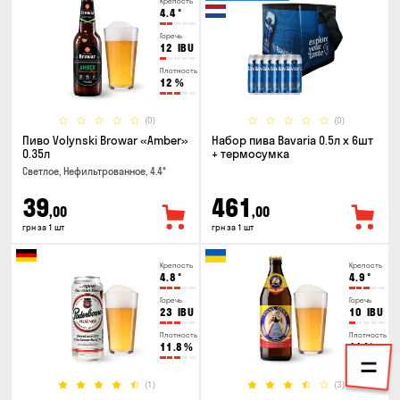
Крепость
4.4
°
Горечь
12
IBU
Плотность
12
%
(0)
(0)
Пиво Volynski Browar «Amber»
Набор пива Bavaria 0.5л х 6шт
0.35л
+ термосумка
Светлое, Нефильтрованное, 4.4°
39
461
,00
,00
грн за 1 шт
грн за 1 шт
Крепость
Крепость
4.8
°
4.9
°
Горечь
Горечь
23
IBU
10
IBU
Плотность
Плотность
11.8
%
11
%
(1)
(3)