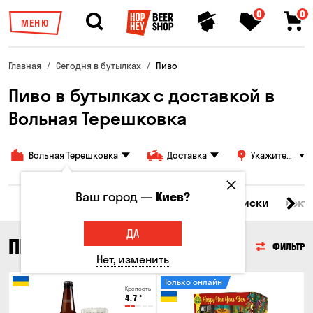
0
0
МЕНЮ
Главная
Сегодня в бутылках
Пиво
Пиво в бутылках с доставкой в
Вольная Терешковка
Вольная Терешковка
Доставка
Укажите
адрес
Ваш город —
Киев?
Все товары
Пиво
Сидр
Вино
Виски
Кокт
ДА
ПИВО
ФИЛЬТР
Нет, изменить
Только онлайн
Крепость
4.7
°