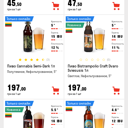
45
47
,50
,50
грн за 1 шт
грн за 1 шт
Только онлайн
Только онлайн
Крепость
Крепость
Новинка
5
°
5
°
Горечь
Горечь
15
IBU
14
IBU
Плотность
Плотность
12
%
11
%
(3)
(0)
Пиво Cannabis Semi-Dark 1л
Пиво Bistrampolio Craft Dvaro
Sviesusis 1л
Полутемное, Нефильтрованное, 5°
Светлое, Нефильтрованное, 5°
197
197
,00
,00
грн за 1 шт
грн за 1 шт
Только онлайн
Только онлайн
Крепость
Крепость
Новинка
5.5
°
4.6
°
Горечь
Горечь
16
IBU
12
IBU