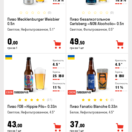
11.8
%
10.8
%
(0)
(0)
Пиво Mecklenburger Weisbier
Пиво безалкогольное
0.5л
Carlsberg «NON Alcoholic» 0.5л
Светлое, Нефильтрованное, 5.1°
Светлое, Фильтрованное, 0.5°
0
49
,00
,50
грн за 1
грн за 1 шт
Крепость
Крепость
4.5
°
4.5
°
Горечь
Горечь
25
IBU
9
IBU
Плотность
Плотность
11
%
11
%
(27)
(2)
Пиво FDB «Hippie Pils» 0.33л
Пиво Fanatic Blanche 0.33л
Светлое, Нефильтрованное, 4.5°
Белое, Нефильтрованное, 4.5°
43
37
,00
,00
грн за 1 шт
грн за 1 шт