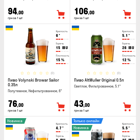
94
106
,00
,00
грн за 1 шт
грн за 1 шт
Крепость
Крепость
6
°
5.1
°
Горечь
Горечь
15
IBU
26
IBU
Плотность
Плотность
15
%
12
%
(0)
(0)
Пиво Volynski Browar Sailor
Пиво AltMuller Original 0.5л
0.35л
Светлое, Фильтрованное, 5.1°
Полутемное, Нефильтрованное, 6°
76
43
,00
,00
грн за 1 шт
грн за 1 шт
Новинка
Только онлайн
Крепость
Крепость
Новинка
4.7
°
5.5
°
Горечь
Горечь