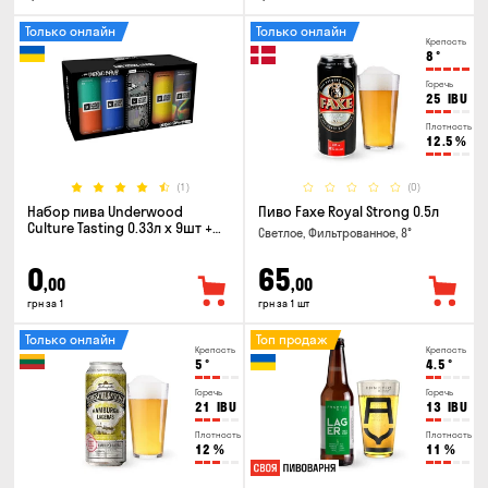
Только онлайн
Только онлайн
Крепость
8
°
Горечь
25
IBU
Плотность
12.5
%
(1)
(0)
Набор пива Underwood
Пиво Faxe Royal Strong 0.5л
Culture Tasting 0.33л x 9шт +
Светлое, Фильтрованное, 8°
бокал
0
65
,00
,00
грн за 1
грн за 1 шт
Только онлайн
Топ продаж
Крепость
Крепость
5
°
4.5
°
Горечь
Горечь
21
IBU
13
IBU
Плотность
Плотность
12
%
11
%