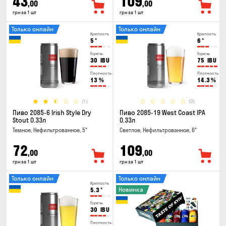
43
109
,00
,00
грн за 1 шт
грн за 1 шт
Только онлайн
Только онлайн
Крепость
Крепость
5
°
6
°
Горечь
Горечь
30
IBU
75
IBU
Плотность
Плотность
13
%
14.3
%
(1)
(0)
Пиво 2085-6 Irish Style Dry
Пиво 2085-19 West Coast IPA
Stout 0.33л
0.33л
Темное, Нефильтрованное, 5°
Светлое, Нефильтрованное, 6°
72
109
,00
,00
грн за 1 шт
грн за 1 шт
Только онлайн
Только онлайн
Крепость
Новинка
5.3
°
Горечь
30
IBU
Плотность