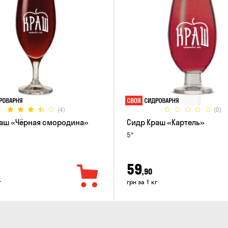
(4)
(0)
аш «Чёрная смородина»
Сидр Краш «Картель»
5°
59
,90
г
грн за 1 кг