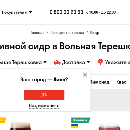
0 800 30 20 50
Покупателям
с 10:00 - до 22:00
Главная
Сегодня на кранах
Сидр
ивной сидр в Вольная Тереш
ьная Терешковка
Доставка
Укажите 
Ваш город —
Киев?
Все товары
Пиво
Сидр
Вино
Лимонад
Квас
ДА
Нет, изменить
аж
Новинка