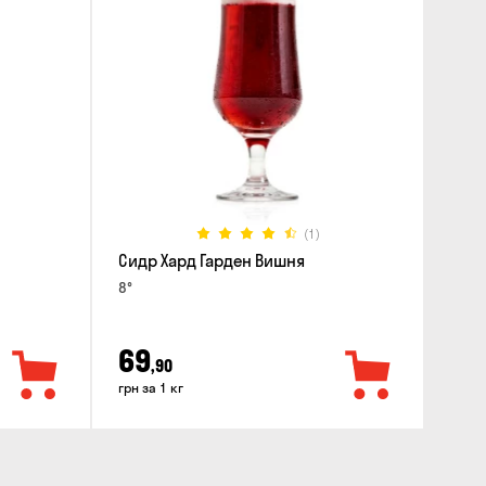
(1)
Сидр Хард Гарден Вишня
8°
69
,90
грн за 1 кг