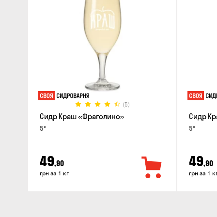
(5)
Сидр Краш «Фраголино»
Сидр Кр
5°
5°
49
49
,90
,90
грн за 1 кг
грн за 1 к