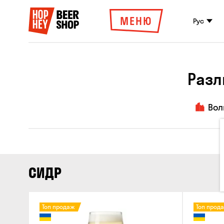
МЕНЮ
Рус
Разл
Вол
СИДР
Топ продаж
Топ прод