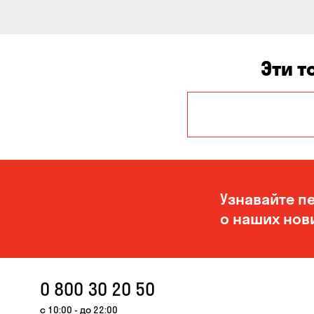
Эти т
Авангард
Белогородка
Буча
Узнавайте п
Вольное
о наших нов
Гора
Дмитровка
0 800 30 20 50
Ирпень
с 10:00 - до 22:00