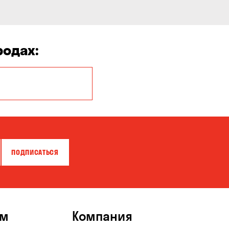
родах:
Белая Церковь
Бровары
Власовка
ПОДПИСАТЬСЯ
Гнедин
Гостомель
Запорожье
ям
Компания
Карнауховка