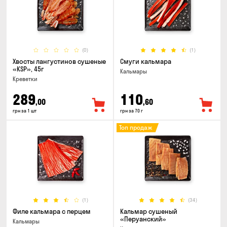
(0)
(1)
Хвосты лангустинов сушеные
Смуги кальмара
«KSP», 45г
Кальмары
Креветки
289
110
,00
,60
грн за 1 шт
грн за 70 г
Топ продаж
(1)
(34)
Филе кальмара с перцем
Кальмар сушеный
«Перуанский»
Кальмары