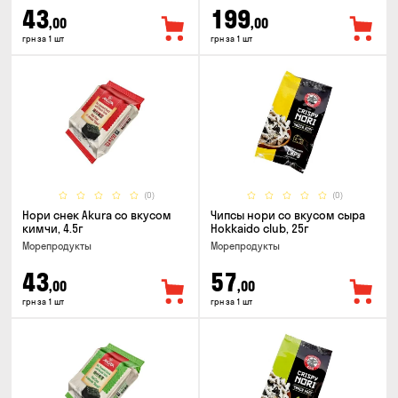
43
199
,00
,00
грн за 1 шт
грн за 1 шт
(0)
(0)
Нори снек Akura со вкусом
Чипсы нори со вкусом сыра
кимчи, 4.5г
Hokkaido club, 25г
Морепродукты
Морепродукты
43
57
,00
,00
грн за 1 шт
грн за 1 шт