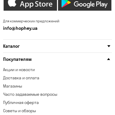
Запорожье
Ирпень
Калиновка
Каменные Потоки
Для коммерческих предложений
Каменское
Карнауховка
info@hophey.ua
Катериновка
Киев
Каталог
Клинцы
Княжичи
Корсунцы
Котовка
Покупателям
Красноселка
Кременчуг
Акции и новости
Доставка и оплата
Кривой Рог
Кривуши
Магазины
Кропивницкий
Крюковщина
Часто задаваемые вопросы
Кулеши
Кушугум
Публичная оферта
Советы и обзоры
Лески
Лесники