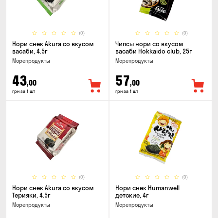
(0)
(0)
Нори снек Akura со вкусом
Чипсы нори со вкусом
васаби, 4.5г
васаби Hokkaido club, 25г
Морепродукты
Морепродукты
43
57
,00
,00
грн за 1 шт
грн за 1 шт
(0)
(0)
Нори снек Akura со вкусом
Нори снек Humanwell
Терияки, 4.5г
детские, 4г
Морепродукты
Морепродукты