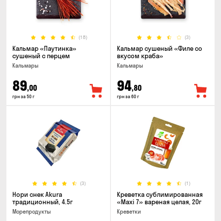
(18)
(3)
Кальмар «Паутинка»
Кальмар сушеный «Филе со
сушеный с перцем
вкусом краба»
Кальмары
Кальмары
89
94
,00
,80
грн за 50 г
грн за 60 г
(3)
(1)
Нори снек Akura
Креветка сублимированная
традиционный, 4.5г
«Maxi 7» вареная целая, 20г
Морепродукты
Креветки