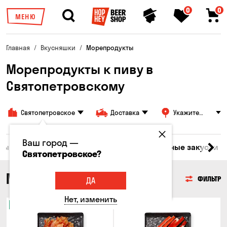
0
0
МЕНЮ
Главная
Вкусняшки
Морепродукты
Морепродукты к пиву в
Святопетровскому
Святопетровское
Доставка
Укажите
адрес
Ваш город —
ары
Мясо
Рыба
Морепродукты
Сырные закуски
Святопетровское?
МОРЕПРОДУКТЫ
ФИЛЬТР
ДА
Нет, изменить
Новинка