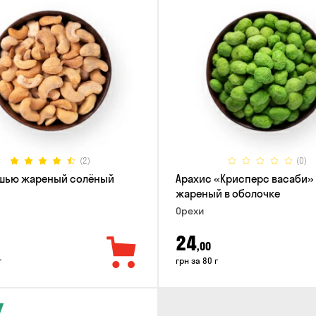
(2)
(0)
ешью жареный солёный
Арахис «Крисперс васаби»
жареный в оболочке
Орехи
24
,00
г
грн за 80 г