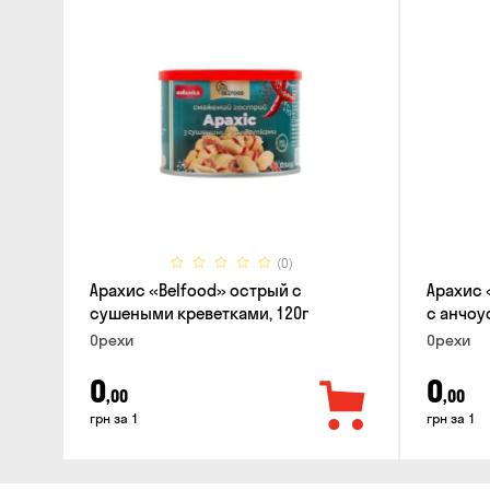
(0)
Арахис «Belfood» острый с
Арахис 
сушеными креветками, 120г
с анчоу
Орехи
Орехи
0
0
,00
,00
грн за 1
грн за 1