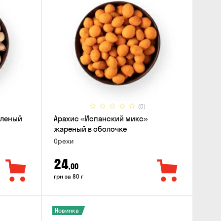
(0)
оленый
Арахис «Испанский микс»
жареный в оболочке
Орехи
24
,00
грн за 80 г
Новинка