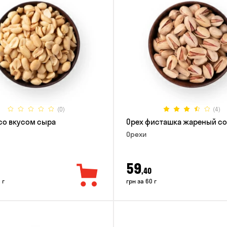
(0)
(4)
со вкусом сыра
Орех фисташка жареный с
Орехи
59
,40
 г
грн за 60 г