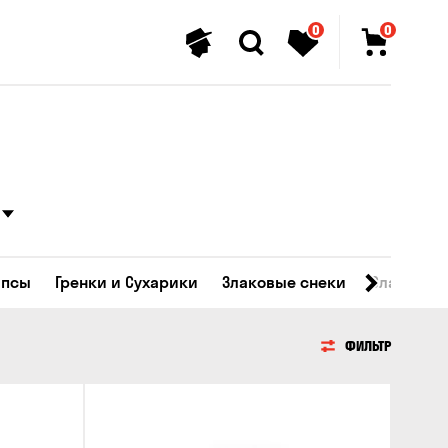
0
0
ипсы
Гренки и Сухарики
Злаковые снеки
Сладости
ФИЛЬТР