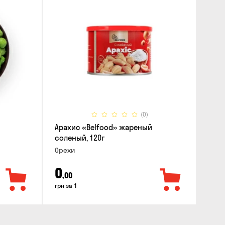
(0)
Арахис «Belfood» жареный
соленый, 120г
Орехи
0
,00
грн за 1