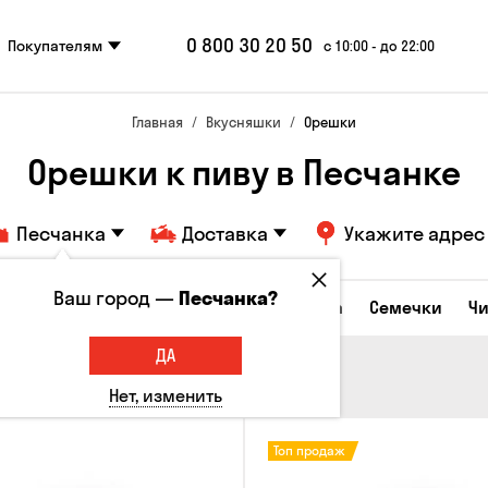
0 800 30 20 50
Покупателям
с 10:00 - до 22:00
Главная
Вкусняшки
Орешки
Орешки к пиву в Песчанке
Песчанка
Доставка
Укажите адрес
Ваш город —
Песчанка?
Сырные закуски
Орешки
Кукуруза
Семечки
Ч
ДА
Нет, изменить
Топ продаж