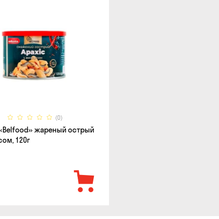
(0)
«Belfood» жареный острый
сом, 120г