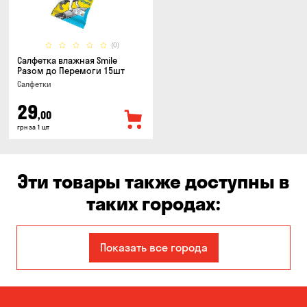
(0)
Салфетка влажная Smile
Разом до Перемоги 15шт
Салфетки
29
,00
грн за 1 шт
Эти товары также доступны в
таких городах:
Белогородка
Боярка
Показать все города
Вита-Почтовая
Вишневое
Киев
Корсунцы