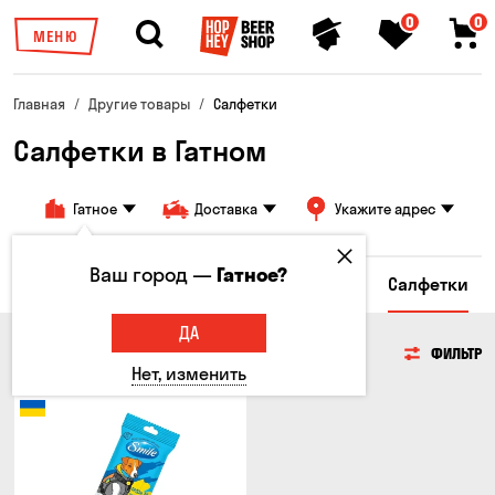
0
0
МЕНЮ
Главная
Другие товары
Салфетки
Салфетки в Гатном
Гатное
Доставка
Укажите адрес
Ваш город —
Гатное?
Брелоки
Подарочные пакеты
Стикеры
Салфетки
ДА
САЛФЕТКИ
ФИЛЬТР
Нет, изменить