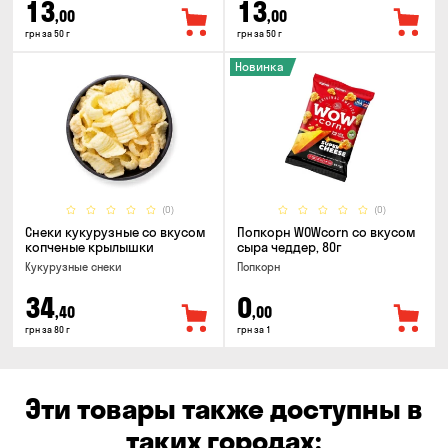
13
13
,00
,00
грн за 50 г
грн за 50 г
Новинка
(0)
(0)
Снеки кукурузные со вкусом
Попкорн WOWcorn со вкусом
копченые крылышки
сыра чеддер, 80г
Кукурузные снеки
Попкорн
34
0
,40
,00
грн за 80 г
грн за 1
Эти товары также доступны в
таких городах: