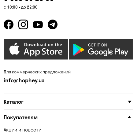
Гнедин
Гора
с 10:00 - до 22:00
Горбаневка
Горенка
Горишние Плавни
Гостомель
Дмитровка
Днепр
Елизаветовка
Зазимье
Запорожье
Ирпень
Для коммерческих предложений
Калиновка
Каменные Потоки
info@hophey.ua
Каменское
Карнауховка
Каталог
Катериновка
Келеберда
Киев
Клинцы
Покупателям
Княжичи
Корсунцы
Акции и новости