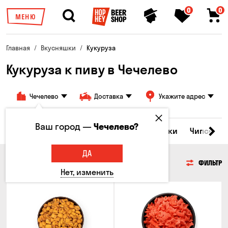
0
0
МЕНЮ
Главная
Вкусняшки
Кукуруза
Кукуруза к пиву в Чечелево
Чечелево
Доставка
Укажите адрес
Ваш город —
Чечелево?
ые закуски
Орешки
Кукуруза
Семечки
Чипсы
ДА
КУКУРУЗА
ФИЛЬТР
Нет, изменить