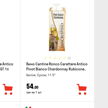
(0)
e Antico
Вино Cantine Ronco Carattere Antico
IGT 1л
Pinot Bianco Chardonnay Rubicone
IGT 0.25л
Белое, Сухое, 11.5°
54
,00
грн за 1 шт