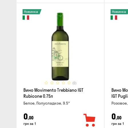
Новинка
Новинка
(0)
Вино Movimento Trebbiano IGT
Вино Mo
Rubicone 0.75л
IGT Pugli
Белое, Полусладкое, 9.5°
Розовое,
0
0
,00
,00
грн за 1
грн за 1