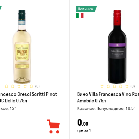
Новинка
(0)
(0)
ncesco Cresci Scritti Pinot
Вино Villa Francesca Vino Ro
OC Delle 0.75л
Amabile 0.75л
хое, 12°
Красное, Полусладкое, 10.5°
0
,00
грн за 1