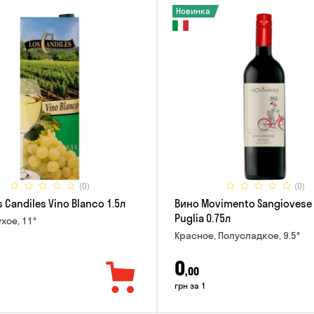
Новинка
(0)
(0)
 Candiles Vino Blanco 1.5л
Вино Movimento Sangiovese 
Puglia 0.75л
хое, 11°
Красное, Полусладкое, 9.5°
0
,00
грн за 1