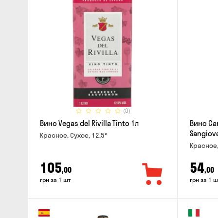
(0)
Вино Vegas del Rivilla Tinto 1л
Вино Can
Sangiove
Красное, Сухое, 12.5°
Красное,
105
54
,00
,00
грн за 1 шт
грн за 1 ш