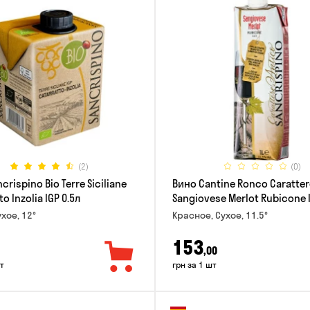
(2)
(0)
crispino Bio Terre Siciliane
Вино Cantine Ronco Caratter
o Inzolia IGP 0.5л
Sangiovese Merlot Rubicone 
хое, 12°
Красное, Сухое, 11.5°
153
,00
т
грн за 1 шт