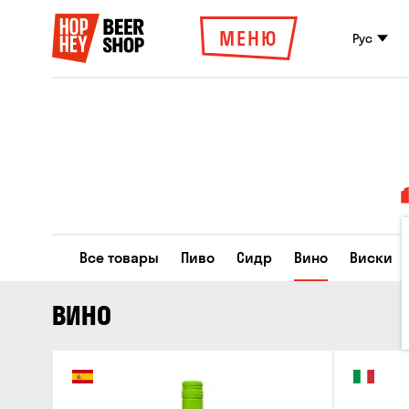
МЕНЮ
Рус
Все товары
Пиво
Сидр
Вино
Виски
ВИНО