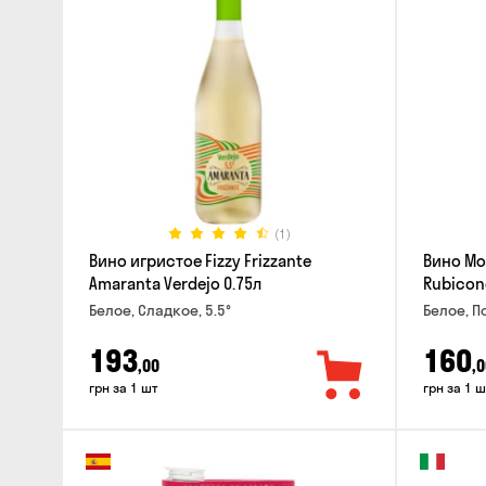
(1)
Вино игристое Fizzy Frizzante
Вино Mo
Amaranta Verdejo 0.75л
Rubicon
Белое, Сладкое, 5.5°
Белое, П
193
160
,00
,0
грн за 1 шт
грн за 1 ш