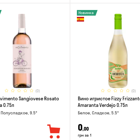
Новинка
(0)
(0)
vimento Sangiovese Rosato
Вино игристое Fizzy Frizzant
a 0.75л
Amaranta Verdejo 0.75л
 Полусладкое, 9.5°
Белое, Сладкое, 5.5°
0
,00
грн за 1