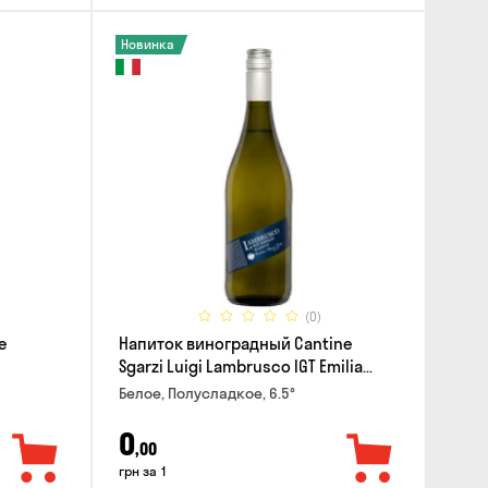
Новинка
(0)
e
Напиток виноградный Cantine
Sgarzi Luigi Lambrusco IGT Emilia
Bianca Frizziante 0.75л
Белое, Полусладкое, 6.5°
0
,00
грн за 1