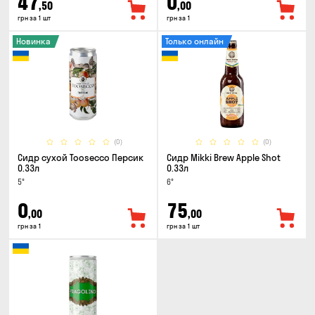
47
0
,50
,00
грн за 1 шт
грн за 1
Новинка
Только онлайн
(0)
(0)
Сидр сухой Toosecco Персик
Сидр Mikki Brew Apple Shot
0.33л
0.33л
5°
6°
0
75
,00
,00
грн за 1
грн за 1 шт