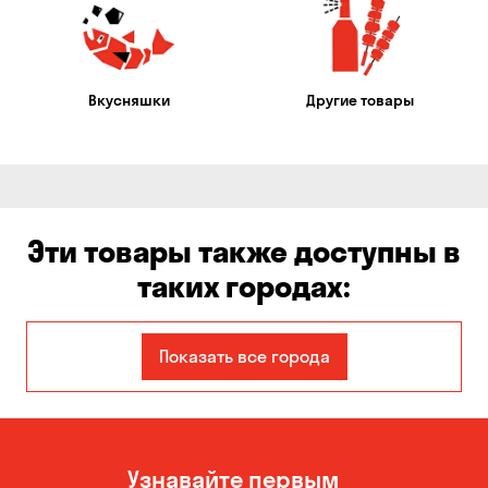
Вкусняшки
Другие товары
Эти товары также доступны в
таких городах:
Авангард
Александровка
Показать все города
Бабурка
Балабино
Белая Церковь
Белогородка
Узнавайте первым
Бережинка
Борисполь