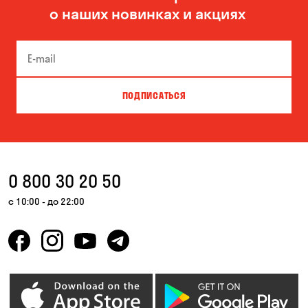
о наших новинках и акциях
Боярка
Бровары
Буча
Великая Северинка
Вита-Почтовая
Вишневое
ПОДПИСАТЬСЯ
Власовка
Вольная Терешковка
Вольное
Ворзель
Вышгород
Гатное
0 800 30 20 50
Гнедин
Гора
с 10:00 - до 22:00
Горбаневка
Горенка
Горишние Плавни
Гостомель
Дмитровка
Днепр
Елизаветовка
Зазимье