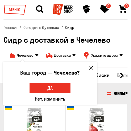
0
0
МЕНЮ
Главная
Сегодня в бутылках
Сидр
Сидр с доставкой в Чечелево
Чечелево
Доставка
Укажите адрес
Ваш город —
Чечелево?
Все товары
Пиво
Сидр
Вино
Виски
Кокте
ДА
СИДР
ФИЛЬТР
Нет, изменить