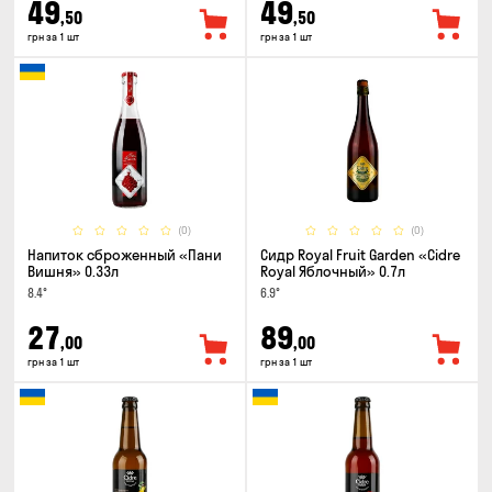
49
49
,50
,50
грн за 1 шт
грн за 1 шт
(0)
(0)
Напиток сброженный «Пани
Сидр Royal Fruit Garden «Cidre
Вишня» 0.33л
Royal Яблочный» 0.7л
8.4°
6.9°
27
89
,00
,00
грн за 1 шт
грн за 1 шт