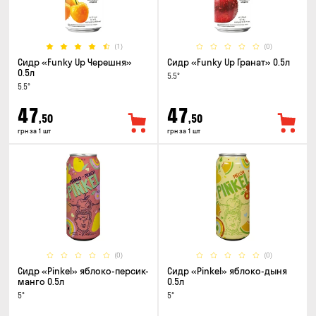
(1)
(0)
Сидр «Funky Up Черешня»
Сидр «Funky Up Гранат» 0.5л
0.5л
5.5°
5.5°
47
47
,50
,50
грн за 1 шт
грн за 1 шт
(0)
(0)
Сидр «Pinkel» яблоко-персик-
Сидр «Pinkel» яблоко-дыня
манго 0.5л
0.5л
5°
5°