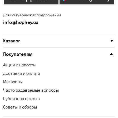
Запорожье
Ирпень
Для коммерческих предложений
Калиновка
Каменные Потоки
info@hophey.ua
Каменское
Карнауховка
Каталог
Катериновка
Келеберда
Киев
Клинцы
Покупателям
Княжичи
Корсунцы
Акции и новости
Доставка и оплата
Котовка
Коцюбинское
Магазины
Кошары
Красноселка
Часто задаваемые вопросы
Кременчуг
Кривой Рог
Публичная оферта
Советы и обзоры
Кривуши
Кропивницкий