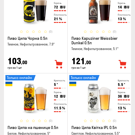
Горечь
Горечь
72
IBU
14
IBU
Плотность
Плотность
21
%
13
%
(0)
(0)
Пиво Ципа Чорна 0.5л
Пиво Kapuziner Weissbier
Dunkel 0.5л
Темное, Нефильтрованное, 7.9°
Темное, Нефильтрованное, 5.1°
103
121
,00
,00
грн за 1 шт
грн за 1 шт
Только онлайн
Только онлайн
Крепость
Крепость
5
°
5.5
°
Горечь
Горечь
12
IBU
36
IBU
Плотность
Плотность
11.5
%
13
%
(0)
(0)
Пиво Ципа на пшенице 0.5л
Пиво Ципа Квітка IPL 0.5л
Белое, Нефильтрованное, 5°
Светлое, Нефильтрованное, 5.5°