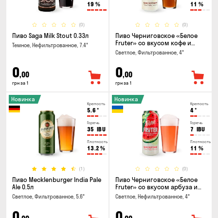
19
%
11
%
(0)
(0)
Пиво Saga Milk Stout 0.33л
Пиво Черниговское «Белое
Fruter» со вкусом кофе и
Темное, Нефильтрованное, 7.4°
апельсина 0.5 л
Светлое, Фильтрованное, 4°
0
0
,00
,00
грн за 1
грн за 1
Новинка
Новинка
Крепость
Крепость
5.6
°
4
°
Горечь
Горечь
35
IBU
7
IBU
Плотность
Плотность
13.2
%
11
%
(1)
(0)
Пиво Mecklenburger India Pale
Пиво Черниговское «Белое
Ale 0.5л
Fruter» со вкусом арбуза и
мяты 0.5л
Светлое, Фильтрованное, 5.6°
Светлое, Нефильтрованное, 4°
0
0