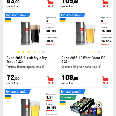
43
109
,00
,00
грн за 1 шт
грн за 1 шт
Только онлайн
Только онлайн
Крепость
Крепость
5
°
6
°
Горечь
Горечь
30
IBU
75
IBU
Плотность
Плотность
13
%
14.3
%
(1)
(0)
Пиво 2085-6 Irish Style Dry
Пиво 2085-19 West Coast IPA
Stout 0.33л
0.33л
Темное, Нефильтрованное, 5°
Светлое, Нефильтрованное, 6°
72
109
,00
,00
грн за 1 шт
грн за 1 шт
Только онлайн
Только онлайн
Крепость
Новинка
5.3
°
Горечь
30
IBU
Плотность