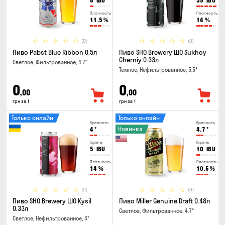
8
IBU
35
IBU
Плотность
Плотность
11.5
%
14
%
(0)
(0)
Пиво Pabst Blue Ribbon 0.5л
Пиво SHO Brewery ШО Sukhoy
Cherniy 0.33л
Светлое, Фильтрованное, 4.7°
Темное, Нефильтрованное, 5.5°
0
0
,00
,00
грн за 1
грн за 1
Только онлайн
Только онлайн
Крепость
Крепость
Новинка
4
°
4.7
°
Горечь
Горечь
5
IBU
10
IBU
Плотность
Плотность
14
%
10.5
%
(0)
(0)
Пиво SHO Brewery ШО Kysil
Пиво Miller Genuine Draft 0.48л
0.33л
Светлое, Фильтрованное, 4.7°
Светлое, Нефильтрованное, 4°