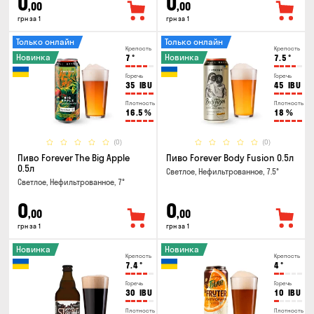
0
0
,00
,00
грн за 1
грн за 1
Только онлайн
Только онлайн
Крепость
Крепость
Новинка
Новинка
7
°
7.5
°
Горечь
Горечь
35
IBU
45
IBU
Плотность
Плотность
16.5
%
18
%
(0)
(0)
Пиво Forever The Big Apple
Пиво Forever Body Fusion 0.5л
0.5л
Светлое, Нефильтрованное, 7.5°
Светлое, Нефильтрованное, 7°
0
0
,00
,00
грн за 1
грн за 1
Новинка
Новинка
Крепость
Крепость
7.4
°
4
°
Горечь
Горечь
30
IBU
10
IBU
Плотность
Плотность