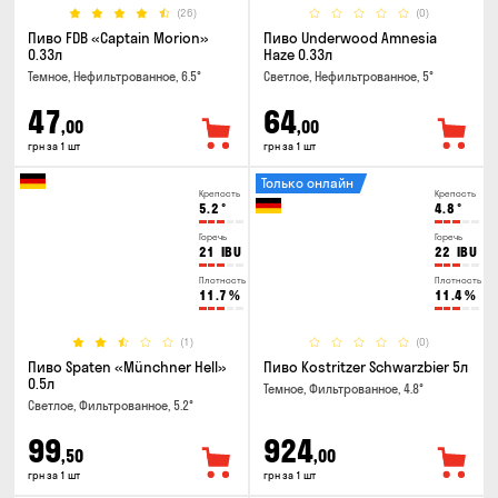
(26)
(0)
Пиво FDB «Captain Morion»
Пиво Underwood Amnesia
0.33л
Haze 0.33л
Темное, Нефильтрованное, 6.5°
Светлое, Нефильтрованное, 5°
47
64
,00
,00
грн за 1 шт
грн за 1 шт
Только онлайн
Крепость
Крепость
5.2
°
4.8
°
Горечь
Горечь
21
IBU
22
IBU
Плотность
Плотность
11.7
%
11.4
%
(1)
(0)
Пиво Spaten «Münchner Hell»
Пиво Kostritzer Schwarzbier 5л
0.5л
Темное, Фильтрованное, 4.8°
Светлое, Фильтрованное, 5.2°
99
924
,50
,00
грн за 1 шт
грн за 1 шт