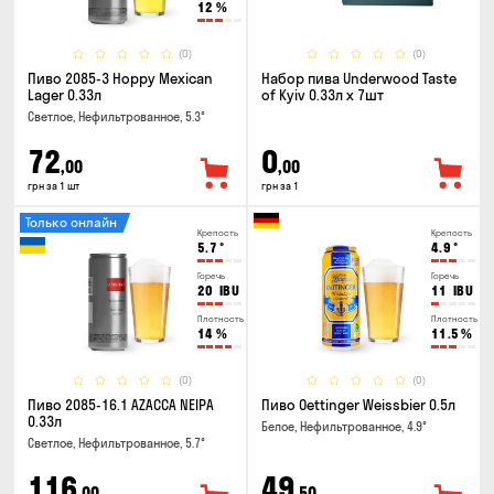
12
%
(0)
(0)
Пиво 2085-3 Hoppy Mexican
Набор пива Underwood Taste
Lager 0.33л
of Kyiv 0.33л x 7шт
Светлое, Нефильтрованное, 5.3°
72
0
,00
,00
грн за 1 шт
грн за 1
Только онлайн
Крепость
Крепость
5.7
°
4.9
°
Горечь
Горечь
20
IBU
11
IBU
Плотность
Плотность
14
%
11.5
%
(0)
(0)
Пиво 2085-16.1 AZACCA NEIPA
Пиво Oettinger Weissbier 0.5л
0.33л
Белое, Нефильтрованное, 4.9°
Светлое, Нефильтрованное, 5.7°
116
49
,00
,50