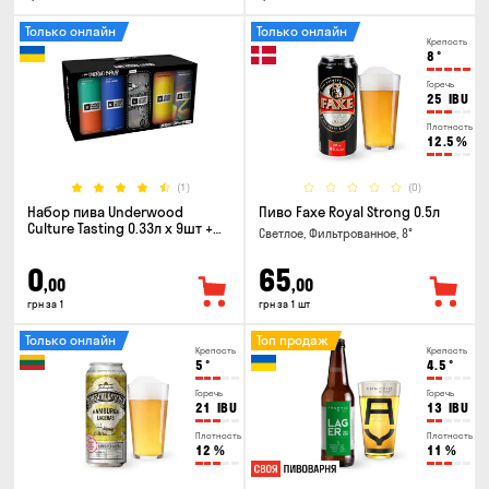
Только онлайн
Только онлайн
Крепость
8
°
Горечь
25
IBU
Плотность
12.5
%
(1)
(0)
Набор пива Underwood
Пиво Faxe Royal Strong 0.5л
Culture Tasting 0.33л x 9шт +
Светлое, Фильтрованное, 8°
бокал
0
65
,00
,00
грн за 1
грн за 1 шт
Только онлайн
Топ продаж
Крепость
Крепость
5
°
4.5
°
Горечь
Горечь
21
IBU
13
IBU
Плотность
Плотность
12
%
11
%