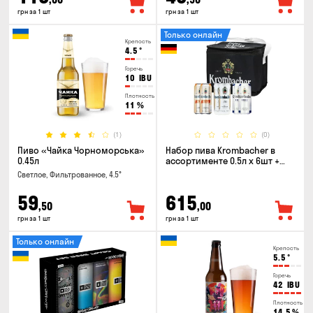
грн за 1 шт
грн за 1 шт
Только онлайн
Крепость
4.5
°
Горечь
10
IBU
Плотность
11
%
(1)
(0)
Пиво «Чайка Чорноморська»
Набор пива Krombacher в
0.45л
ассортименте 0.5л х 6шт +
термосумка
Светлое, Фильтрованное, 4.5°
59
615
,50
,00
грн за 1 шт
грн за 1 шт
Только онлайн
Крепость
5.5
°
Горечь
42
IBU
Плотность
14.5
%