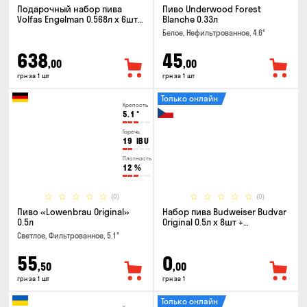
Подарочный набор пива
Пиво Underwood Forest
Volfas Engelman 0.568л x 6шт +
Blanche 0.33л
бокал 0.568л
Белое, Нефильтрованное, 4.6°
638
45
,00
,00
грн за 1 шт
грн за 1 шт
Только онлайн
Крепость
5.1
°
Горечь
19
IBU
Плотность
12
%
(0)
(0)
Пиво «Lowenbrau Original»
Набор пива Budweiser Budvar
0.5л
Original 0.5л x 8шт +
термосумка
Светлое, Фильтрованное, 5.1°
55
0
,50
,00
грн за 1 шт
грн за 1
Только онлайн