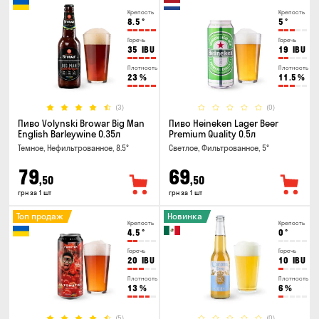
Крепость
Крепость
8.5
°
5
°
Горечь
Горечь
35
IBU
19
IBU
Плотность
Плотность
23
%
11.5
%
(3)
(0)
Пиво Volynski Browar Big Man
Пиво Heineken Lager Beer
English Barleywine 0.35л
Premium Quality 0.5л
Темное, Нефильтрованное, 8.5°
Светлое, Фильтрованное, 5°
79
69
,50
,50
грн за 1 шт
грн за 1 шт
Топ продаж
Новинка
Крепость
Крепость
4.5
°
0
°
Горечь
Горечь
20
IBU
10
IBU
Плотность
Плотность
13
%
6
%
(5)
(0)