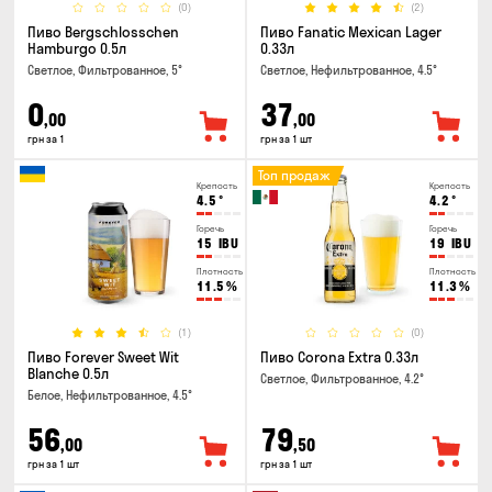
(0)
(2)
Пиво Bergschlosschen
Пиво Fanatic Mexican Lager
Hamburgo 0.5л
0.33л
Светлое, Фильтрованное, 5°
Светлое, Нефильтрованное, 4.5°
0
37
,00
,00
грн за 1
грн за 1 шт
Топ продаж
Крепость
Крепость
4.5
°
4.2
°
Горечь
Горечь
15
IBU
19
IBU
Плотность
Плотность
11.5
%
11.3
%
(1)
(0)
Пиво Forever Sweet Wit
Пиво Corona Extra 0.33л
Blanche 0.5л
Светлое, Фильтрованное, 4.2°
Белое, Нефильтрованное, 4.5°
56
79
,00
,50
грн за 1 шт
грн за 1 шт