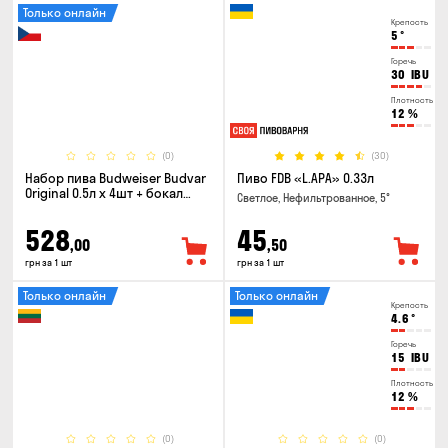
Только онлайн
Крепость
5
°
Горечь
30
IBU
Плотность
12
%
(0)
(30)
Набор пива Budweiser Budvar
Пиво FDB «L.APA» 0.33л
Original 0.5л х 4шт + бокал
Светлое, Нефильтрованное, 5°
0.33л
528
45
,00
,50
грн за 1 шт
грн за 1 шт
Только онлайн
Только онлайн
Крепость
4.6
°
Горечь
15
IBU
Плотность
12
%
(0)
(0)