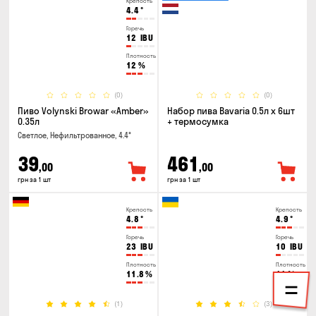
Крепость
4.4
°
Горечь
12
IBU
Плотность
12
%
(0)
(0)
Пиво Volynski Browar «Amber»
Набор пива Bavaria 0.5л х 6шт
0.35л
+ термосумка
Светлое, Нефильтрованное, 4.4°
39
461
,00
,00
грн за 1 шт
грн за 1 шт
Крепость
Крепость
4.8
°
4.9
°
Горечь
Горечь
23
IBU
10
IBU
Плотность
Плотность
11.8
%
11
%
(1)
(3)