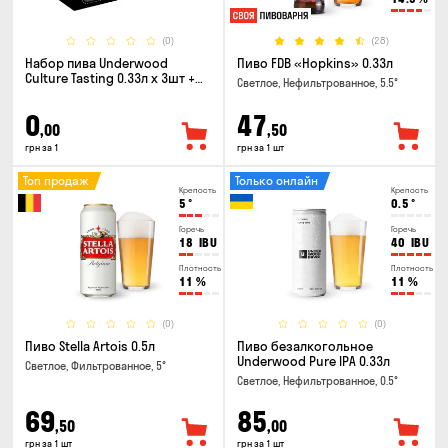
(0)
(28)
Набор пива Underwood
Пиво FDB «Hopkins» 0.33л
Culture Tasting 0.33л x 3шт +
Светлое, Нефильтрованное, 5.5°
бокал
0
47
,00
,50
грн за 1
грн за 1 шт
Топ продаж
Только онлайн
Крепость
Крепость
5
°
0.5
°
Горечь
Горечь
18
IBU
40
IBU
Плотность
Плотность
11
%
11
%
(0)
(0)
Пиво Stella Artois 0.5л
Пиво безалкогольное
Underwood Pure IPA 0.33л
Светлое, Фильтрованное, 5°
Светлое, Нефильтрованное, 0.5°
69
85
,50
,00
грн за 1 шт
грн за 1 шт