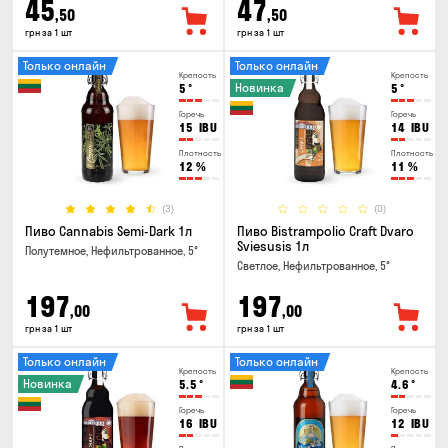
45
47
,50
,50
грн за 1 шт
грн за 1 шт
Только онлайн
Только онлайн
Крепость
Крепость
Новинка
5
°
5
°
Горечь
Горечь
15
IBU
14
IBU
Плотность
Плотность
12
%
11
%
(3)
(0)
Пиво Cannabis Semi-Dark 1л
Пиво Bistrampolio Craft Dvaro
Sviesusis 1л
Полутемное, Нефильтрованное, 5°
Светлое, Нефильтрованное, 5°
197
197
,00
,00
грн за 1 шт
грн за 1 шт
Только онлайн
Только онлайн
Крепость
Крепость
Новинка
5.5
°
4.6
°
Горечь
Горечь
16
IBU
12
IBU