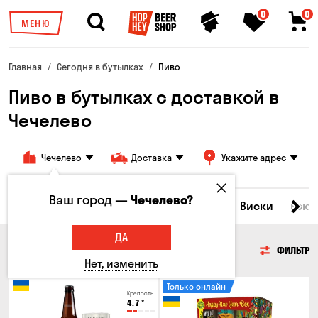
0
0
МЕНЮ
Главная
Сегодня в бутылках
Пиво
Пиво в бутылках с доставкой в
Чечелево
Чечелево
Доставка
Укажите адрес
Ваш город —
Чечелево?
Все товары
Пиво
Сидр
Вино
Виски
Кокт
ДА
ПИВО
ФИЛЬТР
Нет, изменить
Только онлайн
Крепость
4.7
°