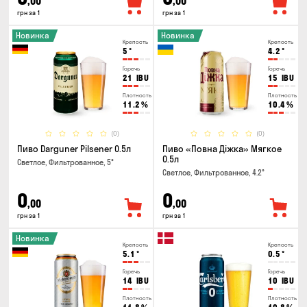
,00
,00
грн за 1
грн за 1
Новинка
Новинка
Крепость
Крепость
5
°
4.2
°
Горечь
Горечь
21
IBU
15
IBU
Плотность
Плотность
11.2
%
10.4
%
(0)
(0)
Пиво Darguner Pilsener 0.5л
Пиво «Повна Діжка» Мягкое
0.5л
Светлое, Фильтрованное, 5°
Светлое, Фильтрованное, 4.2°
0
0
,00
,00
грн за 1
грн за 1
Новинка
Крепость
Крепость
5.1
°
0.5
°
Горечь
Горечь
14
IBU
10
IBU
Плотность
Плотность