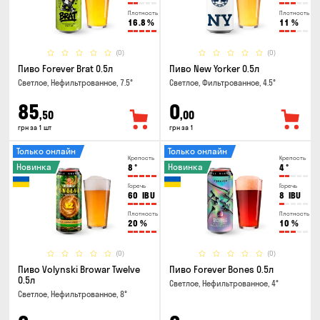
Плотность
Плотность
16.8
%
11
%
(0)
(0)
Пиво Forever Brat 0.5л
Пиво New Yorker 0.5л
Светлое, Нефильтрованное, 7.5°
Светлое, Фильтрованное, 4.5°
85
0
,50
,00
грн за 1 шт
грн за 1
Только онлайн
Только онлайн
Крепость
Крепость
Новинка
Новинка
8
°
4
°
Горечь
Горечь
60
IBU
8
IBU
Плотность
Плотность
20
%
10
%
(0)
(0)
Пиво Volynski Browar Twelve
Пиво Forever Bones 0.5л
0.5л
Светлое, Нефильтрованное, 4°
Светлое, Нефильтрованное, 8°