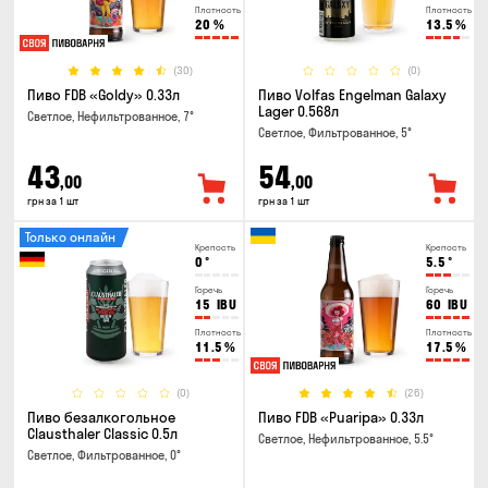
Плотность
Плотность
20
%
13.5
%
(30)
(0)
Пиво FDB «Goldy» 0.33л
Пиво Volfas Engelman Galaxy
Lager 0.568л
Светлое, Нефильтрованное, 7°
Светлое, Фильтрованное, 5°
43
54
,00
,00
грн за 1 шт
грн за 1 шт
Только онлайн
Крепость
Крепость
0
°
5.5
°
Горечь
Горечь
15
IBU
60
IBU
Плотность
Плотность
11.5
%
17.5
%
(0)
(26)
Пиво безалкогольное
Пиво FDB «Puaripa» 0.33л
Clausthaler Classic 0.5л
Светлое, Нефильтрованное, 5.5°
Светлое, Фильтрованное, 0°