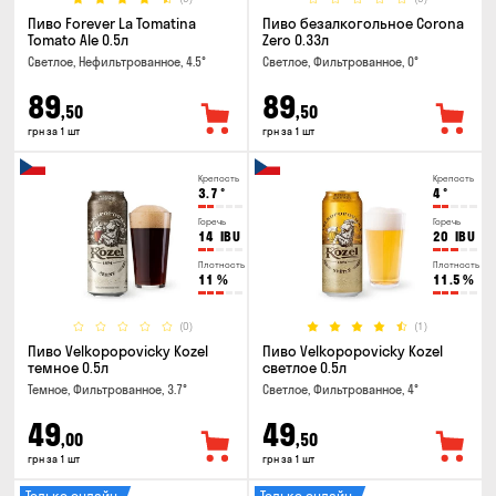
Пиво Forever La Tomatina
Пиво безалкогольное Corona
Tomato Ale 0.5л
Zero 0.33л
Светлое, Нефильтрованное, 4.5°
Светлое, Фильтрованное, 0°
89
89
,50
,50
грн за 1 шт
грн за 1 шт
Крепость
Крепость
3.7
°
4
°
Горечь
Горечь
14
IBU
20
IBU
Плотность
Плотность
11
%
11.5
%
(0)
(1)
Пиво Velkopopovicky Kozel
Пиво Velkopopovicky Kozel
темное 0.5л
светлое 0.5л
Темное, Фильтрованное, 3.7°
Светлое, Фильтрованное, 4°
49
49
,00
,50
грн за 1 шт
грн за 1 шт
Только онлайн
Только онлайн