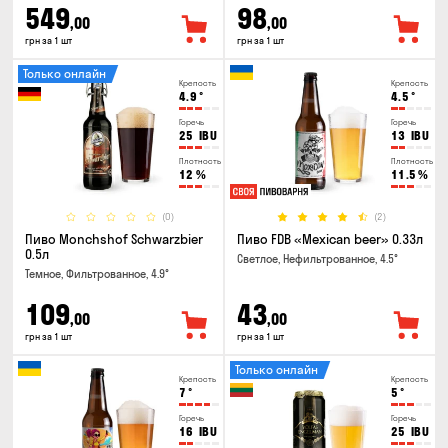
549
98
,00
,00
грн за 1 шт
грн за 1 шт
Только онлайн
Крепость
Крепость
4.9
°
4.5
°
Горечь
Горечь
25
IBU
13
IBU
Плотность
Плотность
12
%
11.5
%
(0)
(2)
Пиво Monchshof Schwarzbier
Пиво FDB «Mexican beer» 0.33л
0.5л
Светлое, Нефильтрованное, 4.5°
Темное, Фильтрованное, 4.9°
109
43
,00
,00
грн за 1 шт
грн за 1 шт
Только онлайн
Крепость
Крепость
7
°
5
°
Горечь
Горечь
16
IBU
25
IBU