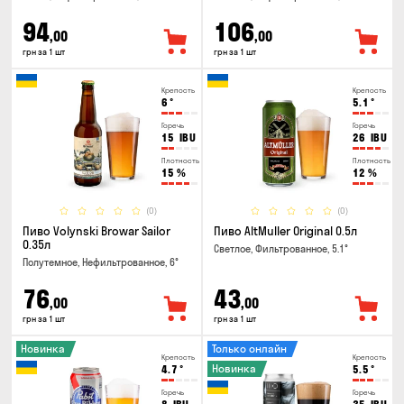
94
106
,00
,00
грн за 1 шт
грн за 1 шт
Крепость
Крепость
6
°
5.1
°
Горечь
Горечь
15
IBU
26
IBU
Плотность
Плотность
15
%
12
%
(0)
(0)
Пиво Volynski Browar Sailor
Пиво AltMuller Original 0.5л
0.35л
Светлое, Фильтрованное, 5.1°
Полутемное, Нефильтрованное, 6°
76
43
,00
,00
грн за 1 шт
грн за 1 шт
Новинка
Только онлайн
Крепость
Крепость
Новинка
4.7
°
5.5
°
Горечь
Горечь