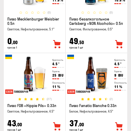
11.8
%
10.8
%
(0)
(0)
Пиво Mecklenburger Weisbier
Пиво безалкогольное
0.5л
Carlsberg «NON Alcoholic» 0.5л
Светлое, Нефильтрованное, 5.1°
Светлое, Фильтрованное, 0.5°
0
49
,00
,50
грн за 1
грн за 1 шт
Крепость
Крепость
4.5
°
4.5
°
Горечь
Горечь
25
IBU
9
IBU
Плотность
Плотность
11
%
11
%
(27)
(2)
Пиво FDB «Hippie Pils» 0.33л
Пиво Fanatic Blanche 0.33л
Светлое, Нефильтрованное, 4.5°
Белое, Нефильтрованное, 4.5°
43
37
,00
,00
грн за 1 шт
грн за 1 шт