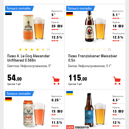
Только онлайн
Только онлайн
Крепость
Крепость
5
°
5.1
°
Горечь
Горечь
20
IBU
18
IBU
Плотность
Плотность
12.5
%
12.5
%
(1)
(0)
Пиво A. Le Coq Alexander
Пиво Franziskaner Weissbier
Unfiltered 0.568л
0.5л
Светлое, Нефильтрованное, 5°
Белое, Нефильтрованное, 5.1°
54
115
,00
,00
грн за 1 шт
грн за 1 шт
Только онлайн
Крепость
Крепость
0.25
°
4.5
°
Горечь
Горечь
15
IBU
13
IBU
Плотность
Плотность
11.5
%
12
%