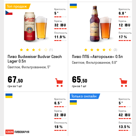
Топ продаж
Крепость
Крепость
5
°
6.8
°
Горечь
Горечь
32
IBU
12
IBU
Плотность
Плотность
11.9
%
17
%
(1)
(3)
Пиво Budweiser Budvar Czech
Пиво ППБ «Авторське» 0.5л
Lager 0.5л
Светлое, Фильтрованное, 6.8°
Светлое, Фильтрованное, 5°
67
65
,50
,50
грн за 1 шт
грн за 1 шт
Только онлайн
Крепость
Крепость
6.5
°
5
°
Горечь
Горечь
22
IBU
42
IBU
Плотность
Плотность
18
%
13.5
%