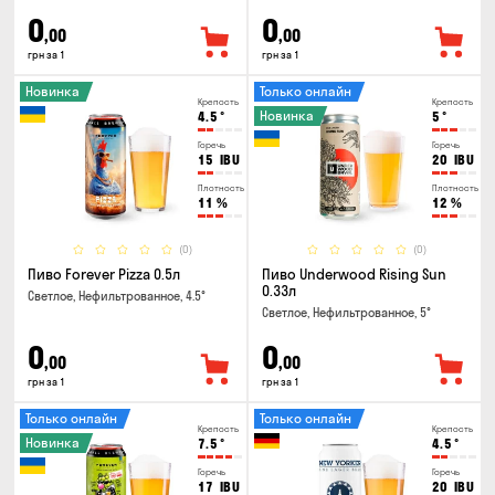
0
0
,00
,00
грн за 1
грн за 1
Новинка
Только онлайн
Крепость
Крепость
Новинка
4.5
°
5
°
Горечь
Горечь
15
IBU
20
IBU
Плотность
Плотность
11
%
12
%
(0)
(0)
Пиво Forever Pizza 0.5л
Пиво Underwood Rising Sun
0.33л
Светлое, Нефильтрованное, 4.5°
Светлое, Нефильтрованное, 5°
0
0
,00
,00
грн за 1
грн за 1
Только онлайн
Только онлайн
Крепость
Крепость
Новинка
7.5
°
4.5
°
Горечь
Горечь
17
IBU
20
IBU