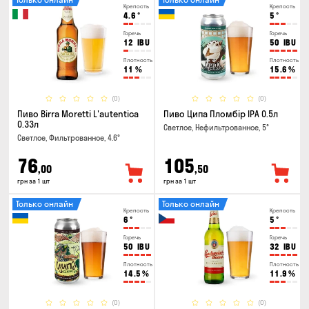
Крепость
Крепость
4.6
°
5
°
Горечь
Горечь
12
IBU
50
IBU
Плотность
Плотность
11
%
15.6
%
(0)
(0)
Пиво Birra Moretti L'autentica
Пиво Ципа Пломбір IPA 0.5л
0.33л
Светлое, Нефильтрованное, 5°
Светлое, Фильтрованное, 4.6°
76
105
,00
,50
грн за 1 шт
грн за 1 шт
Только онлайн
Только онлайн
Крепость
Крепость
6
°
5
°
Горечь
Горечь
50
IBU
32
IBU
Плотность
Плотность
14.5
%
11.9
%
(0)
(0)