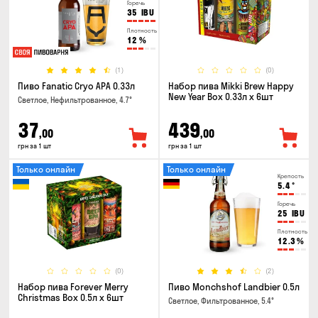
Горечь
35
IBU
Плотность
12
%
(1)
(0)
Пиво Fanatic Cryo APA 0.33л
Набор пива Mikki Brew Happy
New Year Box 0.33л x 6шт
Светлое, Нефильтрованное, 4.7°
37
439
,00
,00
грн за 1 шт
грн за 1 шт
Только онлайн
Только онлайн
Крепость
5.4
°
Горечь
25
IBU
Плотность
12.3
%
(0)
(2)
Набор пива Forever Merry
Пиво Monchshof Landbier 0.5л
Christmas Box 0.5л x 6шт
Светлое, Фильтрованное, 5.4°