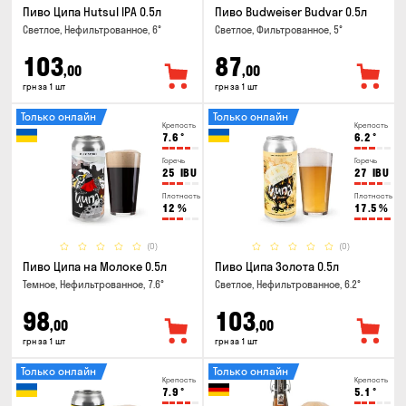
Пиво Ципа Hutsul IPA 0.5л
Пиво Budweiser Budvar 0.5л
Светлое, Нефильтрованное, 6°
Светлое, Фильтрованное, 5°
103
87
,00
,00
грн за 1 шт
грн за 1 шт
Только онлайн
Только онлайн
Крепость
Крепость
7.6
°
6.2
°
Горечь
Горечь
25
IBU
27
IBU
Плотность
Плотность
12
%
17.5
%
(0)
(0)
Пиво Ципа на Молоке 0.5л
Пиво Ципа Золота 0.5л
Темное, Нефильтрованное, 7.6°
Светлое, Нефильтрованное, 6.2°
98
103
,00
,00
грн за 1 шт
грн за 1 шт
Только онлайн
Только онлайн
Крепость
Крепость
7.9
°
5.1
°