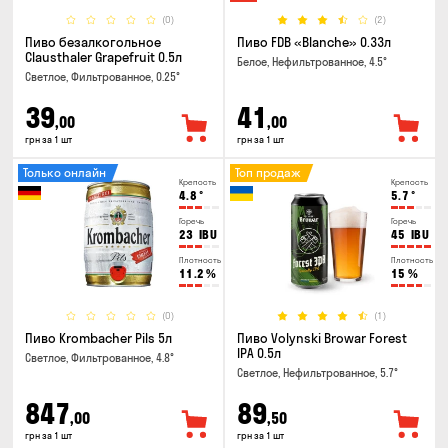
(0)
(2)
Пиво безалкогольное
Пиво FDB «Blanche» 0.33л
Clausthaler Grapefruit 0.5л
Белое, Нефильтрованное, 4.5°
Светлое, Фильтрованное, 0.25°
39
41
,00
,00
грн за 1 шт
грн за 1 шт
Только онлайн
Топ продаж
Крепость
Крепость
4.8
°
5.7
°
Горечь
Горечь
23
IBU
45
IBU
Плотность
Плотность
11.2
%
15
%
(0)
(1)
Пиво Krombacher Pils 5л
Пиво Volynski Browar Forest
IPA 0.5л
Светлое, Фильтрованное, 4.8°
Светлое, Нефильтрованное, 5.7°
847
89
,00
,50
грн за 1 шт
грн за 1 шт