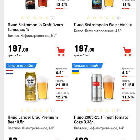
Плотность
Плотность
12.2
%
12
%
(0)
(0)
Пиво Bistrampolio Craft Dvaro
Пиво Bistrampolio Weissbier 1л
Tamsusis 1л
Белое, Нефильтрованное, 4.6°
Темное, Нефильтрованное, 5.5°
197
197
,00
,00
грн за 1 шт
грн за 1 шт
Только онлайн
Только онлайн
Крепость
Крепость
4.9
°
4.4
°
Горечь
Горечь
21
IBU
12
IBU
Плотность
Плотность
12.2
%
11.5
%
(0)
(0)
Пиво Lander Brau Premium
Пиво 2085-25.1 Fresh Tomato
Beer 0.5л
Goze 0.33л
Светлое, Фильтрованное, 4.9°
Светлое, Нефильтрованное, 4.4°