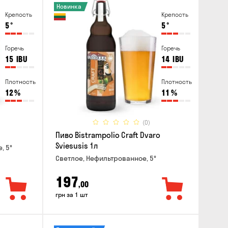
Новинка
Крепость
Крепость
5
°
5
°
Горечь
Горечь
15
IBU
14
IBU
Плотность
Плотность
12
%
11
%
(0)
Пиво Bistrampolio Craft Dvaro
Sviesusis 1л
, 5°
Светлое, Нефильтрованное, 5°
197
,00
грн за 1 шт