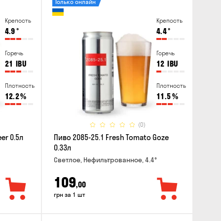
Только онлайн
Крепость
Крепость
4.9
°
4.4
°
Горечь
Горечь
21
IBU
12
IBU
Плотность
Плотность
12.2
%
11.5
%
(0)
er 0.5л
Пиво 2085-25.1 Fresh Tomato Goze
0.33л
Светлое, Нефильтрованное, 4.4°
109
,00
грн за 1 шт