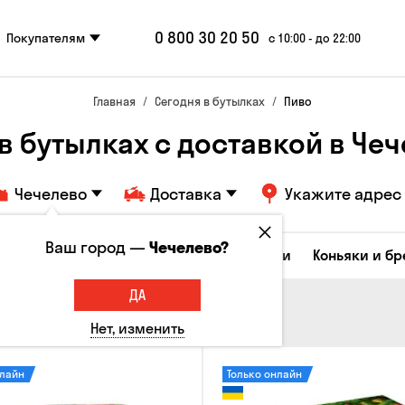
0 800 30 20 50
Покупателям
с 10:00 - до 22:00
Главная
Сегодня в бутылках
Пиво
в бутылках с доставкой в Че
Чечелево
Доставка
Укажите адрес
Ваш город —
Чечелево?
Коктейли
Соджу
Ликеры и настойки
Коньяки и б
ДА
Нет, изменить
нлайн
Только онлайн