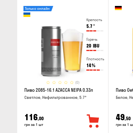
Только онлайн
Крепость
5.7
°
Горечь
20
IBU
Плотность
14
%
(0)
Пиво 2085-16.1 AZACCA NEIPA 0.33л
Пиво Oet
Светлое, Нефильтрованное, 5.7°
Белое, Н
116
49
,00
,50
грн за 1 шт
грн за 1 ш