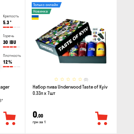
Только онлайн
Новинка
Крепость
5.3
°
Горечь
30
IBU
Плотность
12
%
(0)
Lager
Набор пива Underwood Taste of Kyiv
0.33л x 7шт
3°
0
,00
грн за 1