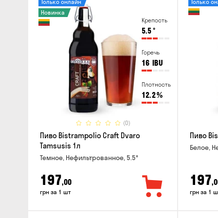
Только онлайн
Только о
Новинка
Крепость
5.5
°
Горечь
16
IBU
Плотность
12.2
%
(0)
Пиво Bistrampolio Craft Dvaro
Пиво Bis
Tamsusis 1л
Белое, Н
Темное, Нефильтрованное, 5.5°
197
197
,00
,0
грн за 1 шт
грн за 1 ш