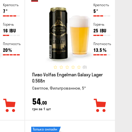
Крепость
Крепость
7
°
5
°
Горечь
Горечь
16
IBU
25
IBU
Плотность
Плотность
20
%
13.5
%
(0)
Пиво Volfas Engelman Galaxy Lager
0.568л
Светлое, Фильтрованное, 5°
54
,00
грн за 1 шт
Только онлайн