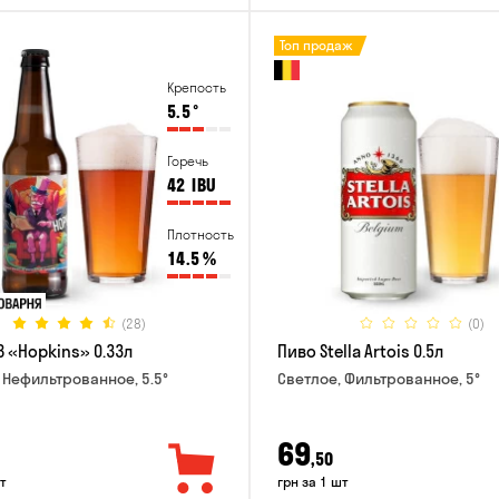
Топ продаж
Крепость
5.5
°
Горечь
42
IBU
Плотность
14.5
%
(28)
(0)
B «Hopkins» 0.33л
Пиво Stella Artois 0.5л
 Нефильтрованное, 5.5°
Светлое, Фильтрованное, 5°
69
,50
т
грн за 1 шт