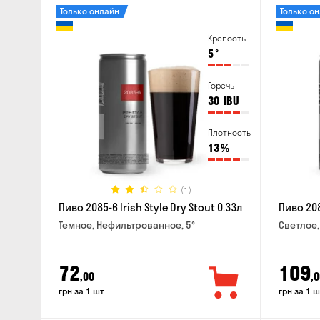
Только онлайн
Только о
Крепость
5
°
Горечь
30
IBU
Плотность
13
%
(1)
Пиво 2085-6 Irish Style Dry Stout 0.33л
Пиво 208
Темное, Нефильтрованное, 5°
Светлое,
72
109
,00
,0
грн за 1 шт
грн за 1 ш