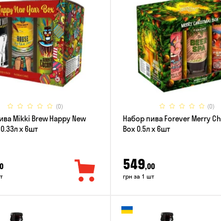
(0)
(0)
ива Mikki Brew Happy New
Набор пива Forever Merry C
 0.33л x 6шт
Box 0.5л x 6шт
549
0
,00
т
грн за 1 шт