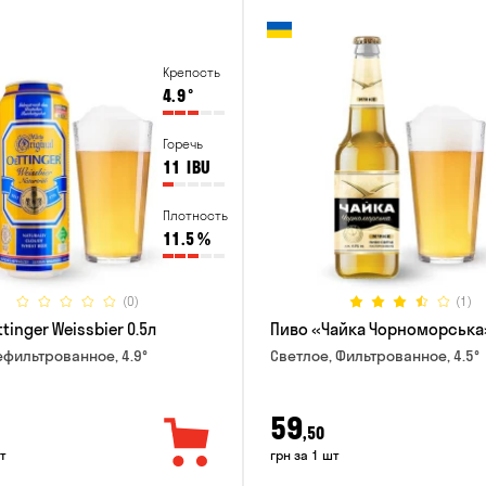
Крепость
4.9
°
Горечь
11
IBU
Плотность
11.5
%
(0)
(1)
tinger Weissbier 0.5л
Пиво «Чайка Чорноморська»
ефильтрованное, 4.9°
Светлое, Фильтрованное, 4.5°
59
,50
т
грн за 1 шт