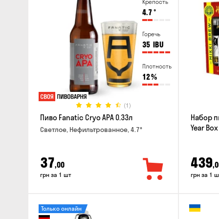
Крепость
4.7
°
Горечь
35
IBU
Плотность
12
%
(1)
Пиво Fanatic Cryo APA 0.33л
Набор п
Year Box
Светлое, Нефильтрованное, 4.7°
37
439
,00
,0
грн за 1 шт
грн за 1 ш
Только онлайн