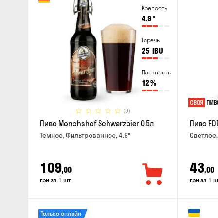
Крепость
4.9
°
Горечь
25
IBU
Плотность
12
%
(0)
Пиво Monchshof Schwarzbier 0.5л
Пиво FDB
Темное, Фильтрованное, 4.9°
Светлое,
109
43
,00
,00
грн за 1 шт
грн за 1 ш
Только онлайн