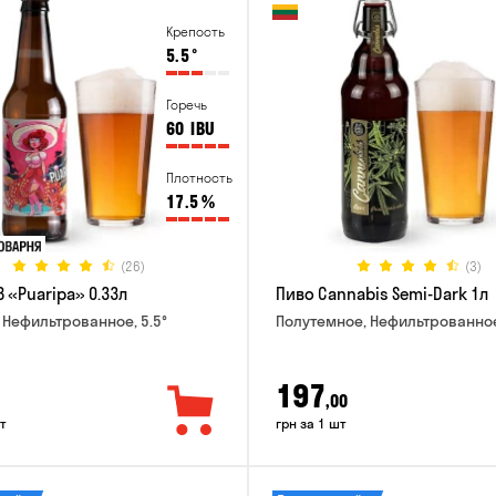
Крепость
5.5
°
Горечь
60
IBU
Плотность
17.5
%
(26)
(3)
 «Puaripa» 0.33л
Пиво Cannabis Semi-Dark 1л
 Нефильтрованное, 5.5°
Полутемное, Нефильтрованное
197
,00
т
грн за 1 шт