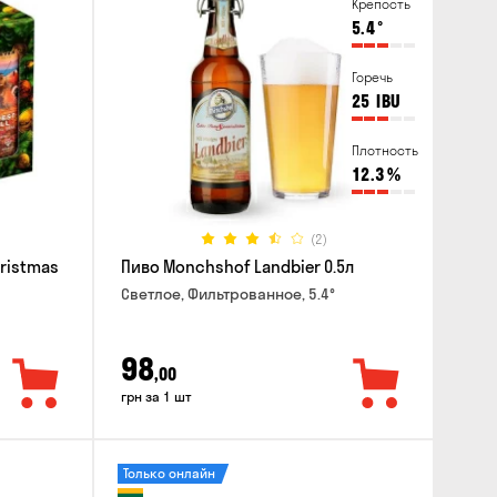
Крепость
5.4
°
Горечь
25
IBU
Плотность
12.3
%
(2)
hristmas
Пиво Monchshof Landbier 0.5л
Светлое, Фильтрованное, 5.4°
98
,00
грн за 1 шт
Только онлайн