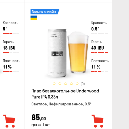
Только онлайн
Крепость
Крепость
5
°
0.5
°
Горечь
Горечь
18
IBU
40
IBU
Плотность
Плотность
11
%
11
%
(0)
Пиво безалкогольное Underwood
Pure IPA 0.33л
Светлое, Нефильтрованное, 0.5°
85
,00
грн за 1 шт