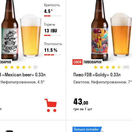
Крепость
4.5
°
Горечь
13
IBU
Плотность
11.5
%
(2)
(30)
 «Mexican beer» 0.33л
Пиво FDB «Goldy» 0.33л
 Нефильтрованное, 4.5°
Светлое, Нефильтрованное, 7°
43
,00
т
грн за 1 шт
Только онлайн