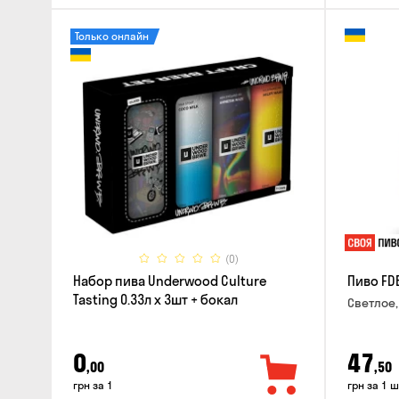
Только онлайн
(0)
Набор пива Underwood Culture
Пиво FD
Tasting 0.33л x 3шт + бокал
Светлое,
0
47
,00
,50
грн за 1
грн за 1 ш