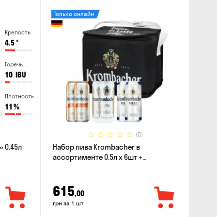
Только онлайн
Крепость
4.5
°
Горечь
10
IBU
Плотность
11
%
(0)
 0.45л
Набор пива Krombacher в
ассортименте 0.5л х 6шт +
термосумка
615
,00
грн за 1 шт