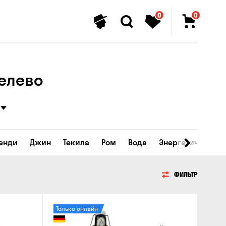
0
0
челево
ренди
Джин
Текила
Ром
Вода
Энергетические 
ФИЛЬТР
Только онлайн