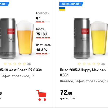
нлайн
Только онлайн
Крепость
6
°
Горечь
75
IBU
Плотность
14.3
%
(0)
(0)
5-19 West Coast IPA 0.33л
Пиво 2085-3 Hoppy Mexican 
0.33л
 Нефильтрованное, 6°
Светлое, Нефильтрованное, 5.
72
0
,00
т
грн за 1 шт