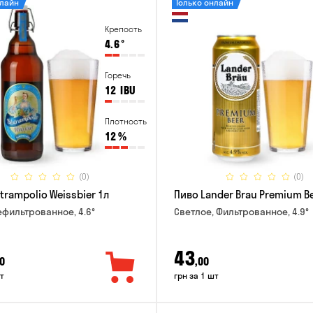
нлайн
Только онлайн
Крепость
4.6
°
Горечь
12
IBU
Плотность
12
%
(0)
(0)
trampolio Weissbier 1л
Пиво Lander Brau Premium Be
ефильтрованное, 4.6°
Светлое, Фильтрованное, 4.9°
43
0
,00
т
грн за 1 шт