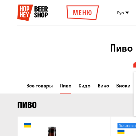
МЕНЮ
Рус
Пиво 
Все товары
Пиво
Сидр
Вино
Виски
ПИВО
Только о