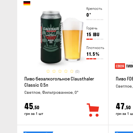
Крепость
0
°
Горечь
15
IBU
Плотность
11.5
%
(0)
Пиво безалкогольное Clausthaler
Пиво FDB
Classic 0.5л
Светлое,
Светлое, Фильтрованное, 0°
45
47
,50
,50
грн за 1 шт
грн за 1 ш