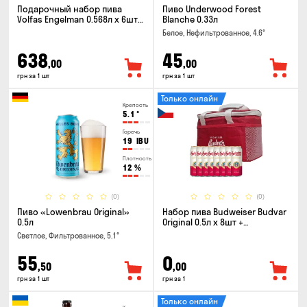
Подарочный набор пива
Пиво Underwood Forest
Volfas Engelman 0.568л x 6шт +
Blanche 0.33л
бокал 0.568л
Белое, Нефильтрованное, 4.6°
638
45
,00
,00
грн за 1 шт
грн за 1 шт
Только онлайн
Крепость
5.1
°
Горечь
19
IBU
Плотность
12
%
(0)
(0)
Пиво «Lowenbrau Original»
Набор пива Budweiser Budvar
0.5л
Original 0.5л x 8шт +
термосумка
Светлое, Фильтрованное, 5.1°
55
0
,50
,00
грн за 1 шт
грн за 1
Только онлайн