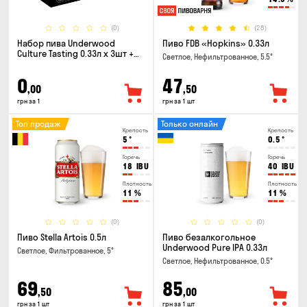
(0)
(28)
Набор пива Underwood
Пиво FDB «Hopkins» 0.33л
Culture Tasting 0.33л x 3шт +
Светлое, Нефильтрованное, 5.5°
бокал
0
47
,00
,50
грн за 1
грн за 1 шт
Топ продаж
Только онлайн
Крепость
Крепость
5
°
0.5
°
Горечь
Горечь
18
IBU
40
IBU
Плотность
Плотность
11
%
11
%
(0)
(0)
Пиво Stella Artois 0.5л
Пиво безалкогольное
Underwood Pure IPA 0.33л
Светлое, Фильтрованное, 5°
Светлое, Нефильтрованное, 0.5°
69
85
,50
,00
грн за 1 шт
грн за 1 шт