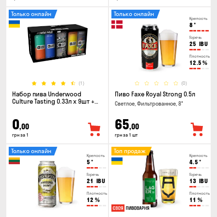
Только онлайн
Только онлайн
Крепость
8
°
Горечь
25
IBU
Плотность
12.5
%
(1)
(0)
Набор пива Underwood
Пиво Faxe Royal Strong 0.5л
Culture Tasting 0.33л x 9шт +
Светлое, Фильтрованное, 8°
бокал
0
65
,00
,00
грн за 1
грн за 1 шт
Только онлайн
Топ продаж
Крепость
Крепость
5
°
4.5
°
Горечь
Горечь
21
IBU
13
IBU
Плотность
Плотность
12
%
11
%