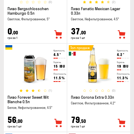
(0)
(2)
Пиво Bergschlosschen
Пиво Fanatic Mexican Lager
Hamburgo 0.5л
0.33л
Светлое, Фильтрованное, 5°
Светлое, Нефильтрованное, 4.5°
0
37
,00
,00
грн за 1
грн за 1 шт
Топ продаж
Крепость
Крепость
4.5
°
4.2
°
Горечь
Горечь
15
IBU
19
IBU
Плотность
Плотность
11.5
%
11.3
%
(1)
(0)
Пиво Forever Sweet Wit
Пиво Corona Extra 0.33л
Blanche 0.5л
Светлое, Фильтрованное, 4.2°
Белое, Нефильтрованное, 4.5°
56
79
,00
,50
грн за 1 шт
грн за 1 шт