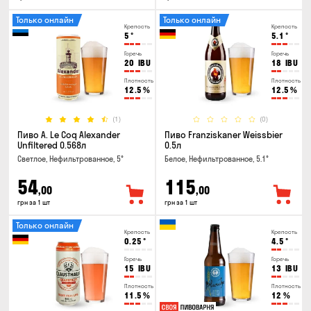
Только онлайн
Только онлайн
Крепость
Крепость
5
°
5.1
°
Горечь
Горечь
20
IBU
18
IBU
Плотность
Плотность
12.5
%
12.5
%
(1)
(0)
Пиво A. Le Coq Alexander
Пиво Franziskaner Weissbier
Unfiltered 0.568л
0.5л
Светлое, Нефильтрованное, 5°
Белое, Нефильтрованное, 5.1°
54
115
,00
,00
грн за 1 шт
грн за 1 шт
Только онлайн
Крепость
Крепость
0.25
°
4.5
°
Горечь
Горечь
15
IBU
13
IBU
Плотность
Плотность
11.5
%
12
%