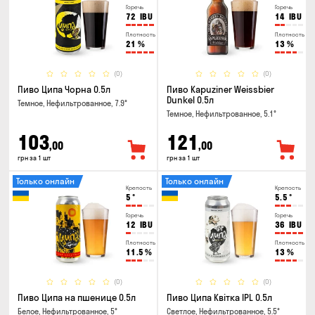
Горечь
Горечь
72
IBU
14
IBU
Плотность
Плотность
21
%
13
%
(0)
(0)
Пиво Ципа Чорна 0.5л
Пиво Kapuziner Weissbier
Dunkel 0.5л
Темное, Нефильтрованное, 7.9°
Темное, Нефильтрованное, 5.1°
103
121
,00
,00
грн за 1 шт
грн за 1 шт
Только онлайн
Только онлайн
Крепость
Крепость
5
°
5.5
°
Горечь
Горечь
12
IBU
36
IBU
Плотность
Плотность
11.5
%
13
%
(0)
(0)
Пиво Ципа на пшенице 0.5л
Пиво Ципа Квітка IPL 0.5л
Белое, Нефильтрованное, 5°
Светлое, Нефильтрованное, 5.5°