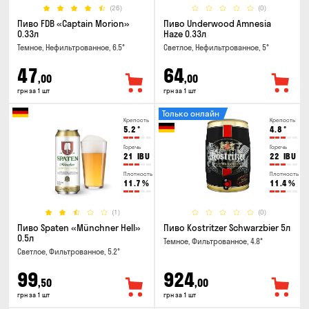
(26)
(0)
Пиво FDB «Captain Morion»
Пиво Underwood Amnesia
0.33л
Haze 0.33л
Темное, Нефильтрованное, 6.5°
Светлое, Нефильтрованное, 5°
47
64
,00
,00
грн за 1 шт
грн за 1 шт
Только онлайн
Крепость
Крепость
5.2
°
4.8
°
Горечь
Горечь
21
IBU
22
IBU
Плотность
Плотность
11.7
%
11.4
%
(1)
(0)
Пиво Spaten «Münchner Hell»
Пиво Kostritzer Schwarzbier 5л
0.5л
Темное, Фильтрованное, 4.8°
Светлое, Фильтрованное, 5.2°
99
924
,50
,00
грн за 1 шт
грн за 1 шт