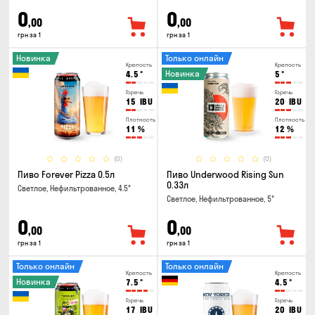
0
0
,00
,00
грн за 1
грн за 1
Новинка
Только онлайн
Крепость
Крепость
Новинка
4.5
°
5
°
Горечь
Горечь
15
IBU
20
IBU
Плотность
Плотность
11
%
12
%
(0)
(0)
Пиво Forever Pizza 0.5л
Пиво Underwood Rising Sun
0.33л
Светлое, Нефильтрованное, 4.5°
Светлое, Нефильтрованное, 5°
0
0
,00
,00
грн за 1
грн за 1
Только онлайн
Только онлайн
Крепость
Крепость
Новинка
7.5
°
4.5
°
Горечь
Горечь
17
IBU
20
IBU