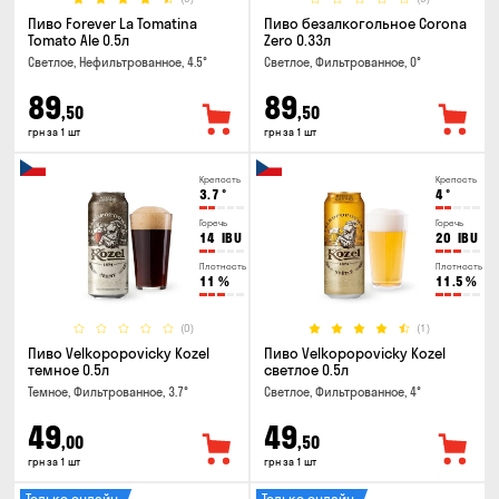
Пиво Forever La Tomatina
Пиво безалкогольное Corona
Tomato Ale 0.5л
Zero 0.33л
Светлое, Нефильтрованное, 4.5°
Светлое, Фильтрованное, 0°
89
89
,50
,50
грн за 1 шт
грн за 1 шт
Крепость
Крепость
3.7
°
4
°
Горечь
Горечь
14
IBU
20
IBU
Плотность
Плотность
11
%
11.5
%
(0)
(1)
Пиво Velkopopovicky Kozel
Пиво Velkopopovicky Kozel
темное 0.5л
светлое 0.5л
Темное, Фильтрованное, 3.7°
Светлое, Фильтрованное, 4°
49
49
,00
,50
грн за 1 шт
грн за 1 шт
Только онлайн
Только онлайн