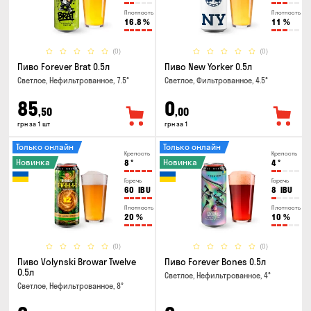
Плотность
Плотность
16.8
%
11
%
(0)
(0)
Пиво Forever Brat 0.5л
Пиво New Yorker 0.5л
Светлое, Нефильтрованное, 7.5°
Светлое, Фильтрованное, 4.5°
85
0
,50
,00
грн за 1 шт
грн за 1
Только онлайн
Только онлайн
Крепость
Крепость
Новинка
Новинка
8
°
4
°
Горечь
Горечь
60
IBU
8
IBU
Плотность
Плотность
20
%
10
%
(0)
(0)
Пиво Volynski Browar Twelve
Пиво Forever Bones 0.5л
0.5л
Светлое, Нефильтрованное, 4°
Светлое, Нефильтрованное, 8°