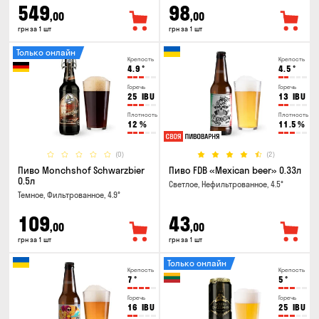
549
98
,00
,00
грн за 1 шт
грн за 1 шт
Только онлайн
Крепость
Крепость
4.9
°
4.5
°
Горечь
Горечь
25
IBU
13
IBU
Плотность
Плотность
12
%
11.5
%
(0)
(2)
Пиво Monchshof Schwarzbier
Пиво FDB «Mexican beer» 0.33л
0.5л
Светлое, Нефильтрованное, 4.5°
Темное, Фильтрованное, 4.9°
109
43
,00
,00
грн за 1 шт
грн за 1 шт
Только онлайн
Крепость
Крепость
7
°
5
°
Горечь
Горечь
16
IBU
25
IBU