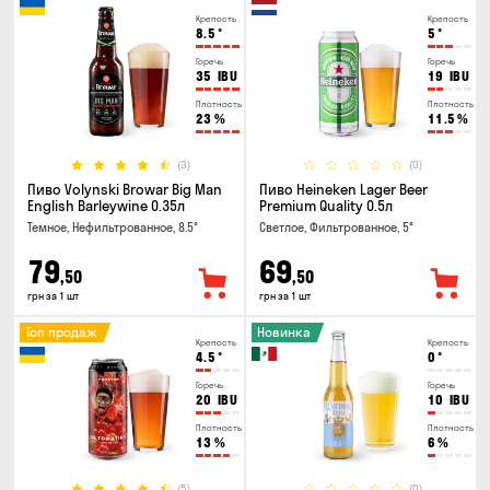
Крепость
Крепость
8.5
°
5
°
Горечь
Горечь
35
IBU
19
IBU
Плотность
Плотность
23
%
11.5
%
(3)
(0)
Пиво Volynski Browar Big Man
Пиво Heineken Lager Beer
English Barleywine 0.35л
Premium Quality 0.5л
Темное, Нефильтрованное, 8.5°
Светлое, Фильтрованное, 5°
79
69
,50
,50
грн за 1 шт
грн за 1 шт
Топ продаж
Новинка
Крепость
Крепость
4.5
°
0
°
Горечь
Горечь
20
IBU
10
IBU
Плотность
Плотность
13
%
6
%
(5)
(0)