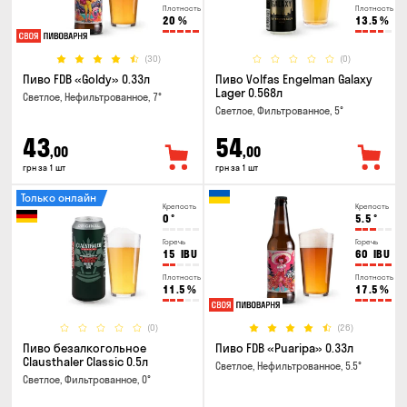
Плотность
Плотность
20
%
13.5
%
(30)
(0)
Пиво FDB «Goldy» 0.33л
Пиво Volfas Engelman Galaxy
Lager 0.568л
Светлое, Нефильтрованное, 7°
Светлое, Фильтрованное, 5°
43
54
,00
,00
грн за 1 шт
грн за 1 шт
Только онлайн
Крепость
Крепость
0
°
5.5
°
Горечь
Горечь
15
IBU
60
IBU
Плотность
Плотность
11.5
%
17.5
%
(0)
(26)
Пиво безалкогольное
Пиво FDB «Puaripa» 0.33л
Clausthaler Classic 0.5л
Светлое, Нефильтрованное, 5.5°
Светлое, Фильтрованное, 0°