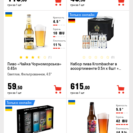
грн за 1 шт
грн за 1 шт
Только онлайн
Крепость
4.5
°
Горечь
10
IBU
Плотность
11
%
(1)
(0)
Пиво «Чайка Чорноморська»
Набор пива Krombacher в
0.45л
ассортименте 0.5л х 6шт +
термосумка
Светлое, Фильтрованное, 4.5°
59
615
,50
,00
грн за 1 шт
грн за 1 шт
Только онлайн
Крепость
5.5
°
Горечь
42
IBU
Плотность
14.5
%