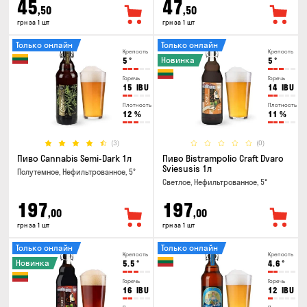
45
47
,50
,50
грн за 1 шт
грн за 1 шт
Только онлайн
Только онлайн
Крепость
Крепость
Новинка
5
°
5
°
Горечь
Горечь
15
IBU
14
IBU
Плотность
Плотность
12
%
11
%
(3)
(0)
Пиво Cannabis Semi-Dark 1л
Пиво Bistrampolio Craft Dvaro
Sviesusis 1л
Полутемное, Нефильтрованное, 5°
Светлое, Нефильтрованное, 5°
197
197
,00
,00
грн за 1 шт
грн за 1 шт
Только онлайн
Только онлайн
Крепость
Крепость
Новинка
5.5
°
4.6
°
Горечь
Горечь
16
IBU
12
IBU