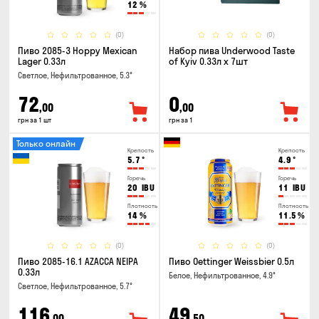
12
%
(0)
(0)
Пиво 2085-3 Hoppy Mexican
Набор пива Underwood Taste
Lager 0.33л
of Kyiv 0.33л x 7шт
Светлое, Нефильтрованное, 5.3°
72
0
,00
,00
грн за 1 шт
грн за 1
Только онлайн
Крепость
Крепость
5.7
°
4.9
°
Горечь
Горечь
20
IBU
11
IBU
Плотность
Плотность
14
%
11.5
%
(0)
(0)
Пиво 2085-16.1 AZACCA NEIPA
Пиво Oettinger Weissbier 0.5л
0.33л
Белое, Нефильтрованное, 4.9°
Светлое, Нефильтрованное, 5.7°
116
49
,00
,50