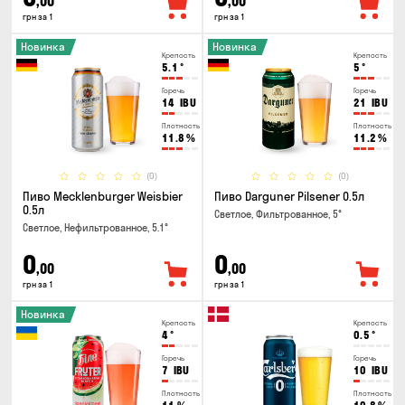
,00
,00
грн за 1
грн за 1
Новинка
Новинка
Крепость
Крепость
5.1
°
5
°
Горечь
Горечь
14
IBU
21
IBU
Плотность
Плотность
11.8
%
11.2
%
(0)
(0)
Пиво Mecklenburger Weisbier
Пиво Darguner Pilsener 0.5л
0.5л
Светлое, Фильтрованное, 5°
Светлое, Нефильтрованное, 5.1°
0
0
,00
,00
грн за 1
грн за 1
Новинка
Крепость
Крепость
4
°
0.5
°
Горечь
Горечь
7
IBU
10
IBU
Плотность
Плотность