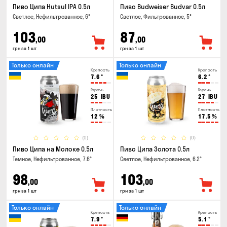
Пиво Ципа Hutsul IPA 0.5л
Пиво Budweiser Budvar 0.5л
Светлое, Нефильтрованное, 6°
Светлое, Фильтрованное, 5°
103
87
,00
,00
грн за 1 шт
грн за 1 шт
Только онлайн
Только онлайн
Крепость
Крепость
7.6
°
6.2
°
Горечь
Горечь
25
IBU
27
IBU
Плотность
Плотность
12
%
17.5
%
(0)
(0)
Пиво Ципа на Молоке 0.5л
Пиво Ципа Золота 0.5л
Темное, Нефильтрованное, 7.6°
Светлое, Нефильтрованное, 6.2°
98
103
,00
,00
грн за 1 шт
грн за 1 шт
Только онлайн
Только онлайн
Крепость
Крепость
7.9
°
5.1
°