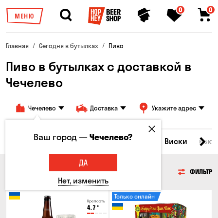
0
0
МЕНЮ
Главная
Сегодня в бутылках
Пиво
Пиво в бутылках с доставкой в
Чечелево
Чечелево
Доставка
Укажите адрес
Ваш город —
Чечелево?
Все товары
Пиво
Сидр
Вино
Виски
Кокт
ДА
ПИВО
ФИЛЬТР
Нет, изменить
Только онлайн
Крепость
4.7
°