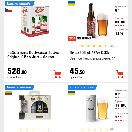
Только онлайн
Крепость
5
°
Горечь
30
IBU
Плотность
12
%
(0)
(30)
Набор пива Budweiser Budvar
Пиво FDB «L.APA» 0.33л
Original 0.5л х 4шт + бокал
Светлое, Нефильтрованное, 5°
0.33л
528
45
,00
,50
грн за 1 шт
грн за 1 шт
Только онлайн
Только онлайн
Крепость
4.6
°
Горечь
15
IBU
Плотность
12
%
(0)
(0)