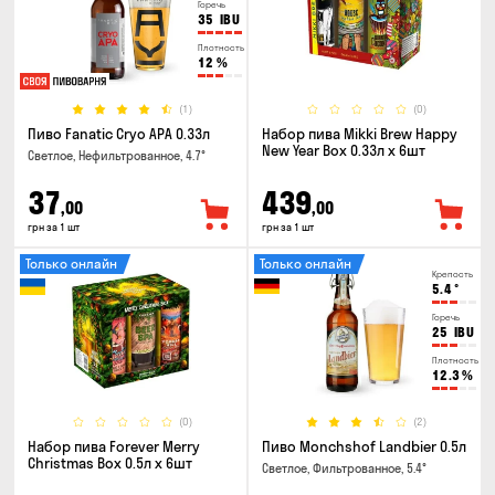
Горечь
35
IBU
Плотность
12
%
(1)
(0)
Пиво Fanatic Cryo APA 0.33л
Набор пива Mikki Brew Happy
New Year Box 0.33л x 6шт
Светлое, Нефильтрованное, 4.7°
37
439
,00
,00
грн за 1 шт
грн за 1 шт
Только онлайн
Только онлайн
Крепость
5.4
°
Горечь
25
IBU
Плотность
12.3
%
(0)
(2)
Набор пива Forever Merry
Пиво Monchshof Landbier 0.5л
Christmas Box 0.5л x 6шт
Светлое, Фильтрованное, 5.4°