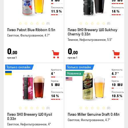
8
IBU
35
IBU
Плотность
Плотность
11.5
%
14
%
(0)
(0)
Пиво Pabst Blue Ribbon 0.5л
Пиво SHO Brewery ШО Sukhoy
Cherniy 0.33л
Светлое, Фильтрованное, 4.7°
Темное, Нефильтрованное, 5.5°
0
0
,00
,00
грн за 1
грн за 1
Только онлайн
Только онлайн
Крепость
Крепость
Новинка
4
°
4.7
°
Горечь
Горечь
5
IBU
10
IBU
Плотность
Плотность
14
%
10.5
%
(0)
(0)
Пиво SHO Brewery ШО Kysil
Пиво Miller Genuine Draft 0.48л
0.33л
Светлое, Фильтрованное, 4.7°
Светлое, Нефильтрованное, 4°