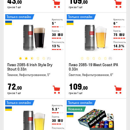
43
109
,00
,00
грн за 1 шт
грн за 1 шт
Только онлайн
Только онлайн
Крепость
Крепость
5
°
6
°
Горечь
Горечь
30
IBU
75
IBU
Плотность
Плотность
13
%
14.3
%
(1)
(0)
Пиво 2085-6 Irish Style Dry
Пиво 2085-19 West Coast IPA
Stout 0.33л
0.33л
Темное, Нефильтрованное, 5°
Светлое, Нефильтрованное, 6°
72
109
,00
,00
грн за 1 шт
грн за 1 шт
Только онлайн
Только онлайн
Крепость
Новинка
5.3
°
Горечь
30
IBU
Плотность