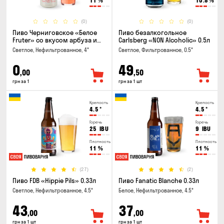
11
%
10.8
%
(0)
(0)
Пиво Черниговское «Белое
Пиво безалкогольное
Fruter» со вкусом арбуза и
Carlsberg «NON Alcoholic» 0.5л
мяты 0.5л
Светлое, Нефильтрованное, 4°
Светлое, Фильтрованное, 0.5°
0
49
,00
,50
грн за 1
грн за 1 шт
Крепость
Крепость
4.5
°
4.5
°
Горечь
Горечь
25
IBU
9
IBU
Плотность
Плотность
11
%
11
%
(27)
(2)
Пиво FDB «Hippie Pils» 0.33л
Пиво Fanatic Blanche 0.33л
Светлое, Нефильтрованное, 4.5°
Белое, Нефильтрованное, 4.5°
43
37
,00
,00
грн за 1 шт
грн за 1 шт