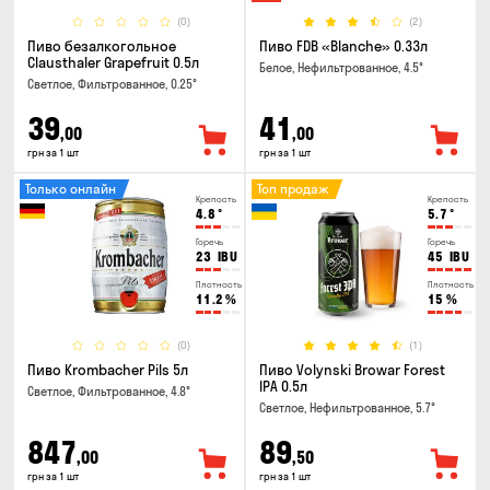
(0)
(2)
Пиво безалкогольное
Пиво FDB «Blanche» 0.33л
Clausthaler Grapefruit 0.5л
Белое, Нефильтрованное, 4.5°
Светлое, Фильтрованное, 0.25°
39
41
,00
,00
грн за 1 шт
грн за 1 шт
Только онлайн
Топ продаж
Крепость
Крепость
4.8
°
5.7
°
Горечь
Горечь
23
IBU
45
IBU
Плотность
Плотность
11.2
%
15
%
(0)
(1)
Пиво Krombacher Pils 5л
Пиво Volynski Browar Forest
IPA 0.5л
Светлое, Фильтрованное, 4.8°
Светлое, Нефильтрованное, 5.7°
847
89
,00
,50
грн за 1 шт
грн за 1 шт