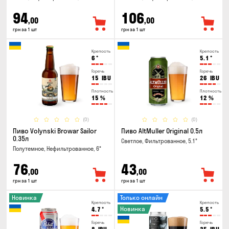
94
106
,00
,00
грн за 1 шт
грн за 1 шт
Крепость
Крепость
6
°
5.1
°
Горечь
Горечь
15
IBU
26
IBU
Плотность
Плотность
15
%
12
%
(0)
(0)
Пиво Volynski Browar Sailor
Пиво AltMuller Original 0.5л
0.35л
Светлое, Фильтрованное, 5.1°
Полутемное, Нефильтрованное, 6°
76
43
,00
,00
грн за 1 шт
грн за 1 шт
Новинка
Только онлайн
Крепость
Крепость
Новинка
4.7
°
5.5
°
Горечь
Горечь