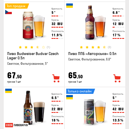
Топ продаж
Крепость
Крепость
5
°
6.8
°
Горечь
Горечь
32
IBU
12
IBU
Плотность
Плотность
11.9
%
17
%
(1)
(3)
Пиво Budweiser Budvar Czech
Пиво ППБ «Авторське» 0.5л
Lager 0.5л
Светлое, Фильтрованное, 6.8°
Светлое, Фильтрованное, 5°
67
65
,50
,50
грн за 1 шт
грн за 1 шт
Только онлайн
Крепость
Крепость
6.5
°
5
°
Горечь
Горечь
22
IBU
42
IBU
Плотность
Плотность
18
%
13.5
%