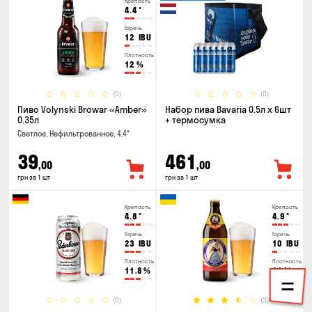
Крепость
4.4
°
Горечь
12
IBU
Плотность
12
%
(0)
(0)
Пиво Volynski Browar «Amber»
Набор пива Bavaria 0.5л х 6шт
0.35л
+ термосумка
Светлое, Нефильтрованное, 4.4°
39
461
,00
,00
грн за 1 шт
грн за 1 шт
Крепость
Крепость
4.8
°
4.9
°
Горечь
Горечь
23
IBU
10
IBU
Плотность
Плотность
11.8
%
11
%
(0)
(3)