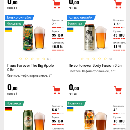
0
0
,00
,00
грн за 1
грн за 1
Только онлайн
Только онлайн
Крепость
Крепость
Новинка
Новинка
7
°
7.5
°
Горечь
Горечь
35
IBU
45
IBU
Плотность
Плотность
16.5
%
18
%
(0)
(0)
Пиво Forever The Big Apple
Пиво Forever Body Fusion 0.5л
0.5л
Светлое, Нефильтрованное, 7.5°
Светлое, Нефильтрованное, 7°
0
0
,00
,00
грн за 1
грн за 1
Новинка
Новинка
Крепость
Крепость
5.6
°
4
°
Горечь
Горечь
35
IBU
10
IBU
Плотность
Плотность