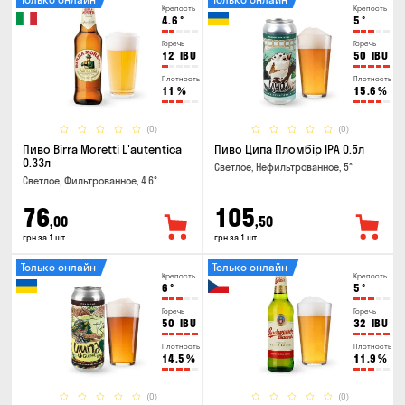
Крепость
Крепость
4.6
°
5
°
Горечь
Горечь
12
IBU
50
IBU
Плотность
Плотность
11
%
15.6
%
(0)
(0)
Пиво Birra Moretti L'autentica
Пиво Ципа Пломбір IPA 0.5л
0.33л
Светлое, Нефильтрованное, 5°
Светлое, Фильтрованное, 4.6°
76
105
,00
,50
грн за 1 шт
грн за 1 шт
Только онлайн
Только онлайн
Крепость
Крепость
6
°
5
°
Горечь
Горечь
50
IBU
32
IBU
Плотность
Плотность
14.5
%
11.9
%
(0)
(0)