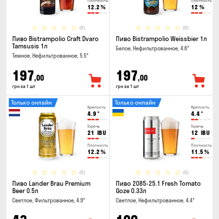
Плотность
Плотность
12.2
%
12
%
(0)
(0)
Пиво Bistrampolio Craft Dvaro
Пиво Bistrampolio Weissbier 1л
Tamsusis 1л
Белое, Нефильтрованное, 4.6°
Темное, Нефильтрованное, 5.5°
197
197
,00
,00
грн за 1 шт
грн за 1 шт
Только онлайн
Только онлайн
Крепость
Крепость
4.9
°
4.4
°
Горечь
Горечь
21
IBU
12
IBU
Плотность
Плотность
12.2
%
11.5
%
(0)
(0)
Пиво Lander Brau Premium
Пиво 2085-25.1 Fresh Tomato
Beer 0.5л
Goze 0.33л
Светлое, Фильтрованное, 4.9°
Светлое, Нефильтрованное, 4.4°