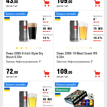
43
109
,00
,00
грн за 1 шт
грн за 1 шт
Только онлайн
Только онлайн
Крепость
Крепость
5
°
6
°
Горечь
Горечь
30
IBU
75
IBU
Плотность
Плотность
13
%
14.3
%
(1)
(0)
Пиво 2085-6 Irish Style Dry
Пиво 2085-19 West Coast IPA
Stout 0.33л
0.33л
Темное, Нефильтрованное, 5°
Светлое, Нефильтрованное, 6°
72
109
,00
,00
грн за 1 шт
грн за 1 шт
Только онлайн
Только онлайн
Крепость
Новинка
5.3
°
Горечь
30
IBU
Плотность