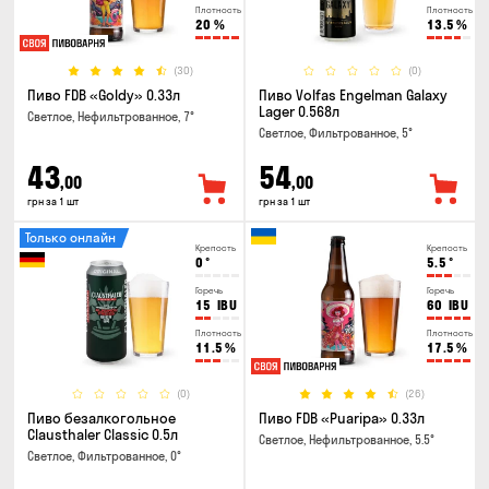
Плотность
Плотность
20
%
13.5
%
(30)
(0)
Пиво FDB «Goldy» 0.33л
Пиво Volfas Engelman Galaxy
Lager 0.568л
Светлое, Нефильтрованное, 7°
Светлое, Фильтрованное, 5°
43
54
,00
,00
грн за 1 шт
грн за 1 шт
Только онлайн
Крепость
Крепость
0
°
5.5
°
Горечь
Горечь
15
IBU
60
IBU
Плотность
Плотность
11.5
%
17.5
%
(0)
(26)
Пиво безалкогольное
Пиво FDB «Puaripa» 0.33л
Clausthaler Classic 0.5л
Светлое, Нефильтрованное, 5.5°
Светлое, Фильтрованное, 0°