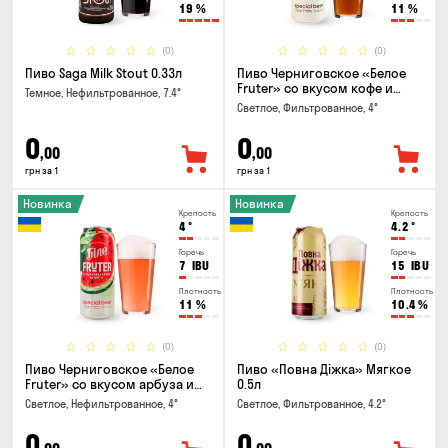
19
%
11
%
(0)
(0)
Пиво Saga Milk Stout 0.33л
Пиво Черниговское «Белое
Fruter» со вкусом кофе и
Темное, Нефильтрованное, 7.4°
апельсина 0.5 л
Светлое, Фильтрованное, 4°
0
0
,00
,00
грн за 1
грн за 1
Новинка
Новинка
Крепость
Крепость
4
°
4.2
°
Горечь
Горечь
7
IBU
15
IBU
Плотность
Плотность
11
%
10.4
%
(0)
(0)
Пиво Черниговское «Белое
Пиво «Повна Діжка» Мягкое
Fruter» со вкусом арбуза и
0.5л
мяты 0.5л
Светлое, Нефильтрованное, 4°
Светлое, Фильтрованное, 4.2°
0
0