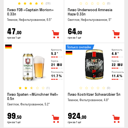
(26)
(0)
Пиво FDB «Captain Morion»
Пиво Underwood Amnesia
0.33л
Haze 0.33л
Темное, Нефильтрованное, 6.5°
Светлое, Нефильтрованное, 5°
47
64
,00
,00
грн за 1 шт
грн за 1 шт
Только онлайн
Крепость
Крепость
5.2
°
4.8
°
Горечь
Горечь
21
IBU
22
IBU
Плотность
Плотность
11.7
%
11.4
%
(1)
(0)
Пиво Spaten «Münchner Hell»
Пиво Kostritzer Schwarzbier 5л
0.5л
Темное, Фильтрованное, 4.8°
Светлое, Фильтрованное, 5.2°
99
924
,50
,00
грн за 1 шт
грн за 1 шт