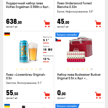
Подарочный набор пива
Пиво Underwood Forest
Volfas Engelman 0.568л x 6шт +
Blanche 0.33л
бокал 0.568л
Белое, Нефильтрованное, 4.6°
638
45
,00
,00
грн за 1 шт
грн за 1 шт
Только онлайн
Крепость
5.1
°
Горечь
19
IBU
Плотность
12
%
(0)
(0)
Пиво «Lowenbrau Original»
Набор пива Budweiser Budvar
0.5л
Original 0.5л x 8шт +
термосумка
Светлое, Фильтрованное, 5.1°
55
0
,50
,00
грн за 1 шт
грн за 1
Только онлайн