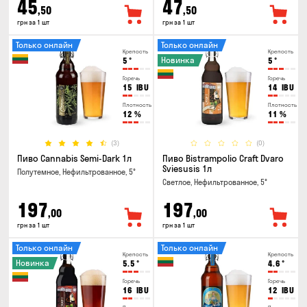
45
47
,50
,50
грн за 1 шт
грн за 1 шт
Только онлайн
Только онлайн
Крепость
Крепость
Новинка
5
°
5
°
Горечь
Горечь
15
IBU
14
IBU
Плотность
Плотность
12
%
11
%
(3)
(0)
Пиво Cannabis Semi-Dark 1л
Пиво Bistrampolio Craft Dvaro
Sviesusis 1л
Полутемное, Нефильтрованное, 5°
Светлое, Нефильтрованное, 5°
197
197
,00
,00
грн за 1 шт
грн за 1 шт
Только онлайн
Только онлайн
Крепость
Крепость
Новинка
5.5
°
4.6
°
Горечь
Горечь
16
IBU
12
IBU