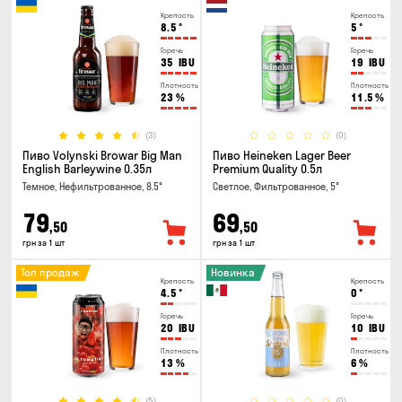
Крепость
Крепость
8.5
°
5
°
Горечь
Горечь
35
IBU
19
IBU
Плотность
Плотность
23
%
11.5
%
(3)
(0)
Пиво Volynski Browar Big Man
Пиво Heineken Lager Beer
English Barleywine 0.35л
Premium Quality 0.5л
Темное, Нефильтрованное, 8.5°
Светлое, Фильтрованное, 5°
79
69
,50
,50
грн за 1 шт
грн за 1 шт
Топ продаж
Новинка
Крепость
Крепость
4.5
°
0
°
Горечь
Горечь
20
IBU
10
IBU
Плотность
Плотность
13
%
6
%
(5)
(0)