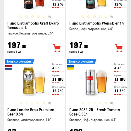
Плотность
Плотность
12.2
%
12
%
(0)
(0)
Пиво Bistrampolio Craft Dvaro
Пиво Bistrampolio Weissbier 1л
Tamsusis 1л
Белое, Нефильтрованное, 4.6°
Темное, Нефильтрованное, 5.5°
197
197
,00
,00
грн за 1 шт
грн за 1 шт
Только онлайн
Только онлайн
Крепость
Крепость
4.9
°
4.4
°
Горечь
Горечь
21
IBU
12
IBU
Плотность
Плотность
12.2
%
11.5
%
(0)
(0)
Пиво Lander Brau Premium
Пиво 2085-25.1 Fresh Tomato
Beer 0.5л
Goze 0.33л
Светлое, Фильтрованное, 4.9°
Светлое, Нефильтрованное, 4.4°