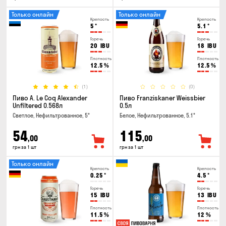
Только онлайн
Только онлайн
Крепость
Крепость
5
°
5.1
°
Горечь
Горечь
20
IBU
18
IBU
Плотность
Плотность
12.5
%
12.5
%
(1)
(0)
Пиво A. Le Coq Alexander
Пиво Franziskaner Weissbier
Unfiltered 0.568л
0.5л
Светлое, Нефильтрованное, 5°
Белое, Нефильтрованное, 5.1°
54
115
,00
,00
грн за 1 шт
грн за 1 шт
Только онлайн
Крепость
Крепость
0.25
°
4.5
°
Горечь
Горечь
15
IBU
13
IBU
Плотность
Плотность
11.5
%
12
%