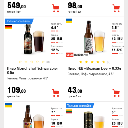
549
98
,00
,00
грн за 1 шт
грн за 1 шт
Только онлайн
Крепость
Крепость
4.9
°
4.5
°
Горечь
Горечь
25
IBU
13
IBU
Плотность
Плотность
12
%
11.5
%
(0)
(2)
Пиво Monchshof Schwarzbier
Пиво FDB «Mexican beer» 0.33л
0.5л
Светлое, Нефильтрованное, 4.5°
Темное, Фильтрованное, 4.9°
109
43
,00
,00
грн за 1 шт
грн за 1 шт
Только онлайн
Крепость
Крепость
7
°
5
°
Горечь
Горечь
16
IBU
25
IBU