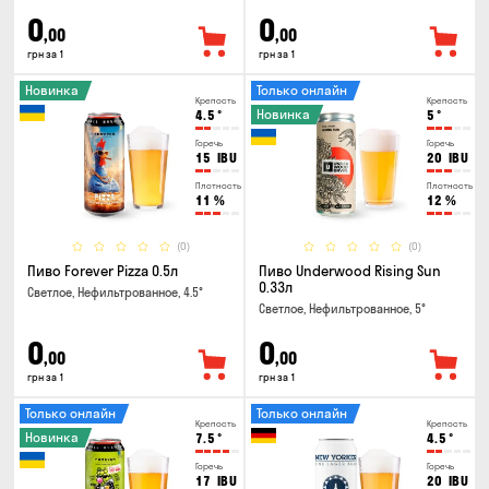
0
0
,00
,00
грн за 1
грн за 1
Новинка
Только онлайн
Крепость
Крепость
Новинка
4.5
°
5
°
Горечь
Горечь
15
IBU
20
IBU
Плотность
Плотность
11
%
12
%
(0)
(0)
Пиво Forever Pizza 0.5л
Пиво Underwood Rising Sun
0.33л
Светлое, Нефильтрованное, 4.5°
Светлое, Нефильтрованное, 5°
0
0
,00
,00
грн за 1
грн за 1
Только онлайн
Только онлайн
Крепость
Крепость
Новинка
7.5
°
4.5
°
Горечь
Горечь
17
IBU
20
IBU