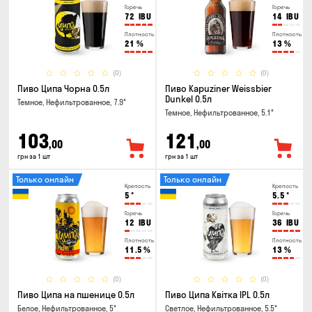
Горечь
Горечь
72
IBU
14
IBU
Плотность
Плотность
21
%
13
%
(0)
(0)
Пиво Ципа Чорна 0.5л
Пиво Kapuziner Weissbier
Dunkel 0.5л
Темное, Нефильтрованное, 7.9°
Темное, Нефильтрованное, 5.1°
103
121
,00
,00
грн за 1 шт
грн за 1 шт
Только онлайн
Только онлайн
Крепость
Крепость
5
°
5.5
°
Горечь
Горечь
12
IBU
36
IBU
Плотность
Плотность
11.5
%
13
%
(0)
(0)
Пиво Ципа на пшенице 0.5л
Пиво Ципа Квітка IPL 0.5л
Белое, Нефильтрованное, 5°
Светлое, Нефильтрованное, 5.5°