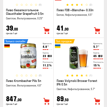
(0)
(2)
Пиво безалкогольное
Пиво FDB «Blanche» 0.33л
Clausthaler Grapefruit 0.5л
Белое, Нефильтрованное, 4.5°
Светлое, Фильтрованное, 0.25°
39
41
,00
,00
грн за 1 шт
грн за 1 шт
Только онлайн
Топ продаж
Крепость
Крепость
4.8
°
5.7
°
Горечь
Горечь
23
IBU
45
IBU
Плотность
Плотность
11.2
%
15
%
(0)
(1)
Пиво Krombacher Pils 5л
Пиво Volynski Browar Forest
IPA 0.5л
Светлое, Фильтрованное, 4.8°
Светлое, Нефильтрованное, 5.7°
847
89
,00
,50
грн за 1 шт
грн за 1 шт