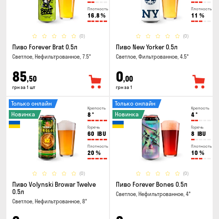
Плотность
Плотность
16.8
%
11
%
(0)
(0)
Пиво Forever Brat 0.5л
Пиво New Yorker 0.5л
Светлое, Нефильтрованное, 7.5°
Светлое, Фильтрованное, 4.5°
85
0
,50
,00
грн за 1 шт
грн за 1
Только онлайн
Только онлайн
Крепость
Крепость
Новинка
Новинка
8
°
4
°
Горечь
Горечь
60
IBU
8
IBU
Плотность
Плотность
20
%
10
%
(0)
(0)
Пиво Volynski Browar Twelve
Пиво Forever Bones 0.5л
0.5л
Светлое, Нефильтрованное, 4°
Светлое, Нефильтрованное, 8°