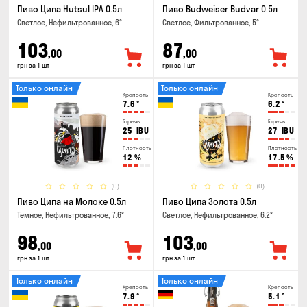
Пиво Ципа Hutsul IPA 0.5л
Пиво Budweiser Budvar 0.5л
Светлое, Нефильтрованное, 6°
Светлое, Фильтрованное, 5°
103
87
,00
,00
грн за 1 шт
грн за 1 шт
Только онлайн
Только онлайн
Крепость
Крепость
7.6
°
6.2
°
Горечь
Горечь
25
IBU
27
IBU
Плотность
Плотность
12
%
17.5
%
(0)
(0)
Пиво Ципа на Молоке 0.5л
Пиво Ципа Золота 0.5л
Темное, Нефильтрованное, 7.6°
Светлое, Нефильтрованное, 6.2°
98
103
,00
,00
грн за 1 шт
грн за 1 шт
Только онлайн
Только онлайн
Крепость
Крепость
7.9
°
5.1
°