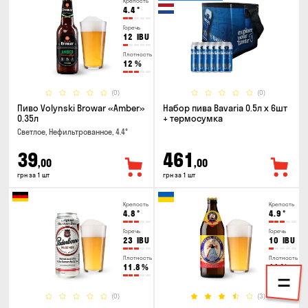
Крепость
4.4
°
Горечь
12
IBU
Плотность
12
%
(0)
(0)
Пиво Volynski Browar «Amber»
Набор пива Bavaria 0.5л х 6шт
0.35л
+ термосумка
Светлое, Нефильтрованное, 4.4°
39
461
,00
,00
грн за 1 шт
грн за 1 шт
Крепость
Крепость
4.8
°
4.9
°
Горечь
Горечь
23
IBU
10
IBU
Плотность
Плотность
11.8
%
11
%
(0)
(3)