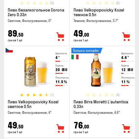
(0)
(0)
Пиво безалкогольное Corona
Пиво Velkopopovicky Kozel
Zero 0.33л
темное 0.5л
Светлое, Фильтрованное, 0°
Темное, Фильтрованное, 3.7°
89
49
,50
,00
грн за 1 шт
грн за 1 шт
Только онлайн
Крепость
Крепость
4
°
4.6
°
Горечь
Горечь
20
IBU
12
IBU
Плотность
Плотность
11.5
%
11
%
(1)
(0)
Пиво Velkopopovicky Kozel
Пиво Birra Moretti L'autentica
светлое 0.5л
0.33л
Светлое, Фильтрованное, 4°
Светлое, Фильтрованное, 4.6°
49
76
,50
,00
грн за 1 шт
грн за 1 шт