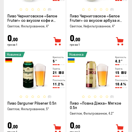
(0)
(0)
Пиво Черниговское «Белое
Пиво Черниговское «Белое
Fruter» со вкусом кофе и
Fruter» со вкусом арбуза и
апельсина 0.5 л
мяты 0.5л
Светлое, Фильтрованное, 4°
Светлое, Нефильтрованное, 4°
0
0
,00
,00
грн за 1
грн за 1
Новинка
Новинка
Крепость
Крепость
5
°
4.2
°
Горечь
Горечь
21
IBU
15
IBU
Плотность
Плотность
11.2
%
10.4
%
(0)
(0)
Пиво Darguner Pilsener 0.5л
Пиво «Повна Діжка» Мягкое
0.5л
Светлое, Фильтрованное, 5°
Светлое, Фильтрованное, 4.2°
0
0
,00
,00
грн за 1
грн за 1