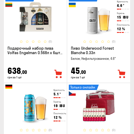
Крепость
4.6
°
Горечь
15
IBU
Плотность
12
%
(0)
(0)
Подарочный набор пива
Пиво Underwood Forest
Volfas Engelman 0.568л x 6шт +
Blanche 0.33л
бокал 0.568л
Белое, Нефильтрованное, 4.6°
638
45
,00
,00
грн за 1 шт
грн за 1 шт
Только онлайн
Крепость
5.1
°
Горечь
19
IBU
Плотность
12
%
(0)
(0)