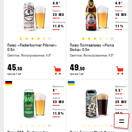
4.8
°
4.9
°
Горечь
Горечь
23
IBU
10
IBU
Плотность
Плотность
11.8
%
11
%
(1)
(3)
Пиво «Paderborner Pilsner»
Пиво Полтавпиво «Pivna
0.5л
Divka» 0.5л
Светлое, Фильтрованное, 4.8°
Светлое, Фильтрованное, 4.9°
45
49
,50
,50
грн за 1 шт
грн за 1 шт
Крепость
Крепость
5
°
5.5
°
Горечь
Горечь
23
IBU
25
IBU
Плотность
Плотность
11.8
%
16
%
(0)
(0)