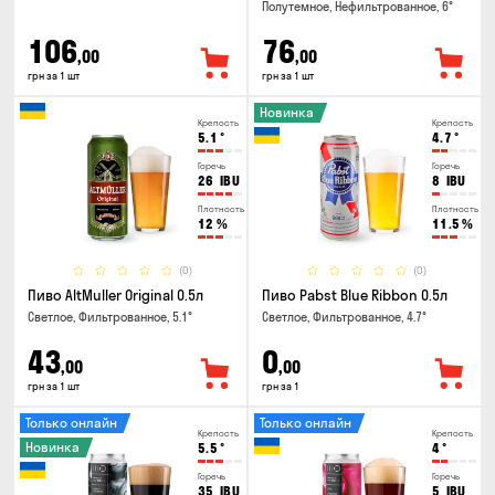
Полутемное, Нефильтрованное, 6°
106
76
,00
,00
грн за 1 шт
грн за 1 шт
Новинка
Крепость
Крепость
5.1
°
4.7
°
Горечь
Горечь
26
IBU
8
IBU
Плотность
Плотность
12
%
11.5
%
(0)
(0)
Пиво AltMuller Original 0.5л
Пиво Pabst Blue Ribbon 0.5л
Светлое, Фильтрованное, 5.1°
Светлое, Фильтрованное, 4.7°
43
0
,00
,00
грн за 1 шт
грн за 1
Только онлайн
Только онлайн
Крепость
Крепость
Новинка
5.5
°
4
°
Горечь
Горечь
35
IBU
5
IBU