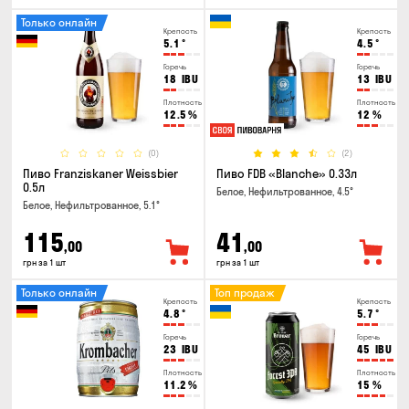
Только онлайн
Крепость
Крепость
5.1
°
4.5
°
Горечь
Горечь
18
IBU
13
IBU
Плотность
Плотность
12.5
%
12
%
(0)
(2)
Пиво Franziskaner Weissbier
Пиво FDB «Blanche» 0.33л
0.5л
Белое, Нефильтрованное, 4.5°
Белое, Нефильтрованное, 5.1°
115
41
,00
,00
грн за 1 шт
грн за 1 шт
Только онлайн
Топ продаж
Крепость
Крепость
4.8
°
5.7
°
Горечь
Горечь
23
IBU
45
IBU
Плотность
Плотность
11.2
%
15
%