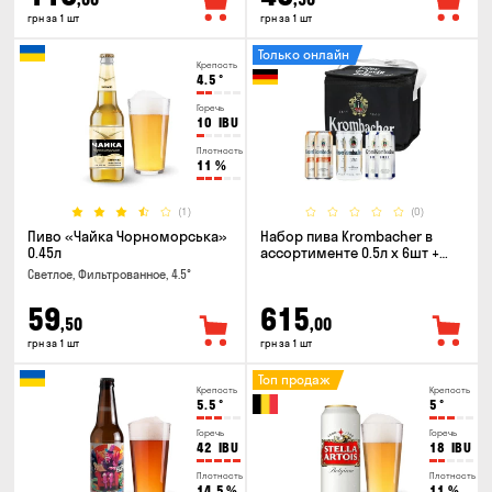
грн за 1 шт
грн за 1 шт
Только онлайн
Крепость
4.5
°
Горечь
10
IBU
Плотность
11
%
(1)
(0)
Пиво «Чайка Чорноморська»
Набор пива Krombacher в
0.45л
ассортименте 0.5л х 6шт +
термосумка
Светлое, Фильтрованное, 4.5°
59
615
,50
,00
грн за 1 шт
грн за 1 шт
Топ продаж
Крепость
Крепость
5.5
°
5
°
Горечь
Горечь
42
IBU
18
IBU
Плотность
Плотность
14.5
%
11
%