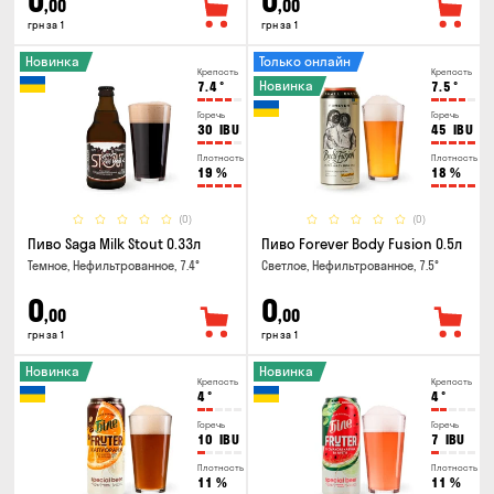
0
0
,00
,00
грн за 1
грн за 1
Новинка
Только онлайн
Крепость
Крепость
Новинка
7.4
°
7.5
°
Горечь
Горечь
30
IBU
45
IBU
Плотность
Плотность
19
%
18
%
(0)
(0)
Пиво Saga Milk Stout 0.33л
Пиво Forever Body Fusion 0.5л
Темное, Нефильтрованное, 7.4°
Светлое, Нефильтрованное, 7.5°
0
0
,00
,00
грн за 1
грн за 1
Новинка
Новинка
Крепость
Крепость
4
°
4
°
Горечь
Горечь
10
IBU
7
IBU
Плотность
Плотность
11
%
11
%