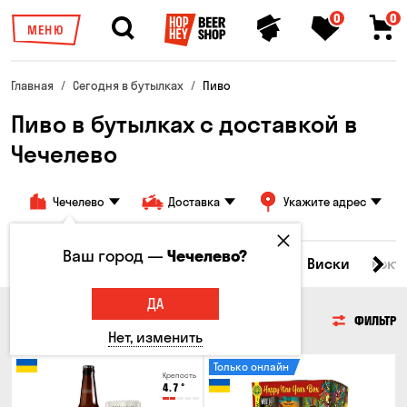
0
0
МЕНЮ
Главная
Сегодня в бутылках
Пиво
Пиво в бутылках с доставкой в
Чечелево
Чечелево
Доставка
Укажите адрес
Ваш город —
Чечелево?
Все товары
Пиво
Сидр
Вино
Виски
Кокт
ДА
ПИВО
ФИЛЬТР
Нет, изменить
Только онлайн
Крепость
4.7
°