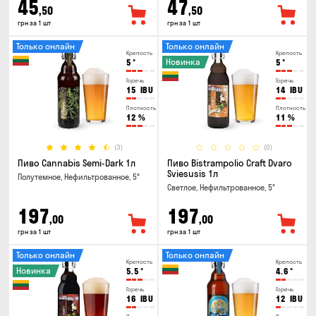
45
47
,50
,50
грн за 1 шт
грн за 1 шт
Только онлайн
Только онлайн
Крепость
Крепость
Новинка
5
°
5
°
Горечь
Горечь
15
IBU
14
IBU
Плотность
Плотность
12
%
11
%
(3)
(0)
Пиво Cannabis Semi-Dark 1л
Пиво Bistrampolio Craft Dvaro
Sviesusis 1л
Полутемное, Нефильтрованное, 5°
Светлое, Нефильтрованное, 5°
197
197
,00
,00
грн за 1 шт
грн за 1 шт
Только онлайн
Только онлайн
Крепость
Крепость
Новинка
5.5
°
4.6
°
Горечь
Горечь
16
IBU
12
IBU