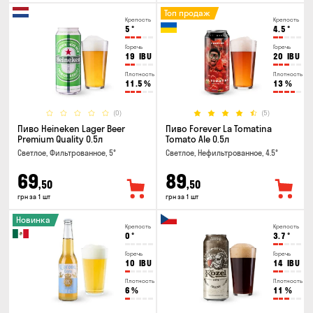
Топ продаж
Крепость
Крепость
5
°
4.5
°
Горечь
Горечь
19
IBU
20
IBU
Плотность
Плотность
11.5
%
13
%
(0)
(5)
Пиво Heineken Lager Beer
Пиво Forever La Tomatina
Premium Quality 0.5л
Tomato Ale 0.5л
Светлое, Фильтрованное, 5°
Светлое, Нефильтрованное, 4.5°
69
89
,50
,50
грн за 1 шт
грн за 1 шт
Новинка
Крепость
Крепость
0
°
3.7
°
Горечь
Горечь
10
IBU
14
IBU
Плотность
Плотность
6
%
11
%