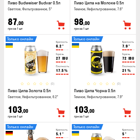
Пиво Budweiser Budvar 0.5л
Пиво Ципа на Молоке 0.5л
Светлое, Фильтрованное, 5°
Темное, Нефильтрованное, 7.6°
87
98
,00
,00
грн за 1 шт
грн за 1 шт
Только онлайн
Только онлайн
Крепость
Крепость
6.2
°
7.9
°
Горечь
Горечь
27
IBU
72
IBU
Плотность
Плотность
17.5
%
21
%
(0)
(0)
Пиво Ципа Золота 0.5л
Пиво Ципа Чорна 0.5л
Светлое, Нефильтрованное, 6.2°
Темное, Нефильтрованное, 7.9°
103
103
,00
,00
грн за 1 шт
грн за 1 шт
Только онлайн
Только онлайн
Крепость
Крепость
5.1
°
5
°