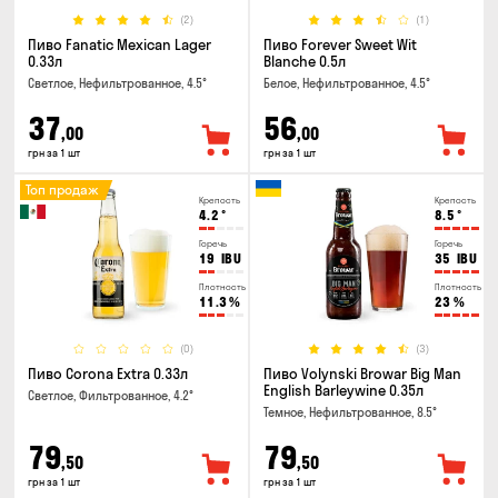
(2)
(1)
Пиво Fanatic Mexican Lager
Пиво Forever Sweet Wit
0.33л
Blanche 0.5л
Светлое, Нефильтрованное, 4.5°
Белое, Нефильтрованное, 4.5°
37
56
,00
,00
грн за 1 шт
грн за 1 шт
Топ продаж
Крепость
Крепость
4.2
°
8.5
°
Горечь
Горечь
19
IBU
35
IBU
Плотность
Плотность
11.3
%
23
%
(0)
(3)
Пиво Corona Extra 0.33л
Пиво Volynski Browar Big Man
English Barleywine 0.35л
Светлое, Фильтрованное, 4.2°
Темное, Нефильтрованное, 8.5°
79
79
,50
,50
грн за 1 шт
грн за 1 шт