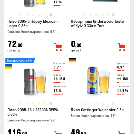
12
%
(0)
(0)
Пиво 2085-3 Hoppy Mexican
Набор пива Underwood Taste
Lager 0.33л
of Kyiv 0.33л x 7шт
Светлое, Нефильтрованное, 5.3°
72
0
,00
,00
грн за 1 шт
грн за 1
Только онлайн
Крепость
Крепость
5.7
°
4.9
°
Горечь
Горечь
20
IBU
11
IBU
Плотность
Плотность
14
%
11.5
%
(0)
(0)
Пиво 2085-16.1 AZACCA NEIPA
Пиво Oettinger Weissbier 0.5л
0.33л
Белое, Нефильтрованное, 4.9°
Светлое, Нефильтрованное, 5.7°
116
49
,00
,50