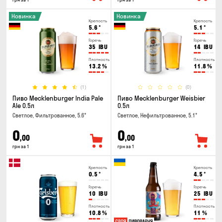
Новинка
Новинка
Крепость
Крепость
5.6
°
5.1
°
Горечь
Горечь
35
IBU
14
IBU
Плотность
Плотность
13.2
%
11.8
%
(1)
(0)
Пиво Mecklenburger India Pale
Пиво Mecklenburger Weisbier
Ale 0.5л
0.5л
Светлое, Фильтрованное, 5.6°
Светлое, Нефильтрованное, 5.1°
0
0
,00
,00
грн за 1
грн за 1
Крепость
Крепость
0.5
°
4.5
°
Горечь
Горечь
10
IBU
25
IBU
Плотность
Плотность
10.8
%
11
%