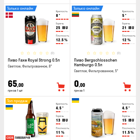
Только онлайн
Только онлайн
Крепость
Крепость
8
°
5
°
Горечь
Горечь
25
IBU
21
IBU
Плотность
Плотность
12.5
%
12
%
(0)
(0)
Пиво Faxe Royal Strong 0.5л
Пиво Bergschlosschen
Hamburgo 0.5л
Светлое, Фильтрованное, 8°
Светлое, Фильтрованное, 5°
65
0
,00
,00
грн за 1 шт
грн за 1
Топ продаж
Крепость
Крепость
4.5
°
4.5
°
Горечь
Горечь
13
IBU
15
IBU
Плотность
Плотность
11
%
11.5
%