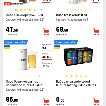
(28)
(0)
Пиво FDB «Hopkins» 0.33л
Пиво Stella Artois 0.5л
Светлое, Нефильтрованное, 5.5°
Светлое, Фильтрованное, 5°
47
69
,50
,50
грн за 1 шт
грн за 1 шт
Только онлайн
Только онлайн
Крепость
0.5
°
Горечь
40
IBU
Плотность
11
%
(0)
(1)
Пиво безалкогольное
Набор пива Underwood
Underwood Pure IPA 0.33л
Culture Tasting 0.33л x 9шт +
бокал
Светлое, Нефильтрованное, 0.5°
85
0
,00
,00
грн за 1 шт
грн за 1