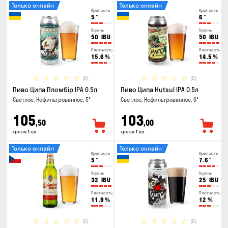
Только онлайн
Только онлайн
Крепость
Крепость
5
°
6
°
Горечь
Горечь
50
IBU
50
IBU
Плотность
Плотность
15.6
%
14.5
%
(0)
(0)
Пиво Ципа Пломбір IPA 0.5л
Пиво Ципа Hutsul IPA 0.5л
Светлое, Нефильтрованное, 5°
Светлое, Нефильтрованное, 6°
105
103
,50
,00
грн за 1 шт
грн за 1 шт
Только онлайн
Только онлайн
Крепость
Крепость
5
°
7.6
°
Горечь
Горечь
32
IBU
25
IBU
Плотность
Плотность
11.9
%
12
%
(0)
(0)