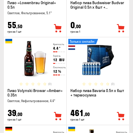
Пиво «Lowenbrau Original»
Набор пива Budweiser Budvar
0.5л
Original 0.5л x 8шт +
термосумка
Светлое, Фильтрованное, 5.1°
55
0
,50
,00
грн за 1 шт
грн за 1
Только онлайн
Крепость
4.4
°
Горечь
12
IBU
Плотность
12
%
(0)
(0)
Пиво Volynski Browar «Amber»
Набор пива Bavaria 0.5л х 6шт
0.35л
+ термосумка
Светлое, Нефильтрованное, 4.4°
39
461
,00
,00
грн за 1 шт
грн за 1 шт
Крепость
Крепость