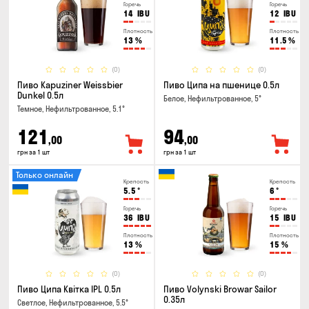
Горечь
Горечь
14
IBU
12
IBU
Плотность
Плотность
13
%
11.5
%
(0)
(0)
Пиво Kapuziner Weissbier
Пиво Ципа на пшенице 0.5л
Dunkel 0.5л
Белое, Нефильтрованное, 5°
Темное, Нефильтрованное, 5.1°
121
94
,00
,00
грн за 1 шт
грн за 1 шт
Только онлайн
Крепость
Крепость
5.5
°
6
°
Горечь
Горечь
36
IBU
15
IBU
Плотность
Плотность
13
%
15
%
(0)
(0)
Пиво Ципа Квітка IPL 0.5л
Пиво Volynski Browar Sailor
0.35л
Светлое, Нефильтрованное, 5.5°