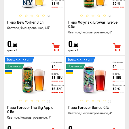
11
%
20
%
(0)
(0)
Пиво New Yorker 0.5л
Пиво Volynski Browar Twelve
0.5л
Светлое, Фильтрованное, 4.5°
Светлое, Нефильтрованное, 8°
0
0
,00
,00
грн за 1
грн за 1
Только онлайн
Только онлайн
Крепость
Крепость
Новинка
Новинка
7
°
4
°
Горечь
Горечь
35
IBU
8
IBU
Плотность
Плотность
16.5
%
10
%
(0)
(0)
Пиво Forever The Big Apple
Пиво Forever Bones 0.5л
0.5л
Светлое, Нефильтрованное, 4°
Светлое, Нефильтрованное, 7°