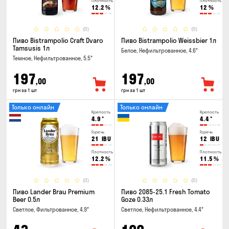
Плотность
Плотность
12.2
%
12
%
(0)
(0)
Пиво Bistrampolio Craft Dvaro
Пиво Bistrampolio Weissbier 1л
Tamsusis 1л
Белое, Нефильтрованное, 4.6°
Темное, Нефильтрованное, 5.5°
197
197
,00
,00
грн за 1 шт
грн за 1 шт
Только онлайн
Только онлайн
Крепость
Крепость
4.9
°
4.4
°
Горечь
Горечь
21
IBU
12
IBU
Плотность
Плотность
12.2
%
11.5
%
(0)
(0)
Пиво Lander Brau Premium
Пиво 2085-25.1 Fresh Tomato
Beer 0.5л
Goze 0.33л
Светлое, Фильтрованное, 4.9°
Светлое, Нефильтрованное, 4.4°