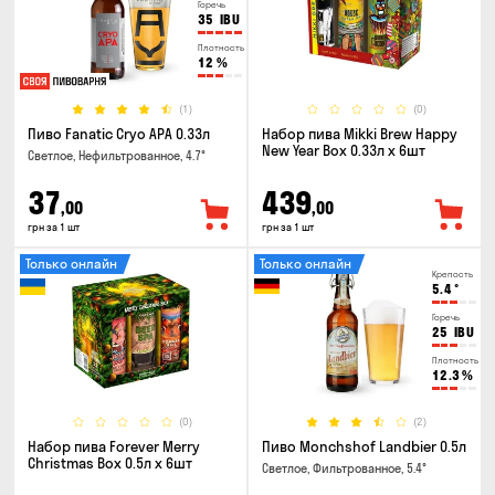
Горечь
35
IBU
Плотность
12
%
(1)
(0)
Пиво Fanatic Cryo APA 0.33л
Набор пива Mikki Brew Happy
New Year Box 0.33л x 6шт
Светлое, Нефильтрованное, 4.7°
37
439
,00
,00
грн за 1 шт
грн за 1 шт
Только онлайн
Только онлайн
Крепость
5.4
°
Горечь
25
IBU
Плотность
12.3
%
(0)
(2)
Набор пива Forever Merry
Пиво Monchshof Landbier 0.5л
Christmas Box 0.5л x 6шт
Светлое, Фильтрованное, 5.4°