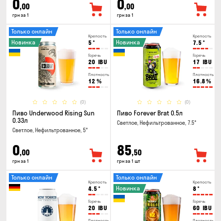
0
0
,00
,00
грн за 1
грн за 1
Только онлайн
Только онлайн
Крепость
Крепость
Новинка
Новинка
5
°
7.5
°
Горечь
Горечь
20
IBU
17
IBU
Плотность
Плотность
12
%
16.8
%
(0)
(0)
Пиво Underwood Rising Sun
Пиво Forever Brat 0.5л
0.33л
Светлое, Нефильтрованное, 7.5°
Светлое, Нефильтрованное, 5°
0
85
,00
,50
грн за 1
грн за 1 шт
Только онлайн
Только онлайн
Крепость
Крепость
Новинка
4.5
°
8
°
Горечь
Горечь
20
IBU
60
IBU
Плотность
Плотность