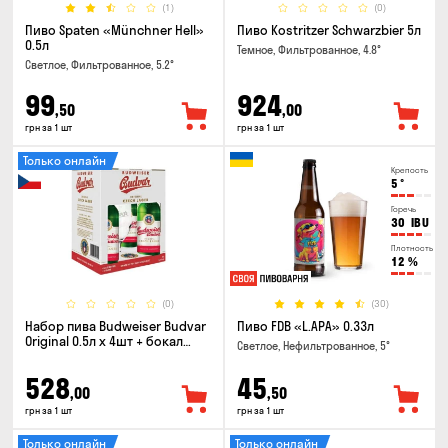
(1)
(0)
Пиво Spaten «Münchner Hell»
Пиво Kostritzer Schwarzbier 5л
0.5л
Темное, Фильтрованное, 4.8°
Светлое, Фильтрованное, 5.2°
99
924
,50
,00
грн за 1 шт
грн за 1 шт
Только онлайн
Крепость
5
°
Горечь
30
IBU
Плотность
12
%
(0)
(30)
Набор пива Budweiser Budvar
Пиво FDB «L.APA» 0.33л
Original 0.5л х 4шт + бокал
Светлое, Нефильтрованное, 5°
0.33л
528
45
,00
,50
грн за 1 шт
грн за 1 шт
Только онлайн
Только онлайн