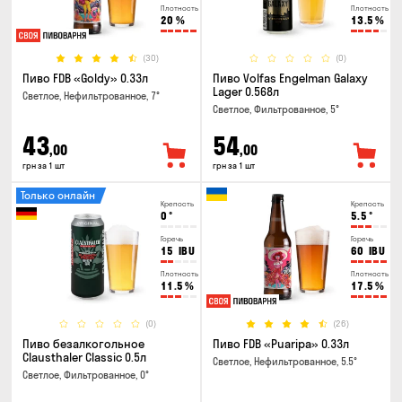
Плотность
Плотность
20
%
13.5
%
(30)
(0)
Пиво FDB «Goldy» 0.33л
Пиво Volfas Engelman Galaxy
Lager 0.568л
Светлое, Нефильтрованное, 7°
Светлое, Фильтрованное, 5°
43
54
,00
,00
грн за 1 шт
грн за 1 шт
Только онлайн
Крепость
Крепость
0
°
5.5
°
Горечь
Горечь
15
IBU
60
IBU
Плотность
Плотность
11.5
%
17.5
%
(0)
(26)
Пиво безалкогольное
Пиво FDB «Puaripa» 0.33л
Clausthaler Classic 0.5л
Светлое, Нефильтрованное, 5.5°
Светлое, Фильтрованное, 0°