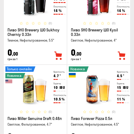
Плотность
Плотность
14
%
14
%
(0)
(0)
Пиво SHO Brewery ШО Sukhoy
Пиво SHO Brewery ШО Kysil
Cherniy 0.33л
0.33л
Темное, Нефильтрованное, 5.5°
Светлое, Нефильтрованное, 4°
0
0
,00
,00
грн за 1
грн за 1
Только онлайн
Новинка
Крепость
Крепость
Новинка
4.7
°
4.5
°
Горечь
Горечь
10
IBU
15
IBU
Плотность
Плотность
10.5
%
11
%
(0)
(0)
Пиво Miller Genuine Draft 0.48л
Пиво Forever Pizza 0.5л
Светлое, Фильтрованное, 4.7°
Светлое, Нефильтрованное, 4.5°