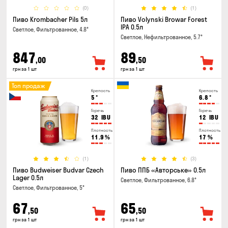
(0)
(1)
Пиво Krombacher Pils 5л
Пиво Volynski Browar Forest
IPA 0.5л
Светлое, Фильтрованное, 4.8°
Светлое, Нефильтрованное, 5.7°
847
89
,00
,50
грн за 1 шт
грн за 1 шт
Топ продаж
Крепость
Крепость
5
°
6.8
°
Горечь
Горечь
32
IBU
12
IBU
Плотность
Плотность
11.9
%
17
%
(1)
(3)
Пиво Budweiser Budvar Czech
Пиво ППБ «Авторське» 0.5л
Lager 0.5л
Светлое, Фильтрованное, 6.8°
Светлое, Фильтрованное, 5°
67
65
,50
,50
грн за 1 шт
грн за 1 шт