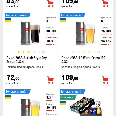
43
109
,00
,00
грн за 1 шт
грн за 1 шт
Только онлайн
Только онлайн
Крепость
Крепость
5
°
6
°
Горечь
Горечь
30
IBU
75
IBU
Плотность
Плотность
13
%
14.3
%
(1)
(0)
Пиво 2085-6 Irish Style Dry
Пиво 2085-19 West Coast IPA
Stout 0.33л
0.33л
Темное, Нефильтрованное, 5°
Светлое, Нефильтрованное, 6°
72
109
,00
,00
грн за 1 шт
грн за 1 шт
Только онлайн
Только онлайн
Крепость
Новинка
5.3
°
Горечь
30
IBU
Плотность