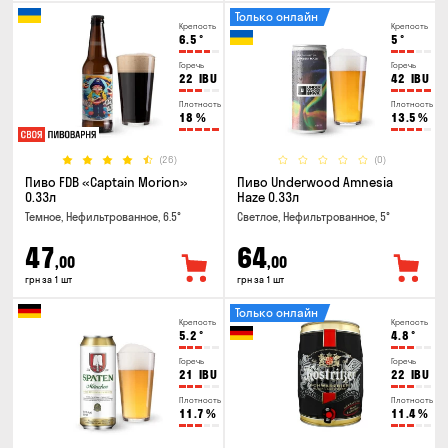
Только онлайн
Крепость
Крепость
6.5
°
5
°
Горечь
Горечь
22
IBU
42
IBU
Плотность
Плотность
18
%
13.5
%
(26)
(0)
Пиво FDB «Captain Morion»
Пиво Underwood Amnesia
0.33л
Haze 0.33л
Темное, Нефильтрованное, 6.5°
Светлое, Нефильтрованное, 5°
47
64
,00
,00
грн за 1 шт
грн за 1 шт
Только онлайн
Крепость
Крепость
5.2
°
4.8
°
Горечь
Горечь
21
IBU
22
IBU
Плотность
Плотность
11.7
%
11.4
%