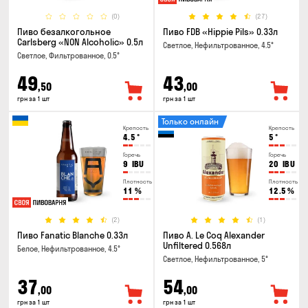
(0)
(27)
Пиво безалкогольное
Пиво FDB «Hippie Pils» 0.33л
Carlsberg «NON Alcoholic» 0.5л
Светлое, Нефильтрованное, 4.5°
Светлое, Фильтрованное, 0.5°
49
43
,50
,00
грн за 1 шт
грн за 1 шт
Только онлайн
Крепость
Крепость
4.5
°
5
°
Горечь
Горечь
9
IBU
20
IBU
Плотность
Плотность
11
%
12.5
%
(2)
(1)
Пиво Fanatic Blanche 0.33л
Пиво A. Le Coq Alexander
Unfiltered 0.568л
Белое, Нефильтрованное, 4.5°
Светлое, Нефильтрованное, 5°
37
54
,00
,00
грн за 1 шт
грн за 1 шт