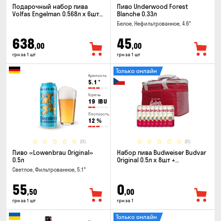
Подарочный набор пива
Пиво Underwood Forest
Volfas Engelman 0.568л x 6шт +
Blanche 0.33л
бокал 0.568л
Белое, Нефильтрованное, 4.6°
638
45
,00
,00
грн за 1 шт
грн за 1 шт
Только онлайн
Крепость
5.1
°
Горечь
19
IBU
Плотность
12
%
(0)
(0)
Пиво «Lowenbrau Original»
Набор пива Budweiser Budvar
0.5л
Original 0.5л x 8шт +
термосумка
Светлое, Фильтрованное, 5.1°
55
0
,50
,00
грн за 1 шт
грн за 1
Только онлайн