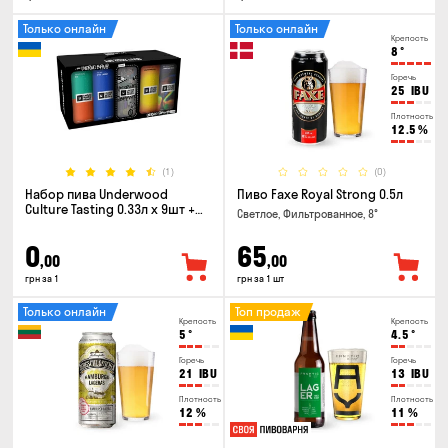
Только онлайн
Только онлайн
Крепость
8
°
Горечь
25
IBU
Плотность
12.5
%
(1)
(0)
Набор пива Underwood
Пиво Faxe Royal Strong 0.5л
Culture Tasting 0.33л x 9шт +
Светлое, Фильтрованное, 8°
бокал
0
65
,00
,00
грн за 1
грн за 1 шт
Только онлайн
Топ продаж
Крепость
Крепость
5
°
4.5
°
Горечь
Горечь
21
IBU
13
IBU
Плотность
Плотность
12
%
11
%