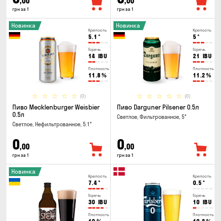
,00
,00
грн за 1
грн за 1
Новинка
Новинка
Крепость
Крепость
5.1
°
5
°
Горечь
Горечь
14
IBU
21
IBU
Плотность
Плотность
11.8
%
11.2
%
(0)
(0)
Пиво Mecklenburger Weisbier
Пиво Darguner Pilsener 0.5л
0.5л
Светлое, Фильтрованное, 5°
Светлое, Нефильтрованное, 5.1°
0
0
,00
,00
грн за 1
грн за 1
Новинка
Крепость
Крепость
7.4
°
0.5
°
Горечь
Горечь
30
IBU
10
IBU
Плотность
Плотность