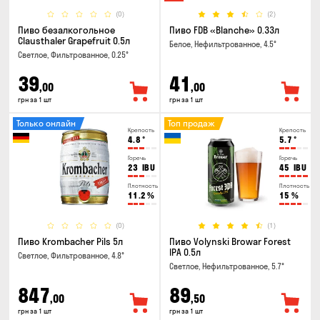
(0)
(2)
Пиво безалкогольное
Пиво FDB «Blanche» 0.33л
Clausthaler Grapefruit 0.5л
Белое, Нефильтрованное, 4.5°
Светлое, Фильтрованное, 0.25°
39
41
,00
,00
грн за 1 шт
грн за 1 шт
Только онлайн
Топ продаж
Крепость
Крепость
4.8
°
5.7
°
Горечь
Горечь
23
IBU
45
IBU
Плотность
Плотность
11.2
%
15
%
(0)
(1)
Пиво Krombacher Pils 5л
Пиво Volynski Browar Forest
IPA 0.5л
Светлое, Фильтрованное, 4.8°
Светлое, Нефильтрованное, 5.7°
847
89
,00
,50
грн за 1 шт
грн за 1 шт