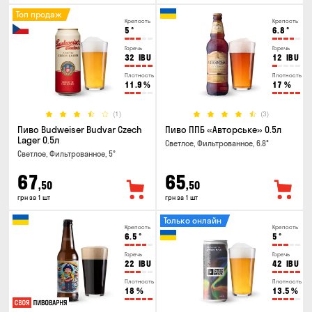
Топ продаж
Крепость
Крепость
5
°
6.8
°
Горечь
Горечь
32
IBU
12
IBU
Плотность
Плотность
11.9
%
17
%
(1)
(3)
Пиво Budweiser Budvar Czech
Пиво ППБ «Авторське» 0.5л
Lager 0.5л
Светлое, Фильтрованное, 6.8°
Светлое, Фильтрованное, 5°
67
65
,50
,50
грн за 1 шт
грн за 1 шт
Только онлайн
Крепость
Крепость
6.5
°
5
°
Горечь
Горечь
22
IBU
42
IBU
Плотность
Плотность
18
%
13.5
%