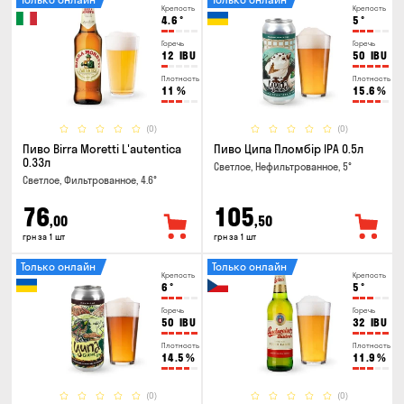
Крепость
Крепость
4.6
°
5
°
Горечь
Горечь
12
IBU
50
IBU
Плотность
Плотность
11
%
15.6
%
(0)
(0)
Пиво Birra Moretti L'autentica
Пиво Ципа Пломбір IPA 0.5л
0.33л
Светлое, Нефильтрованное, 5°
Светлое, Фильтрованное, 4.6°
76
105
,00
,50
грн за 1 шт
грн за 1 шт
Только онлайн
Только онлайн
Крепость
Крепость
6
°
5
°
Горечь
Горечь
50
IBU
32
IBU
Плотность
Плотность
14.5
%
11.9
%
(0)
(0)