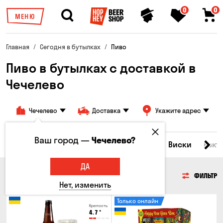
0
0
МЕНЮ
Главная
Сегодня в бутылках
Пиво
Пиво в бутылках с доставкой в
Чечелево
Чечелево
Доставка
Укажите адрес
Ваш город —
Чечелево?
Все товары
Пиво
Сидр
Вино
Виски
Кокт
ДА
ПИВО
ФИЛЬТР
Нет, изменить
Только онлайн
Крепость
4.7
°