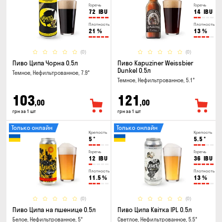
Горечь
Горечь
72
IBU
14
IBU
Плотность
Плотность
21
%
13
%
(0)
(0)
Пиво Ципа Чорна 0.5л
Пиво Kapuziner Weissbier
Dunkel 0.5л
Темное, Нефильтрованное, 7.9°
Темное, Нефильтрованное, 5.1°
103
121
,00
,00
грн за 1 шт
грн за 1 шт
Только онлайн
Только онлайн
Крепость
Крепость
5
°
5.5
°
Горечь
Горечь
12
IBU
36
IBU
Плотность
Плотность
11.5
%
13
%
(0)
(0)
Пиво Ципа на пшенице 0.5л
Пиво Ципа Квітка IPL 0.5л
Белое, Нефильтрованное, 5°
Светлое, Нефильтрованное, 5.5°