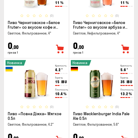
11
%
11
%
(0)
(0)
Пиво Черниговское «Белое
Пиво Черниговское «Белое
Fruter» со вкусом кофе и
Fruter» со вкусом арбуза и
апельсина 0.5 л
мяты 0.5л
Светлое, Фильтрованное, 4°
Светлое, Нефильтрованное, 4°
0
0
,00
,00
грн за 1
грн за 1
Новинка
Новинка
Крепость
Крепость
4.2
°
5.6
°
Горечь
Горечь
15
IBU
35
IBU
Плотность
Плотность
10.4
%
13.2
%
(0)
(0)
Пиво «Повна Діжка» Мягкое
Пиво Mecklenburger India Pale
0.5л
Ale 0.5л
Светлое, Фильтрованное, 4.2°
Светлое, Фильтрованное, 5.6°
0
0