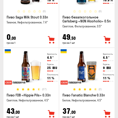
19
%
10.8
%
(0)
(0)
Пиво Saga Milk Stout 0.33л
Пиво безалкогольное
Carlsberg «NON Alcoholic» 0.5л
Темное, Нефильтрованное, 7.4°
Светлое, Фильтрованное, 0.5°
0
49
,00
,50
грн за 1
грн за 1 шт
Крепость
Крепость
4.5
°
4.5
°
Горечь
Горечь
25
IBU
9
IBU
Плотность
Плотность
11
%
11
%
(27)
(2)
Пиво FDB «Hippie Pils» 0.33л
Пиво Fanatic Blanche 0.33л
Светлое, Нефильтрованное, 4.5°
Белое, Нефильтрованное, 4.5°
43
37
,00
,00
грн за 1 шт
грн за 1 шт