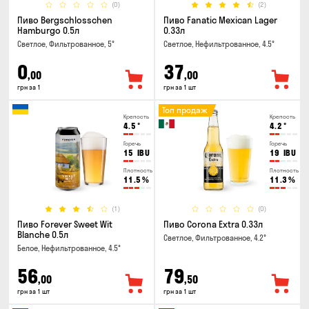
(0)
(2)
Пиво Bergschlosschen
Пиво Fanatic Mexican Lager
Hamburgo 0.5л
0.33л
Светлое, Фильтрованное, 5°
Светлое, Нефильтрованное, 4.5°
0
37
,00
,00
грн за 1
грн за 1 шт
Топ продаж
Крепость
Крепость
4.5
°
4.2
°
Горечь
Горечь
15
IBU
19
IBU
Плотность
Плотность
11.5
%
11.3
%
(1)
(0)
Пиво Forever Sweet Wit
Пиво Corona Extra 0.33л
Blanche 0.5л
Светлое, Фильтрованное, 4.2°
Белое, Нефильтрованное, 4.5°
56
79
,00
,50
грн за 1 шт
грн за 1 шт