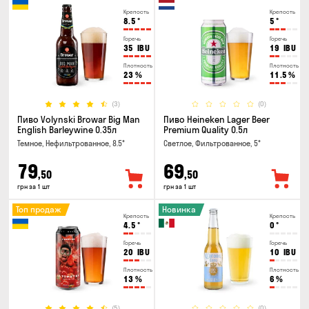
Крепость
Крепость
8.5
°
5
°
Горечь
Горечь
35
IBU
19
IBU
Плотность
Плотность
23
%
11.5
%
(3)
(0)
Пиво Volynski Browar Big Man
Пиво Heineken Lager Beer
English Barleywine 0.35л
Premium Quality 0.5л
Темное, Нефильтрованное, 8.5°
Светлое, Фильтрованное, 5°
79
69
,50
,50
грн за 1 шт
грн за 1 шт
Топ продаж
Новинка
Крепость
Крепость
4.5
°
0
°
Горечь
Горечь
20
IBU
10
IBU
Плотность
Плотность
13
%
6
%
(5)
(0)