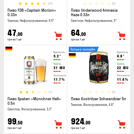
(26)
(0)
Пиво FDB «Captain Morion»
Пиво Underwood Amnesia
0.33л
Haze 0.33л
Темное, Нефильтрованное, 6.5°
Светлое, Нефильтрованное, 5°
47
64
,00
,00
грн за 1 шт
грн за 1 шт
Только онлайн
Крепость
Крепость
5.2
°
4.8
°
Горечь
Горечь
21
IBU
22
IBU
Плотность
Плотность
11.7
%
11.4
%
(1)
(0)
Пиво Spaten «Münchner Hell»
Пиво Kostritzer Schwarzbier 5л
0.5л
Темное, Фильтрованное, 4.8°
Светлое, Фильтрованное, 5.2°
99
924
,50
,00
грн за 1 шт
грн за 1 шт