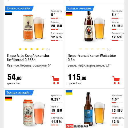
Только онлайн
Только онлайн
Крепость
Крепость
5
°
5.1
°
Горечь
Горечь
20
IBU
18
IBU
Плотность
Плотность
12.5
%
12.5
%
(1)
(0)
Пиво A. Le Coq Alexander
Пиво Franziskaner Weissbier
Unfiltered 0.568л
0.5л
Светлое, Нефильтрованное, 5°
Белое, Нефильтрованное, 5.1°
54
115
,00
,00
грн за 1 шт
грн за 1 шт
Только онлайн
Крепость
Крепость
0.25
°
4.5
°
Горечь
Горечь
15
IBU
13
IBU
Плотность
Плотность
11.5
%
12
%