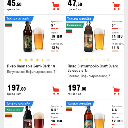
45
47
,50
,50
грн за 1 шт
грн за 1 шт
Только онлайн
Только онлайн
Крепость
Крепость
Новинка
5
°
5
°
Горечь
Горечь
15
IBU
14
IBU
Плотность
Плотность
12
%
11
%
(3)
(0)
Пиво Cannabis Semi-Dark 1л
Пиво Bistrampolio Craft Dvaro
Sviesusis 1л
Полутемное, Нефильтрованное, 5°
Светлое, Нефильтрованное, 5°
197
197
,00
,00
грн за 1 шт
грн за 1 шт
Только онлайн
Только онлайн
Крепость
Крепость
Новинка
5.5
°
4.6
°
Горечь
Горечь
16
IBU
12
IBU