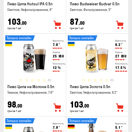
Пиво Ципа Hutsul IPA 0.5л
Пиво Budweiser Budvar 0.5л
Светлое, Нефильтрованное, 6°
Светлое, Фильтрованное, 5°
103
87
,00
,00
грн за 1 шт
грн за 1 шт
Только онлайн
Только онлайн
Крепость
Крепость
7.6
°
6.2
°
Горечь
Горечь
25
IBU
27
IBU
Плотность
Плотность
12
%
17.5
%
(0)
(0)
Пиво Ципа на Молоке 0.5л
Пиво Ципа Золота 0.5л
Темное, Нефильтрованное, 7.6°
Светлое, Нефильтрованное, 6.2°
98
103
,00
,00
грн за 1 шт
грн за 1 шт
Только онлайн
Только онлайн
Крепость
Крепость
7.9
°
5.1
°