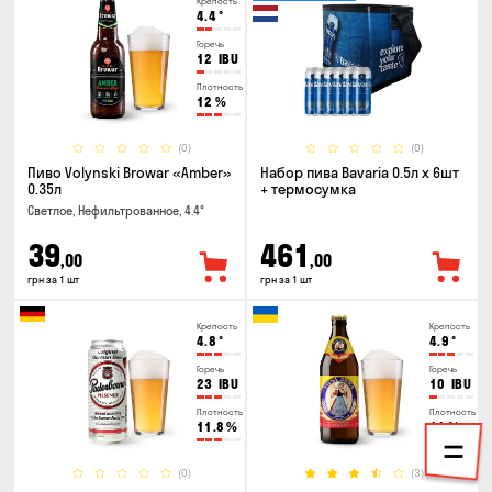
Крепость
4.4
°
Горечь
12
IBU
Плотность
12
%
(0)
(0)
Пиво Volynski Browar «Amber»
Набор пива Bavaria 0.5л х 6шт
0.35л
+ термосумка
Светлое, Нефильтрованное, 4.4°
39
461
,00
,00
грн за 1 шт
грн за 1 шт
Крепость
Крепость
4.8
°
4.9
°
Горечь
Горечь
23
IBU
10
IBU
Плотность
Плотность
11.8
%
11
%
(0)
(3)