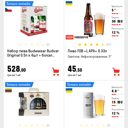
Только онлайн
Крепость
5
°
Горечь
30
IBU
Плотность
12
%
(0)
(30)
Набор пива Budweiser Budvar
Пиво FDB «L.APA» 0.33л
Original 0.5л х 4шт + бокал
Светлое, Нефильтрованное, 5°
0.33л
528
45
,00
,50
грн за 1 шт
грн за 1 шт
Только онлайн
Только онлайн
Крепость
4.6
°
Горечь
15
IBU
Плотность
12
%
(0)
(0)