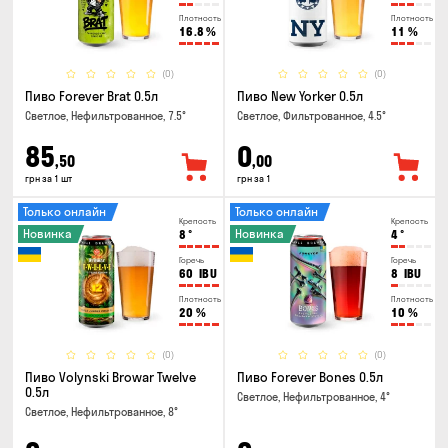
Плотность
Плотность
16.8
%
11
%
(0)
(0)
Пиво Forever Brat 0.5л
Пиво New Yorker 0.5л
Светлое, Нефильтрованное, 7.5°
Светлое, Фильтрованное, 4.5°
85
0
,50
,00
грн за 1 шт
грн за 1
Только онлайн
Только онлайн
Крепость
Крепость
Новинка
Новинка
8
°
4
°
Горечь
Горечь
60
IBU
8
IBU
Плотность
Плотность
20
%
10
%
(0)
(0)
Пиво Volynski Browar Twelve
Пиво Forever Bones 0.5л
0.5л
Светлое, Нефильтрованное, 4°
Светлое, Нефильтрованное, 8°