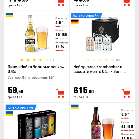
грн за 1 шт
грн за 1 шт
Только онлайн
Крепость
4.5
°
Горечь
10
IBU
Плотность
11
%
(1)
(0)
Пиво «Чайка Чорноморська»
Набор пива Krombacher в
0.45л
ассортименте 0.5л х 6шт +
термосумка
Светлое, Фильтрованное, 4.5°
59
615
,50
,00
грн за 1 шт
грн за 1 шт
Только онлайн
Крепость
5.5
°
Горечь
42
IBU
Плотность
14.5
%