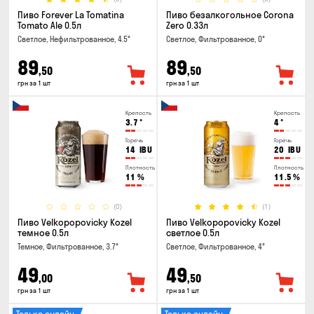
Пиво Forever La Tomatina
Пиво безалкогольное Corona
Tomato Ale 0.5л
Zero 0.33л
Светлое, Нефильтрованное, 4.5°
Светлое, Фильтрованное, 0°
89
89
,50
,50
грн за 1 шт
грн за 1 шт
Крепость
Крепость
3.7
°
4
°
Горечь
Горечь
14
IBU
20
IBU
Плотность
Плотность
11
%
11.5
%
(0)
(1)
Пиво Velkopopovicky Kozel
Пиво Velkopopovicky Kozel
темное 0.5л
светлое 0.5л
Темное, Фильтрованное, 3.7°
Светлое, Фильтрованное, 4°
49
49
,00
,50
грн за 1 шт
грн за 1 шт
Только онлайн
Только онлайн