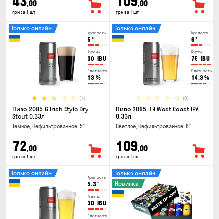
43
109
,00
,00
грн за 1 шт
грн за 1 шт
Только онлайн
Только онлайн
Крепость
Крепость
5
°
6
°
Горечь
Горечь
30
IBU
75
IBU
Плотность
Плотность
13
%
14.3
%
(1)
(0)
Пиво 2085-6 Irish Style Dry
Пиво 2085-19 West Coast IPA
Stout 0.33л
0.33л
Темное, Нефильтрованное, 5°
Светлое, Нефильтрованное, 6°
72
109
,00
,00
грн за 1 шт
грн за 1 шт
Только онлайн
Только онлайн
Крепость
Новинка
5.3
°
Горечь
30
IBU
Плотность