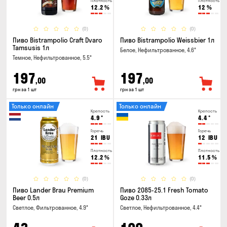
Плотность
Плотность
12.2
%
12
%
(0)
(0)
Пиво Bistrampolio Craft Dvaro
Пиво Bistrampolio Weissbier 1л
Tamsusis 1л
Белое, Нефильтрованное, 4.6°
Темное, Нефильтрованное, 5.5°
197
197
,00
,00
грн за 1 шт
грн за 1 шт
Только онлайн
Только онлайн
Крепость
Крепость
4.9
°
4.4
°
Горечь
Горечь
21
IBU
12
IBU
Плотность
Плотность
12.2
%
11.5
%
(0)
(0)
Пиво Lander Brau Premium
Пиво 2085-25.1 Fresh Tomato
Beer 0.5л
Goze 0.33л
Светлое, Фильтрованное, 4.9°
Светлое, Нефильтрованное, 4.4°