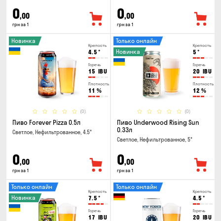
0
0
,00
,00
грн за 1
грн за 1
Новинка
Только онлайн
Крепость
Крепость
Новинка
4.5
°
5
°
Горечь
Горечь
15
IBU
20
IBU
Плотность
Плотность
11
%
12
%
(0)
(0)
Пиво Forever Pizza 0.5л
Пиво Underwood Rising Sun
0.33л
Светлое, Нефильтрованное, 4.5°
Светлое, Нефильтрованное, 5°
0
0
,00
,00
грн за 1
грн за 1
Только онлайн
Только онлайн
Крепость
Крепость
Новинка
7.5
°
4.5
°
Горечь
Горечь
17
IBU
20
IBU