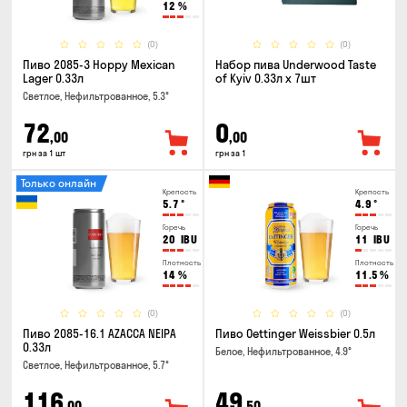
12
%
(0)
(0)
Пиво 2085-3 Hoppy Mexican
Набор пива Underwood Taste
Lager 0.33л
of Kyiv 0.33л x 7шт
Светлое, Нефильтрованное, 5.3°
72
0
,00
,00
грн за 1 шт
грн за 1
Только онлайн
Крепость
Крепость
5.7
°
4.9
°
Горечь
Горечь
20
IBU
11
IBU
Плотность
Плотность
14
%
11.5
%
(0)
(0)
Пиво 2085-16.1 AZACCA NEIPA
Пиво Oettinger Weissbier 0.5л
0.33л
Белое, Нефильтрованное, 4.9°
Светлое, Нефильтрованное, 5.7°
116
49
,00
,50