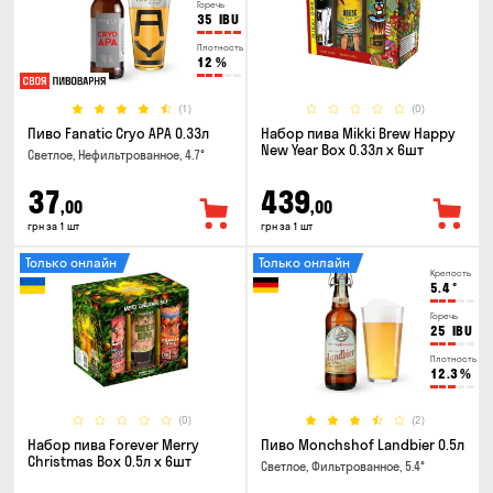
Горечь
35
IBU
Плотность
12
%
(1)
(0)
Пиво Fanatic Cryo APA 0.33л
Набор пива Mikki Brew Happy
New Year Box 0.33л x 6шт
Светлое, Нефильтрованное, 4.7°
37
439
,00
,00
грн за 1 шт
грн за 1 шт
Только онлайн
Только онлайн
Крепость
5.4
°
Горечь
25
IBU
Плотность
12.3
%
(0)
(2)
Набор пива Forever Merry
Пиво Monchshof Landbier 0.5л
Christmas Box 0.5л x 6шт
Светлое, Фильтрованное, 5.4°