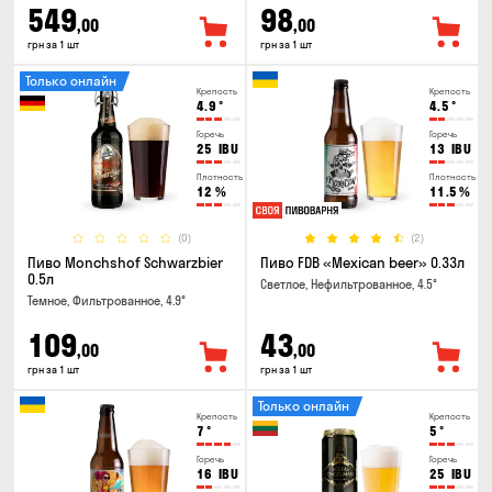
549
98
,00
,00
грн за 1 шт
грн за 1 шт
Только онлайн
Крепость
Крепость
4.9
°
4.5
°
Горечь
Горечь
25
IBU
13
IBU
Плотность
Плотность
12
%
11.5
%
(0)
(2)
Пиво Monchshof Schwarzbier
Пиво FDB «Mexican beer» 0.33л
0.5л
Светлое, Нефильтрованное, 4.5°
Темное, Фильтрованное, 4.9°
109
43
,00
,00
грн за 1 шт
грн за 1 шт
Только онлайн
Крепость
Крепость
7
°
5
°
Горечь
Горечь
16
IBU
25
IBU