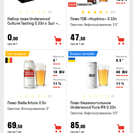
(0)
(28)
Набор пива Underwood
Пиво FDB «Hopkins» 0.33л
Culture Tasting 0.33л x 3шт +
Светлое, Нефильтрованное, 5.5°
бокал
0
47
,00
,50
грн за 1
грн за 1 шт
Топ продаж
Только онлайн
Крепость
Крепость
5
°
0.5
°
Горечь
Горечь
18
IBU
40
IBU
Плотность
Плотность
11
%
11
%
(0)
(0)
Пиво Stella Artois 0.5л
Пиво безалкогольное
Underwood Pure IPA 0.33л
Светлое, Фильтрованное, 5°
Светлое, Нефильтрованное, 0.5°
69
85
,50
,00
грн за 1 шт
грн за 1 шт