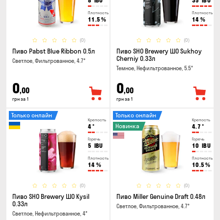
8
IBU
35
IBU
Плотность
Плотность
11.5
%
14
%
(0)
(0)
Пиво Pabst Blue Ribbon 0.5л
Пиво SHO Brewery ШО Sukhoy
Cherniy 0.33л
Светлое, Фильтрованное, 4.7°
Темное, Нефильтрованное, 5.5°
0
0
,00
,00
грн за 1
грн за 1
Только онлайн
Только онлайн
Крепость
Крепость
Новинка
4
°
4.7
°
Горечь
Горечь
5
IBU
10
IBU
Плотность
Плотность
14
%
10.5
%
(0)
(0)
Пиво SHO Brewery ШО Kysil
Пиво Miller Genuine Draft 0.48л
0.33л
Светлое, Фильтрованное, 4.7°
Светлое, Нефильтрованное, 4°