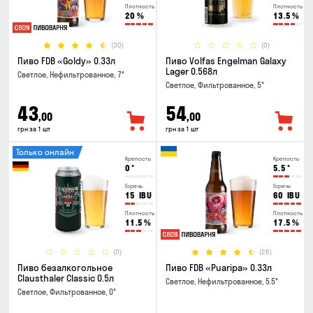
Плотность
Плотность
20
%
13.5
%
(30)
(0)
Пиво FDB «Goldy» 0.33л
Пиво Volfas Engelman Galaxy
Lager 0.568л
Светлое, Нефильтрованное, 7°
Светлое, Фильтрованное, 5°
43
54
,00
,00
грн за 1 шт
грн за 1 шт
Только онлайн
Крепость
Крепость
0
°
5.5
°
Горечь
Горечь
15
IBU
60
IBU
Плотность
Плотность
11.5
%
17.5
%
(0)
(26)
Пиво безалкогольное
Пиво FDB «Puaripa» 0.33л
Clausthaler Classic 0.5л
Светлое, Нефильтрованное, 5.5°
Светлое, Фильтрованное, 0°