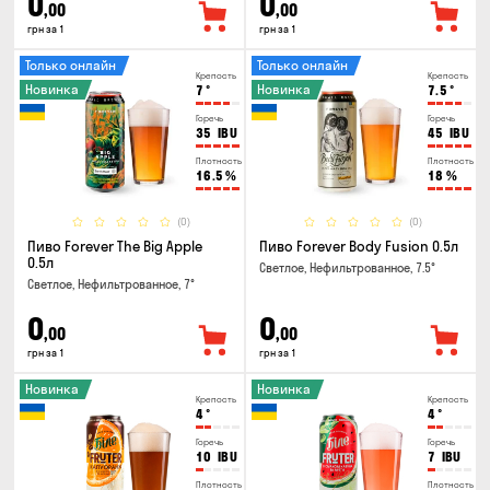
0
0
,00
,00
грн за 1
грн за 1
Только онлайн
Только онлайн
Крепость
Крепость
Новинка
Новинка
7
°
7.5
°
Горечь
Горечь
35
IBU
45
IBU
Плотность
Плотность
16.5
%
18
%
(0)
(0)
Пиво Forever The Big Apple
Пиво Forever Body Fusion 0.5л
0.5л
Светлое, Нефильтрованное, 7.5°
Светлое, Нефильтрованное, 7°
0
0
,00
,00
грн за 1
грн за 1
Новинка
Новинка
Крепость
Крепость
4
°
4
°
Горечь
Горечь
10
IBU
7
IBU
Плотность
Плотность