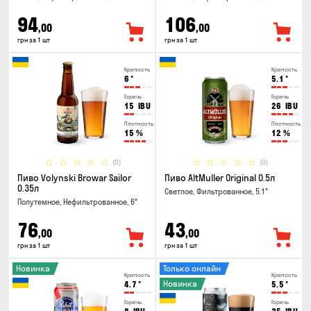
94
106
,00
,00
грн за 1 шт
грн за 1 шт
Крепость
Крепость
6
°
5.1
°
Горечь
Горечь
15
IBU
26
IBU
Плотность
Плотность
15
%
12
%
(0)
(0)
Пиво Volynski Browar Sailor
Пиво AltMuller Original 0.5л
0.35л
Светлое, Фильтрованное, 5.1°
Полутемное, Нефильтрованное, 6°
76
43
,00
,00
грн за 1 шт
грн за 1 шт
Новинка
Только онлайн
Крепость
Крепость
Новинка
4.7
°
5.5
°
Горечь
Горечь