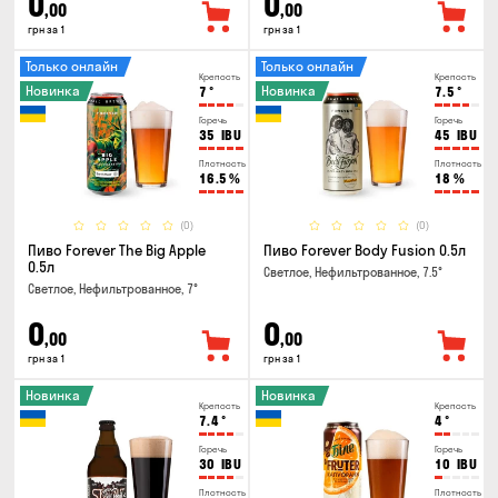
0
0
,00
,00
грн за 1
грн за 1
Только онлайн
Только онлайн
Крепость
Крепость
Новинка
Новинка
7
°
7.5
°
Горечь
Горечь
35
IBU
45
IBU
Плотность
Плотность
16.5
%
18
%
(0)
(0)
Пиво Forever The Big Apple
Пиво Forever Body Fusion 0.5л
0.5л
Светлое, Нефильтрованное, 7.5°
Светлое, Нефильтрованное, 7°
0
0
,00
,00
грн за 1
грн за 1
Новинка
Новинка
Крепость
Крепость
7.4
°
4
°
Горечь
Горечь
30
IBU
10
IBU
Плотность
Плотность