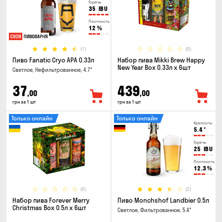
Горечь
35
IBU
Плотность
12
%
(1)
(0)
Пиво Fanatic Cryo APA 0.33л
Набор пива Mikki Brew Happy
New Year Box 0.33л x 6шт
Светлое, Нефильтрованное, 4.7°
37
439
,00
,00
грн за 1 шт
грн за 1 шт
Только онлайн
Только онлайн
Крепость
5.4
°
Горечь
25
IBU
Плотность
12.3
%
(0)
(2)
Набор пива Forever Merry
Пиво Monchshof Landbier 0.5л
Christmas Box 0.5л x 6шт
Светлое, Фильтрованное, 5.4°