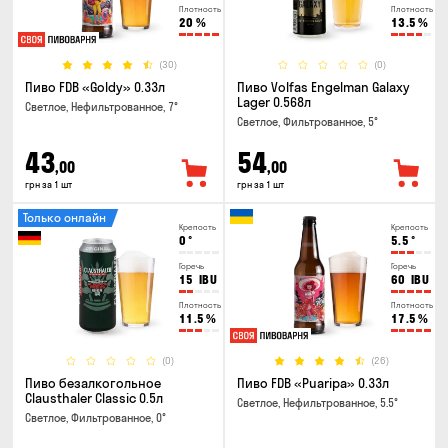
Плотность
Плотность
20
%
13.5
%
(30)
(0)
Пиво FDB «Goldy» 0.33л
Пиво Volfas Engelman Galaxy
Lager 0.568л
Светлое, Нефильтрованное, 7°
Светлое, Фильтрованное, 5°
43
54
,00
,00
грн за 1 шт
грн за 1 шт
Только онлайн
Крепость
Крепость
0
°
5.5
°
Горечь
Горечь
15
IBU
60
IBU
Плотность
Плотность
11.5
%
17.5
%
(0)
(26)
Пиво безалкогольное
Пиво FDB «Puaripa» 0.33л
Clausthaler Classic 0.5л
Светлое, Нефильтрованное, 5.5°
Светлое, Фильтрованное, 0°