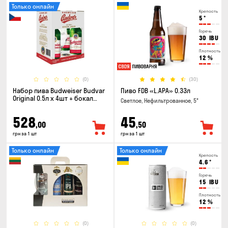
Только онлайн
Крепость
5
°
Горечь
30
IBU
Плотность
12
%
(0)
(30)
Набор пива Budweiser Budvar
Пиво FDB «L.APA» 0.33л
Original 0.5л х 4шт + бокал
Светлое, Нефильтрованное, 5°
0.33л
528
45
,00
,50
грн за 1 шт
грн за 1 шт
Только онлайн
Только онлайн
Крепость
4.6
°
Горечь
15
IBU
Плотность
12
%
(0)
(0)