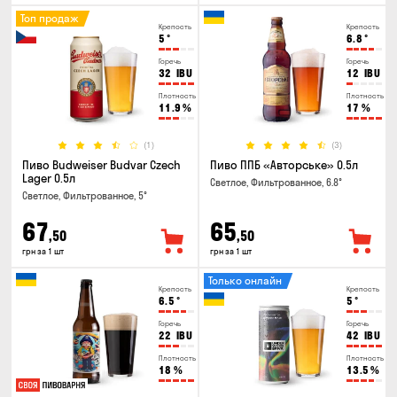
Топ продаж
Крепость
Крепость
5
°
6.8
°
Горечь
Горечь
32
IBU
12
IBU
Плотность
Плотность
11.9
%
17
%
(1)
(3)
Пиво Budweiser Budvar Czech
Пиво ППБ «Авторське» 0.5л
Lager 0.5л
Светлое, Фильтрованное, 6.8°
Светлое, Фильтрованное, 5°
67
65
,50
,50
грн за 1 шт
грн за 1 шт
Только онлайн
Крепость
Крепость
6.5
°
5
°
Горечь
Горечь
22
IBU
42
IBU
Плотность
Плотность
18
%
13.5
%