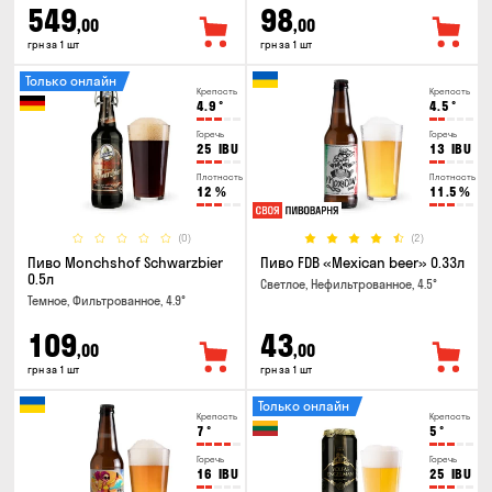
549
98
,00
,00
грн за 1 шт
грн за 1 шт
Только онлайн
Крепость
Крепость
4.9
°
4.5
°
Горечь
Горечь
25
IBU
13
IBU
Плотность
Плотность
12
%
11.5
%
(0)
(2)
Пиво Monchshof Schwarzbier
Пиво FDB «Mexican beer» 0.33л
0.5л
Светлое, Нефильтрованное, 4.5°
Темное, Фильтрованное, 4.9°
109
43
,00
,00
грн за 1 шт
грн за 1 шт
Только онлайн
Крепость
Крепость
7
°
5
°
Горечь
Горечь
16
IBU
25
IBU