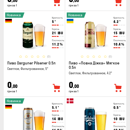
,00
,00
грн за 1
грн за 1
Новинка
Новинка
Крепость
Крепость
5
°
4.2
°
Горечь
Горечь
21
IBU
15
IBU
Плотность
Плотность
11.2
%
10.4
%
(0)
(0)
Пиво Darguner Pilsener 0.5л
Пиво «Повна Діжка» Мягкое
0.5л
Светлое, Фильтрованное, 5°
Светлое, Фильтрованное, 4.2°
0
0
,00
,00
грн за 1
грн за 1
Новинка
Крепость
Крепость
5.1
°
0.5
°
Горечь
Горечь
14
IBU
10
IBU
Плотность
Плотность