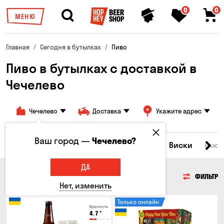
0
0
МЕНЮ
Главная
Сегодня в бутылках
Пиво
Пиво в бутылках с доставкой в
Чечелево
Чечелево
Доставка
Укажите адрес
Ваш город —
Чечелево?
Все товары
Пиво
Сидр
Вино
Виски
Кокт
ДА
ПИВО
ФИЛЬТР
Нет, изменить
Только онлайн
Крепость
4.7
°