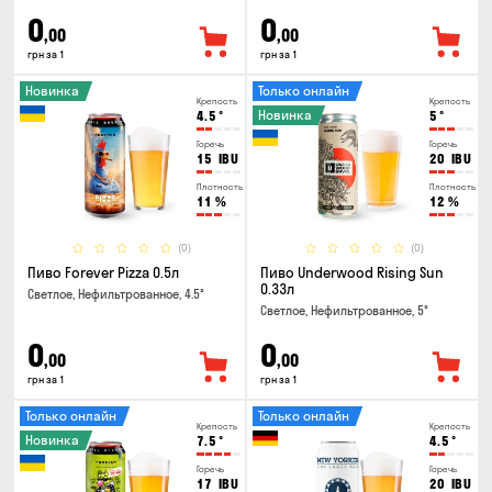
0
0
,00
,00
грн за 1
грн за 1
Новинка
Только онлайн
Крепость
Крепость
Новинка
4.5
°
5
°
Горечь
Горечь
15
IBU
20
IBU
Плотность
Плотность
11
%
12
%
(0)
(0)
Пиво Forever Pizza 0.5л
Пиво Underwood Rising Sun
0.33л
Светлое, Нефильтрованное, 4.5°
Светлое, Нефильтрованное, 5°
0
0
,00
,00
грн за 1
грн за 1
Только онлайн
Только онлайн
Крепость
Крепость
Новинка
7.5
°
4.5
°
Горечь
Горечь
17
IBU
20
IBU