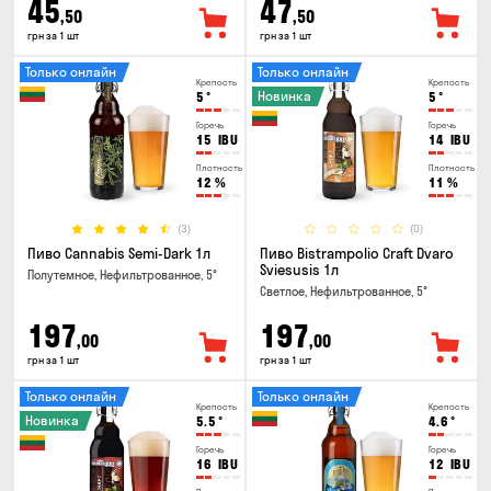
45
47
,50
,50
грн за 1 шт
грн за 1 шт
Только онлайн
Только онлайн
Крепость
Крепость
Новинка
5
°
5
°
Горечь
Горечь
15
IBU
14
IBU
Плотность
Плотность
12
%
11
%
(3)
(0)
Пиво Cannabis Semi-Dark 1л
Пиво Bistrampolio Craft Dvaro
Sviesusis 1л
Полутемное, Нефильтрованное, 5°
Светлое, Нефильтрованное, 5°
197
197
,00
,00
грн за 1 шт
грн за 1 шт
Только онлайн
Только онлайн
Крепость
Крепость
Новинка
5.5
°
4.6
°
Горечь
Горечь
16
IBU
12
IBU