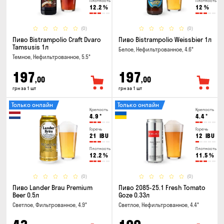
Плотность
Плотность
12.2
%
12
%
(0)
(0)
Пиво Bistrampolio Craft Dvaro
Пиво Bistrampolio Weissbier 1л
Tamsusis 1л
Белое, Нефильтрованное, 4.6°
Темное, Нефильтрованное, 5.5°
197
197
,00
,00
грн за 1 шт
грн за 1 шт
Только онлайн
Только онлайн
Крепость
Крепость
4.9
°
4.4
°
Горечь
Горечь
21
IBU
12
IBU
Плотность
Плотность
12.2
%
11.5
%
(0)
(0)
Пиво Lander Brau Premium
Пиво 2085-25.1 Fresh Tomato
Beer 0.5л
Goze 0.33л
Светлое, Фильтрованное, 4.9°
Светлое, Нефильтрованное, 4.4°