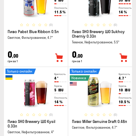
8
IBU
35
IBU
Плотность
Плотность
11.5
%
14
%
(0)
(0)
Пиво Pabst Blue Ribbon 0.5л
Пиво SHO Brewery ШО Sukhoy
Cherniy 0.33л
Светлое, Фильтрованное, 4.7°
Темное, Нефильтрованное, 5.5°
0
0
,00
,00
грн за 1
грн за 1
Только онлайн
Только онлайн
Крепость
Крепость
Новинка
4
°
4.7
°
Горечь
Горечь
5
IBU
10
IBU
Плотность
Плотность
14
%
10.5
%
(0)
(0)
Пиво SHO Brewery ШО Kysil
Пиво Miller Genuine Draft 0.48л
0.33л
Светлое, Фильтрованное, 4.7°
Светлое, Нефильтрованное, 4°