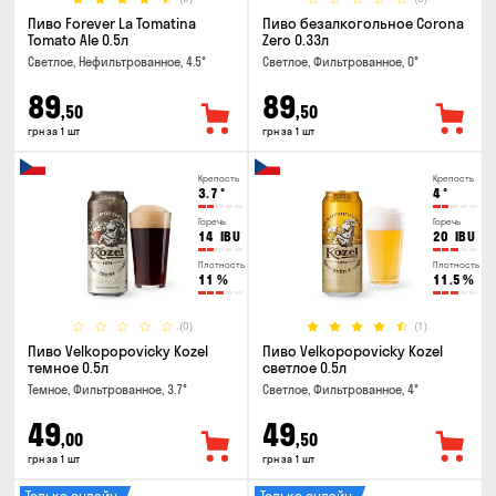
Пиво Forever La Tomatina
Пиво безалкогольное Corona
Tomato Ale 0.5л
Zero 0.33л
Светлое, Нефильтрованное, 4.5°
Светлое, Фильтрованное, 0°
89
89
,50
,50
грн за 1 шт
грн за 1 шт
Крепость
Крепость
3.7
°
4
°
Горечь
Горечь
14
IBU
20
IBU
Плотность
Плотность
11
%
11.5
%
(0)
(1)
Пиво Velkopopovicky Kozel
Пиво Velkopopovicky Kozel
темное 0.5л
светлое 0.5л
Темное, Фильтрованное, 3.7°
Светлое, Фильтрованное, 4°
49
49
,00
,50
грн за 1 шт
грн за 1 шт
Только онлайн
Только онлайн