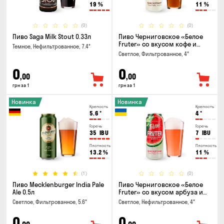
19
%
11
%
(0)
(0)
Пиво Saga Milk Stout 0.33л
Пиво Черниговское «Белое
Fruter» со вкусом кофе и
Темное, Нефильтрованное, 7.4°
апельсина 0.5 л
Светлое, Фильтрованное, 4°
0
0
,00
,00
грн за 1
грн за 1
Новинка
Новинка
Крепость
Крепость
5.6
°
4
°
Горечь
Горечь
35
IBU
7
IBU
Плотность
Плотность
13.2
%
11
%
(1)
(0)
Пиво Mecklenburger India Pale
Пиво Черниговское «Белое
Ale 0.5л
Fruter» со вкусом арбуза и
мяты 0.5л
Светлое, Фильтрованное, 5.6°
Светлое, Нефильтрованное, 4°
0
0