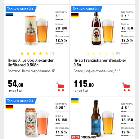
Только онлайн
Только онлайн
Крепость
Крепость
5
°
5.1
°
Горечь
Горечь
20
IBU
18
IBU
Плотность
Плотность
12.5
%
12.5
%
(1)
(0)
Пиво A. Le Coq Alexander
Пиво Franziskaner Weissbier
Unfiltered 0.568л
0.5л
Светлое, Нефильтрованное, 5°
Белое, Нефильтрованное, 5.1°
54
115
,00
,00
грн за 1 шт
грн за 1 шт
Только онлайн
Крепость
Крепость
0.25
°
4.5
°
Горечь
Горечь
15
IBU
13
IBU
Плотность
Плотность
11.5
%
12
%