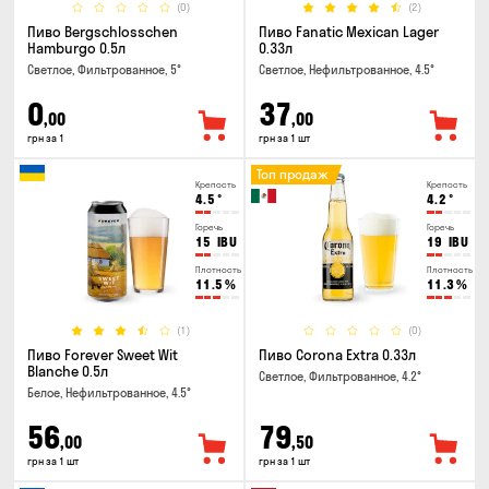
(0)
(2)
Пиво Bergschlosschen
Пиво Fanatic Mexican Lager
Hamburgo 0.5л
0.33л
Светлое, Фильтрованное, 5°
Светлое, Нефильтрованное, 4.5°
0
37
,00
,00
грн за 1
грн за 1 шт
Топ продаж
Крепость
Крепость
4.5
°
4.2
°
Горечь
Горечь
15
IBU
19
IBU
Плотность
Плотность
11.5
%
11.3
%
(1)
(0)
Пиво Forever Sweet Wit
Пиво Corona Extra 0.33л
Blanche 0.5л
Светлое, Фильтрованное, 4.2°
Белое, Нефильтрованное, 4.5°
56
79
,00
,50
грн за 1 шт
грн за 1 шт