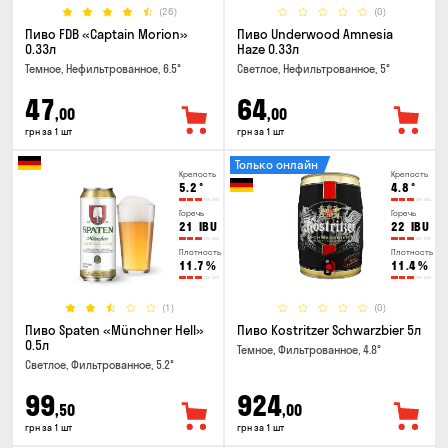
(26)
(0)
Пиво FDB «Captain Morion»
Пиво Underwood Amnesia
0.33л
Haze 0.33л
Темное, Нефильтрованное, 6.5°
Светлое, Нефильтрованное, 5°
47
64
,00
,00
грн за 1 шт
грн за 1 шт
Только онлайн
Крепость
Крепость
5.2
°
4.8
°
Горечь
Горечь
21
IBU
22
IBU
Плотность
Плотность
11.7
%
11.4
%
(1)
(0)
Пиво Spaten «Münchner Hell»
Пиво Kostritzer Schwarzbier 5л
0.5л
Темное, Фильтрованное, 4.8°
Светлое, Фильтрованное, 5.2°
99
924
,50
,00
грн за 1 шт
грн за 1 шт