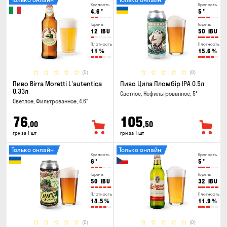
Крепость
Крепость
4.6
°
5
°
Горечь
Горечь
12
IBU
50
IBU
Плотность
Плотность
11
%
15.6
%
(0)
(0)
Пиво Birra Moretti L'autentica
Пиво Ципа Пломбір IPA 0.5л
0.33л
Светлое, Нефильтрованное, 5°
Светлое, Фильтрованное, 4.6°
76
105
,00
,50
грн за 1 шт
грн за 1 шт
Только онлайн
Только онлайн
Крепость
Крепость
6
°
5
°
Горечь
Горечь
50
IBU
32
IBU
Плотность
Плотность
14.5
%
11.9
%
(0)
(0)