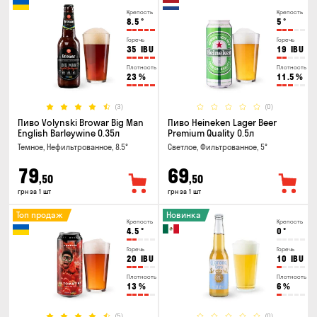
Крепость
Крепость
8.5
°
5
°
Горечь
Горечь
35
IBU
19
IBU
Плотность
Плотность
23
%
11.5
%
(3)
(0)
Пиво Volynski Browar Big Man
Пиво Heineken Lager Beer
English Barleywine 0.35л
Premium Quality 0.5л
Темное, Нефильтрованное, 8.5°
Светлое, Фильтрованное, 5°
79
69
,50
,50
грн за 1 шт
грн за 1 шт
Топ продаж
Новинка
Крепость
Крепость
4.5
°
0
°
Горечь
Горечь
20
IBU
10
IBU
Плотность
Плотность
13
%
6
%
(5)
(0)