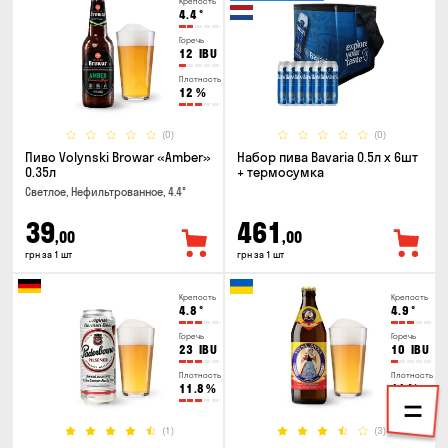
Крепость
4.4
°
Горечь
12
IBU
Плотность
12
%
(0)
(0)
Пиво Volynski Browar «Amber»
Набор пива Bavaria 0.5л х 6шт
0.35л
+ термосумка
Светлое, Нефильтрованное, 4.4°
39
461
,00
,00
грн за 1 шт
грн за 1 шт
Крепость
Крепость
4.8
°
4.9
°
Горечь
Горечь
23
IBU
10
IBU
Плотность
Плотность
11.8
%
11
%
(1)
(3)