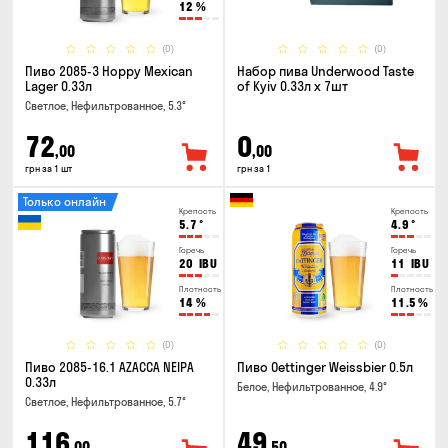
12
%
(0)
(0)
Пиво 2085-3 Hoppy Mexican
Набор пива Underwood Taste
Lager 0.33л
of Kyiv 0.33л x 7шт
Светлое, Нефильтрованное, 5.3°
72
0
,00
,00
грн за 1 шт
грн за 1
Только онлайн
Крепость
Крепость
5.7
°
4.9
°
Горечь
Горечь
20
IBU
11
IBU
Плотность
Плотность
14
%
11.5
%
(0)
(0)
Пиво 2085-16.1 AZACCA NEIPA
Пиво Oettinger Weissbier 0.5л
0.33л
Белое, Нефильтрованное, 4.9°
Светлое, Нефильтрованное, 5.7°
116
49
,00
,50