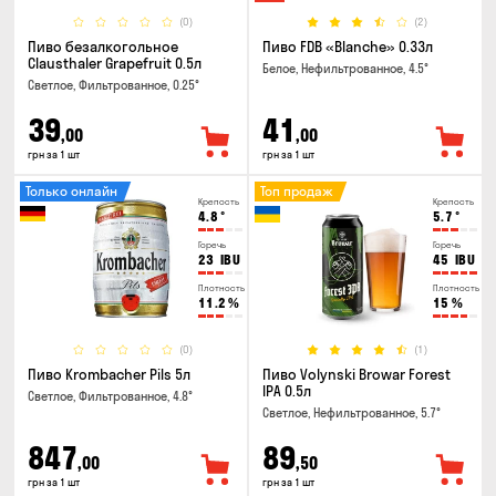
(0)
(2)
Пиво безалкогольное
Пиво FDB «Blanche» 0.33л
Clausthaler Grapefruit 0.5л
Белое, Нефильтрованное, 4.5°
Светлое, Фильтрованное, 0.25°
39
41
,00
,00
грн за 1 шт
грн за 1 шт
Только онлайн
Топ продаж
Крепость
Крепость
4.8
°
5.7
°
Горечь
Горечь
23
IBU
45
IBU
Плотность
Плотность
11.2
%
15
%
(0)
(1)
Пиво Krombacher Pils 5л
Пиво Volynski Browar Forest
IPA 0.5л
Светлое, Фильтрованное, 4.8°
Светлое, Нефильтрованное, 5.7°
847
89
,00
,50
грн за 1 шт
грн за 1 шт