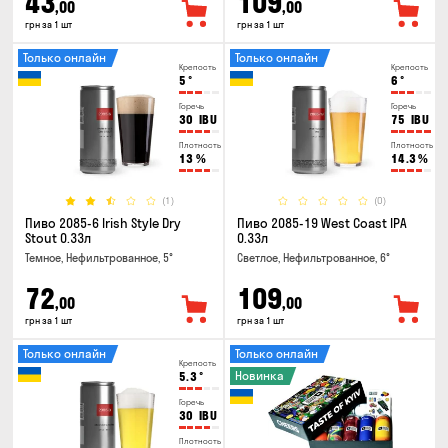
43
109
,00
,00
грн за 1 шт
грн за 1 шт
Только онлайн
Только онлайн
Крепость
Крепость
5
°
6
°
Горечь
Горечь
30
IBU
75
IBU
Плотность
Плотность
13
%
14.3
%
(1)
(0)
Пиво 2085-6 Irish Style Dry
Пиво 2085-19 West Coast IPA
Stout 0.33л
0.33л
Темное, Нефильтрованное, 5°
Светлое, Нефильтрованное, 6°
72
109
,00
,00
грн за 1 шт
грн за 1 шт
Только онлайн
Только онлайн
Крепость
Новинка
5.3
°
Горечь
30
IBU
Плотность