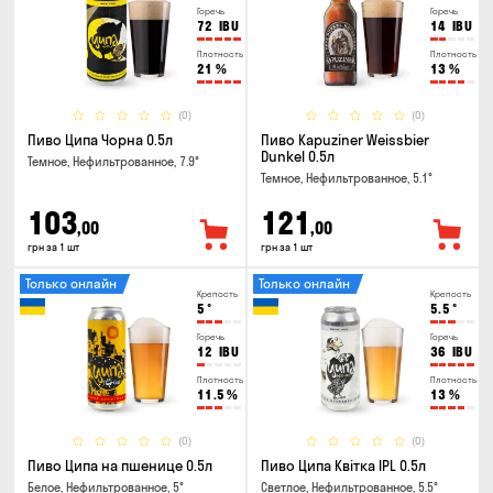
Горечь
Горечь
72
IBU
14
IBU
Плотность
Плотность
21
%
13
%
(0)
(0)
Пиво Ципа Чорна 0.5л
Пиво Kapuziner Weissbier
Dunkel 0.5л
Темное, Нефильтрованное, 7.9°
Темное, Нефильтрованное, 5.1°
103
121
,00
,00
грн за 1 шт
грн за 1 шт
Только онлайн
Только онлайн
Крепость
Крепость
5
°
5.5
°
Горечь
Горечь
12
IBU
36
IBU
Плотность
Плотность
11.5
%
13
%
(0)
(0)
Пиво Ципа на пшенице 0.5л
Пиво Ципа Квітка IPL 0.5л
Белое, Нефильтрованное, 5°
Светлое, Нефильтрованное, 5.5°