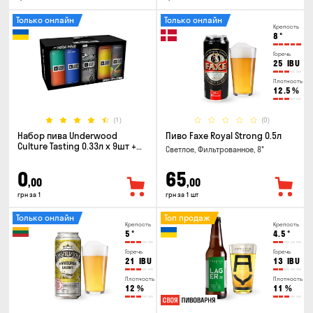
Только онлайн
Только онлайн
Крепость
8
°
Горечь
25
IBU
Плотность
12.5
%
(1)
(0)
Набор пива Underwood
Пиво Faxe Royal Strong 0.5л
Culture Tasting 0.33л x 9шт +
Светлое, Фильтрованное, 8°
бокал
0
65
,00
,00
грн за 1
грн за 1 шт
Только онлайн
Топ продаж
Крепость
Крепость
5
°
4.5
°
Горечь
Горечь
21
IBU
13
IBU
Плотность
Плотность
12
%
11
%