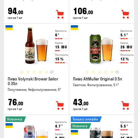
94
106
,00
,00
грн за 1 шт
грн за 1 шт
Крепость
Крепость
6
°
5.1
°
Горечь
Горечь
15
IBU
26
IBU
Плотность
Плотность
15
%
12
%
(0)
(0)
Пиво Volynski Browar Sailor
Пиво AltMuller Original 0.5л
0.35л
Светлое, Фильтрованное, 5.1°
Полутемное, Нефильтрованное, 6°
76
43
,00
,00
грн за 1 шт
грн за 1 шт
Новинка
Только онлайн
Крепость
Крепость
Новинка
4.7
°
5.5
°
Горечь
Горечь