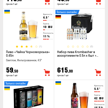
грн за 1 шт
грн за 1 шт
Только онлайн
Крепость
4.5
°
Горечь
10
IBU
Плотность
11
%
(1)
(0)
Пиво «Чайка Чорноморська»
Набор пива Krombacher в
0.45л
ассортименте 0.5л х 6шт +
термосумка
Светлое, Фильтрованное, 4.5°
59
615
,50
,00
грн за 1 шт
грн за 1 шт
Только онлайн
Крепость
5.5
°
Горечь
42
IBU
Плотность
14.5
%