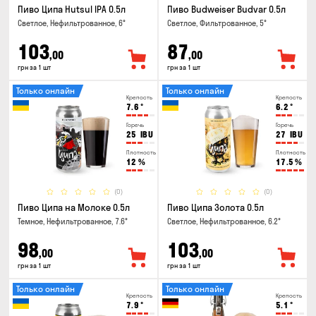
Пиво Ципа Hutsul IPA 0.5л
Пиво Budweiser Budvar 0.5л
Светлое, Нефильтрованное, 6°
Светлое, Фильтрованное, 5°
103
87
,00
,00
грн за 1 шт
грн за 1 шт
Только онлайн
Только онлайн
Крепость
Крепость
7.6
°
6.2
°
Горечь
Горечь
25
IBU
27
IBU
Плотность
Плотность
12
%
17.5
%
(0)
(0)
Пиво Ципа на Молоке 0.5л
Пиво Ципа Золота 0.5л
Темное, Нефильтрованное, 7.6°
Светлое, Нефильтрованное, 6.2°
98
103
,00
,00
грн за 1 шт
грн за 1 шт
Только онлайн
Только онлайн
Крепость
Крепость
7.9
°
5.1
°