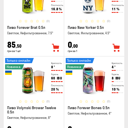
Плотность
Плотность
16.8
%
11
%
(0)
(0)
Пиво Forever Brat 0.5л
Пиво New Yorker 0.5л
Светлое, Нефильтрованное, 7.5°
Светлое, Фильтрованное, 4.5°
85
0
,50
,00
грн за 1 шт
грн за 1
Только онлайн
Только онлайн
Крепость
Крепость
Новинка
Новинка
8
°
4
°
Горечь
Горечь
60
IBU
8
IBU
Плотность
Плотность
20
%
10
%
(0)
(0)
Пиво Volynski Browar Twelve
Пиво Forever Bones 0.5л
0.5л
Светлое, Нефильтрованное, 4°
Светлое, Нефильтрованное, 8°