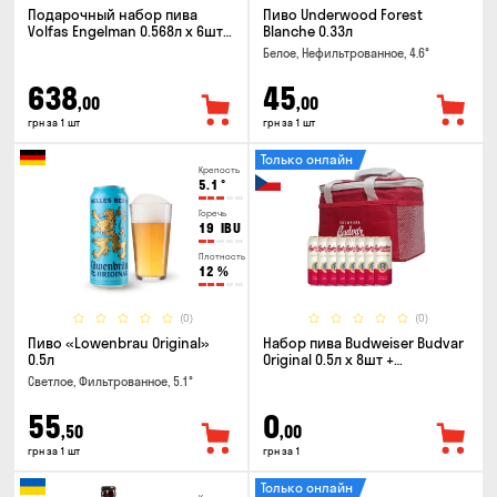
Подарочный набор пива
Пиво Underwood Forest
Volfas Engelman 0.568л x 6шт +
Blanche 0.33л
бокал 0.568л
Белое, Нефильтрованное, 4.6°
638
45
,00
,00
грн за 1 шт
грн за 1 шт
Только онлайн
Крепость
5.1
°
Горечь
19
IBU
Плотность
12
%
(0)
(0)
Пиво «Lowenbrau Original»
Набор пива Budweiser Budvar
0.5л
Original 0.5л x 8шт +
термосумка
Светлое, Фильтрованное, 5.1°
55
0
,50
,00
грн за 1 шт
грн за 1
Только онлайн