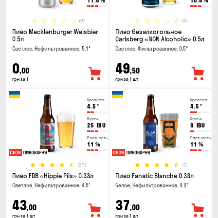
11.8
%
10.8
%
(0)
(0)
Пиво Mecklenburger Weisbier
Пиво безалкогольное
0.5л
Carlsberg «NON Alcoholic» 0.5л
Светлое, Нефильтрованное, 5.1°
Светлое, Фильтрованное, 0.5°
0
49
,00
,50
грн за 1
грн за 1 шт
Крепость
Крепость
4.5
°
4.5
°
Горечь
Горечь
25
IBU
9
IBU
Плотность
Плотность
11
%
11
%
(27)
(2)
Пиво FDB «Hippie Pils» 0.33л
Пиво Fanatic Blanche 0.33л
Светлое, Нефильтрованное, 4.5°
Белое, Нефильтрованное, 4.5°
43
37
,00
,00
грн за 1 шт
грн за 1 шт