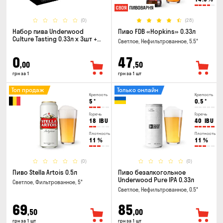
(0)
(28)
Набор пива Underwood
Пиво FDB «Hopkins» 0.33л
Culture Tasting 0.33л x 3шт +
Светлое, Нефильтрованное, 5.5°
бокал
0
47
,00
,50
грн за 1
грн за 1 шт
Топ продаж
Только онлайн
Крепость
Крепость
5
°
0.5
°
Горечь
Горечь
18
IBU
40
IBU
Плотность
Плотность
11
%
11
%
(0)
(0)
Пиво Stella Artois 0.5л
Пиво безалкогольное
Underwood Pure IPA 0.33л
Светлое, Фильтрованное, 5°
Светлое, Нефильтрованное, 0.5°
69
85
,50
,00
грн за 1 шт
грн за 1 шт