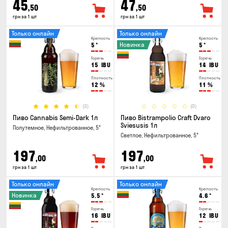
45
47
,50
,50
грн за 1 шт
грн за 1 шт
Только онлайн
Только онлайн
Крепость
Крепость
Новинка
5
°
5
°
Горечь
Горечь
15
IBU
14
IBU
Плотность
Плотность
12
%
11
%
(3)
(0)
Пиво Cannabis Semi-Dark 1л
Пиво Bistrampolio Craft Dvaro
Sviesusis 1л
Полутемное, Нефильтрованное, 5°
Светлое, Нефильтрованное, 5°
197
197
,00
,00
грн за 1 шт
грн за 1 шт
Только онлайн
Только онлайн
Крепость
Крепость
Новинка
5.5
°
4.6
°
Горечь
Горечь
16
IBU
12
IBU