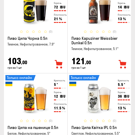
Горечь
Горечь
72
IBU
14
IBU
Плотность
Плотность
21
%
13
%
(0)
(0)
Пиво Ципа Чорна 0.5л
Пиво Kapuziner Weissbier
Dunkel 0.5л
Темное, Нефильтрованное, 7.9°
Темное, Нефильтрованное, 5.1°
103
121
,00
,00
грн за 1 шт
грн за 1 шт
Только онлайн
Только онлайн
Крепость
Крепость
5
°
5.5
°
Горечь
Горечь
12
IBU
36
IBU
Плотность
Плотность
11.5
%
13
%
(0)
(0)
Пиво Ципа на пшенице 0.5л
Пиво Ципа Квітка IPL 0.5л
Белое, Нефильтрованное, 5°
Светлое, Нефильтрованное, 5.5°