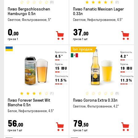
(0)
(2)
Пиво Bergschlosschen
Пиво Fanatic Mexican Lager
Hamburgo 0.5л
0.33л
Светлое, Фильтрованное, 5°
Светлое, Нефильтрованное, 4.5°
0
37
,00
,00
грн за 1
грн за 1 шт
Топ продаж
Крепость
Крепость
4.5
°
4.2
°
Горечь
Горечь
15
IBU
19
IBU
Плотность
Плотность
11.5
%
11.3
%
(1)
(0)
Пиво Forever Sweet Wit
Пиво Corona Extra 0.33л
Blanche 0.5л
Светлое, Фильтрованное, 4.2°
Белое, Нефильтрованное, 4.5°
56
79
,00
,50
грн за 1 шт
грн за 1 шт