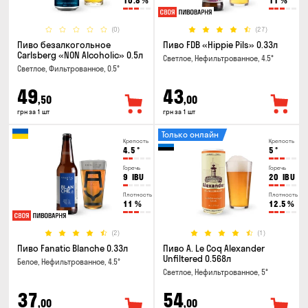
10.8
%
11
%
(0)
(27)
Пиво безалкогольное
Пиво FDB «Hippie Pils» 0.33л
Carlsberg «NON Alcoholic» 0.5л
Светлое, Нефильтрованное, 4.5°
Светлое, Фильтрованное, 0.5°
49
43
,50
,00
грн за 1 шт
грн за 1 шт
Только онлайн
Крепость
Крепость
4.5
°
5
°
Горечь
Горечь
9
IBU
20
IBU
Плотность
Плотность
11
%
12.5
%
(2)
(1)
Пиво Fanatic Blanche 0.33л
Пиво A. Le Coq Alexander
Unfiltered 0.568л
Белое, Нефильтрованное, 4.5°
Светлое, Нефильтрованное, 5°
37
54
,00
,00