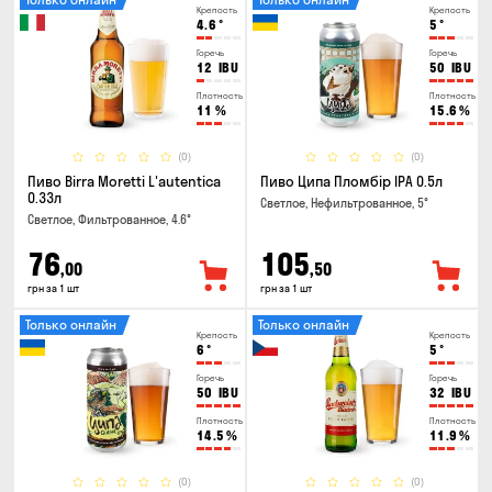
Крепость
Крепость
4.6
°
5
°
Горечь
Горечь
12
IBU
50
IBU
Плотность
Плотность
11
%
15.6
%
(0)
(0)
Пиво Birra Moretti L'autentica
Пиво Ципа Пломбір IPA 0.5л
0.33л
Светлое, Нефильтрованное, 5°
Светлое, Фильтрованное, 4.6°
76
105
,00
,50
грн за 1 шт
грн за 1 шт
Только онлайн
Только онлайн
Крепость
Крепость
6
°
5
°
Горечь
Горечь
50
IBU
32
IBU
Плотность
Плотность
14.5
%
11.9
%
(0)
(0)