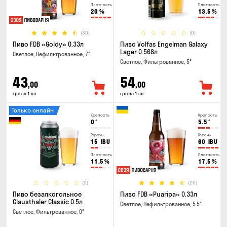
Плотность
Плотность
20
%
13.5
%
(30)
(0)
Пиво FDB «Goldy» 0.33л
Пиво Volfas Engelman Galaxy
Lager 0.568л
Светлое, Нефильтрованное, 7°
Светлое, Фильтрованное, 5°
43
54
,00
,00
грн за 1 шт
грн за 1 шт
Только онлайн
Крепость
Крепость
0
°
5.5
°
Горечь
Горечь
15
IBU
60
IBU
Плотность
Плотность
11.5
%
17.5
%
(0)
(26)
Пиво безалкогольное
Пиво FDB «Puaripa» 0.33л
Clausthaler Classic 0.5л
Светлое, Нефильтрованное, 5.5°
Светлое, Фильтрованное, 0°