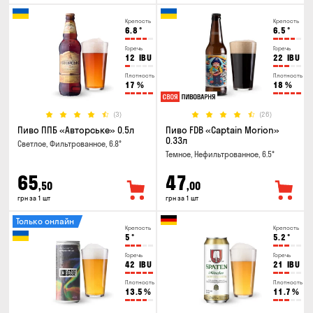
Крепость
Крепость
6.8
°
6.5
°
Горечь
Горечь
12
IBU
22
IBU
Плотность
Плотность
17
%
18
%
(3)
(26)
Пиво ППБ «Авторське» 0.5л
Пиво FDB «Captain Morion»
0.33л
Светлое, Фильтрованное, 6.8°
Темное, Нефильтрованное, 6.5°
65
47
,50
,00
грн за 1 шт
грн за 1 шт
Только онлайн
Крепость
Крепость
5
°
5.2
°
Горечь
Горечь
42
IBU
21
IBU
Плотность
Плотность
13.5
%
11.7
%