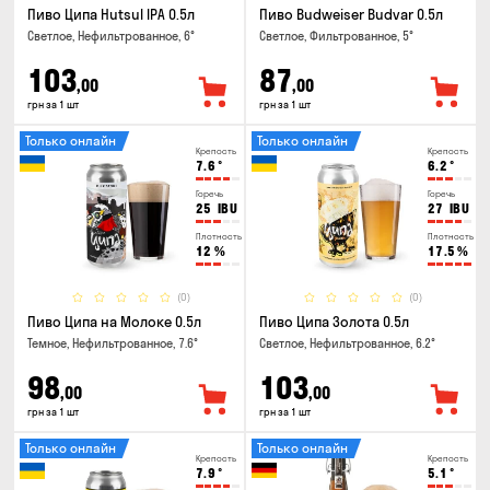
Пиво Ципа Hutsul IPA 0.5л
Пиво Budweiser Budvar 0.5л
Светлое, Нефильтрованное, 6°
Светлое, Фильтрованное, 5°
103
87
,00
,00
грн за 1 шт
грн за 1 шт
Только онлайн
Только онлайн
Крепость
Крепость
7.6
°
6.2
°
Горечь
Горечь
25
IBU
27
IBU
Плотность
Плотность
12
%
17.5
%
(0)
(0)
Пиво Ципа на Молоке 0.5л
Пиво Ципа Золота 0.5л
Темное, Нефильтрованное, 7.6°
Светлое, Нефильтрованное, 6.2°
98
103
,00
,00
грн за 1 шт
грн за 1 шт
Только онлайн
Только онлайн
Крепость
Крепость
7.9
°
5.1
°