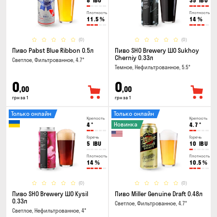
8
IBU
35
IBU
Плотность
Плотность
11.5
%
14
%
(0)
(0)
Пиво Pabst Blue Ribbon 0.5л
Пиво SHO Brewery ШО Sukhoy
Cherniy 0.33л
Светлое, Фильтрованное, 4.7°
Темное, Нефильтрованное, 5.5°
0
0
,00
,00
грн за 1
грн за 1
Только онлайн
Только онлайн
Крепость
Крепость
Новинка
4
°
4.7
°
Горечь
Горечь
5
IBU
10
IBU
Плотность
Плотность
14
%
10.5
%
(0)
(0)
Пиво SHO Brewery ШО Kysil
Пиво Miller Genuine Draft 0.48л
0.33л
Светлое, Фильтрованное, 4.7°
Светлое, Нефильтрованное, 4°