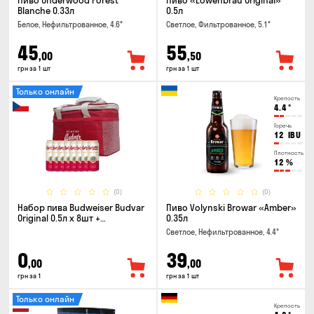
Пиво Underwood Forest
Пиво «Lowenbrau Original»
Blanche 0.33л
0.5л
Белое, Нефильтрованное, 4.6°
Светлое, Фильтрованное, 5.1°
45
55
,00
,50
грн за 1 шт
грн за 1 шт
Только онлайн
Крепость
4.4
°
Горечь
12
IBU
Плотность
12
%
(0)
(0)
Набор пива Budweiser Budvar
Пиво Volynski Browar «Amber»
Original 0.5л x 8шт +
0.35л
термосумка
Светлое, Нефильтрованное, 4.4°
0
39
,00
,00
грн за 1
грн за 1 шт
Только онлайн
Крепость