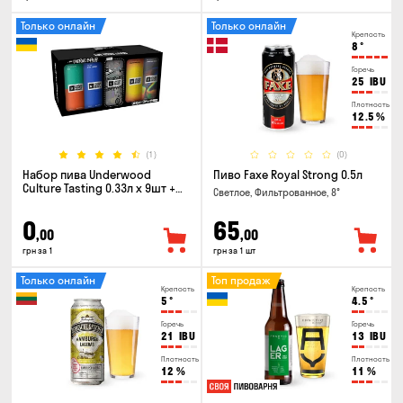
Только онлайн
Только онлайн
Крепость
8
°
Горечь
25
IBU
Плотность
12.5
%
(1)
(0)
Набор пива Underwood
Пиво Faxe Royal Strong 0.5л
Culture Tasting 0.33л x 9шт +
Светлое, Фильтрованное, 8°
бокал
0
65
,00
,00
грн за 1
грн за 1 шт
Только онлайн
Топ продаж
Крепость
Крепость
5
°
4.5
°
Горечь
Горечь
21
IBU
13
IBU
Плотность
Плотность
12
%
11
%