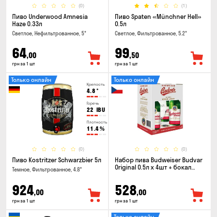
(0)
(1)
Пиво Underwood Amnesia
Пиво Spaten «Münchner Hell»
Haze 0.33л
0.5л
Светлое, Нефильтрованное, 5°
Светлое, Фильтрованное, 5.2°
64
99
,00
,50
грн за 1 шт
грн за 1 шт
Только онлайн
Только онлайн
Крепость
4.8
°
Горечь
22
IBU
Плотность
11.4
%
(0)
(0)
Пиво Kostritzer Schwarzbier 5л
Набор пива Budweiser Budvar
Original 0.5л х 4шт + бокал
Темное, Фильтрованное, 4.8°
0.33л
924
528
,00
,00
грн за 1 шт
грн за 1 шт
Только онлайн