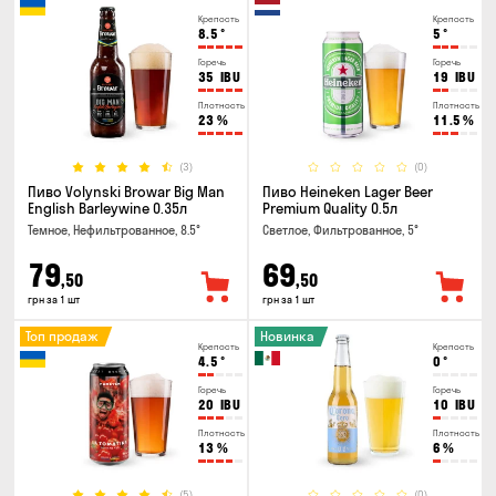
Крепость
Крепость
8.5
°
5
°
Горечь
Горечь
35
IBU
19
IBU
Плотность
Плотность
23
%
11.5
%
(3)
(0)
Пиво Volynski Browar Big Man
Пиво Heineken Lager Beer
English Barleywine 0.35л
Premium Quality 0.5л
Темное, Нефильтрованное, 8.5°
Светлое, Фильтрованное, 5°
79
69
,50
,50
грн за 1 шт
грн за 1 шт
Топ продаж
Новинка
Крепость
Крепость
4.5
°
0
°
Горечь
Горечь
20
IBU
10
IBU
Плотность
Плотность
13
%
6
%
(5)
(0)