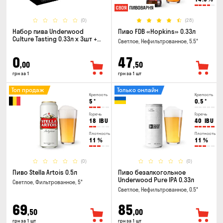
(0)
(28)
Набор пива Underwood
Пиво FDB «Hopkins» 0.33л
Culture Tasting 0.33л x 3шт +
Светлое, Нефильтрованное, 5.5°
бокал
0
47
,00
,50
грн за 1
грн за 1 шт
Топ продаж
Только онлайн
Крепость
Крепость
5
°
0.5
°
Горечь
Горечь
18
IBU
40
IBU
Плотность
Плотность
11
%
11
%
(0)
(0)
Пиво Stella Artois 0.5л
Пиво безалкогольное
Underwood Pure IPA 0.33л
Светлое, Фильтрованное, 5°
Светлое, Нефильтрованное, 0.5°
69
85
,50
,00
грн за 1 шт
грн за 1 шт