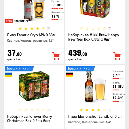
Горечь
35
IBU
Плотность
12
%
(1)
(0)
Пиво Fanatic Cryo APA 0.33л
Набор пива Mikki Brew Happy
New Year Box 0.33л x 6шт
Светлое, Нефильтрованное, 4.7°
37
439
,00
,00
грн за 1 шт
грн за 1 шт
Только онлайн
Только онлайн
Крепость
5.4
°
Горечь
25
IBU
Плотность
12.3
%
(0)
(2)
Набор пива Forever Merry
Пиво Monchshof Landbier 0.5л
Christmas Box 0.5л x 6шт
Светлое, Фильтрованное, 5.4°