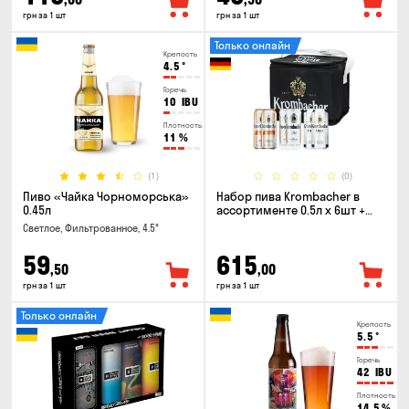
грн за 1 шт
грн за 1 шт
Только онлайн
Крепость
4.5
°
Горечь
10
IBU
Плотность
11
%
(1)
(0)
Пиво «Чайка Чорноморська»
Набор пива Krombacher в
0.45л
ассортименте 0.5л х 6шт +
термосумка
Светлое, Фильтрованное, 4.5°
59
615
,50
,00
грн за 1 шт
грн за 1 шт
Только онлайн
Крепость
5.5
°
Горечь
42
IBU
Плотность
14.5
%