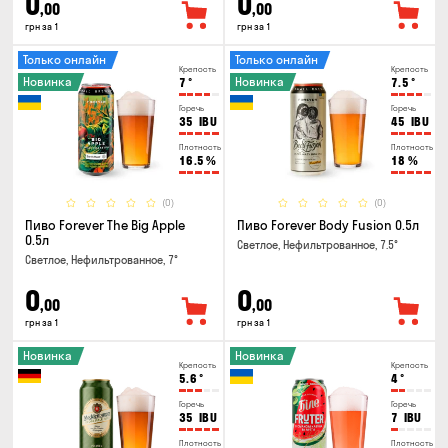
0
0
,00
,00
грн за 1
грн за 1
Только онлайн
Только онлайн
Крепость
Крепость
Новинка
Новинка
7
°
7.5
°
Горечь
Горечь
35
IBU
45
IBU
Плотность
Плотность
16.5
%
18
%
(0)
(0)
Пиво Forever The Big Apple
Пиво Forever Body Fusion 0.5л
0.5л
Светлое, Нефильтрованное, 7.5°
Светлое, Нефильтрованное, 7°
0
0
,00
,00
грн за 1
грн за 1
Новинка
Новинка
Крепость
Крепость
5.6
°
4
°
Горечь
Горечь
35
IBU
7
IBU
Плотность
Плотность