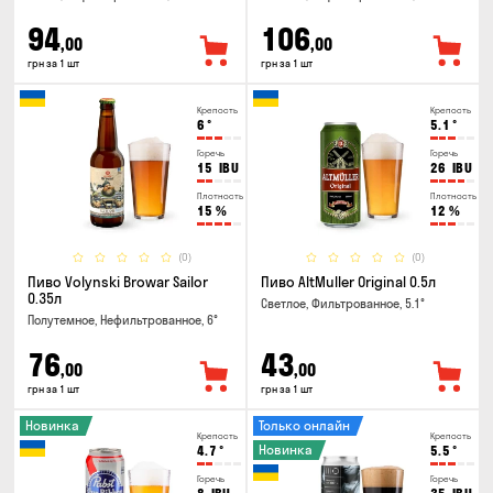
94
106
,00
,00
грн за 1 шт
грн за 1 шт
Крепость
Крепость
6
°
5.1
°
Горечь
Горечь
15
IBU
26
IBU
Плотность
Плотность
15
%
12
%
(0)
(0)
Пиво Volynski Browar Sailor
Пиво AltMuller Original 0.5л
0.35л
Светлое, Фильтрованное, 5.1°
Полутемное, Нефильтрованное, 6°
76
43
,00
,00
грн за 1 шт
грн за 1 шт
Новинка
Только онлайн
Крепость
Крепость
Новинка
4.7
°
5.5
°
Горечь
Горечь