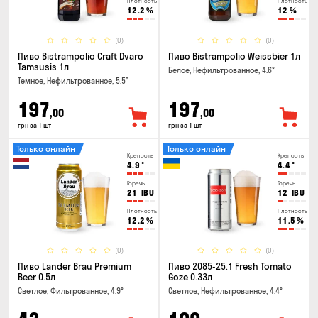
Плотность
Плотность
12.2
%
12
%
(0)
(0)
Пиво Bistrampolio Craft Dvaro
Пиво Bistrampolio Weissbier 1л
Tamsusis 1л
Белое, Нефильтрованное, 4.6°
Темное, Нефильтрованное, 5.5°
197
197
,00
,00
грн за 1 шт
грн за 1 шт
Только онлайн
Только онлайн
Крепость
Крепость
4.9
°
4.4
°
Горечь
Горечь
21
IBU
12
IBU
Плотность
Плотность
12.2
%
11.5
%
(0)
(0)
Пиво Lander Brau Premium
Пиво 2085-25.1 Fresh Tomato
Beer 0.5л
Goze 0.33л
Светлое, Фильтрованное, 4.9°
Светлое, Нефильтрованное, 4.4°