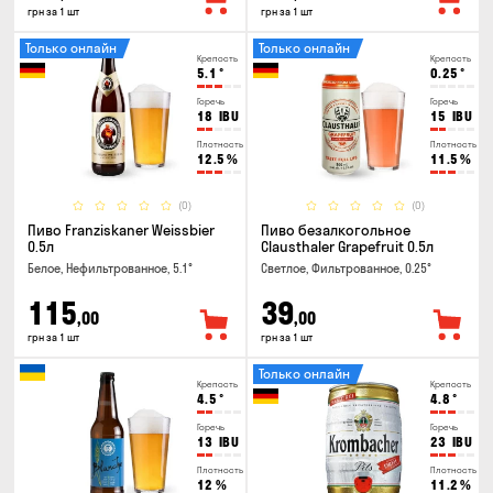
грн за 1 шт
грн за 1 шт
Только онлайн
Только онлайн
Крепость
Крепость
5.1
°
0.25
°
Горечь
Горечь
18
IBU
15
IBU
Плотность
Плотность
12.5
%
11.5
%
(0)
(0)
Пиво Franziskaner Weissbier
Пиво безалкогольное
0.5л
Clausthaler Grapefruit 0.5л
Белое, Нефильтрованное, 5.1°
Светлое, Фильтрованное, 0.25°
115
39
,00
,00
грн за 1 шт
грн за 1 шт
Только онлайн
Крепость
Крепость
4.5
°
4.8
°
Горечь
Горечь
13
IBU
23
IBU
Плотность
Плотность
12
%
11.2
%