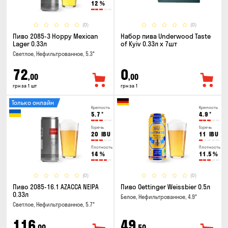
12
%
(0)
(0)
Пиво 2085-3 Hoppy Mexican
Набор пива Underwood Taste
Lager 0.33л
of Kyiv 0.33л x 7шт
Светлое, Нефильтрованное, 5.3°
72
0
,00
,00
грн за 1 шт
грн за 1
Только онлайн
Крепость
Крепость
5.7
°
4.9
°
Горечь
Горечь
20
IBU
11
IBU
Плотность
Плотность
14
%
11.5
%
(0)
(0)
Пиво 2085-16.1 AZACCA NEIPA
Пиво Oettinger Weissbier 0.5л
0.33л
Белое, Нефильтрованное, 4.9°
Светлое, Нефильтрованное, 5.7°
116
49
,00
,50