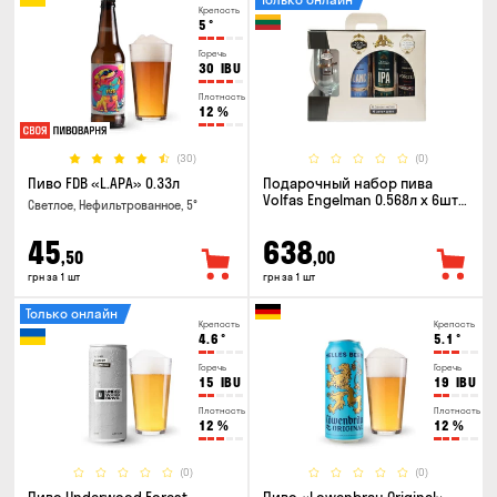
Крепость
5
°
Горечь
30
IBU
Плотность
12
%
(30)
(0)
Пиво FDB «L.APA» 0.33л
Подарочный набор пива
Volfas Engelman 0.568л x 6шт +
Светлое, Нефильтрованное, 5°
бокал 0.568л
45
638
,50
,00
грн за 1 шт
грн за 1 шт
Только онлайн
Крепость
Крепость
4.6
°
5.1
°
Горечь
Горечь
15
IBU
19
IBU
Плотность
Плотность
12
%
12
%
(0)
(0)