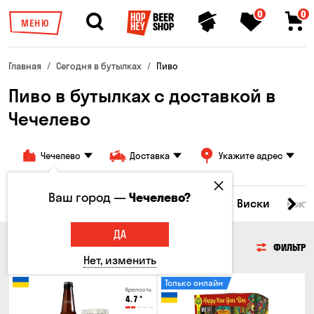
0
0
МЕНЮ
Главная
Сегодня в бутылках
Пиво
Пиво в бутылках с доставкой в
Чечелево
Чечелево
Доставка
Укажите адрес
Ваш город —
Чечелево?
Все товары
Пиво
Сидр
Вино
Виски
Кокт
ДА
ПИВО
ФИЛЬТР
Нет, изменить
Только онлайн
Крепость
4.7
°