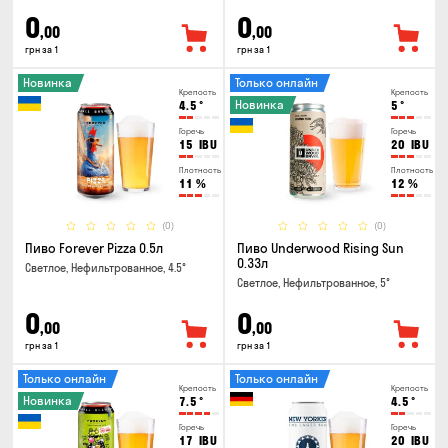
0
0
,00
,00
грн за 1
грн за 1
Новинка
Только онлайн
Крепость
Крепость
Новинка
4.5
°
5
°
Горечь
Горечь
15
IBU
20
IBU
Плотность
Плотность
11
%
12
%
(0)
(0)
Пиво Forever Pizza 0.5л
Пиво Underwood Rising Sun
0.33л
Светлое, Нефильтрованное, 4.5°
Светлое, Нефильтрованное, 5°
0
0
,00
,00
грн за 1
грн за 1
Только онлайн
Только онлайн
Крепость
Крепость
Новинка
7.5
°
4.5
°
Горечь
Горечь
17
IBU
20
IBU