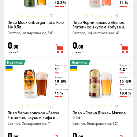
13.2
%
11
%
(0)
(0)
Пиво Mecklenburger India Pale
Пиво Черниговское «Белое
Ale 0.5л
Fruter» со вкусом арбуза и
мяты 0.5л
Светлое, Фильтрованное, 5.6°
Светлое, Нефильтрованное, 4°
0
0
,00
,00
грн за 1
грн за 1
Новинка
Новинка
Крепость
Крепость
4
°
4.2
°
Горечь
Горечь
10
IBU
15
IBU
Плотность
Плотность
11
%
10.4
%
(0)
(0)
Пиво Черниговское «Белое
Пиво «Повна Діжка» Мягкое
Fruter» со вкусом кофе и
0.5л
апельсина 0.5 л
Светлое, Фильтрованное, 4°
Светлое, Фильтрованное, 4.2°
0
0