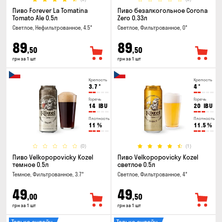
Пиво Forever La Tomatina
Пиво безалкогольное Corona
Tomato Ale 0.5л
Zero 0.33л
Светлое, Нефильтрованное, 4.5°
Светлое, Фильтрованное, 0°
89
89
,50
,50
грн за 1 шт
грн за 1 шт
Крепость
Крепость
3.7
°
4
°
Горечь
Горечь
14
IBU
20
IBU
Плотность
Плотность
11
%
11.5
%
(0)
(1)
Пиво Velkopopovicky Kozel
Пиво Velkopopovicky Kozel
темное 0.5л
светлое 0.5л
Темное, Фильтрованное, 3.7°
Светлое, Фильтрованное, 4°
49
49
,00
,50
грн за 1 шт
грн за 1 шт
Только онлайн
Только онлайн