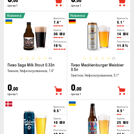
,00
,00
грн за 1
грн за 1
Новинка
Новинка
Крепость
Крепость
7.4
°
5.1
°
Горечь
Горечь
30
IBU
14
IBU
Плотность
Плотность
19
%
11.8
%
(0)
(0)
Пиво Saga Milk Stout 0.33л
Пиво Mecklenburger Weisbier
0.5л
Темное, Нефильтрованное, 7.4°
Светлое, Нефильтрованное, 5.1°
0
0
,00
,00
грн за 1
грн за 1
Крепость
Крепость
0.5
°
4.5
°
Горечь
Горечь
10
IBU
25
IBU
Плотность
Плотность