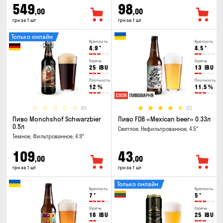
549
98
,00
,00
грн за 1 шт
грн за 1 шт
Только онлайн
Крепость
Крепость
4.9
°
4.5
°
Горечь
Горечь
25
IBU
13
IBU
Плотность
Плотность
12
%
11.5
%
(0)
(2)
Пиво Monchshof Schwarzbier
Пиво FDB «Mexican beer» 0.33л
0.5л
Светлое, Нефильтрованное, 4.5°
Темное, Фильтрованное, 4.9°
109
43
,00
,00
грн за 1 шт
грн за 1 шт
Только онлайн
Крепость
Крепость
7
°
5
°
Горечь
Горечь
16
IBU
25
IBU