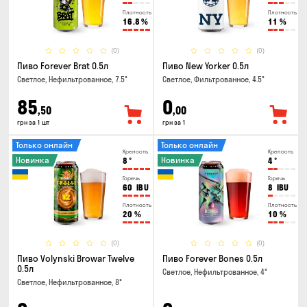
Плотность
Плотность
16.8
%
11
%
(0)
(0)
Пиво Forever Brat 0.5л
Пиво New Yorker 0.5л
Светлое, Нефильтрованное, 7.5°
Светлое, Фильтрованное, 4.5°
85
0
,50
,00
грн за 1 шт
грн за 1
Только онлайн
Только онлайн
Крепость
Крепость
Новинка
Новинка
8
°
4
°
Горечь
Горечь
60
IBU
8
IBU
Плотность
Плотность
20
%
10
%
(0)
(0)
Пиво Volynski Browar Twelve
Пиво Forever Bones 0.5л
0.5л
Светлое, Нефильтрованное, 4°
Светлое, Нефильтрованное, 8°