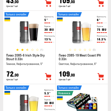
43
109
,00
,00
грн за 1 шт
грн за 1 шт
Только онлайн
Только онлайн
Крепость
Крепость
5
°
6
°
Горечь
Горечь
30
IBU
75
IBU
Плотность
Плотность
13
%
14.3
%
(1)
(0)
Пиво 2085-6 Irish Style Dry
Пиво 2085-19 West Coast IPA
Stout 0.33л
0.33л
Темное, Нефильтрованное, 5°
Светлое, Нефильтрованное, 6°
72
109
,00
,00
грн за 1 шт
грн за 1 шт
Только онлайн
Только онлайн
Крепость
Новинка
5.3
°
Горечь
30
IBU
Плотность