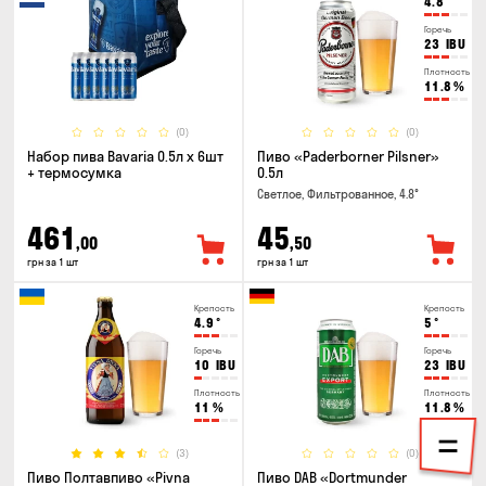
4.8
°
Горечь
23
IBU
Плотность
11.8
%
(0)
(0)
Набор пива Bavaria 0.5л х 6шт
Пиво «Paderborner Pilsner»
+ термосумка
0.5л
Светлое, Фильтрованное, 4.8°
461
45
,00
,50
грн за 1 шт
грн за 1 шт
Крепость
Крепость
4.9
°
5
°
Горечь
Горечь
10
IBU
23
IBU
Плотность
Плотность
11
%
11.8
%
(3)
(0)
Пиво Полтавпиво «Pivna
Пиво DAB «Dortmunder