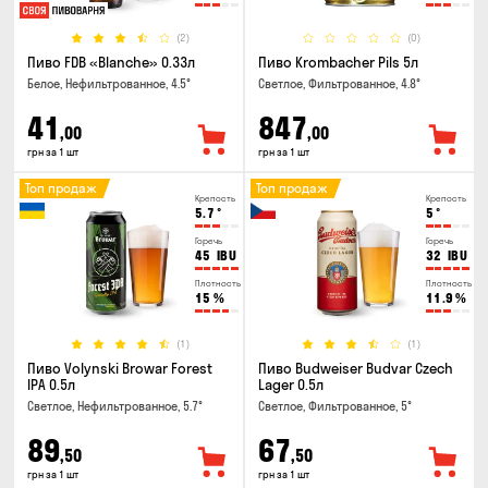
(2)
(0)
Пиво FDB «Blanche» 0.33л
Пиво Krombacher Pils 5л
Белое, Нефильтрованное, 4.5°
Светлое, Фильтрованное, 4.8°
41
847
,00
,00
грн за 1 шт
грн за 1 шт
Топ продаж
Топ продаж
Крепость
Крепость
5.7
°
5
°
Горечь
Горечь
45
IBU
32
IBU
Плотность
Плотность
15
%
11.9
%
(1)
(1)
Пиво Volynski Browar Forest
Пиво Budweiser Budvar Czech
IPA 0.5л
Lager 0.5л
Светлое, Нефильтрованное, 5.7°
Светлое, Фильтрованное, 5°
89
67
,50
,50
грн за 1 шт
грн за 1 шт