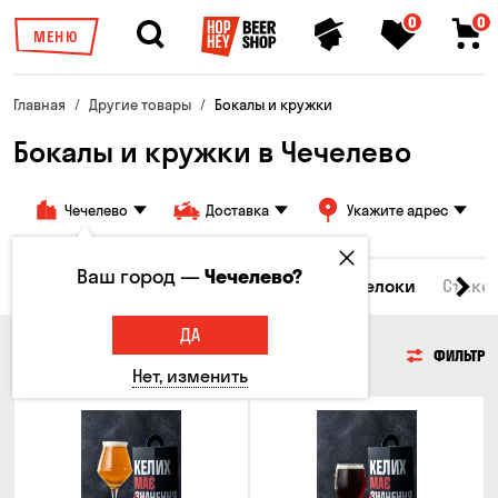
0
0
МЕНЮ
Главная
Другие товары
Бокалы и кружки
Бокалы и кружки в Чечелево
Чечелево
Доставка
Укажите адрес
Ваш город —
Чечелево?
Все товары
Бокалы и кружки
Брелоки
Стике
ДА
БОКАЛЫ И КРУЖКИ
ФИЛЬТР
Нет, изменить