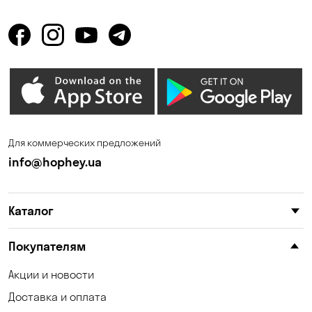
Горбаневка
Горенка
Горишние Плавни
Гостомель
Дмитровка
Днепр
Елизаветовка
Зазимье
Запорожье
Ирпень
Для коммерческих предложений
Калиновка
Каменные Потоки
info@hophey.ua
Каменское
Карнауховка
Каталог
Катериновка
Келеберда
Киев
Клинцы
Покупателям
Княжичи
Корсунцы
Акции и новости
Доставка и оплата
Котовка
Коцюбинское