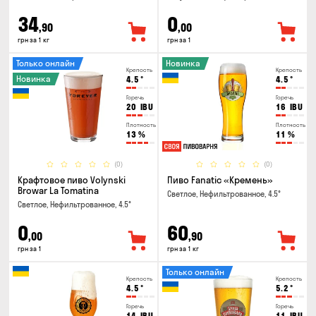
34
0
,90
,00
грн за 1 кг
грн за 1
Только онлайн
Новинка
Крепость
Крепость
Новинка
4.5
°
4.5
°
Горечь
Горечь
20
IBU
16
IBU
Плотность
Плотность
13
%
11
%
(0)
(0)
Крафтовое пиво Volynski
Пиво Fanatic «Кремень»
Browar La Tomatina
Светлое, Нефильтрованное, 4.5°
Светлое, Нефильтрованное, 4.5°
0
60
,00
,90
грн за 1
грн за 1 кг
Только онлайн
Крепость
Крепость
4.5
°
5.2
°
Горечь
Горечь
14
IBU
11
IBU