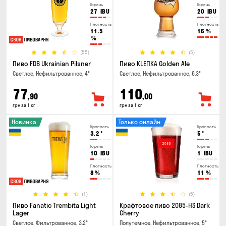
Горечь
Горечь
27
IBU
20
IBU
Плотность
Плотность
11.5
16
%
%
(55)
(5)
Пиво FDB Ukrainian Pilsner
Пиво KLEПКА Golden Ale
Светлое, Нефильтрованное, 4°
Светлое, Нефильтрованное, 6.3°
77
110
,90
,00
грн за 1 кг
грн за 1 кг
Новинка
Только онлайн
Крепость
Крепость
3.2
°
5
°
Горечь
Горечь
10
IBU
1
IBU
Плотность
Плотность
8
%
11
%
(1)
(5)
Пиво Fanatic Trembita Light
Крафтовое пиво 2085-HS Dark
Lager
Cherry
Светлое, Фильтрованное, 3.2°
Полутемное, Нефильтрованное, 5°