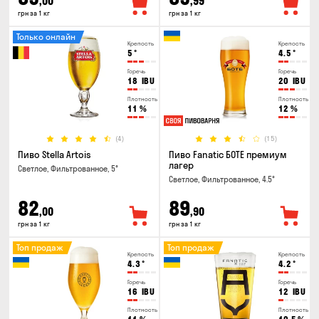
,00
,99
грн за 1 кг
грн за 1 кг
Только онлайн
Крепость
Крепость
5
°
4.5
°
Горечь
Горечь
18
IBU
20
IBU
Плотность
Плотность
11
%
12
%
(4)
(15)
Пиво Stella Artois
Пиво Fanatic БОТЕ премиум
лагер
Светлое, Фильтрованное, 5°
Светлое, Фильтрованное, 4.5°
82
89
,00
,90
грн за 1 кг
грн за 1 кг
Топ продаж
Топ продаж
Крепость
Крепость
4.3
°
4.2
°
Горечь
Горечь
16
IBU
12
IBU
Плотность
Плотность