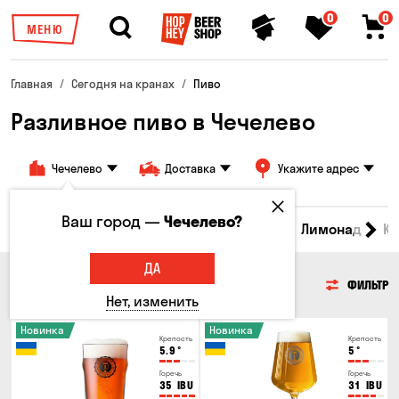
0
0
МЕНЮ
Главная
Сегодня на кранах
Пиво
Разливное пиво в Чечелево
Чечелево
Доставка
Укажите адрес
Ваш город —
Чечелево?
Все товары
Пиво
Сидр
Вино
Лимонад
Кв
ДА
ПИВО
ФИЛЬТР
Нет, изменить
Новинка
Новинка
Крепость
Крепость
5.9
°
5
°
Горечь
Горечь
35
IBU
31
IBU