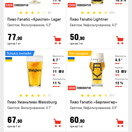
11
%
10.5
%
(6)
(45)
Пиво Fanatic «Кристал» Lager
Пиво Fanatic Lightner
Светлое, Фильтрованное, 4.3°
Светлое, Нефильтрованное, 4.2°
77
50
,90
,90
грн за 1 кг
грн за 1 кг
Только онлайн
Топ продаж
Крепость
Крепость
4.7
°
4.5
°
Горечь
Горечь
11
IBU
13
IBU
Плотность
Плотность
11
%
12
%
(7)
(51)
Пиво Уманьпиво Waissburg
Пиво Fanatic «Берлингер»
Светлое, Фильтрованное, 4.7°
Светлое, Нефильтрованное, 4.5°
67
60
,90
,90
грн за 1 кг
грн за 1 кг