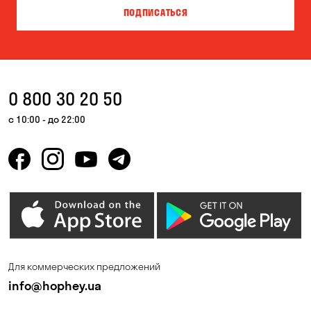
ПОДПИСАТЬСЯ
Власовка
Вольная Терешковка
Вольное
Ворзель
Вышгород
Гатное
0 800 30 20 50
Гнедин
Гора
с 10:00 - до 22:00
Горбаневка
Горенка
Горишние Плавни
Гостомель
Дмитровка
Днепр
Елизаветовка
Зазимье
Запорожье
Ирпень
Для коммерческих предложений
Калиновка
Каменные Потоки
info@hophey.ua