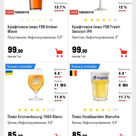
Плотность
Плотность
13.7
%
12
%
(0)
(5)
Крафтовое пиво FDB Amber
Крафтовое пиво FDB Fresh
Wave
Session IPA
Полутемное, Нефильтрованное, 5.9°
Светлое, Нефильтрованное, 5°
99
99
,90
,90
грн за 1 кг
грн за 1 кг
Только онлайн
Только онлайн
Крепость
Крепость
4.8
°
4.9
°
Горечь
Горечь
11
IBU
6
IBU
Плотность
Плотность
11.9
%
11.7
%
(112)
(10)
Пиво Kronenbourg 1664 Blanc
Пиво HoeGaarden Blanche
Белое, Нефильтрованное, 4.8°
Белое, Нефильтрованное, 4.9°
85
85