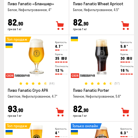
Пиво Fanatic «Бланшер»
Пиво Fanatic Wheat Apricot
Белое, Нефильтрованное, 4°
Белое, Нефильтрованное, 4.5°
82
82
,90
,90
грн за 1 кг
грн за 1 кг
Топ продаж
Крепость
Крепость
4.7
°
5.6
°
Горечь
Горечь
35
IBU
30
IBU
Плотность
Плотность
12
%
16
%
(44)
(57)
Пиво Fanatic Cryo APA
Пиво Fanatic Porter
Светлое, Нефильтрованное, 4.7°
Темное, Нефильтрованное, 5.6°
93
82
,90
,90
грн за 1 кг
грн за 1 кг
Топ продаж
Только онлайн
Крепость
Крепость
4
°
6.3
°