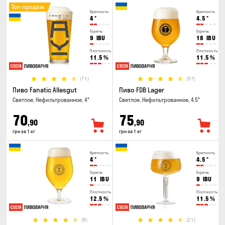
Топ продаж
Крепость
Крепость
4
°
4.5
°
Горечь
Горечь
9
IBU
18
IBU
Плотность
Плотность
11.5
%
11.5
%
(71)
(57)
Пиво Fanatic Allesgut
Пиво FDB Lager
Светлое, Нефильтрованное, 4°
Светлое, Нефильтрованное, 4.5°
70
75
,90
,90
грн за 1 кг
грн за 1 кг
Крепость
Крепость
4
°
4.5
°
Горечь
Горечь
11
IBU
9
IBU
Плотность
Плотность
12.5
%
11.5
%
(8)
(21)