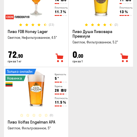
Плотность
Плотность
11.7
%
13
%
(23)
(2)
Пиво FDB Honey Lager
Пиво Душа Пивовара
Премиум
Светлое, Нефильтрованное, 4.5°
Светлое, Фильтрованное, 5.2°
72
0
,90
,00
грн за 1 кг
грн за 1
Только онлайн
Крепость
Новинка
5
°
Горечь
26
IBU
Плотность
11.5
%
(0)
Пиво Volfas Engelman APA
Светлое, Фильтрованное, 5°