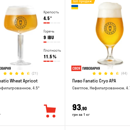
Топ продаж
Крепость
4.5
°
Горечь
9
IBU
Плотность
11.5
%
(21)
(44)
atic Wheat Apricot
Пиво Fanatic Cryo APA
ефильтрованное, 4.5°
Светлое, Нефильтрованное, 4.
93
,90
г
грн за 1 кг