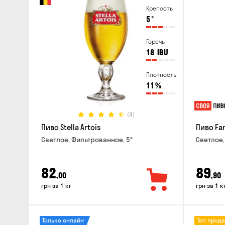
Крепость
5
°
Горечь
18
IBU
Плотность
11
%
(4)
Пиво Stella Artois
Пиво Fa
Светлое, Фильтрованное, 5°
Светлое,
82
89
,00
,90
грн за 1 кг
грн за 1 к
Только онлайн
Топ прод