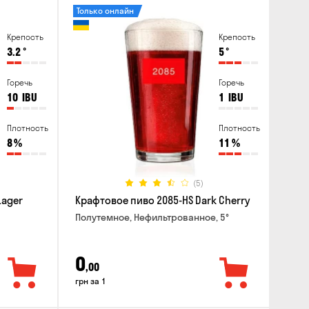
Только онлайн
Крепость
Крепость
3.2
°
5
°
Горечь
Горечь
10
IBU
1
IBU
Плотность
Плотность
8
%
11
%
(5)
Lager
Крафтовое пиво 2085-HS Dark Cherry
Полутемное, Нефильтрованное, 5°
0
,00
грн за 1