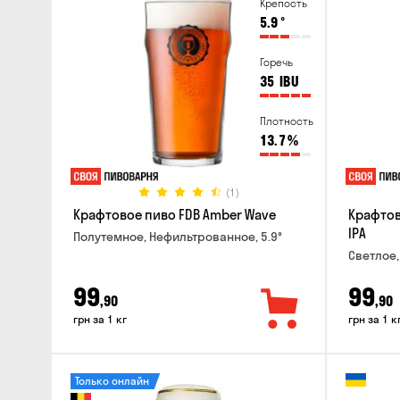
Крепость
5.9
°
Горечь
35
IBU
Плотность
13.7
%
(1)
Крафтовое пиво FDB Amber Wave
Крафтов
IPA
Полутемное, Нефильтрованное, 5.9°
Светлое,
99
99
,90
,90
грн за 1 кг
грн за 1 к
Только онлайн