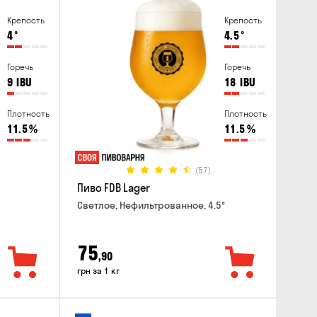
Крепость
Крепость
4
°
4.5
°
Горечь
Горечь
9
IBU
18
IBU
Плотность
Плотность
11.5
%
11.5
%
(57)
Пиво FDB Lager
Светлое, Нефильтрованное, 4.5°
75
,90
грн за 1 кг