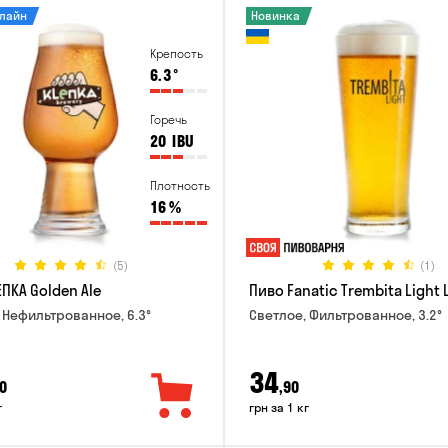
нлайн
Новинка
Крепость
6.3
°
Горечь
20
IBU
Плотность
16
%
(5)
(1)
ПКА Golden Ale
Пиво Fanatic Trembita Light 
 Нефильтрованное, 6.3°
Светлое, Фильтрованное, 3.2°
34
0
,90
г
грн за 1 кг