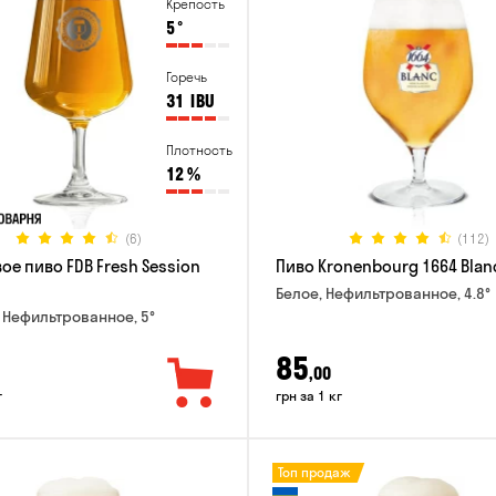
Крепость
5
°
Горечь
31
IBU
Плотность
12
%
(6)
(112)
ое пиво FDB Fresh Session
Пиво Kronenbourg 1664 Blan
Белое, Нефильтрованное, 4.8°
 Нефильтрованное, 5°
85
,00
г
грн за 1 кг
Топ продаж