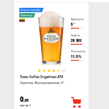
Только онлайн
Новинка
Крепость
5
°
Горечь
26
IBU
Плотность
11.5
%
(1)
Пиво Volfas Engelman APA
Светлое, Фильтрованное, 5°
0
,00
грн за 1