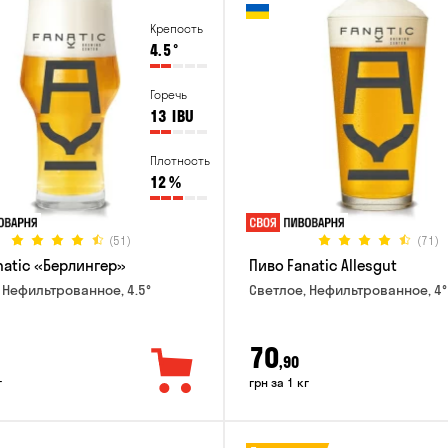
Крепость
4.5
°
Горечь
13
IBU
Плотность
12
%
(51)
(71)
natic «Берлингер»
Пиво Fanatic Allesgut
 Нефильтрованное, 4.5°
Светлое, Нефильтрованное, 4°
70
,90
г
грн за 1 кг