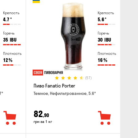
Крепость
Крепость
4.7
°
5.6
°
Горечь
Горечь
35
IBU
30
IBU
Плотность
Плотность
12
%
16
%
(57)
Пиво Fanatic Porter
7°
Темное, Нефильтрованное, 5.6°
82
,90
грн за 1 кг