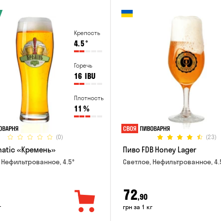
Крепость
4.5
°
Горечь
16
IBU
Плотность
11
%
(0)
(23)
natic «Кремень»
Пиво FDB Honey Lager
 Нефильтрованное, 4.5°
Светлое, Нефильтрованное, 4.
72
,90
г
грн за 1 кг