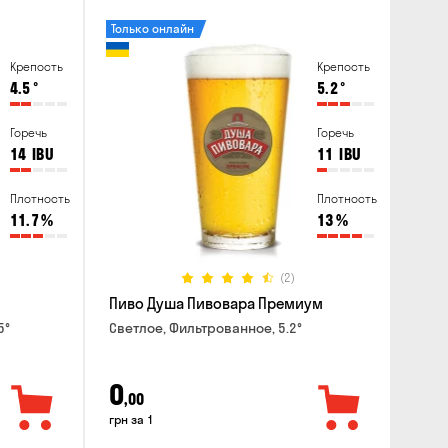
Только онлайн
Крепость
Крепость
4.5
°
5.2
°
Горечь
Горечь
14
IBU
11
IBU
Плотность
Плотность
11.7
%
13
%
(2)
Пиво Душа Пивовара Премиум
5°
Светлое, Фильтрованное, 5.2°
0
,00
грн за 1