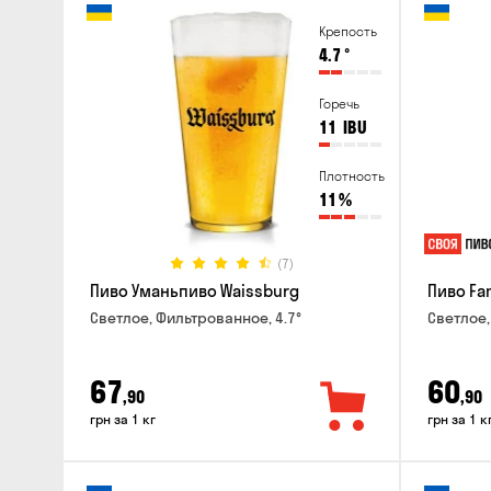
Крепость
4.7
°
Горечь
11
IBU
Плотность
11
%
(7)
Пиво Уманьпиво Waissburg
Пиво Fa
Светлое, Фильтрованное, 4.7°
Светлое,
67
60
,90
,90
грн за 1 кг
грн за 1 к