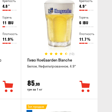
Крепость
Крепость
4.8
°
4.9
°
Горечь
Горечь
11
IBU
6
IBU
Плотность
Плотность
11.9
%
11.7
%
(10)
c
Пиво HoeGaarden Blanche
Белое, Нефильтрованное, 4.9°
85
,99
грн за 1 кг
Топ продаж