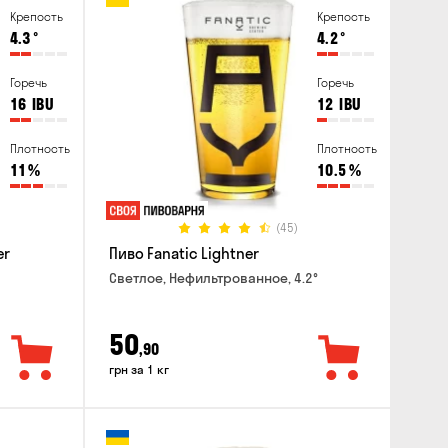
Крепость
Крепость
4.3
°
4.2
°
Горечь
Горечь
16
IBU
12
IBU
Плотность
Плотность
11
%
10.5
%
(45)
er
Пиво Fanatic Lightner
Светлое, Нефильтрованное, 4.2°
50
,90
грн за 1 кг