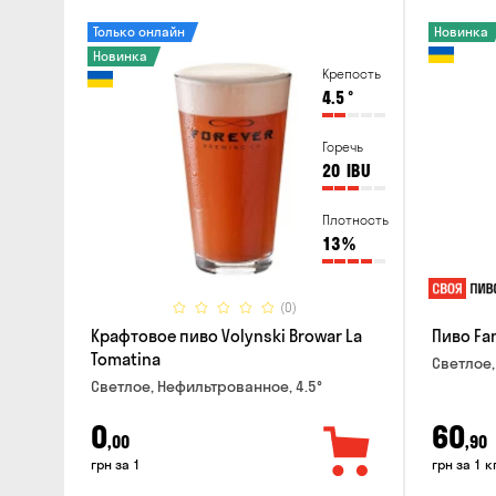
Только онлайн
Новинка
Новинка
Крепость
4.5
°
Горечь
20
IBU
Плотность
13
%
(0)
Крафтовое пиво Volynski Browar La
Пиво Fa
Tomatina
Светлое,
Светлое, Нефильтрованное, 4.5°
0
60
,00
,90
грн за 1
грн за 1 к