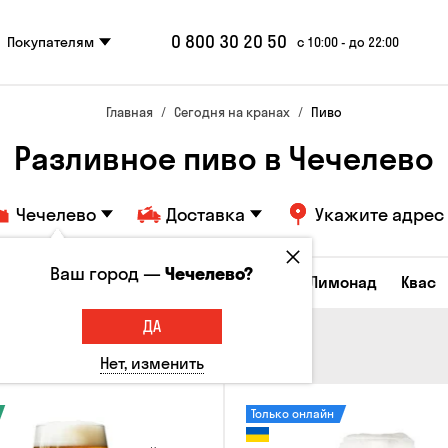
0 800 30 20 50
Покупателям
с 10:00 - до 22:00
Главная
Сегодня на кранах
Пиво
Разливное пиво в Чечелево
Чечелево
Доставка
Укажите адрес
Ваш город —
Чечелево?
Все товары
Пиво
Сидр
Вино
Лимонад
Квас
ДА
Нет, изменить
Только онлайн