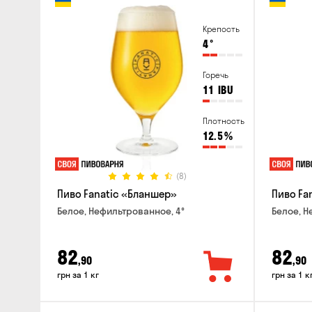
Крепость
4
°
Горечь
11
IBU
Плотность
12.5
%
(8)
Пиво Fanatic «Бланшер»
Пиво Fan
Белое, Нефильтрованное, 4°
Белое, Н
82
82
,90
,90
грн за 1 кг
грн за 1 к