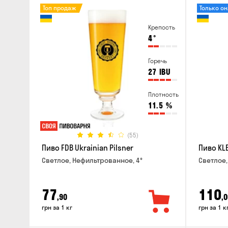
Топ продаж
Только о
Крепость
4
°
Горечь
27
IBU
Плотность
11.5
%
(55)
Пиво FDB Ukrainian Pilsner
Пиво KLE
Светлое, Нефильтрованное, 4°
Светлое,
77
110
,90
,0
грн за 1 кг
грн за 1 к