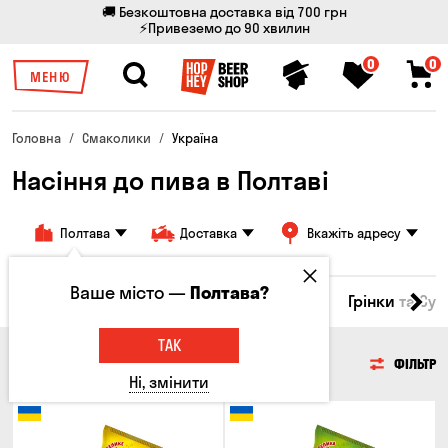
🚚 Безкоштовна доставка від 700 грн
⚡Привеземо до 90 хвилин
0
0
МЕНЮ
Головна
Смаколики
Україна
Насіння до пива в Полтаві
Полтава
Доставка
Вкажіть адресу
Ваше місто —
Полтава?
Горішки
Кукурудза
Насіння
Чипси
Грінки та Су
ТАК
НАСІННЯ
ФІЛЬТР
Ні, змінити