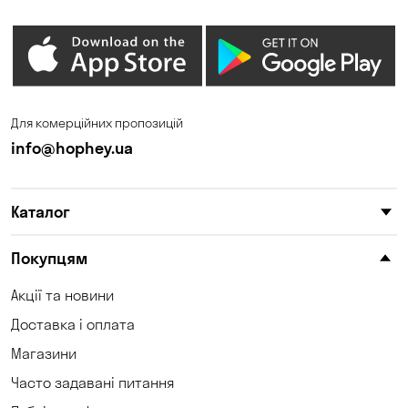
Гостомель
Дмитрівка
Дніпро
Зазим’є
Запоріжжя
Калинівка
Для комерційних пропозицій
Кам'янське
Кам'яні Потоки
info@hophey.ua
Карнаухівка
Катеринівка
Каталог
Келеберда
Київ
Клинці
Княжичі
Покупцям
Корсунці
Котівка
Акції та новини
Доставка і оплата
Кошари
Красносілка
Магазини
Кременчук
Кривий Ріг
Часто задавані питання
Кривуші
Кропивницький