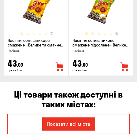
(0)
(0)
Насіння соняшникове
Насіння соняшникове
смажене «Велике та смачне
смажене підсолене «Велике
ЗЕРНЯ», 90г
та смачне ЗЕРНЯ», 90г
Насіння
Насіння
43
43
,00
,00
грн за 1 шт
грн за 1 шт
Ці товари також доступні в
таких містах:
Єлизаветівка
Ірпінь
Показати всі міста
Авангард
Бабурка