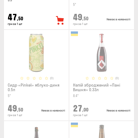
5.5°
5°
47
49
,50
,50
Немає в наявності
грн за 1 шт
грн за 1 шт
(0)
(0)
Сидр «Pinkel» яблуко-диня
Напій зброджений «Пані
0.5л
Вишня» 0.33л
5°
8.4°
49
27
,50
,00
Немає в наявності
Немає в наявності
грн за 1 шт
грн за 1 шт