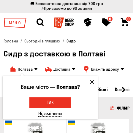
🚚 Безкоштовна доставка від 700 грн
⚡Привеземо до 90 хвилин
0
0
МЕНЮ
Головна
Сьогодні в пляшках
Сидр
Сидр з доставкою в Полтаві
Полтава
Доставка
Вкажіть адресу
Ваше місто —
Полтава?
Всі товари
Пиво
Сидр
Вино
Віскі
Коктейл
ТАК
СИДР
ФІЛЬТР
Ні, змінити