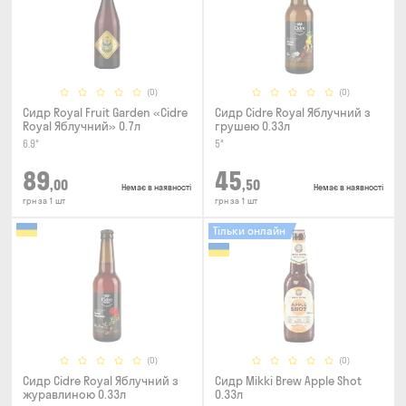
(0)
(0)
Сидр Royal Fruit Garden «Cidre
Сидр Cidre Royal Яблучний з
Royal Яблучний» 0.7л
грушею 0.33л
6.9°
5°
89
45
,00
,50
Немає в наявності
Немає в наявності
грн за 1 шт
грн за 1 шт
Тільки онлайн
(0)
(0)
Сидр Cidre Royal Яблучний з
Сидр Mikki Brew Apple Shot
журавлиною 0.33л
0.33л