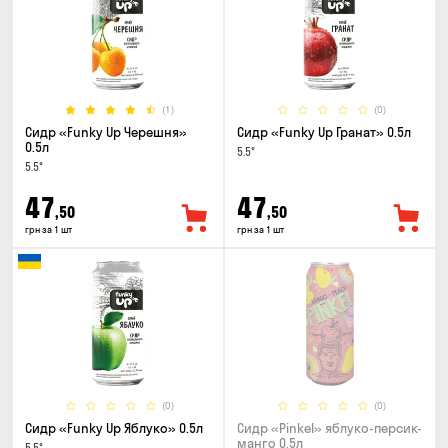
(1)
(0)
Сидр «Funky Up Черешня»
Сидр «Funky Up Гранат» 0.5л
0.5л
5.5°
5.5°
47
47
,50
,50
грн за 1 шт
грн за 1 шт
(0)
(0)
Сидр «Funky Up Яблуко» 0.5л
Сидр «Pinkel» яблуко-персик-
манго 0.5л