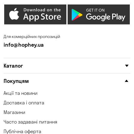
Гостомель
Дмитрівка
Дніпро
Зазим’є
Запоріжжя
Калинівка
Для комерційних пропозицій
Кам'янське
Кам'яні Потоки
info@hophey.ua
Карнаухівка
Катеринівка
Каталог
Келеберда
Київ
Клинці
Княжичі
Покупцям
Корсунці
Котівка
Акції та новини
Доставка і оплата
Коцюбинське
Кошари
Магазини
Красносілка
Кременчук
Часто задавані питання
Кривий Ріг
Кривуші
Публічна оферта