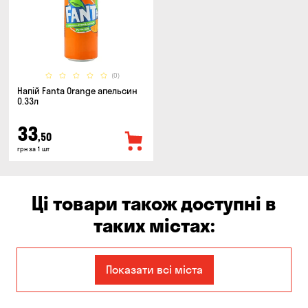
(0)
Напій Fanta Orange апельсин
0.33л
33
,50
грн за 1 шт
Ці товари також доступні в
таких містах:
Єлизаветівка
Ірпінь
Показати всі міста
Авангард
Бабурка