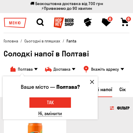
🚚 Безкоштовна доставка від 700 грн
⚡Привеземо до 90 хвилин
0
0
МЕНЮ
Головна
Сьогодні в пляшках
Fanta
Солодкі напої в Полтаві
Полтава
Доставка
Вкажіть адресу
Ваше місто —
Полтава?
Ром
Вода
Енергетичні напої
Солодкі напої
Сік
ТАК
СОЛОДКІ НАПОЇ
ФІЛЬТР
Ні, змінити